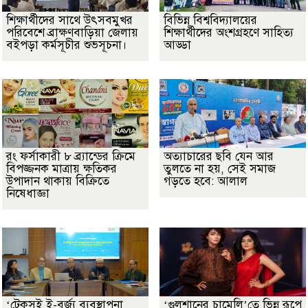
শিক্ষার্থীদের সাথে উৎসবমুখর
বিভিন্ন বিশ্ববিদ্যালয়ের
পরিবেশে ব্রাক্ষণবাড়িয়া জেলায়
শিক্ষার্থীদের অংশগ্রহণে সাহিত্য
বইপড়া কর্মসূচীর শুভসূচনা।
আড্ডা
রং ফর্সাকারী ৮ ব্র্যান্ডের ক্রিমে
অত্যাচারের ছবি যেন আর
বিপজ্জনক মাত্রায় ক্ষতিকর
তুলতে না হয়, সেই সমাজ
উপাদান থাকায় বিক্রিতে
গড়তে হবে: আলাল
নিষেধাজ্ঞা
‘টেকসই ই-বর্জ্য ব্যবস্থাপনা
‘গুলশানের চামেলি’তে ভিন্ন রূপে