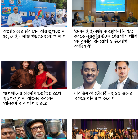
অত্যাচারের ছবি যেন আর তুলতে না
‘টেকসই ই-বর্জ্য ব্যবস্থাপনা নিশ্চিত
হয়, সেই সমাজ গড়তে হবে: আলাল
করতে সরকারি উদ্যোগের পাশাপাশি
বেসরকারি বিনিয়োগ ও উদ্যোগ
অপরিহার্য’
‘গুলশানের চামেলি’তে ভিন্ন রূপে
সারজিস-পাটোয়ারীসহ ১০ জনের
এডলফ খান, অভিনয় করবেন
বিরুদ্ধে থানায় অভিযোগ
যৌনকর্মীর দালাল চরিত্রে