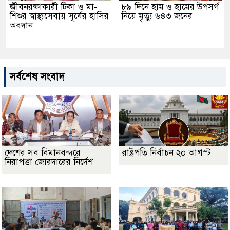
জীবনরক্ষাকারী টিকা ও মা-
৮৯ দিনে হাম ও হামের উপসর্গ
শিশুর স্বাস্থ্যসেবায় সূর্যের হাসির
নিয়ে মৃত্যু ৬৪৩ জনের
অবদান
সর্বশেষ সংবাদ
দেশের সব বিমানবন্দরে
রাষ্ট্রপতি নির্বাচন ২০ আগস্ট
নিরাপত্তা জোরদারের নির্দেশ