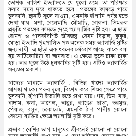
১৫২২ পুলিশ সদস্যকে চাকরিতে পুনর্
তোশক, বালিশ ইত্যাদিতে যে ধুলো জমে, তা পরিষ্কার
করার সময় দূরে থাকতে হবে। পতঙ্গের কামড়ে গায়ে
খিলক্ষেত থানা বিএনপির যুগ্ম আহ্বা
চুলকানি, স্থানটি ফুলে যাওয়া, এমনকি হাঁপানি পর্যন্ত হতে
দেখা যায়। মশা, বেলেমাছি, মৌমাছি, বোলতা, ভিমরুল
দেশের ৬ অঞ্চলে ঝড়ের আভাস
প্রভৃতি পতঙ্গের কামড়ে দেহে অ্যালার্জির সৃষ্টি হয়। এ ছাড়া
রোমশ ও পালকবিশিষ্ট জীবজন্তু, যেমন বিড়াল, কুকুর,
সার্ককে আরও গতিশীল করতে চায় বা
ঘোড়া ইত্যাদি গৃহপালিত পশু অনেক সময় অ্যালার্জি সৃষ্টির
জন্য দায়ী। এ ছাড়া এক ধরনের চর্মরোগ আছে, যাকে বলা
প্রেমের সম্পর্ক ছিন্ন না করায় মা-
হয় আর্টিকোরিয়া বা আমবাত। এ ক্ষেত্রে ত্বকে চাকা চাকা
হয়। আর ফুলে উঠে চুলকানির সৃষ্টি হয়। এটিও অ্যালার্জির
প্রধানমন্ত্রীর সঙ্গে নবনিযুক্ত নৌবাহিন
অন্যতম প্রকাশ।
হামের উপসর্গে আরও ৬ প্রাণহানি, স
খাদ্যের মাধ্যমে অ্যালার্জি : বিভিন্ন খাদ্যে অ্যালার্জির
আশঙ্কা থাকে। গরুর দুধে, বিশেষ করে শিশুর ক্ষেত্রে গায়ে
অবশেষে পদত্যাগ করলেন ভারতের শিক্ষ
চুলকানি, হাঁপানি ইত্যাদি হতে দেখা যায়। গম, ডিম, মাছ,
বাদাম, কলা, আপেল, আঙুর, ব্যাঙের ছাতা, তরমুজ,
জামায়াত ফেরেশতাদের দল নয়, ভুল 
পেঁয়াজ, রসুন, চকোলেট, এমনকি ঠা-া পানীয় কোনো
কোনো ব্যক্তির ক্ষেত্রে অ্যালার্জি সৃষ্টি করে।
প্রভাব : বেশির ভাগ মানুষের জীবনেই কোনো না কোনো