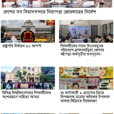
দেশের সব বিমানবন্দরে নিরাপত্তা জোরদারের নির্দেশ
রাষ্ট্রপতি নির্বাচন ২০ আগস্ট
শিক্ষার্থীদের সাথে উৎসবমুখর
পরিবেশে ব্রাক্ষণবাড়িয়া জেলায়
বইপড়া কর্মসূচীর শুভসূচনা।
বিভিন্ন বিশ্ববিদ্যালয়ের শিক্ষার্থীদের
রং ফর্সাকারী ৮ ব্র্যান্ডের ক্রিমে
অংশগ্রহণে সাহিত্য আড্ডা
বিপজ্জনক মাত্রায় ক্ষতিকর উপাদান
থাকায় বিক্রিতে নিষেধাজ্ঞা