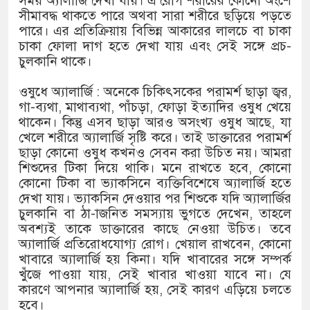
সময় অ্যালার্জি দেখা যায়। এ রোগ শরীরের কোনো অংশে
সীমাবদ্ধ থাকতে পারে অথবা সারা শরীরে ছড়িয়ে পড়তে
পারে। এর প্রতিক্রিয়ায় বিভিন্ন আকারের লালচে বা চাকা
চাকা ফোলা দাগ হতে দেখা যায় এবং সেই সঙ্গে প্রচ-
চুলকানি থাকে।
ওষুধে অ্যালার্জি : অনেকে চিকিৎসকের পরামর্শ ছাড়া জ্বর,
গা-ব্যথা, মাথাব্যথা, পাঁচড়া, ফোড়া ইত্যাদির ওষুধ খেয়ে
থাকেন। কিন্তু এসব ছাড়া আরও অসংখ্য ওষুধ আছে, যা
খেলে শরীরে অ্যালার্জি সৃষ্টি করে। তাই ডাক্তারের পরামর্শ
ছাড়া কোনো ওষুধ কখনও সেবন করা উচিত নয়। আমরা
শিশুদের টিকা দিয়ে থাকি। মনে রাখতে হবে, কোনো
কোনো টিকা বা ভ্যাকসিনে ব্যক্তিবিশেষে অ্যালার্জি হতে
দেখা যায়। ভ্যাকসিন দেওয়ার পর শিশুকে যদি অ্যালার্জির
চুলকানি বা ঠা-াজনিত সমস্যায় ভুগতে দেখেন, তাহলে
অবশ্যই তাকে ডাক্তারের কাছে নেওয়া উচিত। তবে
অ্যালার্জি প্রতিরোধযোগ্য রোগ। খেয়াল রাখবেন, কোনো
খাবারে অ্যালার্জি হয় কিনা। যদি খাবারের সঙ্গে সম্পর্ক
খুঁজে পাওয়া যায়, সেই খাবার খাওয়া যাবে না। যে
কারণে আপনার অ্যালার্জি হয়, সেই কারণ এড়িয়ে চলতে
হবে।