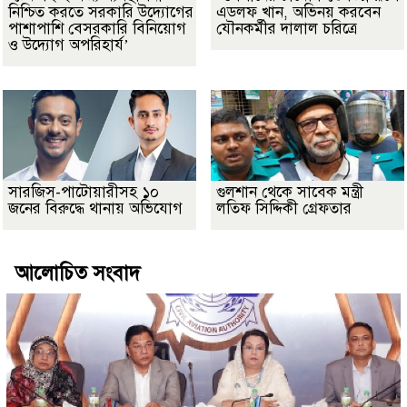
নিশ্চিত করতে সরকারি উদ্যোগের
এডলফ খান, অভিনয় করবেন
পাশাপাশি বেসরকারি বিনিয়োগ
যৌনকর্মীর দালাল চরিত্রে
ও উদ্যোগ অপরিহার্য’
সারজিস-পাটোয়ারীসহ ১০
গুলশান থেকে সাবেক মন্ত্রী
জনের বিরুদ্ধে থানায় অভিযোগ
লতিফ সিদ্দিকী গ্রেফতার
আলোচিত সংবাদ