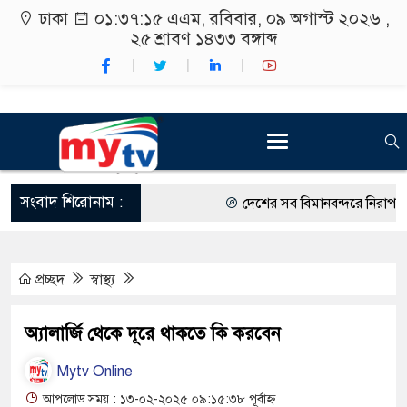
ঢাকা
০১:৩৭:১৬ এএম
, রবিবার, ০৯ অগাস্ট ২০২৬ ,
২৫ শ্রাবণ ১৪৩৩
বঙ্গাব্দ
সংবাদ শিরোনাম :
দেশের সব বিমানবন্দরে নিরাপত্তা জো
রাষ্ট্রপতি নির্বাচন ২০ আগস্ট
প্রচ্ছদ
স্বাস্থ্য
শিক্ষার্থীদের সাথে উৎসবমুখর পরিবে
কর্মসূচীর শুভসূচনা।
অ্যালার্জি থেকে দূরে থাকতে কি করবেন
বিভিন্ন বিশ্ববিদ্যালয়ের শিক্ষার্থীদের
Mytv Online
রং ফর্সাকারী ৮ ব্র্যান্ডের ক্রিমে বিপ
আপলোড সময় : ১৩-০২-২০২৫ ০৯:১৫:৩৮ পূর্বাহ্ন