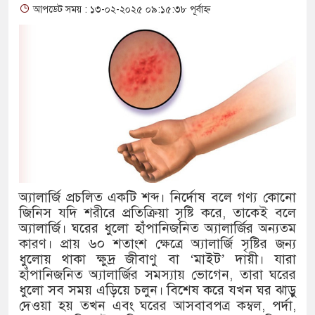
আপডেট সময় : ১৩-০২-২০২৫ ০৯:১৫:৩৮ পূর্বাহ্ন
থাকায় বিক্রিতে নিষেধাজ্ঞা
অত্যাচারের ছবি যেন আর তুলতে না 
আলাল
‘গুলশানের চামেলি’তে ভিন্ন রূপে
যৌনকর্মীর দালাল চরিত্রে
সারজিস-পাটোয়ারীসহ ১০ জনের বিরু
অ্যালার্জি প্রচলিত একটি শব্দ। নির্দোষ বলে গণ্য কোনো
গুলশান থেকে সাবেক মন্ত্রী লতিফ সিদ
জিনিস যদি শরীরে প্রতিক্রিয়া সৃষ্টি করে, তাকেই বলে
অ্যালার্জি। ঘরের ধুলো হাঁপানিজনিত অ্যালার্জির অন্যতম
‘স্কুটি নাকি গোল্ড?’ ক্যাম্পেইনের 
কারণ। প্রায় ৬০ শতাংশ ক্ষেত্রে অ্যালার্জি সৃষ্টির জন্য
ধুলোয় থাকা ক্ষুদ্র জীবাণু বা ‘মাইট’ দায়ী। যারা
এর ফ্রিডম ব্র্যান্ড, বাড়ল ক্যাম্পেইনের ম
হাঁপানিজনিত অ্যালার্জির সমস্যায় ভোগেন, তারা ঘরের
সংবিধান অনুযায়ী যথাসময়ে রাষ্ট্রপতি ন
ধুলো সব সময় এড়িয়ে চলুন। বিশেষ করে যখন ঘর ঝাড়ু
দেওয়া হয় তখন এবং ঘরের আসবাবপত্র কম্বল, পর্দা,