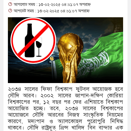
আপলোড সময় : ১৩-০২-২০২৫ ০৪:০১:০৭ অপরাহ্ন
থাকায় বিক্রিতে নিষেধাজ্ঞা
আপডেট সময় : ১৩-০২-২০২৫ ০৪:০১:০৭ অপরাহ্ন
অত্যাচারের ছবি যেন আর তুলতে না
আলাল
‘গুলশানের চামেলি’তে ভিন্ন রূপ
যৌনকর্মীর দালাল চরিত্রে
সারজিস-পাটোয়ারীসহ ১০ জনের বির
গুলশান থেকে সাবেক মন্ত্রী লতিফ সি
২০৩৪ সালের ফিফা বিশ্বকাপ ফুটবল আয়োজক হবে
সৌদি আরব। ২০০২ সালের জাপান-দক্ষিণ কোরিয়া
‘স্কুটি নাকি গোল্ড?’ ক্যাম্পেইনে
বিশ্বকাপের পর, ১২ বছর পর ফের এশিয়াতে বিশ্বকাপ
এর ফ্রিডম ব্র্যান্ড, বাড়ল ক্যাম্পেইনের
আয়োজিত হচ্ছে। তবে, ২০৩৪ সালের বিশ্বকাপের
আয়োজনে সৌদি আরবের নিজস্ব সাংস্কৃতিক নিয়মের
সংবিধান অনুযায়ী যথাসময়ে রাষ্ট্রপতি
কারণে, মদ্যপান ও অ্যালকোহল পুরোপুরি নিষিদ্ধ
থাকবে। সৌদি রাষ্ট্রদূত প্রিন্স খালিদ বিন বান্দার এক