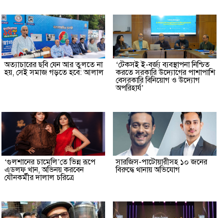
অত্যাচারের ছবি যেন আর তুলতে না
‘টেকসই ই-বর্জ্য ব্যবস্থাপনা নিশ্চিত
হয়, সেই সমাজ গড়তে হবে: আলাল
করতে সরকারি উদ্যোগের পাশাপাশি
বেসরকারি বিনিয়োগ ও উদ্যোগ
অপরিহার্য’
‘গুলশানের চামেলি’তে ভিন্ন রূপে
সারজিস-পাটোয়ারীসহ ১০ জনের
এডলফ খান, অভিনয় করবেন
বিরুদ্ধে থানায় অভিযোগ
যৌনকর্মীর দালাল চরিত্রে