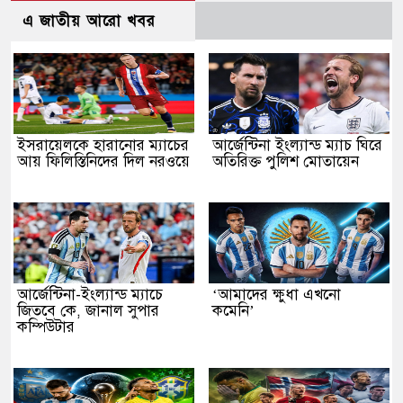
এ জাতীয় আরো খবর
ইসরায়েলকে হারানোর ম্যাচের
আর্জেন্টিনা ইংল্যান্ড ম্যাচ ঘিরে
আয় ফিলিস্তিনিদের দিল নরওয়ে
অতিরিক্ত পুলিশ মোতায়েন
আর্জেন্টিনা-ইংল্যান্ড ম্যাচে
‘আমাদের ক্ষুধা এখনো
জিতবে কে, জানাল সুপার
কমেনি’
কম্পিউটার