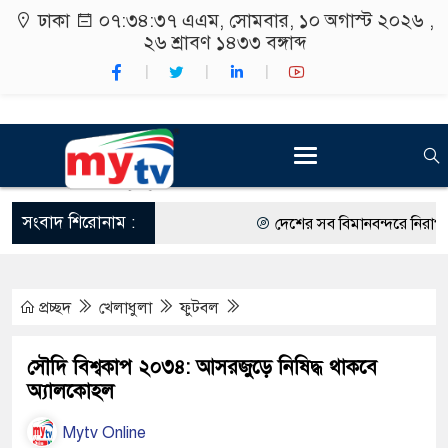
ঢাকা
০৭:৩৪:৩৮ এএম
, সোমবার, ১০ অগাস্ট ২০২৬ ,
২৬ শ্রাবণ ১৪৩৩
বঙ্গাব্দ
সংবাদ শিরোনাম :
দেশের সব বিমানবন্দরে নিরাপত্তা জ
রাষ্ট্রপতি নির্বাচন ২০ আগস্ট
প্রচ্ছদ
খেলাধুলা
ফুটবল
শিক্ষার্থীদের সাথে উৎসবমুখর পরি
কর্মসূচীর শুভসূচনা।
সৌদি বিশ্বকাপ ২০৩৪: আসরজুড়ে নিষিদ্ধ থাকবে
অ্যালকোহল
বিভিন্ন বিশ্ববিদ্যালয়ের শিক্ষার্থীদ
Mytv Online
রং ফর্সাকারী ৮ ব্র্যান্ডের ক্রিমে ব