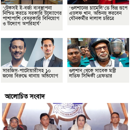
‘টেকসই ই-বর্জ্য ব্যবস্থাপনা
‘গুলশানের চামেলি’তে ভিন্ন রূপে
নিশ্চিত করতে সরকারি উদ্যোগের
এডলফ খান, অভিনয় করবেন
পাশাপাশি বেসরকারি বিনিয়োগ
যৌনকর্মীর দালাল চরিত্রে
ও উদ্যোগ অপরিহার্য’
সারজিস-পাটোয়ারীসহ ১০
গুলশান থেকে সাবেক মন্ত্রী
জনের বিরুদ্ধে থানায় অভিযোগ
লতিফ সিদ্দিকী গ্রেফতার
আলোচিত সংবাদ