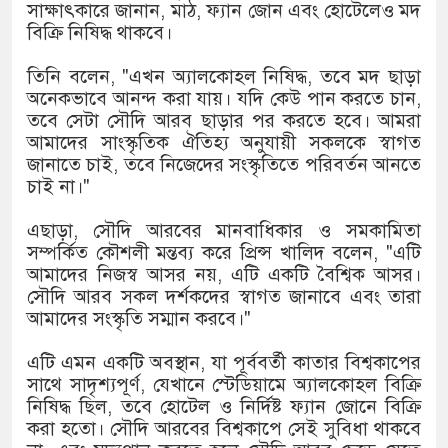
১৫২২ পুলিশ সদস্যকে চাকরিতে পুন
সাক্ষাৎকারে জানান, মাঠ, ফ্যান জোন এবং হোটেলেও মদ
বিক্রি নিষিদ্ধ থাকবে।
খিলক্ষেত থানা বিএনপির যুগ্ম আহ্ব
তিনি বলেন, "এখন অ্যালকোহল নিষিদ্ধ, তবে মদ ছাড়া
দেশের ৬ অঞ্চলে ঝড়ের আভাস
অনেকভাবে আনন্দ করা যায়। যদি কেউ পান করতে চান,
তবে সেটা সৌদি আরব ছাড়ার পর করতে হবে। আমরা
সার্ককে আরও গতিশীল করতে চায় 
আমাদের সাংস্কৃতিক ঐতিহ্য অনুযায়ী সকলকে স্বাগত
জানাতে চাই, তবে নিজেদের সংস্কৃতিতে পরিবর্তন আনতে
প্রেমের সম্পর্ক ছিন্ন না করায় মা
চাই না।"
প্রধানমন্ত্রীর সঙ্গে নবনিযুক্ত নৌবাহ
এছাড়া, সৌদি আরবের মানবাধিকার ও সমকামিতা
সম্পর্কিত কৌশলী মন্তব্য করে প্রিন্স খালিদ বলেন, "এটি
হামের উপসর্গে আরও ৬ প্রাণহানি,
আমাদের নিজস্ব আসর নয়, এটি একটি বৈশ্বিক আসর।
সৌদি আরব সকল দর্শকদের স্বাগত জানাবে এবং তারা
অবশেষে পদত্যাগ করলেন ভারতের শিক
আমাদের সংস্কৃতি সম্মান করবে।"
জামায়াত ফেরেশতাদের দল নয়, ভু
এটি এমন একটি অবস্থান, যা পূর্ববর্তী কাতার বিশ্বকাপের
সাথে সাদৃশ্যপূর্ণ, যেখানে স্টেডিয়ামে অ্যালকোহল বিক্রি
নিষিদ্ধ ছিল, তবে হোটেল ও নির্দিষ্ট ফ্যান জোনে বিক্রি
করা হতো। সৌদি আরবের বিশ্বকাপে সেই সুবিধা থাকবে