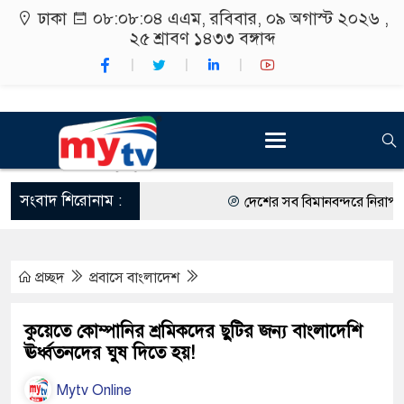
ঢাকা
০৮:০৮:০৫ এএম
, রবিবার, ০৯ অগাস্ট ২০২৬ ,
২৫ শ্রাবণ ১৪৩৩
বঙ্গাব্দ
সংবাদ শিরোনাম :
দেশের সব বিমানবন্দরে নিরাপত্তা জ
রাষ্ট্রপতি নির্বাচন ২০ আগস্ট
প্রচ্ছদ
প্রবাসে বাংলাদেশ
শিক্ষার্থীদের সাথে উৎসবমুখর পরিব
কর্মসূচীর শুভসূচনা।
কুয়েতে কোম্পানির শ্রমিকদের ছুটির জন্য বাংলাদেশি
ঊর্ধ্বতনদের ঘুষ দিতে হয়!
বিভিন্ন বিশ্ববিদ্যালয়ের শিক্ষার্থীদে
Mytv Online
রং ফর্সাকারী ৮ ব্র্যান্ডের ক্রিমে বি