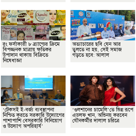
রং ফর্সাকারী ৮ ব্র্যান্ডের ক্রিমে
অত্যাচারের ছবি যেন আর
বিপজ্জনক মাত্রায় ক্ষতিকর
তুলতে না হয়, সেই সমাজ
উপাদান থাকায় বিক্রিতে
গড়তে হবে: আলাল
নিষেধাজ্ঞা
‘টেকসই ই-বর্জ্য ব্যবস্থাপনা
‘গুলশানের চামেলি’তে ভিন্ন রূপে
নিশ্চিত করতে সরকারি উদ্যোগের
এডলফ খান, অভিনয় করবেন
পাশাপাশি বেসরকারি বিনিয়োগ
যৌনকর্মীর দালাল চরিত্রে
ও উদ্যোগ অপরিহার্য’