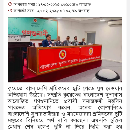
আপলোড সময় : ১৭-০২-২০২৫ ০৬:০০:৪৯ অপরাহ্ন
থাকায় বিক্রিতে নিষেধাজ্ঞা
আপডেট সময় : ২০-০২-২০২৫ ০৭:০২:৪৯ অপরাহ্ন
অত্যাচারের ছবি যেন আর তুলতে না
আলাল
‘গুলশানের চামেলি’তে ভিন্ন রূপে
যৌনকর্মীর দালাল চরিত্রে
সারজিস-পাটোয়ারীসহ ১০ জনের বির
গুলশান থেকে সাবেক মন্ত্রী লতিফ সিদ
কুয়েতে বাংলাদেশি শ্রমিকদের ছুটি পেতে ঘুষ দেওয়ার
অভিযোগ উঠেছে। সম্প্রতি কুয়েতের বাংলাদেশ দূতাবাস
‘স্কুটি নাকি গোল্ড?’ ক্যাম্পেইনের
আয়োজিত গণশুনানিতে প্রবাসী সমাজকর্মী মহসিন
এর ফ্রিডম ব্র্যান্ড, বাড়ল ক্যাম্পেইনের 
পারভেজ অভিযোগ করেন, অনেক কোম্পানিতে
বাংলাদেশি সুপারভাইজার ও ম্যানেজাররা শ্রমিকদের ছুটি
সংবিধান অনুযায়ী যথাসময়ে রাষ্ট্রপতি 
মঞ্জুরের বিনিময়ে অর্থ দাবি করছেন। এমনকি চুক্তির
মেয়াদ শেষ হলেও ছুটি না দিয়ে জিম্মি করা হয়