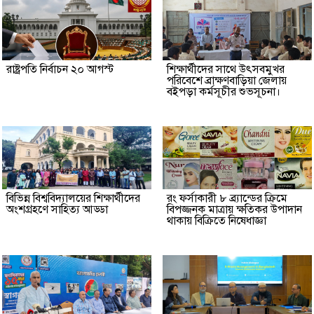
রাষ্ট্রপতি নির্বাচন ২০ আগস্ট
শিক্ষার্থীদের সাথে উৎসবমুখর
পরিবেশে ব্রাক্ষণবাড়িয়া জেলায়
বইপড়া কর্মসূচীর শুভসূচনা।
বিভিন্ন বিশ্ববিদ্যালয়ের শিক্ষার্থীদের
রং ফর্সাকারী ৮ ব্র্যান্ডের ক্রিমে
অংশগ্রহণে সাহিত্য আড্ডা
বিপজ্জনক মাত্রায় ক্ষতিকর উপাদান
থাকায় বিক্রিতে নিষেধাজ্ঞা