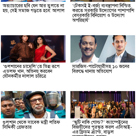
অত্যাচারের ছবি যেন আর তুলতে না
‘টেকসই ই-বর্জ্য ব্যবস্থাপনা নিশ্চিত
হয়, সেই সমাজ গড়তে হবে: আলাল
করতে সরকারি উদ্যোগের পাশাপাশি
বেসরকারি বিনিয়োগ ও উদ্যোগ
অপরিহার্য’
‘গুলশানের চামেলি’তে ভিন্ন রূপে
সারজিস-পাটোয়ারীসহ ১০ জনের
এডলফ খান, অভিনয় করবেন
বিরুদ্ধে থানায় অভিযোগ
যৌনকর্মীর দালাল চরিত্রে
গুলশান থেকে সাবেক মন্ত্রী লতিফ
‘স্কুটি নাকি গোল্ড?’ ক্যাম্পেইনের
সিদ্দিকী গ্রেফতার
বিজয়ীদের পুরস্কৃত করল এসিআই-
এর ফ্রিডম ব্র্যান্ড, বাড়ল