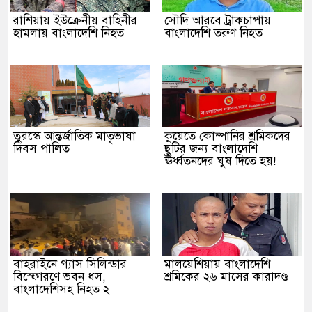
রাশিয়ায় ইউক্রেনীয় বাহিনীর
সৌদি আরবে ট্রাকচাপায়
হামলায় বাংলাদেশি নিহত
বাংলাদেশি তরুণ নিহত
তুরস্কে আন্তর্জাতিক মাতৃভাষা
কুয়েতে কোম্পানির শ্রমিকদের
দিবস পালিত
ছুটির জন্য বাংলাদেশি
ঊর্ধ্বতনদের ঘুষ দিতে হয়!
বাহরাইনে গ্যাস সিলিন্ডার
মালয়েশিয়ায় বাংলাদেশি
বিস্ফোরণে ভবন ধস,
শ্রমিকের ২৬ মাসের কারাদণ্ড
বাংলাদেশিসহ নিহত ২