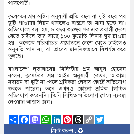
১৫২২ পুলিশ সদস্যকে চাকরিতে পুনর
পাসপোর্ট।
খিলক্ষেত থানা বিএনপির যুগ্ম আহ্বা
কুয়েতের শ্রম আইন অনুযায়ী প্রতি বছর বা দুই বছর পর
ছুটি পাওয়ার নিয়ম থাকলেও বাস্তবে তা মানা হচ্ছে না।
দেশের ৬ অঞ্চলে ঝড়ের আভাস
অভিযোগে বলা হয়, ৬ বছর কাজের পর এক প্রবাসী দেশে
যেতে চাইলে তার কাছে ১০০ কুয়েতি দিনার ঘুষ চাওয়া
সার্ককে আরও গতিশীল করতে চায় ব
হয়। অনেকে পরিবারের প্রয়োজনে দেশে যেতে চাইলেও
অনুমতি পান না, যা তাদের মানসিকভাবে বিপর্যস্ত করে
প্রেমের সম্পর্ক ছিন্ন না করায় মা
তুলছে।
প্রধানমন্ত্রীর সঙ্গে নবনিযুক্ত নৌবাহি
বাংলাদেশ দূতাবাসের মিনিস্টার শ্রম আবুল হোসেন
বলেন, কুয়েতের শ্রম আইন অনুযায়ী বেতন, আকামা
হামের উপসর্গে আরও ৬ প্রাণহানি, 
নবায়ন বা ছুটি না পেলে শ্রমিকরা লেবার কোর্টে অভিযোগ
করতে পারেন। তবে এখনও কোনো শ্রমিক লিখিত
অবশেষে পদত্যাগ করলেন ভারতের শিক্
অভিযোগ করেননি। তিনি লিখিত অভিযোগ পেলে ব্যবস্থা
নেওয়ার আশ্বাস দেন।
জামায়াত ফেরেশতাদের দল নয়, ভুল
Share
Facebook
Mastodon
WhatsApp
LinkedIn
Pinterest
Threads
Copy
Twitter
Link
প্রিন্ট করুন :