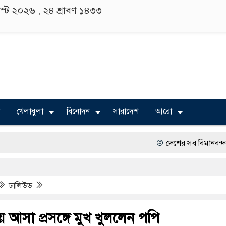
াস্ট ২০২৬ ,
২৪ শ্রাবণ ১৪৩৩
খেলাধুলা
বিনোদন
সারাদেশ
আরো
দেশের সব বিমানবন্দরে নিরাপত্তা 
বিভিন্ন বিশ্ববিদ্যালয়ের শিক্ষার্থীদ
ঢালিউড
অত্যাচারের ছবি যেন আর তুলতে 
সারজিস-পাটোয়ারীসহ ১০ জনের বি
 আসা প্রসঙ্গে মুখ খুললেন পপি