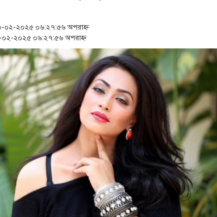
‘স্কুটি নাকি গোল্ড?’ ক্যাম্পেইনের
১৫২২ পুলিশ সদস্যকে চাকরিতে পুন
-০২-২০২৫ ০৬:২৭:৫৬ অপরাহ্ন
০২-২০২৫ ০৬:২৭:৫৬ অপরাহ্ন
সার্ককে আরও গতিশীল করতে চায় 
প্রধানমন্ত্রীর সঙ্গে নবনিযুক্ত নৌবাহ
জামায়াত ফেরেশতাদের দল নয়, ভু