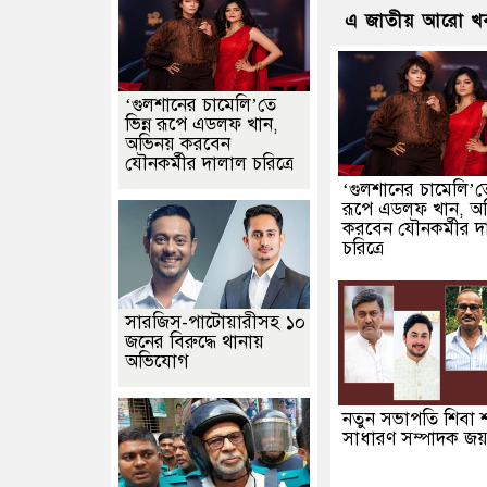
এ জাতীয় আরো খ
‘গুলশানের চামেলি’তে
ভিন্ন রূপে এডলফ খান,
অভিনয় করবেন
যৌনকর্মীর দালাল চরিত্রে
‘গুলশানের চামেলি’তে
রূপে এডলফ খান, অ
করবেন যৌনকর্মীর দ
চরিত্রে
সারজিস-পাটোয়ারীসহ ১০
জনের বিরুদ্ধে থানায়
অভিযোগ
নতুন সভাপতি শিবা শ
সাধারণ সম্পাদক জয়