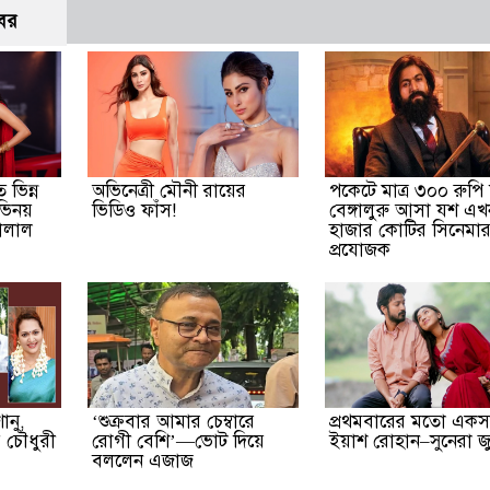
বর
 ভিন্ন
অভিনেত্রী মৌনী রায়ের
পকেটে মাত্র ৩০০ রুপি 
ভিনয়
ভিডিও ফাঁস!
বেঙ্গালুরু আসা যশ এখ
ালাল
হাজার কোটির সিনেমা
প্রযোজক
ানু,
‘শুক্রবার আমার চেম্বারে
প্রথমবারের মতো একসঙ
 চৌধুরী
রোগী বেশি’—ভোট দিয়ে
ইয়াশ রোহান–সুনেরা জু
বললেন এজাজ