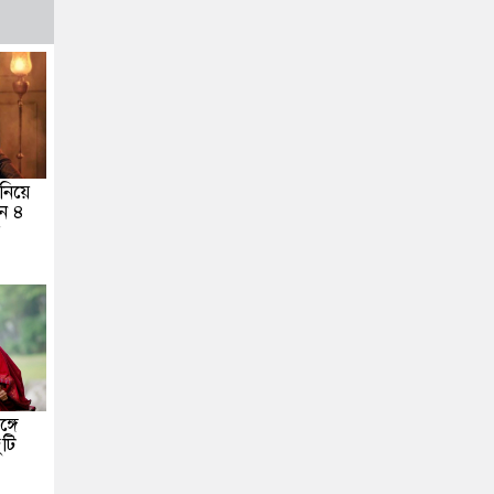
নিয়ে
ন ৪
র
্গে
টি