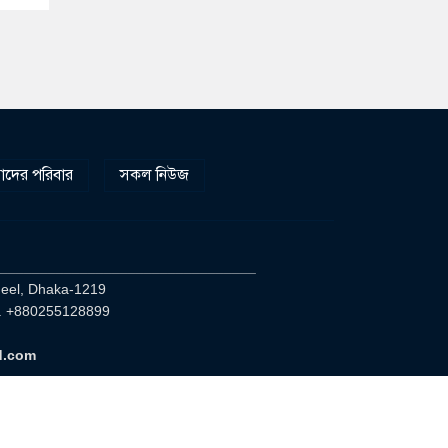
দের পরিবার
সকল নিউজ
________________________________
heel, Dhaka-1219
. +880255128899
d.com