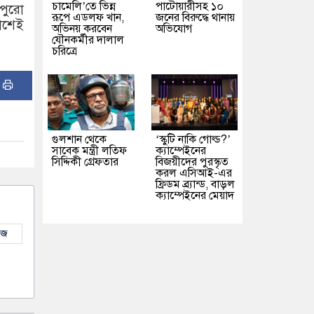
চামেলি’তে ভিন্ন
পাটোয়ারীসহ ১০
পুরো
রূপে এডলফ খান,
জনের বিরুদ্ধে থানায়
াশেই
অভিনয় করবেন
অভিযোগ
যৌনকর্মীর দালাল
চরিত্রে
:
গুলশান থেকে
‘স্কুটি নাকি গোল্ড?’
সাবেক মন্ত্রী লতিফ
ক্যাম্পেইনের
সিদ্দিকী গ্রেফতার
বিজয়ীদের পুরস্কৃত
করল এসিআই-এর
ফ্রিডম ব্র্যান্ড, বাড়ল
ক্যাম্পেইনের মেয়াদ
উজ