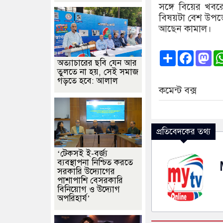
সঙ্গে বিয়ের খব
বিষয়টা বেশ উপভ
আছেন কামাল।
Share
Faceb
Ma
অত্যাচারের ছবি যেন আর
তুলতে না হয়, সেই সমাজ
গড়তে হবে: আলাল
কমেন্ট বক্স
প্রতিবেদকের তথ্য
‘টেকসই ই-বর্জ্য
ব্যবস্থাপনা নিশ্চিত করতে
সরকারি উদ্যোগের
পাশাপাশি বেসরকারি
বিনিয়োগ ও উদ্যোগ
অপরিহার্য’