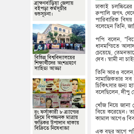
ব্রাক্ষণবাড়িয়া জেলায়
ঢাকাই চলচ্চিত্
বইপড়া কর্মসূচীর
রুপালি জগৎ থেক
শুভসূচনা।
পারিবারিক বিষয়
বলেছেন তিনি, জান
পপি বলেন, "বিয়
ধানমন্ডিতে আলাদা
চেয়েছে, তেমনভা
বিভিন্ন বিশ্ববিদ্যালয়ের
দেব। স্বামী না 
শিক্ষার্থীদের অংশগ্রহণে
সাহিত্য আড্ডা
তিনি আরও বলেন, 
সামাজিকতার সব ন
চিকিৎসার জন্য হ
বলেছিলেন, দীপু 
খোঁজ নিয়ে জানা
বিয়ে করেছেন। তা
রং ফর্সাকারী ৮ ব্র্যান্ডের
ক্রিমে বিপজ্জনক মাত্রায়
কামাল আগেও বিবা
ক্ষতিকর উপাদান থাকায়
বিক্রিতে নিষেধাজ্ঞা
এক বছর আগে পপির