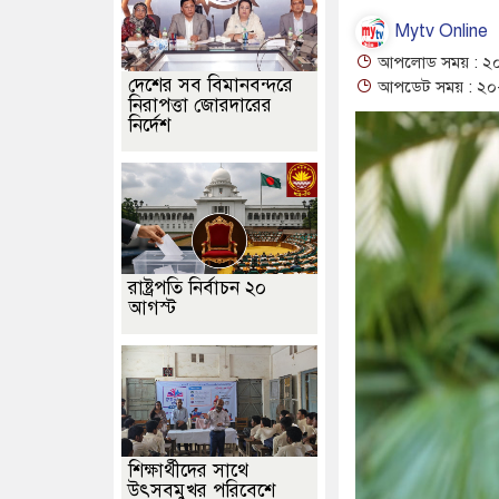
Mytv Online
আপলোড সময় : ২০
দেশের সব বিমানবন্দরে
আপডেট সময় : ২০-
নিরাপত্তা জোরদারের
নির্দেশ
রাষ্ট্রপতি নির্বাচন ২০
আগস্ট
শিক্ষার্থীদের সাথে
উৎসবমুখর পরিবেশে