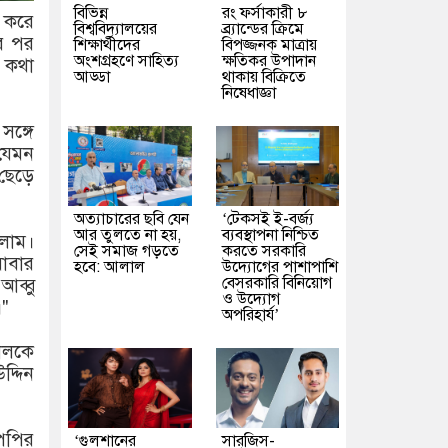
বিভিন্ন
রং ফর্সাকারী ৮
 করে
বিশ্ববিদ্যালয়ের
ব্র্যান্ডের ক্রিমে
র পর
শিক্ষার্থীদের
বিপজ্জনক মাত্রায়
অংশগ্রহণে সাহিত্য
ক্ষতিকর উপাদান
 কথা
আড্ডা
থাকায় বিক্রিতে
নিষেধাজ্ঞা
ঙ্গে
 যেমন
ছেড়ে
অত্যাচারের ছবি যেন
‘টেকসই ই-বর্জ্য
আর তুলতে না হয়,
ব্যবস্থাপনা নিশ্চিত
িলাম।
সেই সমাজ গড়তে
করতে সরকারি
বাবার
হবে: আলাল
উদ্যোগের পাশাপাশি
বেসরকারি বিনিয়োগ
আব্বু
ও উদ্যোগ
।"
অপরিহার্য’
ালকে
দ্দিন
"পপির
‘গুলশানের
সারজিস-