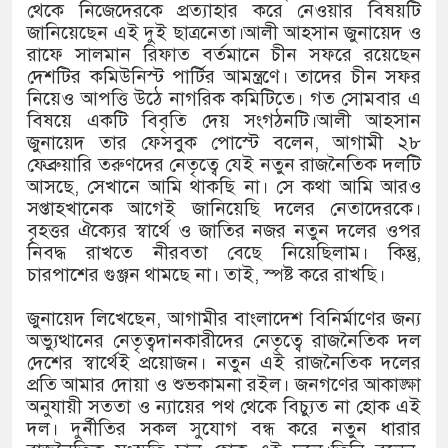
১৫২২ পুলিশ সদস্যকে চাকরিতে পুনর্বহালের দাব
থেকে নিজেদেরকে প্রত্যাহার করে নেওয়ার বিষয়টি
জানিয়েছেন এই দুই ছাত্রনেতা।আলী আহসান জুনায়েদ ও
খিলক্ষেত থানা বিএনপির যুগ্ম আহ্বায়ক মশিউর রহম
রাফে সালমান রিফাত বর্তমানে চীন সফরে রয়েছেন
দেশটির কমিউনিস্ট পার্টির আমন্ত্রণে। তাদের চীন সফর
দেশের ৬ অঞ্চলে ঝড়ের আভাস
নিয়েও আপত্তি উঠে নাগরিক কমিটিতে। গত সোমবার এ
বিষয়ে একটি বিবৃতি দেয় সংগঠনটি।আলী আহসান
সার্ককে আরও গতিশীল করতে চায় বাংলাদেশ-মাল
জুনায়েদ তার ফেসবুক পোস্টে বলেন, আগামী ২৮
ফেব্রুয়ারি তরুণদের নেতৃত্বে যেই নতুন রাজনৈতিক দলটি
প্রেমের সম্পর্ক ছিন্ন না করায় মা-ভাই মিলে মে
আসছে, সেখানে আমি থাকছি না। সে কথা আমি আরও
সপ্তাহখানেক আগেই জানিয়েছি দলের নেতাদেরকে।
প্রধানমন্ত্রীর সঙ্গে নবনিযুক্ত নৌবাহিনী প্রধানের সৌ
বৃহত্তর ঐক্যের স্বার্থে ও জাতির নজর নতুন দলের ওপর
নিবদ্ধ রাখতে নীরবতা বেছে নিয়েছিলাম। কিন্তু,
হামের উপসর্গে আরও ৬ প্রাণহানি, সবাই ঢাকার
চারপাশের গুঞ্জন থামছে না। তাই, স্পষ্ট করে রাখছি।
অবশেষে পদত্যাগ করলেন ভারতের শিক্ষামন্ত্রী
জুনায়েদ লিখেছেন, আগামীর বাংলাদেশ বিনির্মাণের জন্য
অভ্যুত্থানের নেতৃত্বদানকারীদের নেতৃত্বে রাজনৈতিক দল
জামায়াত ফেরেশতাদের দল নয়, ভুল হতে পারে: 
দেশের স্বার্থেই প্রয়োজন। নতুন এই রাজনৈতিক দলের
প্রতি আমার দোয়া ও শুভকামনা রইল। জনগণের আকাঙ্ক্ষা
অনুযায়ী সততা ও ন্যায়ের পথ থেকে বিচ্যুত না হোক এই
দল। দুর্নীতির সকল সুযোগ বন্ধ করে নতুন ধারার