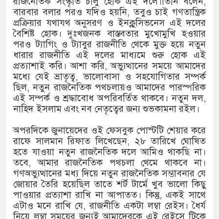
রাজনৈতিক সংস্কৃতি চালু হোক এই দলে।তিনি বলেন,
বারবার বলার পরও যদিও হয়নি, তবুও চাই গণতান্ত্রিক
প্রক্রিয়ার যথাযথ অনুসরণ ও ইনক্লুসিভনেস এই দলের
বৈশিষ্ট হোক। দুঃখজনক বাস্তবতার মুখোমুখি হওয়ার
পরও ট্যাগিং ও ট্যাবুর রাজনীতি থেকে মুক্ত হয়ে নতুন
ধারার রাজনীতি এই দলের মাধ্যমে শুরু হোক এই
প্রত্যাশাই করি। আশা করি, অভ্যুত্থানের সময়ে আমাদের
মধ্যে যেই ভ্রাতৃত্ব, ভালোবাসা ও সহযোগিতার সম্পর্ক
ছিল, নতুন রাজনৈতিক পথচলায়ও আমাদের পারস্পরিক
এই সম্পর্ক ও শ্রদ্ধাবোধ অপরিবর্তিত থাকবে। নতুন দল,
নাহিদ ইসলাম এবং নব নেতৃত্বের জন্য শুভকামনা রইল।
অপরদিকে জুনায়েদের ওই ফেসবুক পোস্টটি শেয়ার করে
রাফে সালমান রিফাত লিখেছেন, ২৮ তারিখে ঘোষিত
হতে যাওয়া নতুন রাজনৈতিক দলে আমিও থাকছি না।
তবে, আমার রাজনৈতিক পথচলা থেমে থাকবে না।
গণঅভ্যুত্থানের মধ্য দিয়ে নতুন রাজনৈতিক সম্ভাবনার যে
জোয়ার তৈরি হয়েছিল তাতে শর্ট টার্মে খুব ভালো কিছু
পাওয়ার প্রত্যাশা রাখি না আপাতত। কিন্তু, একই সাথে
এটাও মনে রাখি যে, রাজনীতি একটা লম্বা রেইস। ধৈর্য
নিয়ে লম্বা সময়ের জন্যই আমাদেরকে এই রেইসে টিকে