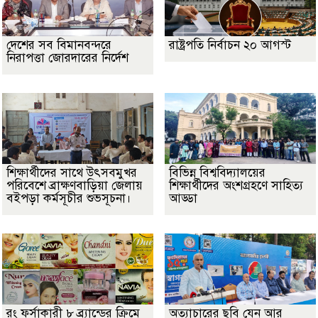
দেশের সব বিমানবন্দরে
রাষ্ট্রপতি নির্বাচন ২০ আগস্ট
নিরাপত্তা জোরদারের নির্দেশ
শিক্ষার্থীদের সাথে উৎসবমুখর
বিভিন্ন বিশ্ববিদ্যালয়ের
পরিবেশে ব্রাক্ষণবাড়িয়া জেলায়
শিক্ষার্থীদের অংশগ্রহণে সাহিত্য
বইপড়া কর্মসূচীর শুভসূচনা।
আড্ডা
রং ফর্সাকারী ৮ ব্র্যান্ডের ক্রিমে
অত্যাচারের ছবি যেন আর