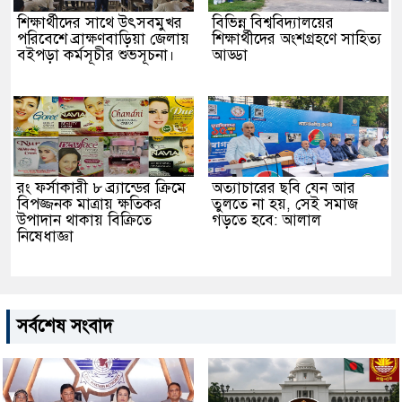
শিক্ষার্থীদের সাথে উৎসবমুখর
বিভিন্ন বিশ্ববিদ্যালয়ের
পরিবেশে ব্রাক্ষণবাড়িয়া জেলায়
শিক্ষার্থীদের অংশগ্রহণে সাহিত্য
বইপড়া কর্মসূচীর শুভসূচনা।
আড্ডা
রং ফর্সাকারী ৮ ব্র্যান্ডের ক্রিমে
অত্যাচারের ছবি যেন আর
বিপজ্জনক মাত্রায় ক্ষতিকর
তুলতে না হয়, সেই সমাজ
উপাদান থাকায় বিক্রিতে
গড়তে হবে: আলাল
নিষেধাজ্ঞা
সর্বশেষ সংবাদ