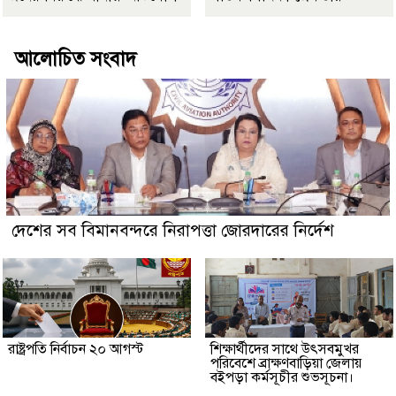
আলোচিত সংবাদ
দেশের সব বিমানবন্দরে নিরাপত্তা জোরদারের নির্দেশ
রাষ্ট্রপতি নির্বাচন ২০ আগস্ট
শিক্ষার্থীদের সাথে উৎসবমুখর
পরিবেশে ব্রাক্ষণবাড়িয়া জেলায়
বইপড়া কর্মসূচীর শুভসূচনা।