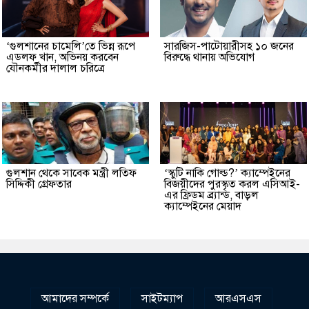
‘গুলশানের চামেলি’তে ভিন্ন রূপে
সারজিস-পাটোয়ারীসহ ১০ জনের
এডলফ খান, অভিনয় করবেন
বিরুদ্ধে থানায় অভিযোগ
যৌনকর্মীর দালাল চরিত্রে
গুলশান থেকে সাবেক মন্ত্রী লতিফ
‘স্কুটি নাকি গোল্ড?’ ক্যাম্পেইনের
সিদ্দিকী গ্রেফতার
বিজয়ীদের পুরস্কৃত করল এসিআই-
এর ফ্রিডম ব্র্যান্ড, বাড়ল
ক্যাম্পেইনের মেয়াদ
আমাদের সম্পর্কে
সাইটম্যাপ
আরএসএস