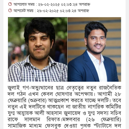
আপলোড সময় : ২৬-০২-২০২৫ ০২:০৩:২৪ অপরাহ্ন
থাকায় বিক্রিতে নিষেধাজ্ঞা
আপডেট সময় : ২৬-০২-২০২৫ ০২:০৩:২৪ অপরাহ্ন
অত্যাচারের ছবি যেন আর তুলতে না হয়, সেই সম
আলাল
‘গুলশানের চামেলি’তে ভিন্ন রূপে এডলফ খান, 
যৌনকর্মীর দালাল চরিত্রে
সারজিস-পাটোয়ারীসহ ১০ জনের বিরুদ্ধে থানায়
গুলশান থেকে সাবেক মন্ত্রী লতিফ সিদ্দিকী গ্রেফত
জুলাই গণ-অভ্যুত্থানের ছাত্র নেতৃত্বের নতুন রাজনৈতিক
দল গঠন এখন কেবল ঘোষণার অপেক্ষায়। আগামী ২৮
‘স্কুটি নাকি গোল্ড?’ ক্যাম্পেইনের বিজয়ীদের পু
ফেব্রুয়ারি (শুক্রবার) আত্মপ্রকাশ করতে যাচ্ছে দলটি। তবে
এর ফ্রিডম ব্র্যান্ড, বাড়ল ক্যাম্পেইনের মেয়াদ
নতুন এই দলটিতে থাকছেন না জাতীয় নাগরিক কমিটির
যুগ্ম আহ্বায়ক আলী আহসান জুনায়েদ ও যুগ্ম সদস্য সচিব
সংবিধান অনুযায়ী যথাসময়ে রাষ্ট্রপতি নির্বাচন হবে 
রাফে সালমান রিফাত।মঙ্গলবার (২৬ ফেব্রুয়ারি)
সামাজিক মাধ্যম ফেসবুক দেওয়া পৃথক স্ট্যাটাসে দল