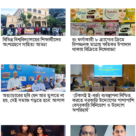
বিভিন্ন বিশ্ববিদ্যালয়ের শিক্ষার্থীদের
রং ফর্সাকারী ৮ ব্র্যান্ডের ক্রিমে
অংশগ্রহণে সাহিত্য আড্ডা
বিপজ্জনক মাত্রায় ক্ষতিকর উপাদান
থাকায় বিক্রিতে নিষেধাজ্ঞা
অত্যাচারের ছবি যেন আর তুলতে না
‘টেকসই ই-বর্জ্য ব্যবস্থাপনা নিশ্চিত
হয়, সেই সমাজ গড়তে হবে: আলাল
করতে সরকারি উদ্যোগের পাশাপাশি
বেসরকারি বিনিয়োগ ও উদ্যোগ
অপরিহার্য’