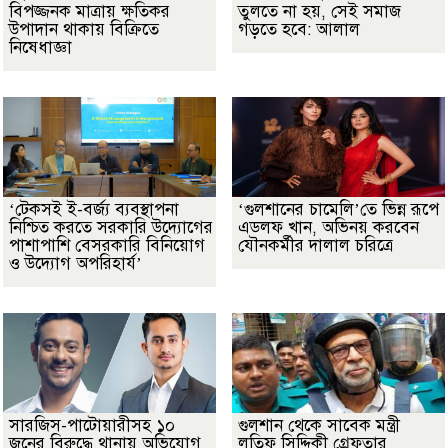
বিপজ্জনক মাত্রায় ক্ষতিকর
তুলতে না হয়, সেই সমাজ
উপাদান থাকায় বিক্রিতে
গড়তে হবে: আলাল
নিষেধাজ্ঞা
‘টেকসই ই-বর্জ্য ব্যবস্থাপনা
‘গুলশানের চামেলি’তে ভিন্ন রূপে
নিশ্চিত করতে সরকারি উদ্যোগের
এডলফ খান, অভিনয় করবেন
পাশাপাশি বেসরকারি বিনিয়োগ
যৌনকর্মীর দালাল চরিত্রে
ও উদ্যোগ অপরিহার্য’
সারজিস-পাটোয়ারীসহ ১০
গুলশান থেকে সাবেক মন্ত্রী
জনের বিরুদ্ধে থানায় অভিযোগ
লতিফ সিদ্দিকী গ্রেফতার