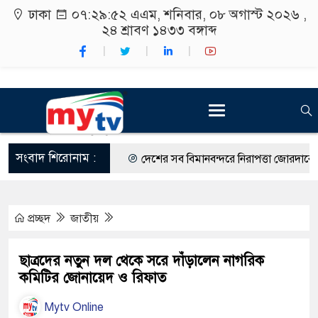
ঢাকা
০৭:২৯:৫৩ এএম
, শনিবার, ০৮ অগাস্ট ২০২৬ ,
২৪ শ্রাবণ ১৪৩৩
বঙ্গাব্দ
সংবাদ শিরোনাম :
দেশের সব বিমানবন্দরে নিরাপত্তা জোরদারের নির্দ
রাষ্ট্রপতি নির্বাচন ২০ আগস্ট
প্রচ্ছদ
জাতীয়
শিক্ষার্থীদের সাথে উৎসবমুখর পরিবেশে ব্রাক্ষণ
কর্মসূচীর শুভসূচনা।
ছাত্রদের নতুন দল থেকে সরে দাঁড়ালেন নাগরিক
কমিটির জোনায়েদ ও রিফাত
বিভিন্ন বিশ্ববিদ্যালয়ের শিক্ষার্থীদের অংশগ্রহণে সা
Mytv Online
রং ফর্সাকারী ৮ ব্র্যান্ডের ক্রিমে বিপজ্জনক মাত্রা