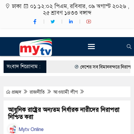
ঢাকা
০১:১২:০৩ পিএম
, রবিবার, ০৯ অগাস্ট ২০২৬ ,
২৫ শ্রাবণ ১৪৩৩
বঙ্গাব্দ
সংবাদ শিরোনাম :
দেশের সব বিমানবন্দরে নিরাপত্তা জো
রাষ্ট্রপতি নির্বাচন ২০ আগস্ট
প্রচ্ছদ
রাজনীতি
আওয়ামী লীগ
শিক্ষার্থীদের সাথে উৎসবমুখর পরিব
কর্মসূচীর শুভসূচনা।
আধুনিক রাষ্ট্রের অন‍্যতম নির্ধারক নারীদের নিরাপত্তা
নিশ্চিত করা
বিভিন্ন বিশ্ববিদ্যালয়ের শিক্ষার্থীদে
Mytv Online
রং ফর্সাকারী ৮ ব্র্যান্ডের ক্রিমে বি