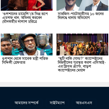
‘গুলশানের চামেলি’তে ভিন্ন রূপে
সারজিস-পাটোয়ারীসহ ১০ জনের
এডলফ খান, অভিনয় করবেন
বিরুদ্ধে থানায় অভিযোগ
যৌনকর্মীর দালাল চরিত্রে
গুলশান থেকে সাবেক মন্ত্রী লতিফ
‘স্কুটি নাকি গোল্ড?’ ক্যাম্পেইনের
সিদ্দিকী গ্রেফতার
বিজয়ীদের পুরস্কৃত করল এসিআই-
এর ফ্রিডম ব্র্যান্ড, বাড়ল
ক্যাম্পেইনের মেয়াদ
আমাদের সম্পর্কে
সাইটম্যাপ
আরএসএস