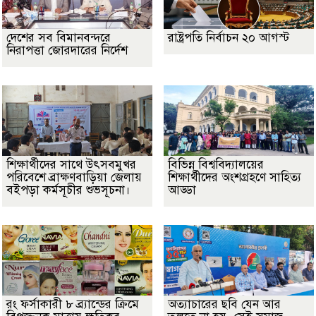
দেশের সব বিমানবন্দরে
রাষ্ট্রপতি নির্বাচন ২০ আগস্ট
নিরাপত্তা জোরদারের নির্দেশ
শিক্ষার্থীদের সাথে উৎসবমুখর
বিভিন্ন বিশ্ববিদ্যালয়ের
পরিবেশে ব্রাক্ষণবাড়িয়া জেলায়
শিক্ষার্থীদের অংশগ্রহণে সাহিত্য
বইপড়া কর্মসূচীর শুভসূচনা।
আড্ডা
রং ফর্সাকারী ৮ ব্র্যান্ডের ক্রিমে
অত্যাচারের ছবি যেন আর