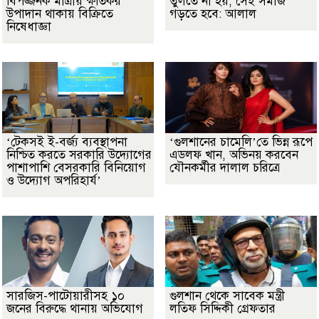
বিপজ্জনক মাত্রায় ক্ষতিকর
তুলতে না হয়, সেই সমাজ
উপাদান থাকায় বিক্রিতে
গড়তে হবে: আলাল
নিষেধাজ্ঞা
‘টেকসই ই-বর্জ্য ব্যবস্থাপনা
‘গুলশানের চামেলি’তে ভিন্ন রূপে
নিশ্চিত করতে সরকারি উদ্যোগের
এডলফ খান, অভিনয় করবেন
পাশাপাশি বেসরকারি বিনিয়োগ
যৌনকর্মীর দালাল চরিত্রে
ও উদ্যোগ অপরিহার্য’
সারজিস-পাটোয়ারীসহ ১০
গুলশান থেকে সাবেক মন্ত্রী
জনের বিরুদ্ধে থানায় অভিযোগ
লতিফ সিদ্দিকী গ্রেফতার