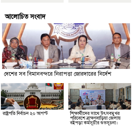
আলোচিত সংবাদ
দেশের সব বিমানবন্দরে নিরাপত্তা জোরদারের নির্দেশ
রাষ্ট্রপতি নির্বাচন ২০ আগস্ট
শিক্ষার্থীদের সাথে উৎসবমুখর
পরিবেশে ব্রাক্ষণবাড়িয়া জেলায়
বইপড়া কর্মসূচীর শুভসূচনা।