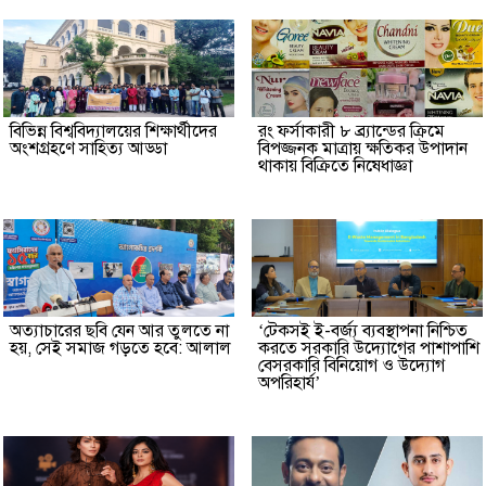
বিভিন্ন বিশ্ববিদ্যালয়ের শিক্ষার্থীদের
রং ফর্সাকারী ৮ ব্র্যান্ডের ক্রিমে
অংশগ্রহণে সাহিত্য আড্ডা
বিপজ্জনক মাত্রায় ক্ষতিকর উপাদান
থাকায় বিক্রিতে নিষেধাজ্ঞা
অত্যাচারের ছবি যেন আর তুলতে না
‘টেকসই ই-বর্জ্য ব্যবস্থাপনা নিশ্চিত
হয়, সেই সমাজ গড়তে হবে: আলাল
করতে সরকারি উদ্যোগের পাশাপাশি
বেসরকারি বিনিয়োগ ও উদ্যোগ
অপরিহার্য’