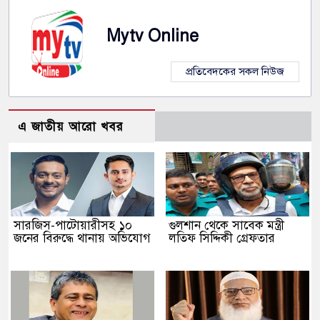
Mytv Online
প্রতিবেদকের সকল নিউজ
এ জাতীয় আরো খবর
সারজিস-পাটোয়ারীসহ ১০
গুলশান থেকে সাবেক মন্ত্রী
জনের বিরুদ্ধে থানায় অভিযোগ
লতিফ সিদ্দিকী গ্রেফতার