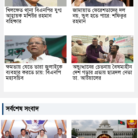
খিলক্ষেত থানা বিএনপির যুগ্ম
জামায়াত ফেরেশতাদের দল
আহ্বায়ক মশিউর রহমান
নয়, ভুল হতে পারে: শফিকুর
বহিষ্কার
রহমান
ক্ষমতায় যেতে তারা জুলাইকে
অভ্যুত্থানের চেতনায় বৈষম্যহীন
ব্যবহার করতে চায়: বিএনপি
দেশ গড়ার প্রত্যয় ছাত্রদল নেতা
মহাসচিব
ডা. আউয়ালের
সর্বশেষ সংবাদ