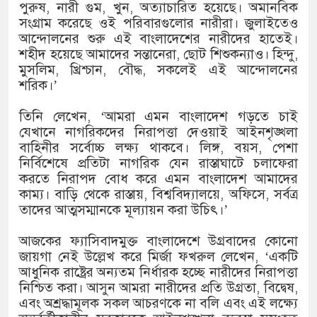
১৫২২ পুলিশ সদস্যকে চাকরিতে পুনর
পুরুষ, নারী গুম, খুন, অত্যাচারিত হয়েছে। অমানবিক
সংগ্রাম করেছে ওই পরিবারগুলোর নারীরা। জুলাইতেও
খিলক্ষেত থানা বিএনপির যুগ্ম আহ্বা
আন্দোলনের শুরু এই বাংলাদেশের নারীদের হাতেই।
শহীদ হয়েছে আমাদের সন্তানেরা, ছোট শিশুকন্যাও। হিন্দু,
দেশের ৬ অঞ্চলে ঝড়ের আভাস
মুসলিম, খ্রিশ্চান, বৌদ্ধ, সকলেই এই আন্দোলনের
শরিক।’
সার্ককে আরও গতিশীল করতে চায় ব
তিনি লেখেন, ‘আমরা এমন বাংলাদেশ গড়তে চাই
প্রেমের সম্পর্ক ছিন্ন না করায় মা
যেখানে নাগরিকদের নিরাপত্তা দেওয়াই আইনশৃঙ্খলা
বাহিনীর সর্বোচ্চ লক্ষ্য থাকবে। লিঙ্গ, বয়স, পেশা
প্রধানমন্ত্রীর সঙ্গে নবনিযুক্ত নৌবাহি
নির্বিশেষে প্রতিটা নাগরিক যেন রাস্তাঘাটে চলাফেরা
করতে নিরাপদ বোধ করে এমন বাংলাদেশ আমাদের
হামের উপসর্গে আরও ৬ প্রাণহানি, 
কাম‍্য। বাড়ি থেকে রাস্তায়, বিশ্ববিদ্যালয়ে, অফিসে, সর্বত্র
তাদের আত্মসম্মানকে মূল্যায়ন করা উচিৎ।’
অবশেষে পদত্যাগ করলেন ভারতের শিক্
আজকের ফ্যাসিবাদমুক্ত বাংলাদেশে উগ্রবাদের কোনো
জামায়াত ফেরেশতাদের দল নয়, ভুল
জায়গা নেই উল্লেখ করে মির্জা ফখরুল লেখেন, ‘একটি
আধুনিক রাষ্ট্রের অন‍্যতম নির্ধারক হচ্ছে নারীদের নিরাপত্তা
নিশ্চিত করা। আসুন আমরা নারীদের প্রতি উগ্রতা, বিদ্বেষ,
এবং অশ্রদ্ধামূলক সকল আচরণকে না বলি এবং এই লক্ষ‍্যে