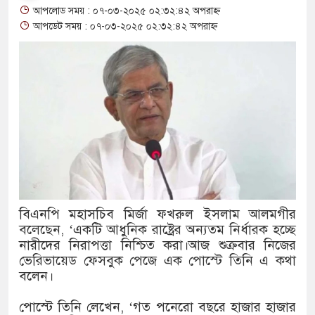
আপলোড সময় : ০৭-০৩-২০২৫ ০২:৩২:৪২ অপরাহ্ন
থাকায় বিক্রিতে নিষেধাজ্ঞা
আপডেট সময় : ০৭-০৩-২০২৫ ০২:৩২:৪২ অপরাহ্ন
অত্যাচারের ছবি যেন আর তুলতে না 
আলাল
‘গুলশানের চামেলি’তে ভিন্ন রূপে
যৌনকর্মীর দালাল চরিত্রে
সারজিস-পাটোয়ারীসহ ১০ জনের বির
গুলশান থেকে সাবেক মন্ত্রী লতিফ সিদ
বিএনপি মহাসচিব মির্জা ফখরুল ইসলাম আলমগীর
বলেছেন, ‘একটি আধুনিক রাষ্ট্রের অন‍্যতম নির্ধারক হচ্ছে
‘স্কুটি নাকি গোল্ড?’ ক্যাম্পেইনের
নারীদের নিরাপত্তা নিশ্চিত করা।আজ শুক্রবার নিজের
এর ফ্রিডম ব্র্যান্ড, বাড়ল ক্যাম্পেইনের 
ভেরিভায়েড ফেসবুক পেজে এক পোস্টে তিনি এ কথা
বলেন।
সংবিধান অনুযায়ী যথাসময়ে রাষ্ট্রপতি 
পোস্টে তিনি লেখেন, ‘গত পনেরো বছরে হাজার হাজার