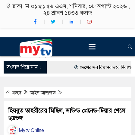
ঢাকা
০১:৫১:৫৭ এএম
, শনিবার, ০৮ অগাস্ট ২০২৬ ,
২৪ শ্রাবণ ১৪৩৩
বঙ্গাব্দ
সংবাদ শিরোনাম :
দেশের সব বিমানবন্দরে নিরাপত্তা জোর
রাষ্ট্রপতি নির্বাচন ২০ আগস্ট
প্রচ্ছদ
আইন আদালত
শিক্ষার্থীদের সাথে উৎসবমুখর পরিবে
কর্মসূচীর শুভসূচনা।
হিযবুত তাহরীরের মিছিল, সাউন্ড গ্রেনেড-টিয়ার শেলে
ছত্রভঙ্গ
বিভিন্ন বিশ্ববিদ্যালয়ের শিক্ষার্থীদের 
Mytv Online
রং ফর্সাকারী ৮ ব্র্যান্ডের ক্রিমে বিপ