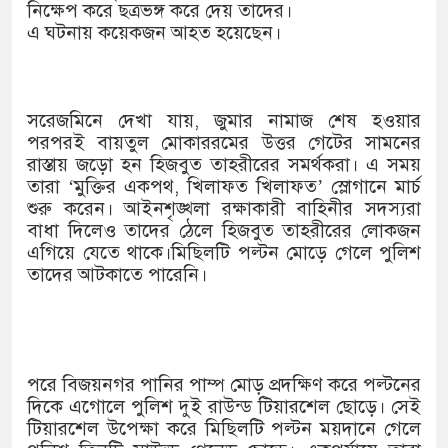
১৫২২ পুলিশ সদস্যকে চাকরিতে পুনর্
নিক্ষেপ করে ছত্রভঙ্গ করে দেয় তাদের।
এ ঘটনায় কয়েকজন আহত হয়েছেন।
খিলক্ষেত থানা বিএনপির যুগ্ম আহ্বায়
দেশের ৬ অঞ্চলে ঝড়ের আভাস
সরেজমিনে দেখা যায়, জুমার নামাজ শেষ হওয়ার
সার্ককে আরও গতিশীল করতে চায় বা
পরপরই বায়তুল মোকাররমের উত্তর গেটের সামনের
রাস্তায় জড়ো হন হিজবুত তাহরীরের সমর্থকরা। এ সময়
প্রেমের সম্পর্ক ছিন্ন না করায় মা-
তারা ‘মুক্তির একপথ, খিলাফত খিলাফত’ স্লোগানে মার্চ
শুরু করেন। আইনশৃঙ্খলা রক্ষাকারী বাহিনীর সদস্যরা
প্রধানমন্ত্রীর সঙ্গে নবনিযুক্ত নৌবাহিন
বাধা দিলেও তাদের ঠেলে হিজবুত তাহরীরের লোকজন
এগিয়ে যেতে থাকে।মিছিলটি পল্টন মোড়ে গেলে পুলিশ
হামের উপসর্গে আরও ৬ প্রাণহানি, স
তাদের আটকাতে পারেনি।
অবশেষে পদত্যাগ করলেন ভারতের শিক্ষ
জামায়াত ফেরেশতাদের দল নয়, ভুল 
পরে বিজয়নগর পানির পাম্প মোড় প্রদক্ষিণ করে পল্টনের
দিকে এগোলে পুলিশ দুই রাউন্ড টিয়ারশেল ছোড়ে। সেই
টিয়ারশেল উপেক্ষা করে মিছিলটি পল্টন ময়দানে গেলে