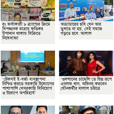
রং ফর্সাকারী ৮ ব্র্যান্ডের ক্রিমে
অত্যাচারের ছবি যেন আর
বিপজ্জনক মাত্রায় ক্ষতিকর
তুলতে না হয়, সেই সমাজ
উপাদান থাকায় বিক্রিতে
গড়তে হবে: আলাল
নিষেধাজ্ঞা
‘টেকসই ই-বর্জ্য ব্যবস্থাপনা
‘গুলশানের চামেলি’তে ভিন্ন রূপে
নিশ্চিত করতে সরকারি উদ্যোগের
এডলফ খান, অভিনয় করবেন
পাশাপাশি বেসরকারি বিনিয়োগ
যৌনকর্মীর দালাল চরিত্রে
ও উদ্যোগ অপরিহার্য’