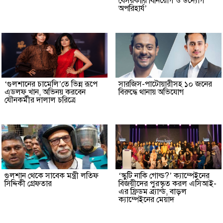
বেসরকারি বিনিয়োগ ও উদ্যোগ
অপরিহার্য’
‘গুলশানের চামেলি’তে ভিন্ন রূপে
সারজিস-পাটোয়ারীসহ ১০ জনের
এডলফ খান, অভিনয় করবেন
বিরুদ্ধে থানায় অভিযোগ
যৌনকর্মীর দালাল চরিত্রে
গুলশান থেকে সাবেক মন্ত্রী লতিফ
‘স্কুটি নাকি গোল্ড?’ ক্যাম্পেইনের
সিদ্দিকী গ্রেফতার
বিজয়ীদের পুরস্কৃত করল এসিআই-
এর ফ্রিডম ব্র্যান্ড, বাড়ল
ক্যাম্পেইনের মেয়াদ