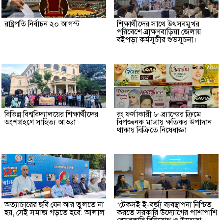
রাষ্ট্রপতি নির্বাচন ২০ আগস্ট
শিক্ষার্থীদের সাথে উৎসবমুখর
পরিবেশে ব্রাক্ষণবাড়িয়া জেলায়
বইপড়া কর্মসূচীর শুভসূচনা।
বিভিন্ন বিশ্ববিদ্যালয়ের শিক্ষার্থীদের
রং ফর্সাকারী ৮ ব্র্যান্ডের ক্রিমে
অংশগ্রহণে সাহিত্য আড্ডা
বিপজ্জনক মাত্রায় ক্ষতিকর উপাদান
থাকায় বিক্রিতে নিষেধাজ্ঞা
অত্যাচারের ছবি যেন আর তুলতে না
‘টেকসই ই-বর্জ্য ব্যবস্থাপনা নিশ্চিত
হয়, সেই সমাজ গড়তে হবে: আলাল
করতে সরকারি উদ্যোগের পাশাপাশি