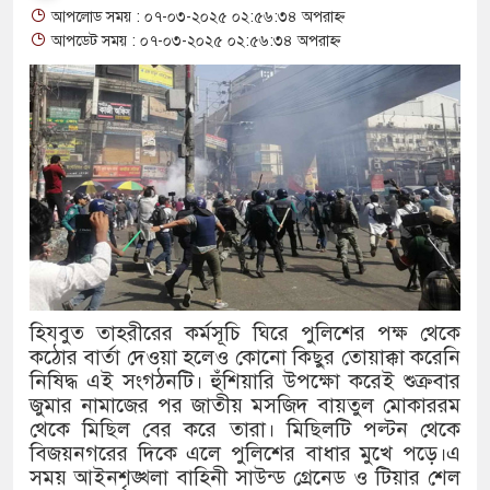
আপলোড সময় : ০৭-০৩-২০২৫ ০২:৫৬:৩৪ অপরাহ্ন
থাকায় বিক্রিতে নিষেধাজ্ঞা
আপডেট সময় : ০৭-০৩-২০২৫ ০২:৫৬:৩৪ অপরাহ্ন
অত্যাচারের ছবি যেন আর তুলতে না হ
আলাল
‘গুলশানের চামেলি’তে ভিন্ন রূপে 
যৌনকর্মীর দালাল চরিত্রে
সারজিস-পাটোয়ারীসহ ১০ জনের বিরু
গুলশান থেকে সাবেক মন্ত্রী লতিফ সিদ্
হিযবুত তাহরীরের কর্মসূচি ঘিরে পুলিশের পক্ষ থেকে
কঠোর বার্তা দেওয়া হলেও কোনো কিছুর তোয়াক্কা করেনি
‘স্কুটি নাকি গোল্ড?’ ক্যাম্পেইনের 
নিষিদ্ধ এই সংগঠনটি। হুঁশিয়ারি উপক্ষো করেই শুক্রবার
এর ফ্রিডম ব্র্যান্ড, বাড়ল ক্যাম্পেইনের ম
জুমার নামাজের পর জাতীয় মসজিদ বায়তুল মোকাররম
থেকে মিছিল বের করে তারা। মিছিলটি পল্টন থেকে
সংবিধান অনুযায়ী যথাসময়ে রাষ্ট্রপতি ন
বিজয়নগরের দিকে এলে পুলিশের বাধার মুখে পড়ে।এ
সময় আইনশৃঙ্খলা বাহিনী সাউন্ড গ্রেনেড ও টিয়ার শেল