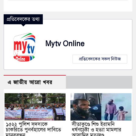
প্রতিবেদকের তথ্য
Mytv Online
প্রতিবেদকের সকল নিউজ
এ জাতীয় আরো খবর
১৫২২ পুলিশ সদস্যকে
সীতাকুণ্ডে শিশু ইরামনি
চাকরিতে পুনর্বহালের দাবিতে
ধর্ষণচেষ্টা ও হত্যা মামলার
মানববন্ধন
আসামির মৃত্যুদণ্ড