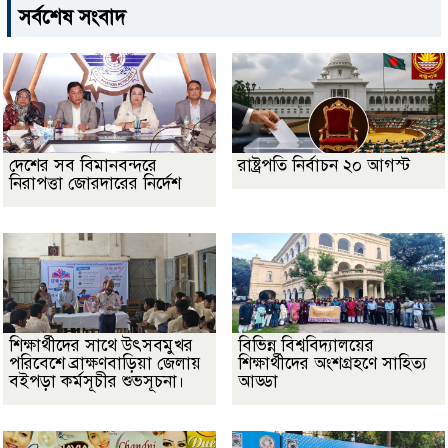
সর্বশেষ সংবাদ
দেশের সব বিমানবন্দরে
রাষ্ট্রপতি নির্বাচন ২০ আগস্ট
নিরাপত্তা জোরদারের নির্দেশ
শিক্ষার্থীদের সাথে উৎসবমুখর
বিভিন্ন বিশ্ববিদ্যালয়ের
পরিবেশে ব্রাক্ষণবাড়িয়া জেলায়
শিক্ষার্থীদের অংশগ্রহণে সাহিত্য
বইপড়া কর্মসূচীর শুভসূচনা।
আড্ডা