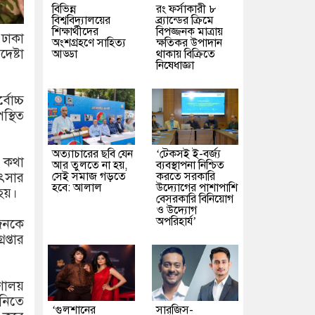
বিভিন্ন
রং ফর্সাকারী ৮
বিশ্ববিদ্যালয়ের
ব্র্যান্ডের ক্রিমে
শিক্ষার্থীদের
বিপজ্জনক মাত্রায়
 ঢাকা
অংশগ্রহণে সাহিত্য
ক্ষতিকর উপাদান
েষ্টা
আড্ডা
থাকায় বিক্রিতে
নিষেধাজ্ঞা
বোচ্চ
স্থিত
অত্যাচারের ছবি যেন
‘টেকসই ই-বর্জ্য
ে কথা
আর তুলতে না হয়,
ব্যবস্থাপনা নিশ্চিত
সেই সমাজ গড়তে
করতে সরকারি
িৎসার
হবে: আলাল
উদ্যোগের পাশাপাশি
হয়।
বেসরকারি বিনিয়োগ
ও উদ্যোগ
অপরিহার্য’
 জনকে
প্তার
ণালয়
 নিতে
‘গুলশানের
সারজিস-