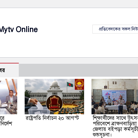
Mytv Online
প্রতিবেদকের সকল নি
বর
দরে
রাষ্ট্রপতি নির্বাচন ২০ আগস্ট
শিক্ষার্থীদের সাথে উৎ
ির্দেশ
পরিবেশে ব্রাক্ষণবাড়িয়া
জেলায় বইপড়া কর্মসূচ
শুভসূচনা।