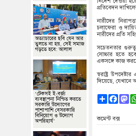
নির্দেশ দেওয়া হ
প্রতিবেদন দাখিলের
নারীদের নিরাপত্ত
চলাফেরা ও দায়ি
নারীদের প্রতি স
অত্যাচারের ছবি যেন আর
তুলতে না হয়, সেই সমাজ
সচেতনতার গুরুত্
গড়তে হবে: আলাল
সোচ্চার হতে হব
একসঙ্গে কাজ করলে
স্বরাষ্ট্র উপদেষ
দিয়েছে, যেখানে অ
‘টেকসই ই-বর্জ্য
Share
Faceb
Ma
ব্যবস্থাপনা নিশ্চিত করতে
সরকারি উদ্যোগের
পাশাপাশি বেসরকারি
বিনিয়োগ ও উদ্যোগ
কমেন্ট বক্স
অপরিহার্য’