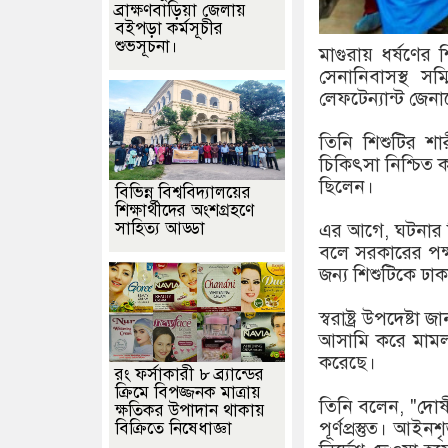
ব্রাক্ষণবাড়িয়া জেলায়
বইপড়া কর্মসূচীর
শুভসূচনা।
মাগুরায় ধর্ষণের
সেনানিবাসস্থ সম
লেফটেন্যান্ট জেন
তিনি শিশুটির শা
চিকিৎসা নিশ্চিত 
ছিলেন।
বিভিন্ন বিশ্ববিদ্যালয়ের
শিক্ষার্থীদের অংশগ্রহণে
সাহিত্য আড্ডা
এর আগে, ঘটনার দ
বলে সরকারের পক্
জন্য শিশুটিকে ঢ
স্বরাষ্ট্র উপদেষ্
আসামি করে মামলা 
করেছে।
রং ফর্সাকারী ৮ ব্র্যান্ডের
ক্রিমে বিপজ্জনক মাত্রায়
তিনি বলেন, "দোষীর
ক্ষতিকর উপাদান থাকায়
পূর্ণপ্রস্তুত। আই
বিক্রিতে নিষেধাজ্ঞা