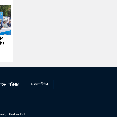
আর
মাজ
দের পরিবার
সকল নিউজ
________________________________
heel, Dhaka-1219