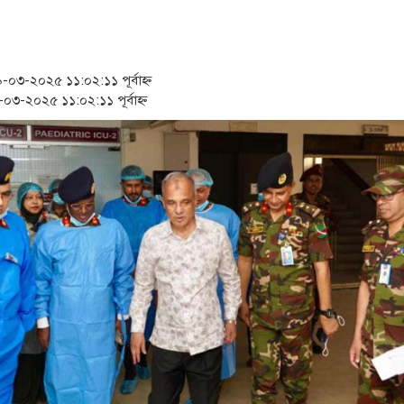
‘স্কুটি নাকি গোল্ড?’ ক্যাম্পেইন
১৫২২ পুলিশ সদস্যকে চাকরিতে প
৩-২০২৫ ১১:০২:১১ পূর্বাহ্ন
সার্ককে আরও গতিশীল করতে চা
৩-২০২৫ ১১:০২:১১ পূর্বাহ্ন
প্রধানমন্ত্রীর সঙ্গে নবনিযুক্ত নৌ
জামায়াত ফেরেশতাদের দল নয়, 