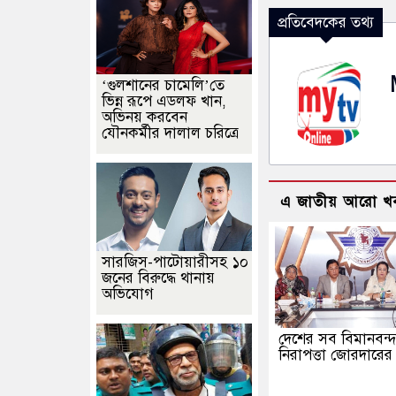
প্রতিবেদকের তথ্য
‘গুলশানের চামেলি’তে
ভিন্ন রূপে এডলফ খান,
অভিনয় করবেন
যৌনকর্মীর দালাল চরিত্রে
এ জাতীয় আরো খ
সারজিস-পাটোয়ারীসহ ১০
জনের বিরুদ্ধে থানায়
অভিযোগ
দেশের সব বিমানবন্
নিরাপত্তা জোরদারের ন