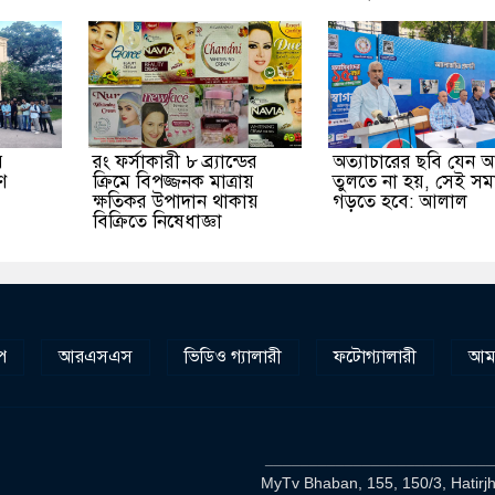
র
রং ফর্সাকারী ৮ ব্র্যান্ডের
অত্যাচারের ছবি যেন 
ে
ক্রিমে বিপজ্জনক মাত্রায়
তুলতে না হয়, সেই স
ক্ষতিকর উপাদান থাকায়
গড়তে হবে: আলাল
বিক্রিতে নিষেধাজ্ঞা
প
আরএসএস
ভিডিও গ্যালারী
ফটোগ্যালারী
আমা
__________________________
MyTv Bhaban, 155, 150/3, Hatirj