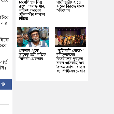
ত করে
চামেলি’তে ভিন্ন
পাটোয়ারীসহ ১০
রূপে এডলফ খান,
জনের বিরুদ্ধে থানায়
অভিনয় করবেন
অভিযোগ
যৌনকর্মীর দালাল
বাইরে
চরিত্রে
 যারা
বাইকে
হবে।
গুলশান থেকে
‘স্কুটি নাকি গোল্ড?’
সাবেক মন্ত্রী লতিফ
ক্যাম্পেইনের
সিদ্দিকী গ্রেফতার
বিজয়ীদের পুরস্কৃত
ার্তা
করল এসিআই-এর
ফ্রিডম ব্র্যান্ড, বাড়ল
্থন।
ক্যাম্পেইনের মেয়াদ
: