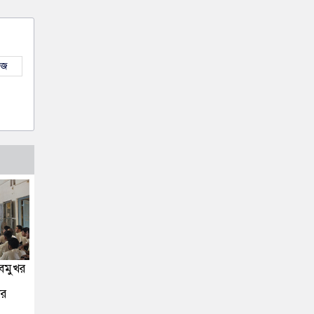
উজ
সবমুখর
ীর