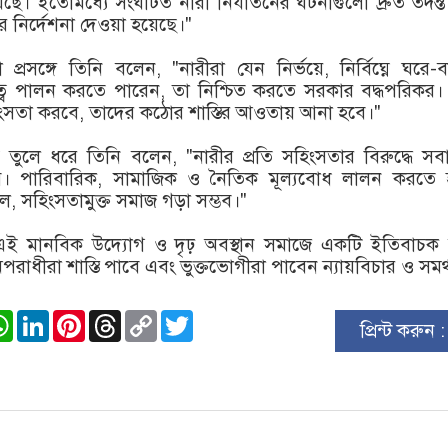
য়েছে। ইতোমধ্যে সংঘটিত নারী নির্যাতনের ঘটনাগুলো দ্রুত তদন্
 নির্দেশনা দেওয়া হয়েছে।"
া প্রসঙ্গে তিনি বলেন, "নারীরা যেন নির্ভয়ে, নির্বিঘ্নে ঘরে-
ত্ব পালন করতে পারেন, তা নিশ্চিত করতে সরকার বদ্ধপরিকর।
হিংসতা করবে, তাদের কঠোর শাস্তির আওতায় আনা হবে।"
ব তুলে ধরে তিনি বলেন, "নারীর প্রতি সহিংসতার বিরুদ্ধে স
ে। পারিবারিক, সামাজিক ও নৈতিক মূল্যবোধ লালন করতে 
, সহিংসতামুক্ত সমাজ গড়া সম্ভব।"
্টার এই মানবিক উদ্যোগ ও দৃঢ় অবস্থান সমাজে একটি ইতিবাচক ব
পরাধীরা শাস্তি পাবে এবং ভুক্তভোগীরা পাবেন ন্যায়বিচার ও সমর
ook
stodon
WhatsApp
LinkedIn
Pinterest
Threads
Copy
Twitter
প্রিন্ট করুন 
Link