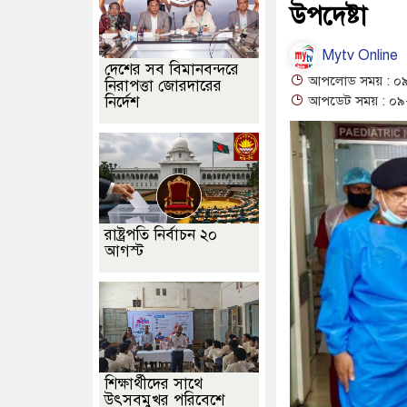
উপদেষ্টা
Mytv Online
দেশের সব বিমানবন্দরে
আপলোড সময় : ০৯-০
নিরাপত্তা জোরদারের
নির্দেশ
আপডেট সময় : ০৯-০
রাষ্ট্রপতি নির্বাচন ২০
আগস্ট
শিক্ষার্থীদের সাথে
উৎসবমুখর পরিবেশে