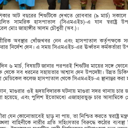
 শিকার আট বছরের শিশুটিকে দেখতে রোববার (৯ মার্চ) সকালে
্মিলিত সামরিক হাসপাতাল (সিএমএইচ)-এ যান স্বরাষ্ট্র উপদ
ারেল মোঃ জাহাঙ্গীর আলম চৌধুরী (অব.)।
রীরিক অবস্থার খোঁজখবর নেন এবং হাসপাতাল কর্তৃপক্ষকে সর্
করার নির্দেশ দেন। এ সময় সিএমএইচ-এর ঊর্ধ্বতন কর্মকর্তারা উপ
িন ৬ মার্চ, বিষয়টি জানার পরপরই শিশুটির মায়ের সঙ্গে ফোন
ষ থেকে সব ধরনের সহায়তার আশ্বাস দেন উপদেষ্টা। উন্নত চিক
াকা মেডিকেল কলেজ হাসপাতাল থেকে সিএমএইচ-এ স্থানান্তর করা 
টা জানান, মাগুরার ওই হৃদয়বিদারক ঘটনায় মাগুরা সদর থানায় চার
হয়েছে, এবং পুলিশ ইতোমধ্যে এজাহারভুক্ত চার আসামিকে গ্রে
া যেন কোনোভাবেই ছাড় না পায়, তা নিশ্চিত করতে স্বরাষ্ট্র মন্ত্র
নশৃঙ্খলা বাহিনীকে নারীর প্রতি সহিংসতার বিরুদ্ধে কঠোর ব্যবস্থা