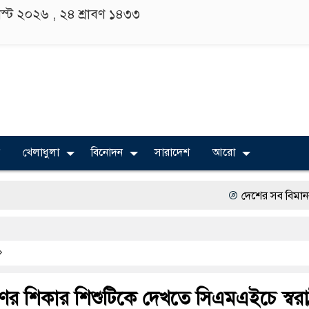
াস্ট ২০২৬ ,
২৪ শ্রাবণ ১৪৩৩
খেলাধুলা
বিনোদন
সারাদেশ
আরো
দেশের সব বিমানবন্দরে নিরাপত্ত
বিভিন্ন বিশ্ববিদ্যালয়ের শিক্ষার্থ
অত্যাচারের ছবি যেন আর তুলতে
সারজিস-পাটোয়ারীসহ ১০ জনের 
ণের শিকার শিশুটিকে দেখতে সিএমএইচে স্বরাষ্ট