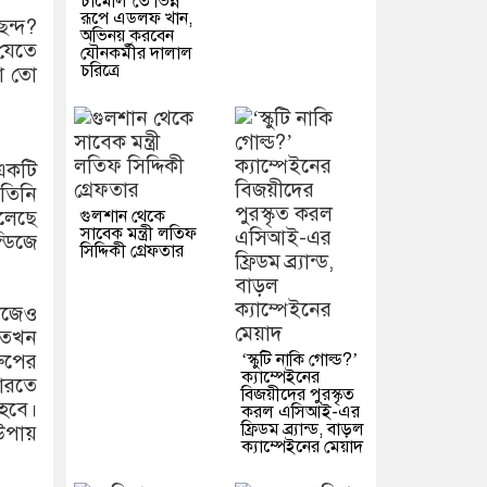
চামেলি’তে ভিন্ন
রূপে এডলফ খান,
ন্দ?
অভিনয় করবেন
 যেতে
যৌনকর্মীর দালাল
চরিত্রে
টা তো
একটি
তিনি
গুলশান থেকে
লেছে
সাবেক মন্ত্রী লতিফ
্ডিজে
সিদ্দিকী গ্রেফতার
নিজেও
 তখন
‘স্কুটি নাকি গোল্ড?’
রুপের
ক্যাম্পেইনের
ভারতে
বিজয়ীদের পুরস্কৃত
 হবে।
করল এসিআই-এর
ফ্রিডম ব্র্যান্ড, বাড়ল
উপায়
ক্যাম্পেইনের মেয়াদ