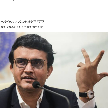
সংবিধান অনুযায়ী যথাসময়ে রাষ্
খিলক্ষেত থানা বিএনপির যুগ্
-০৩-২০২৫ ০১:০৮:৪৩ অপরাহ্ন
প্রেমের সম্পর্ক ছিন্ন না ক
০৩-২০২৫ ০১:০৮:৪৩ অপরাহ্ন
অবশেষে পদত্যাগ করলেন ভারতে
‘রাষ্ট্রপতি হিসেবে মির্জা ফখ