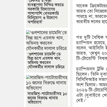
‘টেকসই ই-বর্জ্য
ব্যবস্থাপনা নিশ্চিত করতে
সাবেক ক্রিকেটা
সরকারি উদ্যোগের
ভারত তো নিজেদের 
পাশাপাশি বেসরকারি
পারছে না, ভারতের
বিনিয়োগ ও উদ্যোগ
ভারতীয় দলের হাত
অপরিহার্য’
গত দুটি বৈশ্বি
চ্যাম্পিয়ন হয়ে
বলেন, আইসিসি ই
ভারত, ‘দেখুন ২০২
‘গুলশানের চামেলি’তে
টি-টোয়েন্টি বিশ্ব
ভিন্ন রূপে এডলফ খান,
অভিনয় করবেন
যৌনকর্মীর দালাল চরিত্রে
চ্যাম্পিয়নস ট্র
ছিলেন। তিনি দু
বিসিসিআইর সভাপতি
অংশ ছিলাম। আমরা
২০২৬ টি-টোয়েন্টি
সারজিস-পাটোয়ারীসহ ১০
এটা (দুবাইতে খ
জনের বিরুদ্ধে থানায়
নেই।’
অভিযোগ