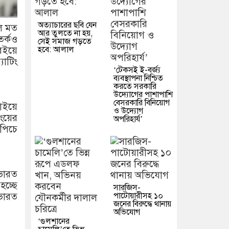
অত্যাচারের ছবি যেন
লে মত
আর তুলতে না হয়,
তর্কও
সেই সমাজ গড়তে
হবে: আলাল
বইয়ে
যাটিং
‘টেকসই ই-বর্জ্য
ব্যবস্থাপনা নিশ্চিত
করতে সরকারি
উদ্যোগের পাশাপাশি
বেসরকারি বিনিয়োগ
বাইয়ে
ও উদ্যোগ
ংয়ের
অপরিহার্য’
পিচে
 ভারত
হচ্ছে
সারজিস-
পাটোয়ারীসহ ১০
ভারত
জনের বিরুদ্ধে থানায়
অভিযোগ
‘গুলশানের