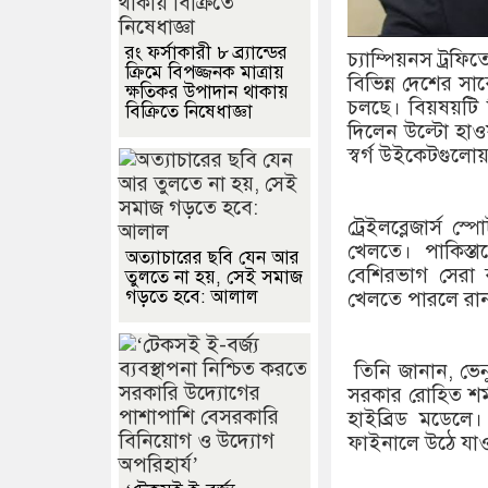
রং ফর্সাকারী ৮ ব্র্যান্ডের
চ্যাম্পিয়নস ট্রফ
ক্রিমে বিপজ্জনক মাত্রায়
বিভিন্ন দেশের সাব
ক্ষতিকর উপাদান থাকায়
চলছে। বিয়ষয়টি 
বিক্রিতে নিষেধাজ্ঞা
দিলেন উল্টো হাও
স্বর্গ উইকেটগুলো
ট্রেইলব্লেজার্স 
খেলতে। পাকিস্ত
অত্যাচারের ছবি যেন আর
বেশিরভাগ সেরা 
তুলতে না হয়, সেই সমাজ
গড়তে হবে: আলাল
খেলতে পারলে রান
তিনি জানান, ভেন
সরকার রোহিত শর্মা
হাইব্রিড মডেল
ফাইনালে উঠে যাও