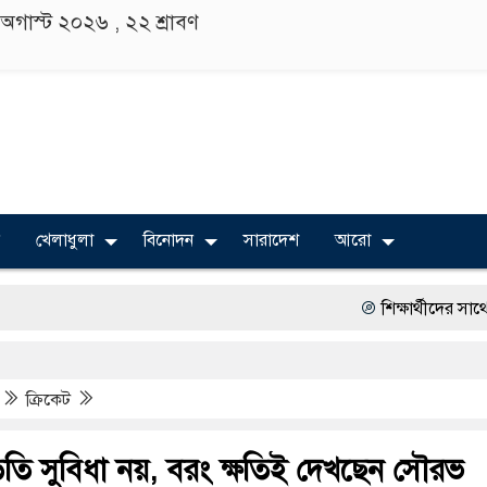
৬ অগাস্ট ২০২৬ ,
২২ শ্রাবণ
খেলাধুলা
বিনোদন
সারাদেশ
আরো
শিক্ষার্থীদের সাথে উৎসবমুখ
রং ফর্সাকারী ৮ ব্র্যান্ডের ক্
ক্রিকেট
‘গুলশানের চামেলি’তে ভিন্ন
গুলশান থেকে সাবেক মন্ত্রী ল
তি সুবিধা নয়, বরং ক্ষতিই দেখছেন সৌরভ