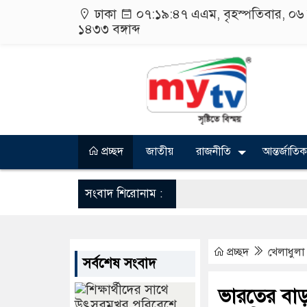
ঢাকা
০৭:১৯:৪৭ এএম
, বৃহস্পতিবার, ০
১৪৩৩
বঙ্গাব্দ
প্রচ্ছদ
জাতীয়
রাজনীতি
আন্তর্জাতিক
সংবাদ শিরোনাম :
প্রচ্ছদ
খেলাধুলা
সর্বশেষ সংবাদ
ভারতের বাড়