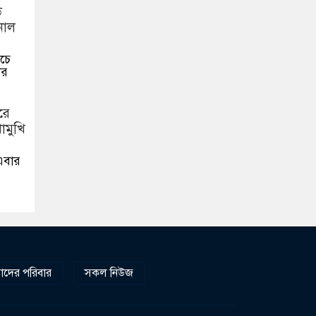
াচে
ার
 এবার
দের পরিবার
সকল নিউজ