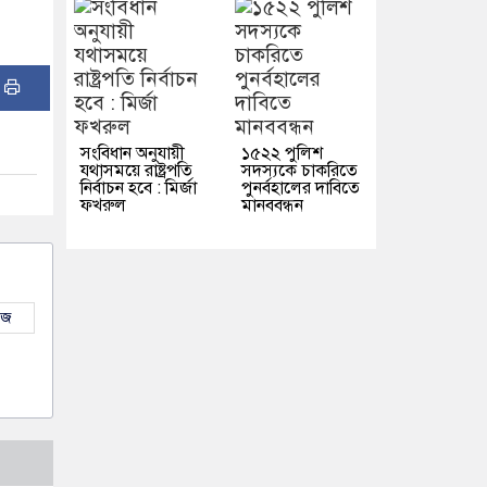
:
সংবিধান অনুযায়ী
১৫২২ পুলিশ
যথাসময়ে রাষ্ট্রপতি
সদস্যকে চাকরিতে
নির্বাচন হবে : মির্জা
পুনর্বহালের দাবিতে
ফখরুল
মানববন্ধন
উজ