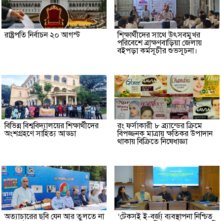
রাষ্ট্রপতি নির্বাচন ২০ আগস্ট
শিক্ষার্থীদের সাথে উৎসবমুখর
পরিবেশে ব্রাক্ষণবাড়িয়া জেলায়
বইপড়া কর্মসূচীর শুভসূচনা।
বিভিন্ন বিশ্ববিদ্যালয়ের শিক্ষার্থীদের
রং ফর্সাকারী ৮ ব্র্যান্ডের ক্রিমে
অংশগ্রহণে সাহিত্য আড্ডা
বিপজ্জনক মাত্রায় ক্ষতিকর উপাদান
থাকায় বিক্রিতে নিষেধাজ্ঞা
অত্যাচারের ছবি যেন আর তুলতে না
‘টেকসই ই-বর্জ্য ব্যবস্থাপনা নিশ্চিত