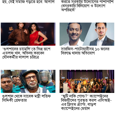
হয়, সেই সমাজ গড়তে হবে: আলাল
করতে সরকারি উদ্যোগের পাশাপাশি
বেসরকারি বিনিয়োগ ও উদ্যোগ
অপরিহার্য’
‘গুলশানের চামেলি’তে ভিন্ন রূপে
সারজিস-পাটোয়ারীসহ ১০ জনের
এডলফ খান, অভিনয় করবেন
বিরুদ্ধে থানায় অভিযোগ
যৌনকর্মীর দালাল চরিত্রে
গুলশান থেকে সাবেক মন্ত্রী লতিফ
‘স্কুটি নাকি গোল্ড?’ ক্যাম্পেইনের
সিদ্দিকী গ্রেফতার
বিজয়ীদের পুরস্কৃত করল এসিআই-
এর ফ্রিডম ব্র্যান্ড, বাড়ল
ক্যাম্পেইনের মেয়াদ