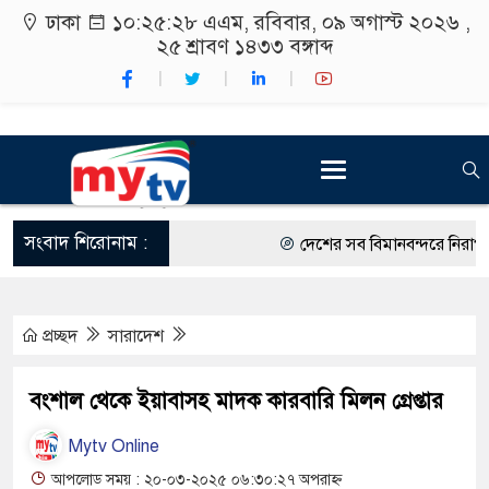
ঢাকা
১০:২৫:২৯ এএম
, রবিবার, ০৯ অগাস্ট ২০২৬ ,
২৫ শ্রাবণ ১৪৩৩
বঙ্গাব্দ
সংবাদ শিরোনাম :
দেশের সব বিমানবন্দরে নিরাপত্তা 
রাষ্ট্রপতি নির্বাচন ২০ আগস্ট
প্রচ্ছদ
সারাদেশ
শিক্ষার্থীদের সাথে উৎসবমুখর পরি
কর্মসূচীর শুভসূচনা।
বংশাল থেকে ইয়াবাসহ মাদক কারবারি মিলন গ্রেপ্তার
বিভিন্ন বিশ্ববিদ্যালয়ের শিক্ষার্থীদ
Mytv Online
রং ফর্সাকারী ৮ ব্র্যান্ডের ক্রিমে 
আপলোড সময় : ২০-০৩-২০২৫ ০৬:৩০:২৭ অপরাহ্ন