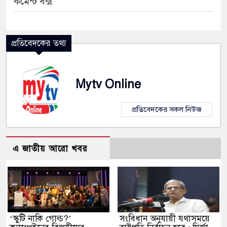
কমেন্ট বক্স
প্রতিবেদকের তথ্য
Mytv Online
প্রতিবেদকের সকল নিউজ
এ জাতীয় আরো খবর
‘স্কুটি নাকি গোল্ড?’
সংবিধান অনুযায়ী যথাসময়ে