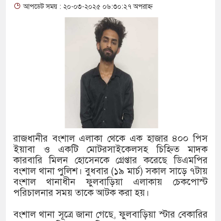
আপডেট সময় : ২০-০৩-২০২৫ ০৬:৩০:২৭ অপরাহ্ন
থাকায় বিক্রিতে নিষেধাজ্ঞা
অত্যাচারের ছবি যেন আর তুলতে ন
আলাল
‘গুলশানের চামেলি’তে ভিন্ন রূপ
যৌনকর্মীর দালাল চরিত্রে
সারজিস-পাটোয়ারীসহ ১০ জনের বি
রাজধানীর বংশাল এলাকা থেকে এক হাজার ৪০০ পিস
গুলশান থেকে সাবেক মন্ত্রী লতিফ স
ইয়াবা ও একটি মোটরসাইকেলসহ চিহ্নিত মাদক
কারবারি মিলন হোসেনকে গ্রেপ্তার করেছে ডিএমপির
‘স্কুটি নাকি গোল্ড?’ ক্যাম্পেইনে
বংশাল থানা পুলিশ। বুধবার (১৯ মার্চ) সকাল সাড়ে ৭টায়
বংশাল থানাধীন ফুলবাড়িয়া এলাকায় চেকপোস্ট
এর ফ্রিডম ব্র্যান্ড, বাড়ল ক্যাম্পেইনের
পরিচালনার সময় তাকে আটক করা হয়।
সংবিধান অনুযায়ী যথাসময়ে রাষ্ট্রপতি
বংশাল থানা সূত্রে জানা গেছে, ফুলবাড়িয়া স্টার বেকারির