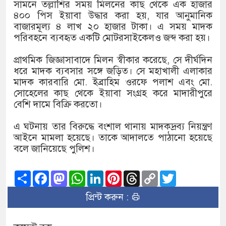
১৫২২ পুলিশ সদস্যকে চাকরিতে পুন
সামনে তল্লাশির সময় মিলনের কাছ থেকে এক হাজার
৪০০ পিস ইয়াবা উদ্ধার করা হয়, যার আনুমানিক
খিলক্ষেত থানা বিএনপির যুগ্ম আহ্ব
বাজারমূল্য ৪ লাখ ২০ হাজার টাকা। এ সময় মাদক
পরিবহনে ব্যবহৃত একটি মোটরসাইকেলও জব্দ করা হয়।
দেশের ৬ অঞ্চলে ঝড়ের আভাস
প্রাথমিক জিজ্ঞাসাবাদে মিলন স্বীকার করেছে, সে দীর্ঘদিন
সার্ককে আরও গতিশীল করতে চায় 
ধরে মাদক ব্যবসার সঙ্গে জড়িত। সে মহাখালী এলাকার
মাদক কারবারি মো. ইব্রাহিম ওরফে পলাশ এবং মো.
প্রেমের সম্পর্ক ছিন্ন না করায় ম
সোহেলের কাছ থেকে ইয়াবা সংগ্রহ করে মাদারীপুরে
বেশি দামে বিক্রি করতো।
প্রধানমন্ত্রীর সঙ্গে নবনিযুক্ত নৌবাহ
এ ঘটনায় তার বিরুদ্ধে বংশাল থানায় মাদকদ্রব্য নিয়ন্ত্রণ
হামের উপসর্গে আরও ৬ প্রাণহানি,
আইনে মামলা হয়েছে। তাকে আদালতে পাঠানো হয়েছে
বলে জানিয়েছে পুলিশ।
অবশেষে পদত্যাগ করলেন ভারতের শিক
Share
Facebook
Mastodon
WhatsApp
LinkedIn
Pinterest
Threads
Copy
Twitter
জামায়াত ফেরেশতাদের দল নয়, ভু
Link
প্রিন্ট করুন :