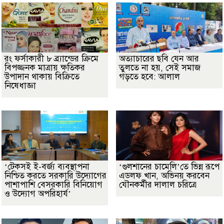
রং ফর্সাকারী ৮ ব্র্যান্ডের ক্রিমে
অত্যাচারের ছবি যেন আর
বিপজ্জনক মাত্রায় ক্ষতিকর
তুলতে না হয়, সেই সমাজ
উপাদান থাকায় বিক্রিতে
গড়তে হবে: আলাল
নিষেধাজ্ঞা
‘টেকসই ই-বর্জ্য ব্যবস্থাপনা
‘গুলশানের চামেলি’তে ভিন্ন রূপে
নিশ্চিত করতে সরকারি উদ্যোগের
এডলফ খান, অভিনয় করবেন
পাশাপাশি বেসরকারি বিনিয়োগ
যৌনকর্মীর দালাল চরিত্রে
ও উদ্যোগ অপরিহার্য’