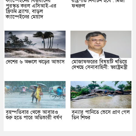
ক্যাম্পেইনের বিজয়ীদের
রাষ্ট্রপতি নির্বাচন হবে : মির্জা
পুরস্কৃত করল এসিআই-এর
ফখরুল
ফ্রিডম ব্র্যান্ড, বাড়ল
ক্যাম্পেইনের মেয়াদ
দেশের ৬ অঞ্চলে ঝড়ের আভাস
মোজাফফরের বিষয়টি খতিয়ে
দেখছে সেনাবাহিনী: স্বরাষ্ট্রমন্ত্রী
বৃহস্পতিবার থেকে আবারও
বন্যার পানিতে ভেসে প্রাণ গেল
শুরু হতে পারে অতিভারী বর্ষণ
তিন শিশুর