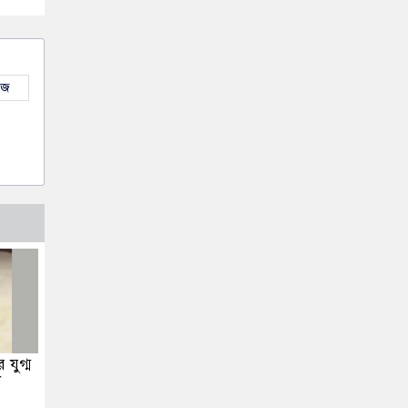
উজ
 যুগ্ম
ন