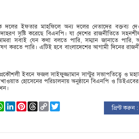
ক দলের ইফতার মাহফিলে অন্য দলের নেতাদের বক্তব্য দে
ির উদাহরণ সৃষ্টি করেছে বিএনপি। যা দেশের রাজনীতিতে সহনশ
আমরা সবাই যেন কথা বলতে পারি, সম্মান জানাতে পারি, 
োষণ করতে পারি। এটিই হবে বাংলাদেশের আগামী দিনের রাজনী
রকৌশলী ইবনে ফজল সাইফুজ্জামান সান্টুর সভাপতিত্বে ও মহ
সাখাওয়াত হোসেনের পরিচালনায় অনুষ্ঠানে বিএনপি ও ডিইএবের
খেন।
ook
stodon
WhatsApp
LinkedIn
Pinterest
Threads
Copy
Twitter
প্রিন্ট করুন 
Link