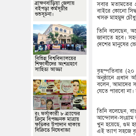
ব্রাক্ষণবাড়িয়া জেলায়
সবার মতামতের প্
বইপড়া কর্মসূচীর
বাইরে কোনো সিদ্ধ
শুভসূচনা।
খসরু মাহমুদ চৌধু
তিনি বলেছেন, অন
জানাতে হবে। সহনশ
দেশের মানুষের ভো
বিভিন্ন বিশ্ববিদ্যালয়ের
শিক্ষার্থীদের অংশগ্রহণে
সাহিত্য আড্ডা
বৃহস্পতিবার (২০ 
অনুষ্ঠানে প্রধা
বলেন, আমাদের সং
যেতে পারবো না। বা
তিনি বলেছেন, বা
রং ফর্সাকারী ৮ ব্র্যান্ডের
আন্দোলন-সংগ্রাম
ক্রিমে বিপজ্জনক মাত্রায়
খুন হয়েছে, গুম হ
ক্ষতিকর উপাদান থাকায়
বিক্রিতে নিষেধাজ্ঞা
এই ত্যাগ সহজে বৃ