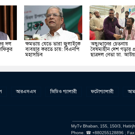
ের দল
ক্ষমতায় যেতে তারা জুলাইকে
অভ্যুত্থানের চেতনায়
শফিকুর
ব্যবহার করতে চায়: বিএনপি
বৈষম্যহীন দেশ গড়ার প্
মহাসচিব
ছাত্রদল নেতা ডা. আউ
প
আরএসএস
ভিডিও গ্যালারী
ফটোগ্যালারী
আমা
__________________________
MyTv Bhaban, 155, 150/3, Hatirj
Phone. ☎ +880255128896 ; Fax