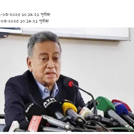
‘স্কুটি নাকি গোল্ড?’ ক্যাম্পেইনের 
৩-২০২৫ ১০:১৯:২১ পূর্বাহ্ন
১৫২২ পুলিশ সদস্যকে চাকরিতে পুন
৩-২০২৫ ১০:১৯:২১ পূর্বাহ্ন
সার্ককে আরও গতিশীল করতে চায় ব
প্রধানমন্ত্রীর সঙ্গে নবনিযুক্ত নৌবাহি
জামায়াত ফেরেশতাদের দল নয়, ভু