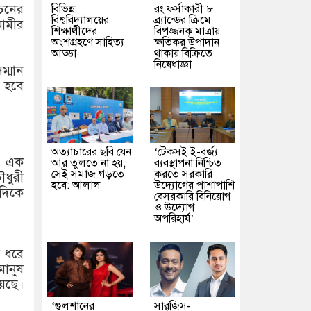
াচনের
বিভিন্ন
রং ফর্সাকারী ৮
বিশ্ববিদ্যালয়ের
ব্র্যান্ডের ক্রিমে
 আমীর
শিক্ষার্থীদের
বিপজ্জনক মাত্রায়
অংশগ্রহণে সাহিত্য
ক্ষতিকর উপাদান
আড্ডা
থাকায় বিক্রিতে
নিষেধাজ্ঞা
ম্মান
ত হবে
অত্যাচারের ছবি যেন
‘টেকসই ই-বর্জ্য
নে এক
আর তুলতে না হয়,
ব্যবস্থাপনা নিশ্চিত
সেই সমাজ গড়তে
করতে সরকারি
ৌধুরী
হবে: আলাল
উদ্যোগের পাশাপাশি
 দিকে
বেসরকারি বিনিয়োগ
ও উদ্যোগ
অপরিহার্য’
র ধরে
মানুষ
য়েছে।
‘গুলশানের
সারজিস-