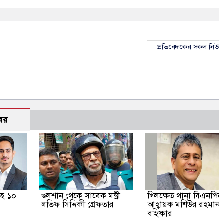
প্রতিবেদকের সকল নি
বর
হ ১০
গুলশান থেকে সাবেক মন্ত্রী
খিলক্ষেত থানা বিএনপির
লতিফ সিদ্দিকী গ্রেফতার
আহ্বায়ক মশিউর রহমা
বহিষ্কার