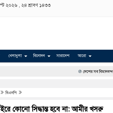
াস্ট ২০২৬ ,
২৪ শ্রাবণ ১৪৩৩
খেলাধুলা
বিনোদন
সারাদেশ
আরো
দেশের সব বিমানবন্দরে নিরাপত্তা জ
বিভিন্ন বিশ্ববিদ্যালয়ের শিক্ষার্থীদে
বিএনপি
অত্যাচারের ছবি যেন আর তুলতে ন
সারজিস-পাটোয়ারীসহ ১০ জনের বির
বাইরে কোনো সিদ্ধান্ত হবে না: আমীর খসরু