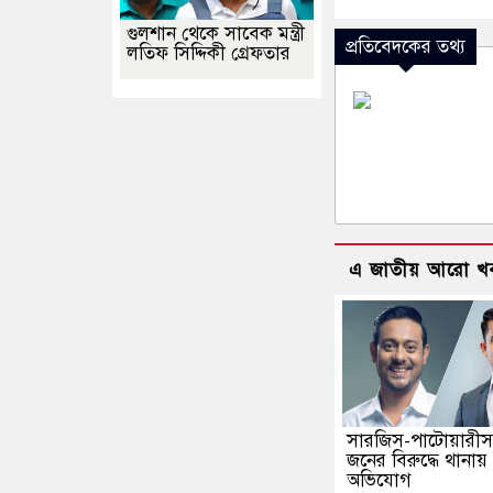
গুলশান থেকে সাবেক মন্ত্রী
প্রতিবেদকের তথ্য
লতিফ সিদ্দিকী গ্রেফতার
এ জাতীয় আরো খ
সারজিস-পাটোয়ারীস
জনের বিরুদ্ধে থানায়
অভিযোগ