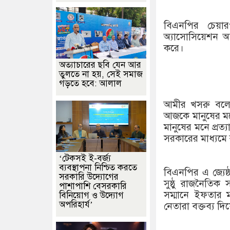
বিএনপির চেয়ারপা
অ্যাসোসিয়েশন 
করে।
অত্যাচারের ছবি যেন আর
তুলতে না হয়, সেই সমাজ
গড়তে হবে: আলাল
আমীর খসরু বলে
আজকে মানুষের ম
মানুষের মনে প্রত্
সরকারের মাধ্যমে র
‘টেকসই ই-বর্জ্য
ব্যবস্থাপনা নিশ্চিত করতে
বিএনপির এ জ্যে
সরকারি উদ্যোগের
সুষ্ঠু রাজনৈতি
পাশাপাশি বেসরকারি
সম্মানে ইফতার 
বিনিয়োগ ও উদ্যোগ
অপরিহার্য’
নেতারা বক্তব্য দ