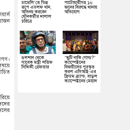
চামেলি’তে ভিন্ন
পাটোয়ারীসহ ১০
রূপে এডলফ খান,
জনের বিরুদ্ধে থানায়
অভিনয় করবেন
অভিযোগ
য়ার্স
যৌনকর্মীর দালাল
য়োজন
চরিত্রে
গুলশান থেকে
‘স্কুটি নাকি গোল্ড?’
নগণ।
সাবেক মন্ত্রী লতিফ
ক্যাম্পেইনের
িষয়ে
সিদ্দিকী গ্রেফতার
বিজয়ীদের পুরস্কৃত
বাচিত
করল এসিআই-এর
ফ্রিডম ব্র্যান্ড, বাড়ল
ক্যাম্পেইনের মেয়াদ
রিয়ে
দদের
দলের