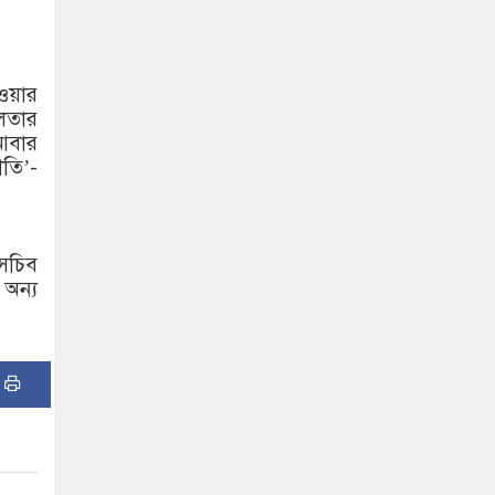
ওয়ার
ীলতার
আবার
তি’-
াসচিব
 অন্য
: