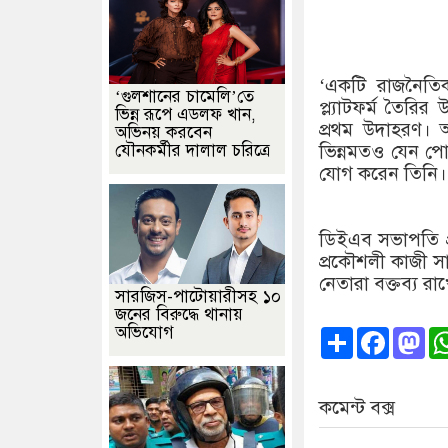
‘একটি রাজনৈতি
‘গুলশানের চামেলি’তে
প্ল্যাটফর্ম তৈর
ভিন্ন রূপে এডলফ খান,
প্রথম উদাহরণ। 
অভিনয় করবেন
যৌনকর্মীর দালাল চরিত্রে
ভিন্নমতও যেন প
যোগ করেন তিনি।
ডিইএব সভাপতি প্
প্রকৌশলী কাজী 
নেতারা বক্তব্য রা
সারজিস-পাটোয়ারীসহ ১০
জনের বিরুদ্ধে থানায়
অভিযোগ
Share
Faceb
Ma
কমেন্ট বক্স