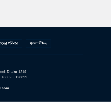
দের পরিবার
সকল নিউজ
________________________________
heel, Dhaka-1219
. +880255128899
d.com