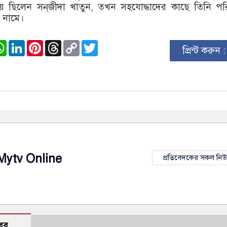
িয় ছিলেন সন্‌জীদা খাতুন, তখন সহযোদ্ধাদের কাছে তিনি প
 নামে।
ook
stodon
WhatsApp
LinkedIn
Pinterest
Threads
Copy
Twitter
প্রিন্ট করুন 
Link
Mytv Online
প্রতিবেদকের সকল নি
বর