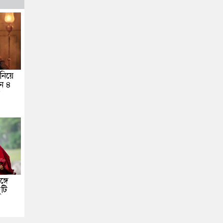
নিয়ে
ন ৪
র
্গে
টি