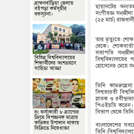
ব্রাক্ষণবাড়িয়া জেলায়
ছায়ানটের অন্যতম
বইপড়া কর্মসূচীর
সংগীতজ্ঞ সন্‌জীদ
শুভসূচনা।
(২৫ মার্চ) রাজধা
তার মৃত্যুতে শোক
থেকে। শোকবার্তা
সভাপতি সন্‌জী
বিভিন্ন বিশ্ববিদ্যালয়ের
বিশ্ববিদ্যালয়ের
শিক্ষার্থীদের অংশগ্রহণে
হোসেনের মেয়ে সন্
সাহিত্য আড্ডা
তিনি কামরুন্নেস
বিশ্বভারতী বিশ্ব
স্নাতক ও রবীন্দ্
পিএইচডি করেন। দী
বিভাগ থেকে তিন
রং ফর্সাকারী ৮ ব্র্যান্ডের
ক্রিমে বিপজ্জনক মাত্রায়
ক্ষতিকর উপাদান থাকায়
বাংলাদেশের সবচে
বিক্রিতে নিষেধাজ্ঞা
তিনি।বিশ্ববিদ্যালয়