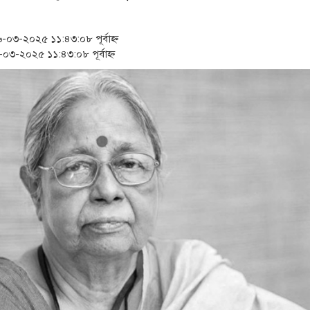
‘স্কুটি নাকি গোল্ড?’ ক্যাম্পেইনের বিজয়ীদের পুরস্কৃত কর
১৫২২ পুলিশ সদস্যকে চাকরিতে পুনর্বহালের দাবিতে মান
৩-২০২৫ ১১:৪৩:০৮ পূর্বাহ্ন
৩-২০২৫ ১১:৪৩:০৮ পূর্বাহ্ন
সার্ককে আরও গতিশীল করতে চায় বাংলাদেশ-মালদ্বীপ
প্রধানমন্ত্রীর সঙ্গে নবনিযুক্ত নৌবাহিনী প্রধানের সৌজন্য সা
জামায়াত ফেরেশতাদের দল নয়, ভুল হতে পারে: শফিকু