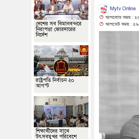
Mytv Online
আপলোড সময় : ২৬-০
দেশের সব বিমানবন্দরে
আপডেট সময় : ২৬-০
নিরাপত্তা জোরদারের
নির্দেশ
রাষ্ট্রপতি নির্বাচন ২০
আগস্ট
শিক্ষার্থীদের সাথে
উৎসবমুখর পরিবেশে