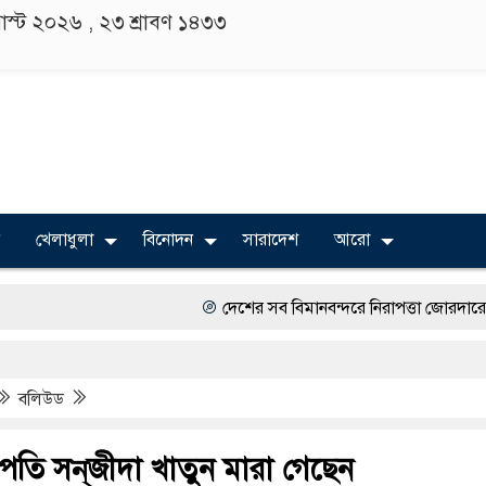
াস্ট ২০২৬ ,
২৩ শ্রাবণ ১৪৩৩
খেলাধুলা
বিনোদন
সারাদেশ
আরো
দেশের সব বিমানবন্দরে নিরাপত্তা জোরদারের নির্দেশ
বিভিন্ন বিশ্ববিদ্যালয়ের শিক্ষার্থীদের অংশগ্রহণে সাহিত্য আ
বলিউড
অত্যাচারের ছবি যেন আর তুলতে না হয়, সেই সমাজ গড
সারজিস-পাটোয়ারীসহ ১০ জনের বিরুদ্ধে থানায় অভিযো
তি সন্‌জীদা খাতুন মারা গেছেন