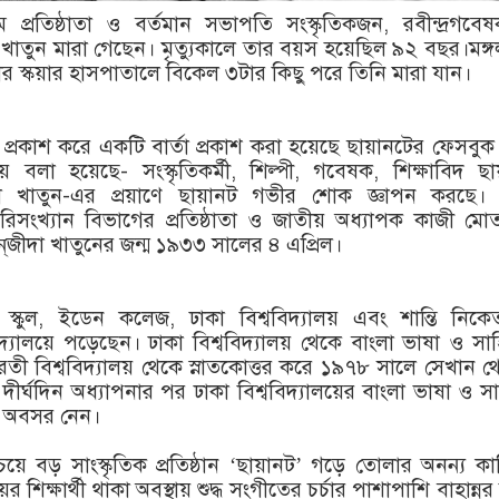
 প্রতিষ্ঠাতা ও বর্তমান সভাপতি সংস্কৃতিকজন, রবীন্দ্রগব
া খাতুন মারা গেছেন। মৃত্যুকালে তার বয়স হয়েছিল ৯২ বছর।মঙ্
নীর স্কয়ার হাসপাতালে বিকেল ৩টার কিছু পরে তিনি মারা যান।
 প্রকাশ করে একটি বার্তা প্রকাশ করা হয়েছে ছায়ানটের ফেসবু
য় বলা হয়েছে- সংস্কৃতিকর্মী, শিল্পী, গবেষক, শিক্ষাবিদ ছ
দা খাতুন-এর প্রয়াণে ছায়ানট গভীর শোক জ্ঞাপন করছে। 
 পরিসংখ্যান বিভাগের প্রতিষ্ঠাতা ও জাতীয় অধ্যাপক কাজী মো
‌জীদা খাতুনের জন্ম ১৯৩৩ সালের ৪ এপ্রিল।
া স্কুল, ইডেন কলেজ, ঢাকা বিশ্ববিদ্যালয় এবং শান্তি নিক
বিদ্যালয়ে পড়েছেন। ঢাকা বিশ্ববিদ্যালয় থেকে বাংলা ভাষা ও সাহ
রভারতী বিশ্ববিদ্যালয় থেকে স্নাতকোত্তর করে ১৯৭৮ সালে সেখান 
র্ঘদিন অধ্যাপনার পর ঢাকা বিশ্ববিদ্যালয়ের বাংলা ভাষা ও সা
ি অবসর নেন।
য়ে বড় সাংস্কৃতিক প্রতিষ্ঠান ‘ছায়ানট’ গড়ে তোলার অনন্য ক
ের শিক্ষার্থী থাকা অবস্থায় শুদ্ধ সংগীতের চর্চার পাশাপাশি বাহান্নর