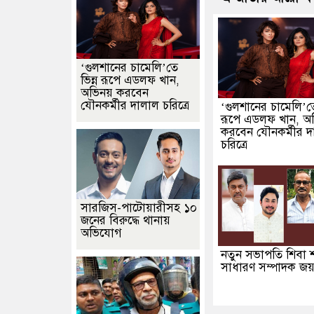
‘গুলশানের চামেলি’তে
ভিন্ন রূপে এডলফ খান,
অভিনয় করবেন
যৌনকর্মীর দালাল চরিত্রে
‘গুলশানের চামেলি’তে
রূপে এডলফ খান, অ
করবেন যৌনকর্মীর দ
চরিত্রে
সারজিস-পাটোয়ারীসহ ১০
জনের বিরুদ্ধে থানায়
অভিযোগ
নতুন সভাপতি শিবা শ
সাধারণ সম্পাদক জয়