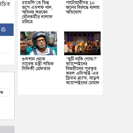
চামেলি’তে ভিন্ন
পাটোয়ারীসহ ১০
রিচিত
রূপে এডলফ খান,
জনের বিরুদ্ধে থানায়
অভিনয় করবেন
অভিযোগ
যৌনকর্মীর দালাল
চরিত্রে
:
গুলশান থেকে
‘স্কুটি নাকি গোল্ড?’
সাবেক মন্ত্রী লতিফ
ক্যাম্পেইনের
সিদ্দিকী গ্রেফতার
বিজয়ীদের পুরস্কৃত
করল এসিআই-এর
ফ্রিডম ব্র্যান্ড, বাড়ল
ক্যাম্পেইনের মেয়াদ
উজ