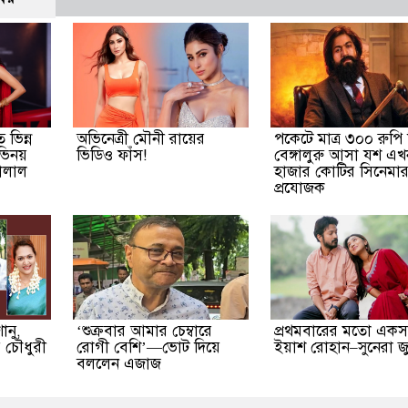
 ভিন্ন
অভিনেত্রী মৌনী রায়ের
পকেটে মাত্র ৩০০ রুপি 
ভিনয়
ভিডিও ফাঁস!
বেঙ্গালুরু আসা যশ এখ
ালাল
হাজার কোটির সিনেমা
প্রযোজক
ানু,
‘শুক্রবার আমার চেম্বারে
প্রথমবারের মতো একসঙ
 চৌধুরী
রোগী বেশি’—ভোট দিয়ে
ইয়াশ রোহান–সুনেরা জু
বললেন এজাজ