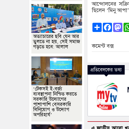
আন্দোলনের সক্র
ছিলেন ‘মিনু আপা’
Share
Faceb
Ma
অত্যাচারের ছবি যেন আর
তুলতে না হয়, সেই সমাজ
কমেন্ট বক্স
গড়তে হবে: আলাল
প্রতিবেদকের তথ্য
‘টেকসই ই-বর্জ্য
ব্যবস্থাপনা নিশ্চিত করতে
সরকারি উদ্যোগের
পাশাপাশি বেসরকারি
বিনিয়োগ ও উদ্যোগ
অপরিহার্য’
এ জাতীয় আরো খ