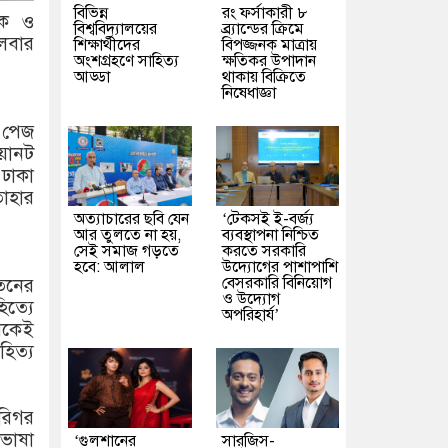
বিভিন্ন
রং ফর্সাকারী ৮
েষক ও
বিশ্ববিদ্যালয়ের
ব্র্যান্ডের ক্রিমে
গলবার
শিক্ষার্থীদের
বিপজ্জনক মাত্রায়
অংশগ্রহণে সাহিত্য
ক্ষতিকর উপাদান
আড্ডা
থাকায় বিক্রিতে
নিষেধাজ্ঞা
ক পেজ
ায়ানট
ঢাকা
তাহার
অত্যাচারের ছবি যেন
‘টেকসই ই-বর্জ্য
আর তুলতে না হয়,
ব্যবস্থাপনা নিশ্চিত
সেই সমাজ গড়তে
করতে সরকারি
হবে: আলাল
উদ্যোগের পাশাপাশি
বেসরকারি বিনিয়োগ
েতনের
ও উদ্যোগ
িত্যে
অপরিহার্য’
থেকেই
হিত্য
ারিগর
 ভাষা
‘গুলশানের
সারজিস-