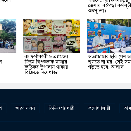
ির্দেশ
পরিবেশে ব্রাক্ষণবাড়িয়া
জেলায় বইপড়া কর্মসূচ
শুভসূচনা।
র
রং ফর্সাকারী ৮ ব্র্যান্ডের
অত্যাচারের ছবি যেন 
ে
ক্রিমে বিপজ্জনক মাত্রায়
তুলতে না হয়, সেই স
ক্ষতিকর উপাদান থাকায়
গড়তে হবে: আলাল
বিক্রিতে নিষেধাজ্ঞা
প
আরএসএস
ভিডিও গ্যালারী
ফটোগ্যালারী
আমা