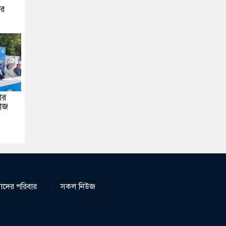
ীর
আর
মাজ
দের পরিবার
সকল নিউজ