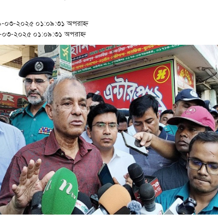
‘স্কুটি নাকি গোল্ড?’ ক্যাম্পেইনের 
-০৩-২০২৫ ০১:০৯:৩১ অপরাহ্ন
১৫২২ পুলিশ সদস্যকে চাকরিতে পুন
০৩-২০২৫ ০১:০৯:৩১ অপরাহ্ন
সার্ককে আরও গতিশীল করতে চায় 
প্রধানমন্ত্রীর সঙ্গে নবনিযুক্ত নৌবাহ
জামায়াত ফেরেশতাদের দল নয়, ভু