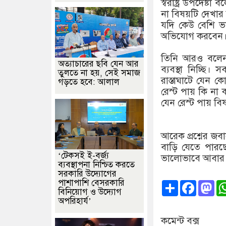
স্বরাষ্ট্র উপদেষ
না বিষয়টি দেখার 
যদি কেউ বেশি ভ
অভিযোগ করবেন। এ
তিনি আরও বলেন,
অত্যাচারের ছবি যেন আর
ব্যবস্থা নিচ্ছি
তুলতে না হয়, সেই সমাজ
রাস্তাঘাটে যেন 
গড়তে হবে: আলাল
রেস্ট পায় কি না
যেন রেস্ট পায় ব
আরেক প্রশ্নের জব
বাড়ি যেতে পারছ
‘টেকসই ই-বর্জ্য
ভালোভাবে আবার 
ব্যবস্থাপনা নিশ্চিত করতে
সরকারি উদ্যোগের
পাশাপাশি বেসরকারি
Share
Faceb
Ma
বিনিয়োগ ও উদ্যোগ
অপরিহার্য’
কমেন্ট বক্স