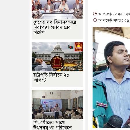
আপলোড সময় : ২৯
আপডেট সময় : ২৯-
দেশের সব বিমানবন্দরে
নিরাপত্তা জোরদারের
নির্দেশ
রাষ্ট্রপতি নির্বাচন ২০
আগস্ট
শিক্ষার্থীদের সাথে
উৎসবমুখর পরিবেশে