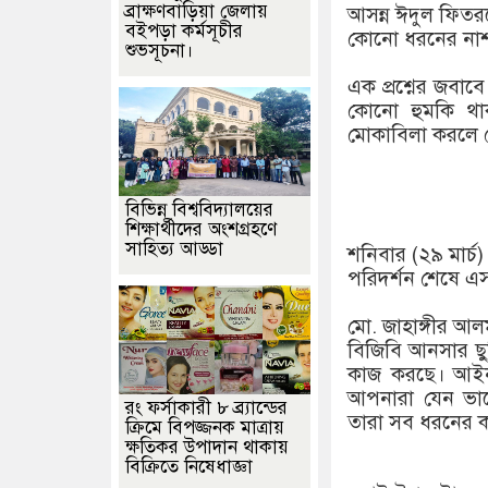
ব্রাক্ষণবাড়িয়া জেলায়
আসন্ন ঈদুল ফিতরক
বইপড়া কর্মসূচীর
কোনো ধরনের নাশকত
শুভসূচনা।
এক প্রশ্নের জবাব
কোনো হুমকি থাক
মোকাবিলা করলে 
বিভিন্ন বিশ্ববিদ্যালয়ের
শিক্ষার্থীদের অংশগ্রহণে
সাহিত্য আড্ডা
শনিবার (২৯ মার্চ
পরিদর্শন শেষে এ
মো. জাহাঙ্গীর আল
বিজিবি আনসার ছুটি 
কাজ করছে। আইনশ
আপনারা যেন ভাল
রং ফর্সাকারী ৮ ব্র্যান্ডের
তারা সব ধরনের ক
ক্রিমে বিপজ্জনক মাত্রায়
ক্ষতিকর উপাদান থাকায়
বিক্রিতে নিষেধাজ্ঞা