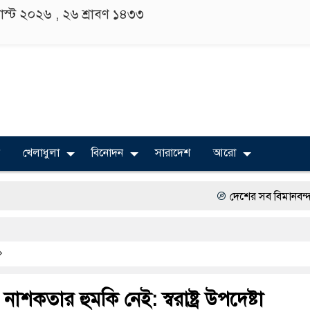
াস্ট ২০২৬ ,
২৬ শ্রাবণ ১৪৩৩
খেলাধুলা
বিনোদন
সারাদেশ
আরো
দেশের সব বিমানবন্দরে নিরাপত্তা জ
বিভিন্ন বিশ্ববিদ্যালয়ের শিক্ষার্থীদ
অত্যাচারের ছবি যেন আর তুলতে ন
সারজিস-পাটোয়ারীসহ ১০ জনের বির
নাশকতার হুমকি নেই: স্বরাষ্ট্র উপদেষ্টা