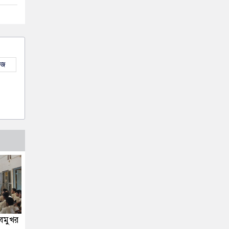
উজ
সবমুখর