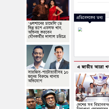
প্রতিবেদকের তথ্য
‘গুলশানের চামেলি’তে
ভিন্ন রূপে এডলফ খান,
অভিনয় করবেন
যৌনকর্মীর দালাল চরিত্রে
এ জাতীয় আরো খ
সারজিস-পাটোয়ারীসহ ১০
জনের বিরুদ্ধে থানায়
অভিযোগ
দেশের সব বিমানবন্