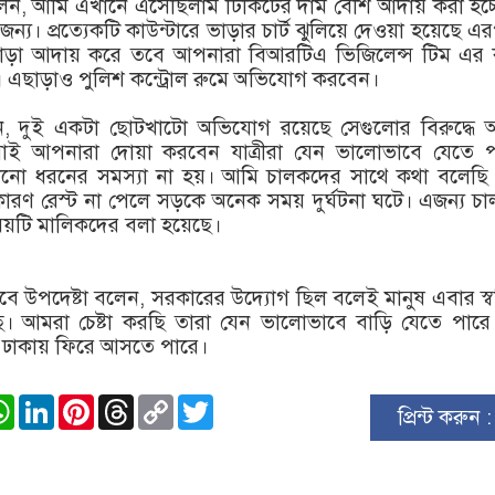
্টা বলেন, আমি এখানে এসেছিলাম টিকিটের দাম বেশি আদায় করা হচ্
জন্য। প্রত্যেকটি কাউন্টারে ভাড়ার চার্ট ঝুলিয়ে দেওয়া হয়েছে 
াড়া আদায় করে তবে আপনারা বিআরটিএ ভিজিলেন্স টিম এর 
ছাড়াও পুলিশ কন্ট্রোল রুমে অভিযোগ করবেন।
 দুই একটা ছোটখাটো অভিযোগ রয়েছে সেগুলোর বিরুদ্ধে 
। সবাই আপনারা দোয়া করবেন যাত্রীরা যেন ভালোভাবে যেতে 
কোনো ধরনের সমস্যা না হয়। আমি চালকদের সাথে কথা বলেছি
 কারণ রেস্ট না পেলে সড়কে অনেক সময় দুর্ঘটনা ঘটে। এজন্য চ
িষয়টি মালিকদের বলা হয়েছে।
াবে উপদেষ্টা বলেন, সরকারের উদ্যোগ ছিল বলেই মানুষ এবার স্বস
ে। আমরা চেষ্টা করছি তারা যেন ভালোভাবে বাড়ি যেতে পার
ঢাকায় ফিরে আসতে পারে।
ook
stodon
WhatsApp
LinkedIn
Pinterest
Threads
Copy
Twitter
প্রিন্ট করুন 
Link