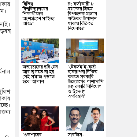
াকায়
বিভিন্ন
রং ফর্সাকারী ৮
বিশ্ববিদ্যালয়ের
ব্র্যান্ডের ক্রিমে
লম।
শিক্ষার্থীদের
বিপজ্জনক মাত্রায়
অংশগ্রহণে সাহিত্য
ক্ষতিকর উপাদান
আড্ডা
থাকায় বিক্রিতে
 নাই।
নিষেধাজ্ঞা
্ত্র
অত্যাচারের ছবি যেন
‘টেকসই ই-বর্জ্য
মিনাল
আর তুলতে না হয়,
ব্যবস্থাপনা নিশ্চিত
সেই সমাজ গড়তে
করতে সরকারি
হবে: আলাল
উদ্যোগের পাশাপাশি
বেসরকারি বিনিয়োগ
পুলিশ
ও উদ্যোগ
অপরিহার্য’
াকায়
্ছে।
জন্য
‘গুলশানের
সারজিস-