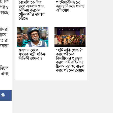
ছে কি
চামেলি’তে ভিন্ন
পাটোয়ারীসহ ১০
রূপে এডলফ খান,
জনের বিরুদ্ধে থানায়
এরপরও
অভিনয় করবেন
অভিযোগ
কাছে
যৌনকর্মীর দালাল
চরিত্রে
আমরা
পারে।
 তারা
ালকরা
গুলশান থেকে
‘স্কুটি নাকি গোল্ড?’
সাবেক মন্ত্রী লতিফ
ক্যাম্পেইনের
সিদ্দিকী গ্রেফতার
বিজয়ীদের পুরস্কৃত
করল এসিআই-এর
ফ্রিডম ব্র্যান্ড, বাড়ল
্তিতে
ক্যাম্পেইনের মেয়াদ
ে এবং
: