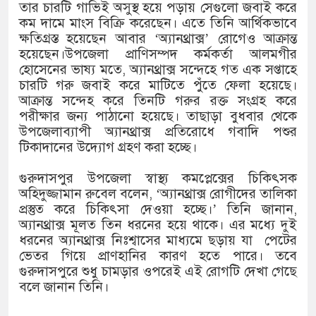
তার চারটি গাভিই অসুস্থ হয়ে পড়ায় সেগুলো জবাই করে
কম দামে মাংস বিক্রি করেছেন। এতে তিনি আর্থিকভাবে
ক্ষতিগ্রস্ত হয়েছেন আবার ‘অ্যানথ্রাক্স’ রোগেও আক্রান্ত
হয়েছেন।উপজেলা প্রাণিসম্পদ কর্মকর্তা আলমগীর
হোসেনের ভাষ্য মতে, অ্যানথ্রাক্স সন্দেহে গত এক সপ্তাহে
চারটি গরু জবাই করে মাটিতে পুঁতে ফেলা হয়েছে।
আক্রান্ত সন্দেহ করে তিনটি গরুর রক্ত সংগ্রহ করে
পরীক্ষার জন্য পাঠানো হয়েছে। তাছাড়া বুধবার থেকে
উপজেলাব্যাপী অ্যানথ্রাক্স প্রতিরোধে গবাদি পশুর
টিকাদানের উদ্যোগ গ্রহণ করা হচ্ছে।
গুরুদাসপুর উপজেলা স্বাস্থ্য কমপ্লেক্সের চিকিৎসক
অহিদুজ্জামান রুবেল বলেন, ‘অ্যানথ্রাক্স রোগীদের তালিকা
প্রস্তুত করে চিকিৎসা দেওয়া হচ্ছে।’ তিনি জানান,
অ্যানথ্রাক্স মূলত তিন ধরনের হয়ে থাকে। এর মধ্যে দুই
ধরনের অ্যানথ্রাক্স নিঃশ্বাসের মাধ্যমে ছড়ায় যা পেটের
ভেতর গিয়ে প্রাণহানির কারণ হতে পারে। তবে
গুরুদাসপুরে শুধু চামড়ার ওপরেই এই রোগটি দেখা গেছে
বলে জানান তিনি।