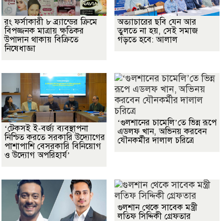
রং ফর্সাকারী ৮ ব্র্যান্ডের ক্রিমে
অত্যাচারের ছবি যেন আর
বিপজ্জনক মাত্রায় ক্ষতিকর
তুলতে না হয়, সেই সমাজ
উপাদান থাকায় বিক্রিতে
গড়তে হবে: আলাল
নিষেধাজ্ঞা
‘গুলশানের চামেলি’তে ভিন্ন রূপে
‘টেকসই ই-বর্জ্য ব্যবস্থাপনা
এডলফ খান, অভিনয় করবেন
নিশ্চিত করতে সরকারি উদ্যোগের
যৌনকর্মীর দালাল চরিত্রে
পাশাপাশি বেসরকারি বিনিয়োগ
ও উদ্যোগ অপরিহার্য’
গুলশান থেকে সাবেক মন্ত্রী
লতিফ সিদ্দিকী গ্রেফতার