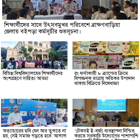
শিক্ষার্থীদের সাথে উৎসবমুখর পরিবেশে ব্রাক্ষণবাড়িয়া
জেলায় বইপড়া কর্মসূচীর শুভসূচনা।
বিভিন্ন বিশ্ববিদ্যালয়ের শিক্ষার্থীদের
রং ফর্সাকারী ৮ ব্র্যান্ডের ক্রিমে
অংশগ্রহণে সাহিত্য আড্ডা
বিপজ্জনক মাত্রায় ক্ষতিকর উপাদান
থাকায় বিক্রিতে নিষেধাজ্ঞা
অত্যাচারের ছবি যেন আর তুলতে না
‘টেকসই ই-বর্জ্য ব্যবস্থাপনা নিশ্চিত
হয়, সেই সমাজ গড়তে হবে: আলাল
করতে সরকারি উদ্যোগের পাশাপাশি