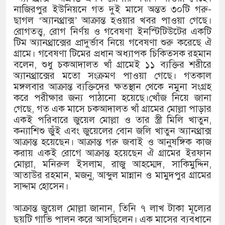
দেশের ৬ অঞ্চলে ঝড়ের আভাস
নাজিরপুর ইউনিয়নে গত দুই মাসে অন্তত ৩০টি গরু-
ছাগল ‘অ্যানথ্রাক্স’ আক্রান্ত হওয়ার খবর পাওয়া গেছে।
সার্ককে আরও গতিশীল করতে চায় ব
রোগতত্ত্ব, রোগ নির্ণয় ও গবেষণা ইনস্টিটিউটের একটি
টিম অ্যানথ্রাক্সের প্রাদুর্ভাব নিয়ে গবেষণা শুরু করেছে ঐ
প্রেমের সম্পর্ক ছিন্ন না করায় মা-
গ্রামে। গবেষণা টিমের প্রধান অধ্যাপক চিকিত্সক রহমান
বলেন, শুধু চকআদালত খাঁ গ্রামেই ১১ ব্যক্তির শরীরে
প্রধানমন্ত্রীর সঙ্গে নবনিযুক্ত নৌবাহিন
অ্যানথ্রাক্সের মতো সংক্রমণ পাওয়া গেছে। গতকাল
মঙ্গলবার আক্রান্ত ব্যক্তিদের ক্ষতস্থান থেকে নমুনা সংগ্রহ
হামের উপসর্গে আরও ৬ প্রাণহানি, স
করে পরীক্ষার জন্য পাঠানো হয়েছে।খোঁজ নিয়ে জানা
গেছে, গত এক মাসে চকআদালত খাঁ গ্রামের মোল্লা পাড়ার
অবশেষে পদত্যাগ করলেন ভারতের শিক্
একই পরিবারে জুয়েল মোল্লা ও তার স্ত্রী মিলি খাতুন,
কন্যাশিশু জুঁই এবং জুয়েলের বোন জলি খাতুন অ্যানথ্রাক্স
জামায়াত ফেরেশতাদের দল নয়, ভুল
আক্রান্ত হয়েছেন। আক্রান্ত গরু জবাই ও আনুষঙ্গিক কাজ
করায় একই রোগে আক্রান্ত হয়েছেন ঐ গ্রামের ইরফান
মতিঝিলে মেট্রোরেলের নিচে বিস্ফোর
মোল্লা, মনিরুল ইসলাম, রাজু আহম্মেদ, সাকিমুদ্দিন,
আতাউর রহমান, মজনু, আব্দুল মান্নান ও মামুদপুর গ্রামের
‘রাষ্ট্রপতি হিসেবে মির্জা ফখরুল সের
সাদ্দাম হোসেন।
আক্রান্ত জুয়েল মোল্লা জানান, তিনি ৭ লাখ টাকা মূল্যের
ছয়টি গাভি পালন করে আসছিলেন। এক মাসের ব্যবধানে