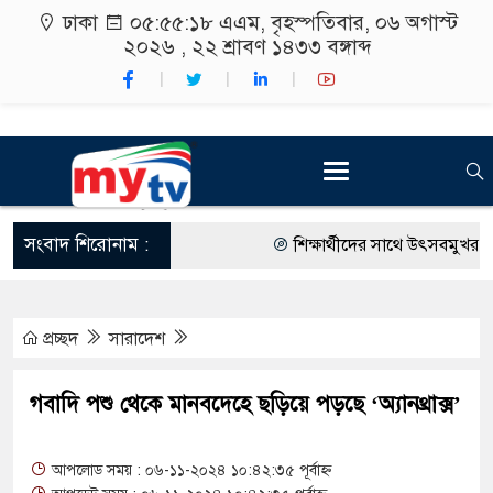
ঢাকা
০৫:৫৫:১৯ এএম
, বৃহস্পতিবার, ০৬ অগাস্ট
২০২৬ ,
২২ শ্রাবণ ১৪৩৩
বঙ্গাব্দ
সংবাদ শিরোনাম :
শিক্ষার্থীদের সাথে উৎসবমুখর পরিবে
কর্মসূচীর শুভসূচনা।
প্রচ্ছদ
সারাদেশ
বিভিন্ন বিশ্ববিদ্যালয়ের শিক্ষার্থীদের
রং ফর্সাকারী ৮ ব্র্যান্ডের ক্রিমে বি
গবাদি পশু থেকে মানবদেহে ছড়িয়ে পড়ছে ‘অ্যানথ্রাক্স’
থাকায় বিক্রিতে নিষেধাজ্ঞা
আপলোড সময় : ০৬-১১-২০২৪ ১০:৪২:৩৫ পূর্বাহ্ন
অত্যাচারের ছবি যেন আর তুলতে না 