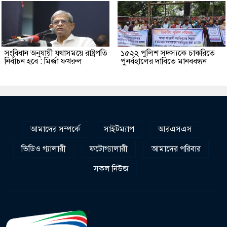
সংবিধান অনুযায়ী যথাসময়ে রাষ্ট্রপতি
১৫২২ পুলিশ সদস্যকে চাকরিতে
নির্বাচন হবে : মির্জা ফখরুল
পুনর্বহালের দাবিতে মানববন্ধন
আমাদের সম্পর্কে
সাইটম্যাপ
আরএসএস
ভিডিও গ্যালারী
ফটোগ্যালারী
আমাদের পরিবার
সকল নিউজ