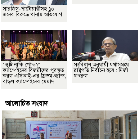
সারজিস-পাটোয়ারীসহ ১০
জনের বিরুদ্ধে থানায় অভিযোগ
‘স্কুটি নাকি গোল্ড?’
সংবিধান অনুযায়ী যথাসময়ে
ক্যাম্পেইনের বিজয়ীদের পুরস্কৃত
রাষ্ট্রপতি নির্বাচন হবে : মির্জা
করল এসিআই-এর ফ্রিডম ব্র্যান্ড,
ফখরুল
বাড়ল ক্যাম্পেইনের মেয়াদ
আলোচিত সংবাদ