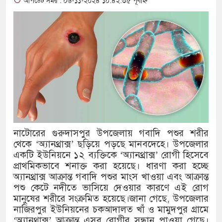
আপডেট সময় : ০৬-১১-২০২৪ ১০:৪২:৩৫ পূর্বাহ্ন
আলাল
‘গুলশানের চামেলি’তে ভিন্ন রূপে
যৌনকর্মীর দালাল চরিত্রে
সারজিস-পাটোয়ারীসহ ১০ জনের বিরু
গুলশান থেকে সাবেক মন্ত্রী লতিফ সিদ
‘স্কুটি নাকি গোল্ড?’ ক্যাম্পেইনের 
নাটোরের গুরুদাসপুর উপজেলায় গবাদি পশুর শরীর
এর ফ্রিডম ব্র্যান্ড, বাড়ল ক্যাম্পেইনের ম
থেকে ‘অ্যানথ্রাক্স’ ছড়িয়ে পড়ছে মানবদেহে। উপজেলার
একটি ইউনিয়নে ১২ ব্যক্তিকে ‘অ্যানথ্রাক্স’ রোগী হিসেবে
সংবিধান অনুযায়ী যথাসময়ে রাষ্ট্রপতি 
প্রাথমিকভাবে শনাক্ত করা হয়েছে। ধারণা করা হচ্ছে
অ্যানথ্রাক্স আক্রান্ত গবাদি পশুর মাংস খাওয়া এবং আক্রান্ত
১৫২২ পুলিশ সদস্যকে চাকরিতে পুনর
পশু কেটে নদীতে ভাসিয়ে দেওয়ার কারণে এই রোগ
মানুষের শরীরে সংক্রমিত হয়েছে।জানা গেছে, উপজেলার
খিলক্ষেত থানা বিএনপির যুগ্ম আহ্বা
নাজিরপুর ইউনিয়নের চকআদালত খাঁ ও মামুদপুর গ্রামে
‘অ্যানথ্রাক্স’ আক্রান্ত এসব রোগীর সন্ধান পাওয়া গেছে।