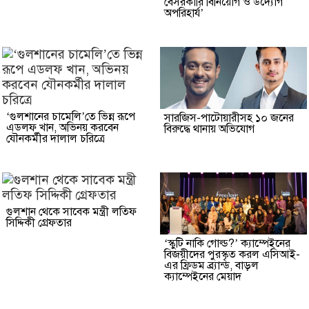
বেসরকারি বিনিয়োগ ও উদ্যোগ
অপরিহার্য’
‘গুলশানের চামেলি’তে ভিন্ন রূপে
সারজিস-পাটোয়ারীসহ ১০ জনের
এডলফ খান, অভিনয় করবেন
বিরুদ্ধে থানায় অভিযোগ
যৌনকর্মীর দালাল চরিত্রে
গুলশান থেকে সাবেক মন্ত্রী লতিফ
সিদ্দিকী গ্রেফতার
‘স্কুটি নাকি গোল্ড?’ ক্যাম্পেইনের
বিজয়ীদের পুরস্কৃত করল এসিআই-
এর ফ্রিডম ব্র্যান্ড, বাড়ল
ক্যাম্পেইনের মেয়াদ