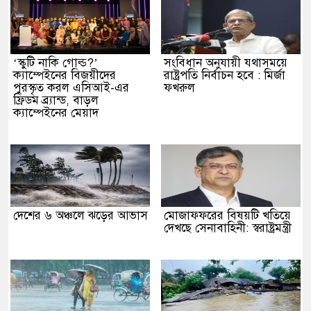
‘স্কুটি নাকি গোল্ড?’
সংবিধান অনুযায়ী যথাসময়ে
ক্যাম্পেইনের বিজয়ীদের
রাষ্ট্রপতি নির্বাচন হবে : মির্জা
পুরস্কৃত করল এসিআই-এর
ফখরুল
ফ্রিডম ব্র্যান্ড, বাড়ল
ক্যাম্পেইনের মেয়াদ
দেশের ৬ অঞ্চলে ঝড়ের আভাস
মোজাফফরের বিষয়টি খতিয়ে
দেখছে সেনাবাহিনী: স্বরাষ্ট্রমন্ত্রী