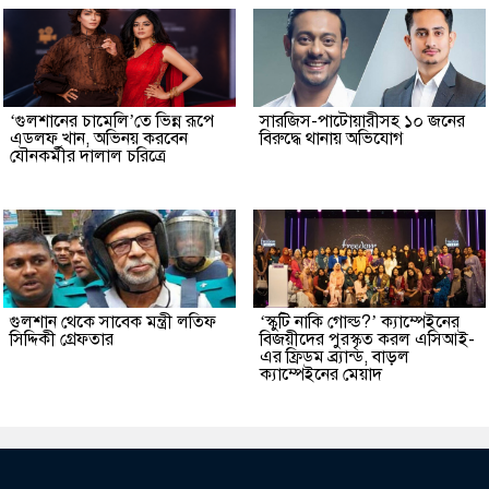
‘গুলশানের চামেলি’তে ভিন্ন রূপে
সারজিস-পাটোয়ারীসহ ১০ জনের
এডলফ খান, অভিনয় করবেন
বিরুদ্ধে থানায় অভিযোগ
যৌনকর্মীর দালাল চরিত্রে
গুলশান থেকে সাবেক মন্ত্রী লতিফ
‘স্কুটি নাকি গোল্ড?’ ক্যাম্পেইনের
সিদ্দিকী গ্রেফতার
বিজয়ীদের পুরস্কৃত করল এসিআই-
এর ফ্রিডম ব্র্যান্ড, বাড়ল
ক্যাম্পেইনের মেয়াদ