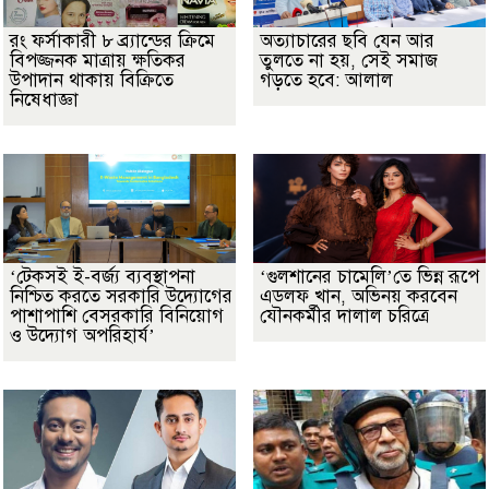
রং ফর্সাকারী ৮ ব্র্যান্ডের ক্রিমে
অত্যাচারের ছবি যেন আর
বিপজ্জনক মাত্রায় ক্ষতিকর
তুলতে না হয়, সেই সমাজ
উপাদান থাকায় বিক্রিতে
গড়তে হবে: আলাল
নিষেধাজ্ঞা
‘টেকসই ই-বর্জ্য ব্যবস্থাপনা
‘গুলশানের চামেলি’তে ভিন্ন রূপে
নিশ্চিত করতে সরকারি উদ্যোগের
এডলফ খান, অভিনয় করবেন
পাশাপাশি বেসরকারি বিনিয়োগ
যৌনকর্মীর দালাল চরিত্রে
ও উদ্যোগ অপরিহার্য’