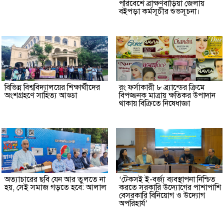
পরিবেশে ব্রাক্ষণবাড়িয়া জেলায়
বইপড়া কর্মসূচীর শুভসূচনা।
বিভিন্ন বিশ্ববিদ্যালয়ের শিক্ষার্থীদের
রং ফর্সাকারী ৮ ব্র্যান্ডের ক্রিমে
অংশগ্রহণে সাহিত্য আড্ডা
বিপজ্জনক মাত্রায় ক্ষতিকর উপাদান
থাকায় বিক্রিতে নিষেধাজ্ঞা
অত্যাচারের ছবি যেন আর তুলতে না
‘টেকসই ই-বর্জ্য ব্যবস্থাপনা নিশ্চিত
হয়, সেই সমাজ গড়তে হবে: আলাল
করতে সরকারি উদ্যোগের পাশাপাশি
বেসরকারি বিনিয়োগ ও উদ্যোগ
অপরিহার্য’