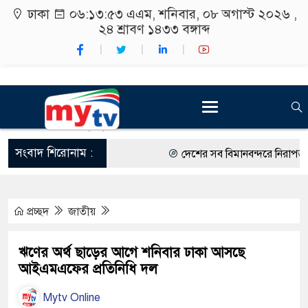
ঢাকা
০৬:১৩:৫৪ এএম
, শনিবার, ০৮ অগাস্ট ২০২৬ ,
২৪ শ্রাবণ ১৪৩৩
বঙ্গাব্দ
সংবাদ শিরোনাম :
দেশের সব বিমানবন্দরে নিরাপত্তা জোর
রাষ্ট্রপতি নির্বাচন ২০ আগস্ট
প্রচ্ছদ
জাতীয়
শিক্ষার্থীদের সাথে উৎসবমুখর পরিবে
কর্মসূচীর শুভসূচনা।
ঋণের অর্থ ছাড়ের আগে শনিবার ঢাকা আসছে
আইএমএফের প্রতিনিধি দল
বিভিন্ন বিশ্ববিদ্যালয়ের শিক্ষার্থীদের
Mytv Online
রং ফর্সাকারী ৮ ব্র্যান্ডের ক্রিমে বিপ