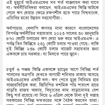
১৫২২ পুলিশ সদস্যকে চাকরিতে পুনর্
এই মুহূর্তে আইএমএফের সব শর্ত বাস্তবায়ন করা যাবে
না। অর্থনীতিবিদরা বলছেন, আইএমএফের কিস্তি আটকে
খিলক্ষেত থানা বিএনপির যুগ্ম আহ্বায়
গেলে ঋণ দেয়ার ক্ষেত্রে রক্ষণশীল হতে পারে বিশ্বব্যাংক,
এডিবির মতো উন্নয়ন সহযোগীরা।
দেশের ৬ অঞ্চলে ঝড়ের আভাস
অর্থপাচার, খেলাপি ঋণসহ নানা কারণে বাংলাদেশের
সার্ককে আরও গতিশীল করতে চায় বা
বিপর্যস্ত অর্থনীতির সহায়তায় ২০২৩ সালের ৩০ জানুয়ারি
৪৭০ কোটি ডলারের ঋণ দেয়া শুরু করে আইএমএফ। এ
প্রেমের সম্পর্ক ছিন্ন না করায় মা-
পর্যন্ত তিন কিস্তিতে ২৩১ কোটি ডলার পাওয়া গেছে। বাকি
দুই কিস্তির ২৩৯ কোটি ডলার বাজেট সহায়তার জন্য
প্রধানমন্ত্রীর সঙ্গে নবনিযুক্ত নৌবাহিন
একসঙ্গে চায় সরকার। যা মিলতে পারে জুনে।
হামের উপসর্গে আরও ৬ প্রাণহানি, স
চতুর্থ ও পঞ্চম কিস্তি একসঙ্গে ছাড়ের আগে বিভিন্ন শর্ত
অবশেষে পদত্যাগ করলেন ভারতের শিক্ষ
পালনের অগ্রগতি দেখতে আগামী শনিবার ঢাকায় আসছে
আইএমএফের একটি দল। ঋণ পেতে মুদ্রা বিনিময় হার
জামায়াত ফেরেশতাদের দল নয়, ভুল 
বাজারভিত্তিক করা, জিডিপির দশমিক পাঁচ শতাংশ হারে
বাড়তি রাজস্ব আদায়, বিদ্যুতের দাম বাড়ানোসহ বেশ
কিছু শর্ত রয়েছে।যা নিয়ে ৬ এপ্রিল থেকে টানা দুই সপ্তাহ
সরকারের বিভিন্ন দফতরের সঙ্গে বৈঠক করবেন তারা।