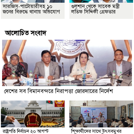
সারজিস-পাটোয়ারীসহ ১০
গুলশান থেকে সাবেক মন্ত্রী
জনের বিরুদ্ধে থানায় অভিযোগ
লতিফ সিদ্দিকী গ্রেফতার
আলোচিত সংবাদ
দেশের সব বিমানবন্দরে নিরাপত্তা জোরদারের নির্দেশ
রাষ্ট্রপতি নির্বাচন ২০ আগস্ট
শিক্ষার্থীদের সাথে উৎসবমুখর