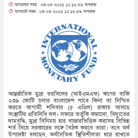
আপলোড সময় : ০৩-০৪-২০২৫ ১২:১৬:৪৯ অপরাহ্ন
থাকায় বিক্রিতে নিষেধাজ্ঞা
আপডেট সময় : ০৩-০৪-২০২৫ ১২:১৬:৪৯ অপরাহ্ন
অত্যাচারের ছবি যেন আর তুলতে না 
আলাল
‘গুলশানের চামেলি’তে ভিন্ন রূপে 
যৌনকর্মীর দালাল চরিত্রে
সারজিস-পাটোয়ারীসহ ১০ জনের বিরু
গুলশান থেকে সাবেক মন্ত্রী লতিফ সিদ্
আন্তর্জাতিক মুদ্রা তহবিলের (আইএমএফ) ঋণের বাকি
২৩৯ কোটি ডলার বাংলাদেশ পাবে কিনা তা নিশ্চিত
‘স্কুটি নাকি গোল্ড?’ ক্যাম্পেইনের 
করতে আগামী শনিবার (৫ এপ্রিল) ঢাকায় আসছে
এর ফ্রিডম ব্র্যান্ড, বাড়ল ক্যাম্পেইনের ম
সংস্থাটির প্রতিনিধি দল। সফরে ভর্তুকি কমানো, বিদ্যুতের
দামবৃদ্ধি, মুদ্রা বিনিময় হার বাজারভিত্তিক করাসহ বিভিন্ন
সংবিধান অনুযায়ী যথাসময়ে রাষ্ট্রপতি ন
শর্ত নিয়ে সরকারের সঙ্গে বৈঠক করবে তারা। তবে অর্থ
উপদেষ্টা বলছেন, অর্থনৈতিক স্থিতিশীলতা ধরে রাখতে