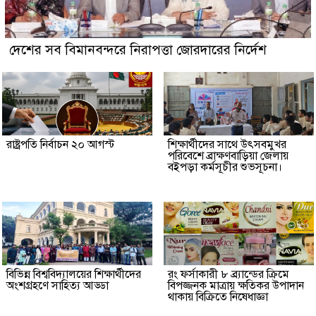
দেশের সব বিমানবন্দরে নিরাপত্তা জোরদারের নির্দেশ
রাষ্ট্রপতি নির্বাচন ২০ আগস্ট
শিক্ষার্থীদের সাথে উৎসবমুখর
পরিবেশে ব্রাক্ষণবাড়িয়া জেলায়
বইপড়া কর্মসূচীর শুভসূচনা।
বিভিন্ন বিশ্ববিদ্যালয়ের শিক্ষার্থীদের
রং ফর্সাকারী ৮ ব্র্যান্ডের ক্রিমে
অংশগ্রহণে সাহিত্য আড্ডা
বিপজ্জনক মাত্রায় ক্ষতিকর উপাদান
থাকায় বিক্রিতে নিষেধাজ্ঞা