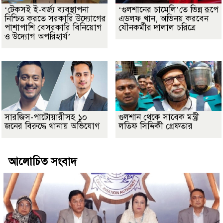
‘টেকসই ই-বর্জ্য ব্যবস্থাপনা
‘গুলশানের চামেলি’তে ভিন্ন রূপে
নিশ্চিত করতে সরকারি উদ্যোগের
এডলফ খান, অভিনয় করবেন
পাশাপাশি বেসরকারি বিনিয়োগ
যৌনকর্মীর দালাল চরিত্রে
ও উদ্যোগ অপরিহার্য’
সারজিস-পাটোয়ারীসহ ১০
গুলশান থেকে সাবেক মন্ত্রী
জনের বিরুদ্ধে থানায় অভিযোগ
লতিফ সিদ্দিকী গ্রেফতার
আলোচিত সংবাদ