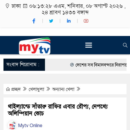
ঢাকা
০৬:১৩:২৯ এএম
, শনিবার, ০৮ অগাস্ট ২০২৬ ,
২৪ শ্রাবণ ১৪৩৩
বঙ্গাব্দ
সংবাদ শিরোনাম :
দেশের সব বিমানবন্দরে নিরাপত্তা জোরদ
রাষ্ট্রপতি নির্বাচন ২০ আগস্ট
প্রচ্ছদ
খেলাধুলা
অন্যান্য খেলা
শিক্ষার্থীদের সাথে উৎসবমুখর পরিবেশ
কর্মসূচীর শুভসূচনা।
থাইল্যান্ডে সাঁতারু রাফির এবার রৌপ্য, নেপথ্যে
অলিম্পিয়ান কোচ
বিভিন্ন বিশ্ববিদ্যালয়ের শিক্ষার্থীদের 
Mytv Online
রং ফর্সাকারী ৮ ব্র্যান্ডের ক্রিমে বিপজ