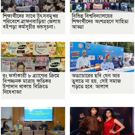
শিক্ষার্থীদের সাথে উৎসবমুখর
বিভিন্ন বিশ্ববিদ্যালয়ের
পরিবেশে ব্রাক্ষণবাড়িয়া জেলায়
শিক্ষার্থীদের অংশগ্রহণে সাহিত্য
বইপড়া কর্মসূচীর শুভসূচনা।
আড্ডা
রং ফর্সাকারী ৮ ব্র্যান্ডের ক্রিমে
অত্যাচারের ছবি যেন আর
বিপজ্জনক মাত্রায় ক্ষতিকর
তুলতে না হয়, সেই সমাজ
উপাদান থাকায় বিক্রিতে
গড়তে হবে: আলাল
নিষেধাজ্ঞা