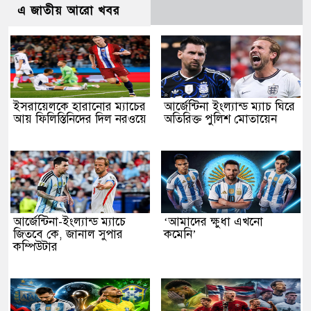
এ জাতীয় আরো খবর
ইসরায়েলকে হারানোর ম্যাচের
আর্জেন্টিনা ইংল্যান্ড ম্যাচ ঘিরে
আয় ফিলিস্তিনিদের দিল নরওয়ে
অতিরিক্ত পুলিশ মোতায়েন
আর্জেন্টিনা-ইংল্যান্ড ম্যাচে
‘আমাদের ক্ষুধা এখনো
জিতবে কে, জানাল সুপার
কমেনি’
কম্পিউটার