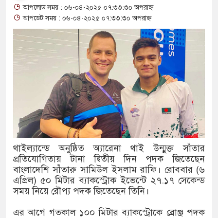
আপলোড সময় : ০৬-০৪-২০২৫ ০৭:৩৩:৩০ অপরাহ্ন
থাকায় বিক্রিতে নিষেধাজ্ঞা
আপডেট সময় : ০৬-০৪-২০২৫ ০৭:৩৩:৩০ অপরাহ্ন
অত্যাচারের ছবি যেন আর তুলতে না হ
আলাল
‘গুলশানের চামেলি’তে ভিন্ন রূপে 
যৌনকর্মীর দালাল চরিত্রে
সারজিস-পাটোয়ারীসহ ১০ জনের বিরুদ
গুলশান থেকে সাবেক মন্ত্রী লতিফ সিদ্দ
থাইল্যান্ডে অনুষ্ঠিত অ্যারেনা থাই উন্মুক্ত সাঁতার
প্রতিযোগিতায় টানা দ্বিতীয় দিন পদক জিতেছেন
‘স্কুটি নাকি গোল্ড?’ ক্যাম্পেইনের ব
বাংলাদেশি সাঁতারু সামিউল ইসলাম রাফি। রোববার (৬
এর ফ্রিডম ব্র্যান্ড, বাড়ল ক্যাম্পেইনের মে
এপ্রিল) ৫০ মিটার ব্যাকস্ট্রোক ইভেন্টে ২৭.১৭ সেকেন্ড
সময় নিয়ে রৌপ্য পদক জিতেছেন তিনি।
সংবিধান অনুযায়ী যথাসময়ে রাষ্ট্রপতি নি
এর আগে গতকাল ১০০ মিটার ব্যাকস্ট্রোকে ব্রোঞ্জ পদক