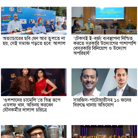
অত্যাচারের ছবি যেন আর তুলতে না
‘টেকসই ই-বর্জ্য ব্যবস্থাপনা নিশ্চিত
হয়, সেই সমাজ গড়তে হবে: আলাল
করতে সরকারি উদ্যোগের পাশাপাশি
বেসরকারি বিনিয়োগ ও উদ্যোগ
অপরিহার্য’
‘গুলশানের চামেলি’তে ভিন্ন রূপে
সারজিস-পাটোয়ারীসহ ১০ জনের
এডলফ খান, অভিনয় করবেন
বিরুদ্ধে থানায় অভিযোগ
যৌনকর্মীর দালাল চরিত্রে