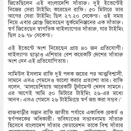
১৫২২ পুলিশ সদস্যকে চাকরিতে পুনর্ব
জিতেছিলেন এই বাংলাদেশি সাঁতারু। দুই ইভেন্টেই
নিজের সেরা টাইমিং করেছেন রাফি। ৫০ মিটারে তার
খিলক্ষেত থানা বিএনপির যুগ্ম আহ্বায়ক
আগের সেরা টাইমিং ছিল ২৭.২০ সেকেন্ড। ওই সময়
নিয়ে এবার ব্রোঞ্জ জিতেছেন তুর্কমেনিস্তানের এক সাঁতারু।
দেশের ৬ অঞ্চলে ঝড়ের আভাস
স্বর্ণ জিতেছেন স্বাগতিক থাইল্যান্ডের সাঁতারু, যার টাইমিং
ছিল ২৬.৭৮ সেকেন্ড।
সার্ককে আরও গতিশীল করতে চায় বাং
এই ইভেন্টে অংশ নিয়েছেন প্রায় ৪০ জন প্রতিযোগী।
প্রেমের সম্পর্ক ছিন্ন না করায় মা-ভ
থাইল্যান্ড ছাড়াও এশিয়ার বেশ কয়েকটি দেশের সাঁতারু
অংশ নেন এই প্রতিযোগিতায়।
প্রধানমন্ত্রীর সঙ্গে নবনিযুক্ত নৌবাহিনী
সামিউল ইসলাম রাফি দুই পদক জয়ের পর আত্মবিশ্বাসী,
হামের উপসর্গে আরও ৬ প্রাণহানি, সব
সামনে এসএ গেমসেও ভালো করার প্রত্যাশা তার। রাফি
বলেন, ‘মালয়েশিয়ায় আরেকটি টুর্নামেন্ট খেলব সামনে।
অবশেষে পদত্যাগ করলেন ভারতের শিক্ষা
এর আগেই আমি ৫০ মিটারে টাইমিং ২৬-এর মধ্যে
আনব। এসএ গেমসে ২৬ টাইমিংয়ে স্বর্ণ জয় করা সম্ভব।’
জামায়াত ফেরেশতাদের দল নয়, ভুল হ
রাজবাড়ীর সন্তান রাফি জাতীয় পর্যায়ে একাধিক রেকর্ড ও
স্বর্ণপদকের অধিকারী। ভবিষ্যতের সম্ভাবনাময় সাঁতারু
হিসেবে বাংলাদেশ সাঁতার ফেডারেশন তাকে বিশ্ব সাঁতার