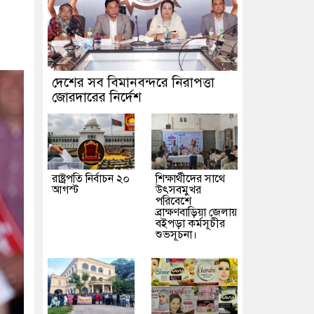
ইনের বিজয়ীদের পুরস্কৃত করল এসিআই-এর ফ্রিডম ব্র্যান্ড, বাড়ল ক্যাম্পেইনের মে
ে পুনর্বহালের দাবিতে মানববন্ধন
খিলক্ষেত থানা বিএনপির যুগ্ম আহ্বায়ক
চায় বাংলাদেশ-মালদ্বীপ
প্রেমের সম্পর্ক ছিন্ন না করায় মা-ভাই মিলে 
দেশের সব বিমানবন্দরে নিরাপত্তা
 নৌবাহিনী প্রধানের সৌজন্য সাক্ষাৎ
জোরদারের নির্দেশ
হামের উপসর্গে আরও ৬ প্রাণহানি, সবাই 
, ভুল হতে পারে: শফিকুর রহমান
রাষ্ট্রপতি নির্বাচন ২০
শিক্ষার্থীদের সাথে
আগস্ট
উৎসবমুখর
পরিবেশে
ব্রাক্ষণবাড়িয়া জেলায়
বইপড়া কর্মসূচীর
শুভসূচনা।