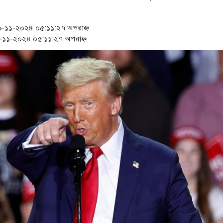
‘স্কুটি নাকি গোল্ড?’ ক্যাম্পে
১৫২২ পুলিশ সদস্যকে চাকরিত
১১-২০২৪ ০৫:১১:২৭ অপরাহ্ন
১১-২০২৪ ০৫:১১:২৭ অপরাহ্ন
সার্ককে আরও গতিশীল করতে 
প্রধানমন্ত্রীর সঙ্গে নবনিযুক্ত
জামায়াত ফেরেশতাদের দল নয়