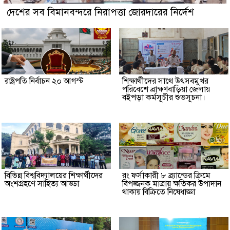
দেশের সব বিমানবন্দরে নিরাপত্তা জোরদারের নির্দেশ
রাষ্ট্রপতি নির্বাচন ২০ আগস্ট
শিক্ষার্থীদের সাথে উৎসবমুখর
পরিবেশে ব্রাক্ষণবাড়িয়া জেলায়
বইপড়া কর্মসূচীর শুভসূচনা।
বিভিন্ন বিশ্ববিদ্যালয়ের শিক্ষার্থীদের
রং ফর্সাকারী ৮ ব্র্যান্ডের ক্রিমে
অংশগ্রহণে সাহিত্য আড্ডা
বিপজ্জনক মাত্রায় ক্ষতিকর উপাদান
থাকায় বিক্রিতে নিষেধাজ্ঞা