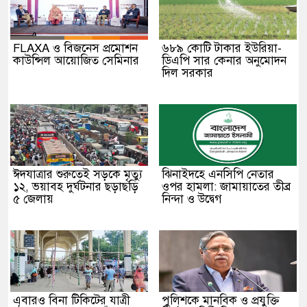
FLAXA ও বিজনেস প্রমোশন
৬৮৯ কোটি টাকার ইউরিয়া-
কাউন্সিল আয়োজিত সেমিনার
ডিএপি সার কেনার অনুমোদন
দিল সরকার
ঈদযাত্রার শুরুতেই সড়কে মৃত্যু
ঝিনাইদহে এনসিপি নেতার
১২, ভয়াবহ দুর্ঘটনার ছড়াছড়ি
ওপর হামলা: জামায়াতের তীব্র
৫ জেলায়
নিন্দা ও উদ্বেগ
এবারও বিনা টিকিটের যাত্রী
পুলিশকে মানবিক ও প্রযুক্তি