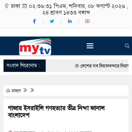
ঢাকা
০২:৩৬:৩২ পিএম
, শনিবার, ০৮ অগাস্ট ২০২৬ ,
২৪ শ্রাবণ ১৪৩৩
বঙ্গাব্দ
সংবাদ শিরোনাম :
দেশের সব বিমানবন্দরে নিরাপত্তা জ
রাষ্ট্রপতি নির্বাচন ২০ আগস্ট
প্রচ্ছদ
শিক্ষার্থীদের সাথে উৎসবমুখর পরিব
কর্মসূচীর শুভসূচনা।
গাজায় ইসরাইলি গণহত্যার তীব্র নিন্দা জানাল
বাংলাদেশ
বিভিন্ন বিশ্ববিদ্যালয়ের শিক্ষার্থীদে
রং ফর্সাকারী ৮ ব্র্যান্ডের ক্রিমে ব