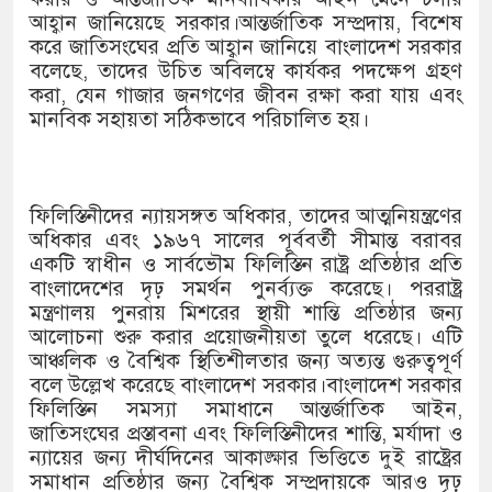
১৫২২ পুলিশ সদস্যকে চাকরিতে পুন
আহ্বান জানিয়েছে সরকার।আন্তর্জাতিক সম্প্রদায়, বিশেষ
করে জাতিসংঘের প্রতি আহ্বান জানিয়ে বাংলাদেশ সরকার
খিলক্ষেত থানা বিএনপির যুগ্ম আহ্ব
বলেছে, তাদের উচিত অবিলম্বে কার্যকর পদক্ষেপ গ্রহণ
করা, যেন গাজার জনগণের জীবন রক্ষা করা যায় এবং
দেশের ৬ অঞ্চলে ঝড়ের আভাস
মানবিক সহায়তা সঠিকভাবে পরিচালিত হয়।
সার্ককে আরও গতিশীল করতে চায় 
প্রেমের সম্পর্ক ছিন্ন না করায় মা
ফিলিস্তিনীদের ন্যায়সঙ্গত অধিকার, তাদের আত্মনিয়ন্ত্রণের
অধিকার এবং ১৯৬৭ সালের পূর্ববর্তী সীমান্ত বরাবর
প্রধানমন্ত্রীর সঙ্গে নবনিযুক্ত নৌবাহ
একটি স্বাধীন ও সার্বভৌম ফিলিস্তিন রাষ্ট্র প্রতিষ্ঠার প্রতি
বাংলাদেশের দৃঢ় সমর্থন পুনর্ব্যক্ত করেছে। পররাষ্ট্র
হামের উপসর্গে আরও ৬ প্রাণহানি, 
মন্ত্রণালয় পুনরায় মিশরের স্থায়ী শান্তি প্রতিষ্ঠার জন্য
আলোচনা শুরু করার প্রয়োজনীয়তা তুলে ধরেছে। এটি
অবশেষে পদত্যাগ করলেন ভারতের শিক
আঞ্চলিক ও বৈশ্বিক স্থিতিশীলতার জন্য অত্যন্ত গুরুত্বপূর্ণ
বলে উল্লেখ করেছে বাংলাদেশ সরকার।বাংলাদেশ সরকার
জামায়াত ফেরেশতাদের দল নয়, ভু
ফিলিস্তিন সমস্যা সমাধানে আন্তর্জাতিক আইন,
জাতিসংঘের প্রস্তাবনা এবং ফিলিস্তিনীদের শান্তি, মর্যাদা ও
ন্যায়ের জন্য দীর্ঘদিনের আকাঙ্ক্ষার ভিত্তিতে দুই রাষ্ট্রের
সমাধান প্রতিষ্ঠার জন্য বৈশ্বিক সম্প্রদায়কে আরও দৃঢ়