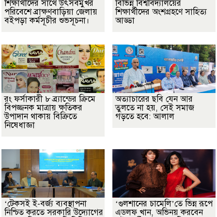
শিক্ষার্থীদের সাথে উৎসবমুখর
বিভিন্ন বিশ্ববিদ্যালয়ের
পরিবেশে ব্রাক্ষণবাড়িয়া জেলায়
শিক্ষার্থীদের অংশগ্রহণে সাহিত্য
বইপড়া কর্মসূচীর শুভসূচনা।
আড্ডা
রং ফর্সাকারী ৮ ব্র্যান্ডের ক্রিমে
অত্যাচারের ছবি যেন আর
বিপজ্জনক মাত্রায় ক্ষতিকর
তুলতে না হয়, সেই সমাজ
উপাদান থাকায় বিক্রিতে
গড়তে হবে: আলাল
নিষেধাজ্ঞা
‘টেকসই ই-বর্জ্য ব্যবস্থাপনা
‘গুলশানের চামেলি’তে ভিন্ন রূপে
নিশ্চিত করতে সরকারি উদ্যোগের
এডলফ খান, অভিনয় করবেন