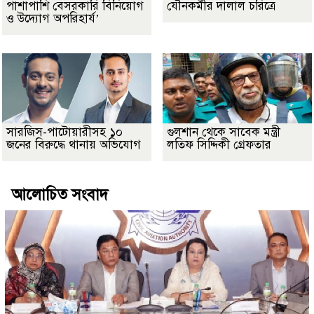
পাশাপাশি বেসরকারি বিনিয়োগ
যৌনকর্মীর দালাল চরিত্রে
ও উদ্যোগ অপরিহার্য’
সারজিস-পাটোয়ারীসহ ১০
গুলশান থেকে সাবেক মন্ত্রী
জনের বিরুদ্ধে থানায় অভিযোগ
লতিফ সিদ্দিকী গ্রেফতার
আলোচিত সংবাদ