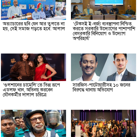
অত্যাচারের ছবি যেন আর তুলতে না
‘টেকসই ই-বর্জ্য ব্যবস্থাপনা নিশ্চিত
হয়, সেই সমাজ গড়তে হবে: আলাল
করতে সরকারি উদ্যোগের পাশাপাশি
বেসরকারি বিনিয়োগ ও উদ্যোগ
অপরিহার্য’
‘গুলশানের চামেলি’তে ভিন্ন রূপে
সারজিস-পাটোয়ারীসহ ১০ জনের
এডলফ খান, অভিনয় করবেন
বিরুদ্ধে থানায় অভিযোগ
যৌনকর্মীর দালাল চরিত্রে