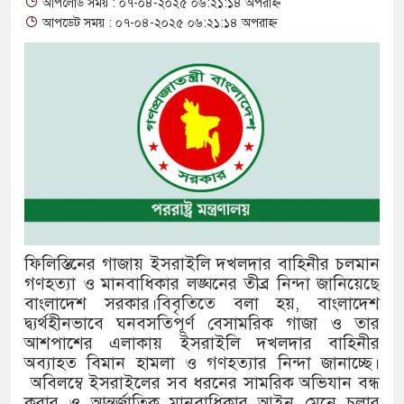
আপলোড সময় : ০৭-০৪-২০২৫ ০৬:২১:১৪ অপরাহ্ন
আপডেট সময় : ০৭-০৪-২০২৫ ০৬:২১:১৪ অপরাহ্ন
থাকায় বিক্রিতে নিষেধাজ্ঞা
অত্যাচারের ছবি যেন আর তুলতে না
আলাল
‘গুলশানের চামেলি’তে ভিন্ন রূপ
যৌনকর্মীর দালাল চরিত্রে
সারজিস-পাটোয়ারীসহ ১০ জনের বির
গুলশান থেকে সাবেক মন্ত্রী লতিফ সি
ফিলিস্তিনের গাজায় ইসরাইলি দখলদার বাহিনীর চলমান
গণহত্যা ও মানবাধিকার লঙ্ঘনের তীব্র নিন্দা জানিয়েছে
‘স্কুটি নাকি গোল্ড?’ ক্যাম্পেইনের
বাংলাদেশ সরকার।বিবৃতিতে বলা হয়, বাংলাদেশ
দ্ব্যর্থহীনভাবে ঘনবসতিপূর্ণ বেসামরিক গাজা ও তার
এর ফ্রিডম ব্র্যান্ড, বাড়ল ক্যাম্পেইনের
আশপাশের এলাকায় ইসরাইলি দখলদার বাহিনীর
অব্যাহত বিমান হামলা ও গণহত্যার নিন্দা জানাচ্ছে।
সংবিধান অনুযায়ী যথাসময়ে রাষ্ট্রপতি
অবিলম্বে ইসরাইলের সব ধরনের সামরিক অভিযান বন্ধ
করার ও আন্তর্জাতিক মানবাধিকার আইন মেনে চলার