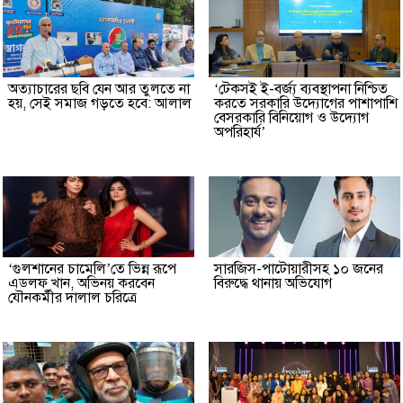
অত্যাচারের ছবি যেন আর তুলতে না
‘টেকসই ই-বর্জ্য ব্যবস্থাপনা নিশ্চিত
হয়, সেই সমাজ গড়তে হবে: আলাল
করতে সরকারি উদ্যোগের পাশাপাশি
বেসরকারি বিনিয়োগ ও উদ্যোগ
অপরিহার্য’
‘গুলশানের চামেলি’তে ভিন্ন রূপে
সারজিস-পাটোয়ারীসহ ১০ জনের
এডলফ খান, অভিনয় করবেন
বিরুদ্ধে থানায় অভিযোগ
যৌনকর্মীর দালাল চরিত্রে