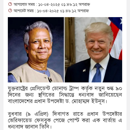
আপলোড সময় : ১০-০৪-২০২৫ ০১:৪৬:১২ অপরাহ্ন
থাকায় বিক্রিতে নিষেধাজ্ঞা
আপডেট সময় : ১০-০৪-২০২৫ ০১:৪৬:১২ অপরাহ্ন
অত্যাচারের ছবি যেন আর তুলতে না 
আলাল
‘গুলশানের চামেলি’তে ভিন্ন রূপে
যৌনকর্মীর দালাল চরিত্রে
সারজিস-পাটোয়ারীসহ ১০ জনের বিরু
গুলশান থেকে সাবেক মন্ত্রী লতিফ সিদ
যুক্তরাষ্ট্রের প্রেসিডেন্ট ডোনাল্ড ট্রাম্প কর্তৃক নতুন শুল্ক ৯০
দিনের জন্য স্থগিতের সিদ্ধান্তে ধন্যবাদ জানিয়েছেন
‘স্কুটি নাকি গোল্ড?’ ক্যাম্পেইনের 
বাংলাদেশের প্রধান উপদেষ্টা ড. মোহাম্মদ ইউনূস।
এর ফ্রিডম ব্র্যান্ড, বাড়ল ক্যাম্পেইনের ম
বুধবার (৯ এপ্রিল) দিবাগত রাতে প্রধান উপদেষ্টার
সংবিধান অনুযায়ী যথাসময়ে রাষ্ট্রপতি ন
ভেরিফায়েড ফেসবুক পেজে পোস্ট করা এক বার্তায় এ
ধন্যবাদ জানান তিনি।