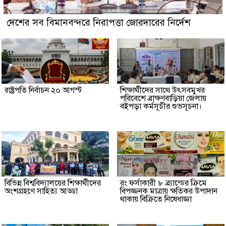
দেশের সব বিমানবন্দরে নিরাপত্তা জোরদারের নির্দেশ
রাষ্ট্রপতি নির্বাচন ২০ আগস্ট
শিক্ষার্থীদের সাথে উৎসবমুখর
পরিবেশে ব্রাক্ষণবাড়িয়া জেলায়
বইপড়া কর্মসূচীর শুভসূচনা।
বিভিন্ন বিশ্ববিদ্যালয়ের শিক্ষার্থীদের
রং ফর্সাকারী ৮ ব্র্যান্ডের ক্রিমে
অংশগ্রহণে সাহিত্য আড্ডা
বিপজ্জনক মাত্রায় ক্ষতিকর উপাদান
থাকায় বিক্রিতে নিষেধাজ্ঞা