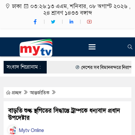
ঢাকা
০৩:২৬:১৪ এএম
, শনিবার, ০৮ অগাস্ট ২০২৬ ,
২৪ শ্রাবণ ১৪৩৩
বঙ্গাব্দ
সংবাদ শিরোনাম :
দেশের সব বিমানবন্দরে নিরাপত্তা জো
রাষ্ট্রপতি নির্বাচন ২০ আগস্ট
প্রচ্ছদ
আন্তর্জাতিক
শিক্ষার্থীদের সাথে উৎসবমুখর পরিবে
কর্মসূচীর শুভসূচনা।
বাড়তি শুল্ক স্থগিতের সিদ্ধান্তে ট্রাম্পকে ধন্যবাদ প্রধান
উপদেষ্টার
বিভিন্ন বিশ্ববিদ্যালয়ের শিক্ষার্থীদের
Mytv Online
রং ফর্সাকারী ৮ ব্র্যান্ডের ক্রিমে বি