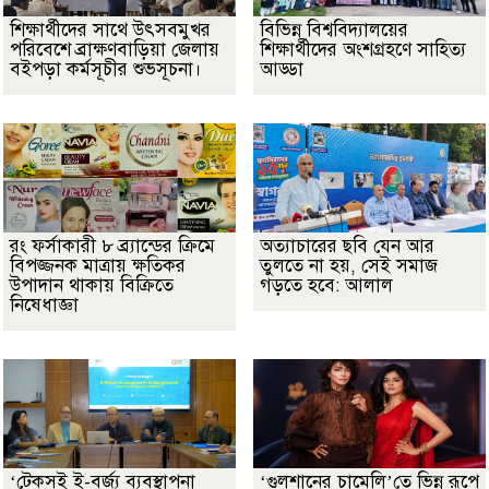
শিক্ষার্থীদের সাথে উৎসবমুখর
বিভিন্ন বিশ্ববিদ্যালয়ের
পরিবেশে ব্রাক্ষণবাড়িয়া জেলায়
শিক্ষার্থীদের অংশগ্রহণে সাহিত্য
বইপড়া কর্মসূচীর শুভসূচনা।
আড্ডা
রং ফর্সাকারী ৮ ব্র্যান্ডের ক্রিমে
অত্যাচারের ছবি যেন আর
বিপজ্জনক মাত্রায় ক্ষতিকর
তুলতে না হয়, সেই সমাজ
উপাদান থাকায় বিক্রিতে
গড়তে হবে: আলাল
নিষেধাজ্ঞা
‘টেকসই ই-বর্জ্য ব্যবস্থাপনা
‘গুলশানের চামেলি’তে ভিন্ন রূপে