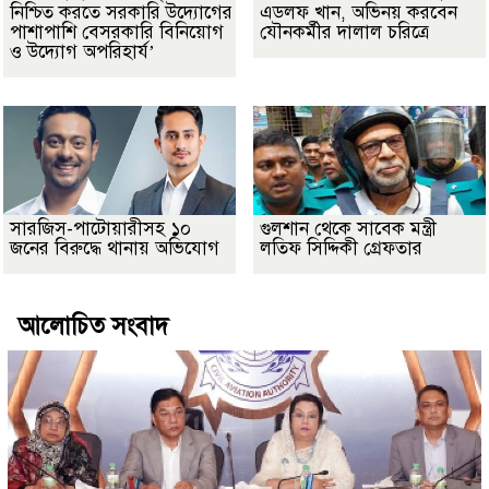
নিশ্চিত করতে সরকারি উদ্যোগের
এডলফ খান, অভিনয় করবেন
পাশাপাশি বেসরকারি বিনিয়োগ
যৌনকর্মীর দালাল চরিত্রে
ও উদ্যোগ অপরিহার্য’
সারজিস-পাটোয়ারীসহ ১০
গুলশান থেকে সাবেক মন্ত্রী
জনের বিরুদ্ধে থানায় অভিযোগ
লতিফ সিদ্দিকী গ্রেফতার
আলোচিত সংবাদ