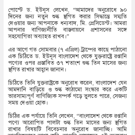
১৫২২ পুলিশ সদস্যকে চাকরিতে পুনর
পোস্টে ড. ইউনূস লেখেন, “আমাদের অনুরোধে ৯০
খিলক্ষেত থানা বিএনপির যুগ্ম আহ্বা
দিনের জন্য নতুন শুল্ক স্থগিত করার সিদ্ধান্তে সম্মতি
দেওয়ার জন্য আপনাকে ধন্যবাদ, মি. প্রেসিডেন্ট। আমরা
দেশের ৬ অঞ্চলে ঝড়ের আভাস
আপনার বাণিজ্যনীতি বাস্তবায়নে প্রশাসনের সঙ্গে
সহযোগিতা অব্যাহত রাখব।”
সার্ককে আরও গতিশীল করতে চায় ব
এর আগে গত সোমবার (৭ এপ্রিল) ট্রাম্পের কাছে পাঠানো
প্রেমের সম্পর্ক ছিন্ন না করায় মা-
এক চিঠিতে ড. ইউনূস বাংলাদেশ থেকে যুক্তরাষ্ট্রে রপ্তানি
পণ্যের ওপর প্রস্তাবিত ৩৭ শতাংশ শুল্ক তিন মাসের জন্য
প্রধানমন্ত্রীর সঙ্গে নবনিযুক্ত নৌবাহিন
স্থগিত রাখার আহ্বান জানান।
হামের উপসর্গে আরও ৬ প্রাণহানি, স
চিঠিতে তিনি যুক্তরাষ্ট্রকে অনুরোধ করেন, বাংলাদেশ যেন
আমদানি বাড়িয়ে ও শুল্ক কাঠামো সংস্কার করে একটি
অবশেষে পদত্যাগ করলেন ভারতের শিক্ষ
ভারসাম্যপূর্ণ বাণিজ্যিক সম্পর্ক গড়ে তুলতে পারে, সেজন্য
সময় দেওয়া হোক।
জামায়াত ফেরেশতাদের দল নয়, ভুল
চিঠির এক পর্যায়ে তিনি লেখেন, “বাংলাদেশ থেকে রপ্তানি
পণ্যে আরোপিত পালটা শুল্ক তিন মাসের জন্য স্থগিত
রাখার বিষয়টি বিবেচনার অনুরোধ জানাচ্ছি। আমি