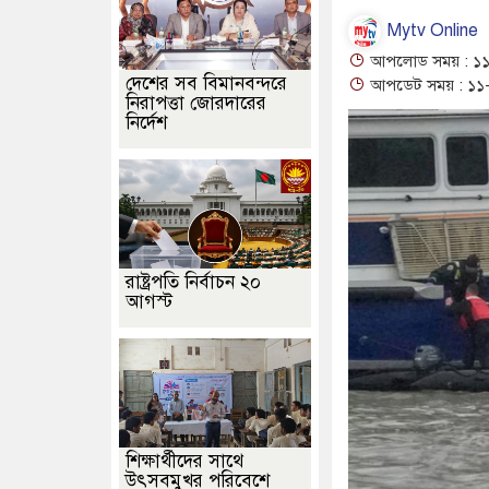
Mytv Online
আপলোড সময় : ১১-
দেশের সব বিমানবন্দরে
আপডেট সময় : ১১-
নিরাপত্তা জোরদারের
নির্দেশ
রাষ্ট্রপতি নির্বাচন ২০
আগস্ট
শিক্ষার্থীদের সাথে
উৎসবমুখর পরিবেশে