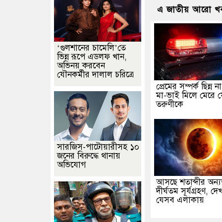
এ জাতীয় আরো খ
‘গুলশানের চামেলি’তে
ভিন্ন রূপে এডলফ খান,
অভিনয় করবেন
যৌনকর্মীর দালাল চরিত্রে
প্রেমের সম্পর্ক ছিন্ন 
মা-ভাই মিলে মেরে 
তরুণীকে
সারজিস-পাটোয়ারীসহ ১০
জনের বিরুদ্ধে থানায়
অভিযোগ
আসছে শতাব্দীর অন্
দীর্ঘতম সূর্যগ্রহণ, দ
যেসব এলাকায়