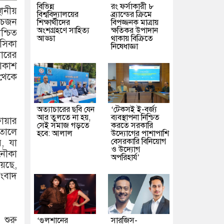
বিভিন্ন
রং ফর্সাকারী ৮
ানীয়
বিশ্ববিদ্যালয়ের
ব্র্যান্ডের ক্রিমে
াঁচজন
শিক্ষার্থীদের
বিপজ্জনক মাত্রায়
অংশগ্রহণে সাহিত্য
ক্ষতিকর উপাদান
্চিত
আড্ডা
থাকায় বিক্রিতে
েসিকা
নিষেধাজ্ঞা
ারের
 আকাশ
 থেকে
অত্যাচারের ছবি যেন
‘টেকসই ই-বর্জ্য
আর তুলতে না হয়,
ব্যবস্থাপনা নিশ্চিত
ায়ার
সেই সমাজ গড়তে
করতে সরকারি
াতালে
হবে: আলাল
উদ্যোগের পাশাপাশি
বেসরকারি বিনিয়োগ
়, যা
ও উদ্যোগ
 নৌকা
অপরিহার্য’
়েছে,
সংবাদ
 শুরু
‘গুলশানের
সারজিস-