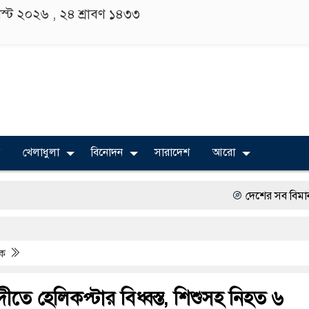
াস্ট ২০২৬ ,
২৪ শ্রাবণ ১৪৩৩
খেলাধুলা
বিনোদন
সারাদেশ
আরো
দেশের সব বিমানবন্দরে নিরাপত
বিভিন্ন বিশ্ববিদ্যালয়ের শিক্ষার
িক
অত্যাচারের ছবি যেন আর তুল
সারজিস-পাটোয়ারীসহ ১০ জনের
দীতে হেলিকপ্টার বিধ্বস্ত, শিশুসহ নিহত ৬