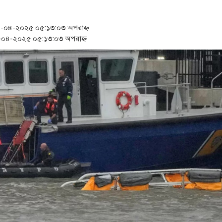
‘স্কুটি নাকি গোল্ড?’ ক্যাম্পে
১৫২২ পুলিশ সদস্যকে চাকরিতে
০৪-২০২৫ ০৫:১৩:০৩ অপরাহ্ন
০৪-২০২৫ ০৫:১৩:০৩ অপরাহ্ন
সার্ককে আরও গতিশীল করতে 
প্রধানমন্ত্রীর সঙ্গে নবনিযুক্ত 
জামায়াত ফেরেশতাদের দল নয়