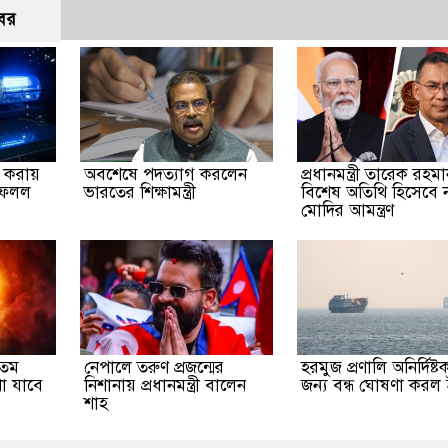
বর
না করায়
অবশেষে পদত্যাগ করলেন
প্রধানমন্ত্রী তারেক রহম
ফেলল
ভারতের শিক্ষামন্ত্রী
বিশেষ অতিথি হিসেবে নরে
মোদির আমন্ত্রণ
যতম
নেপালে তরুণ প্রজন্মের
হরমুজ প্রণালি অনির্দিষ্
েখা যাবে
নিশানায় প্রধানমন্ত্রী বালেন
জন্য বন্ধ ঘোষণা করল
শাহ