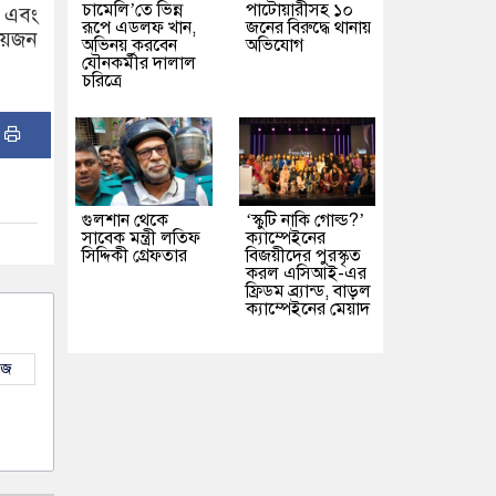
চামেলি’তে ভিন্ন
পাটোয়ারীসহ ১০
৮ এবং
রূপে এডলফ খান,
জনের বিরুদ্ধে থানায়
নয়জন
অভিনয় করবেন
অভিযোগ
যৌনকর্মীর দালাল
চরিত্রে
:
গুলশান থেকে
‘স্কুটি নাকি গোল্ড?’
সাবেক মন্ত্রী লতিফ
ক্যাম্পেইনের
সিদ্দিকী গ্রেফতার
বিজয়ীদের পুরস্কৃত
করল এসিআই-এর
ফ্রিডম ব্র্যান্ড, বাড়ল
ক্যাম্পেইনের মেয়াদ
উজ