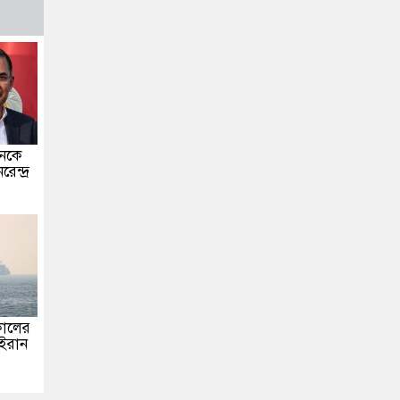
ানকে
ন্দ্র
টকালের
 ইরান