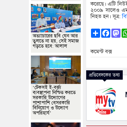
করেছে। এটি নিউইয
২০০৯ সালেও এমন 
নিহত হন। সূত্র:
বি
Share
Faceb
Ma
অত্যাচারের ছবি যেন আর
তুলতে না হয়, সেই সমাজ
গড়তে হবে: আলাল
কমেন্ট বক্স
প্রতিবেদকের তথ্য
‘টেকসই ই-বর্জ্য
ব্যবস্থাপনা নিশ্চিত করতে
সরকারি উদ্যোগের
পাশাপাশি বেসরকারি
বিনিয়োগ ও উদ্যোগ
অপরিহার্য’