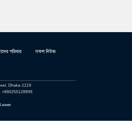
দের পরিবার
সকল নিউজ
________________________________
heel, Dhaka-1219
. +880255128899
d.com