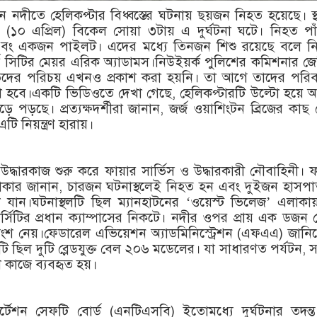
ন নদীতে হেলিকপ্টার বিধ্বস্তের ঘটনায় ছয়জন নিহত হয়েছে। স্থ
র (১০ এপ্রিল) বিকেল সোয়া ৩টায় এ দুর্ঘটনা ঘটে। নিহত প
 এবং একজন পাইলট। এদের মধ্যে তিনজন শিশু রয়েছে বলে নিশ
ক সিটির মেয়র এরিক অ্যাডামস।নিউইয়র্ক পুলিশের কমিশনার জ
তদের পরিচয় এখনও প্রকাশ করা হয়নি। তা আগে তাদের পরিব
 হবে।একটি ভিডিওতে দেখা গেছে, হেলিকপ্টারটি উল্টো হয়ে
 পড়ছে। প্রত্যক্ষদর্শীরা জানান, জর্জ ওয়াশিংটন ব্রিজের কাছ
ি নিয়ন্ত্রণ হারায়।
উদ্ধারকাজ শুরু করে ফায়ার সার্ভিস ও উদ্ধারকারী নৌবাহিনী। ফ
টাকার জানান, চারজন ঘটনাস্থলেই নিহত হন এবং দুইজন হাসপ
 যান।ঘটনাস্থলটি ছিল ম্যানহাটনের ‘ওয়েস্ট ভিলেজ’ এলাকায
র্সিটির প্রধান ক্যাম্পাসের নিকটে। নদীর ওপর প্রায় এক ডজন
ংশ নেয়।ফেডারেল এভিয়েশন অ্যাডমিনিস্ট্রেশন (এফএএ) জানিয
ারটি ছিল দুটি ব্লেডযুক্ত বেল ২০৬ মডেলের। যা সাধারণত পর্যটন, 
কাজে ব্যবহৃত হয়।
পোর্টেশন সেফটি বোর্ড (এনটিএসবি) ইতোমধ্যে দুর্ঘটনার তদন্ত