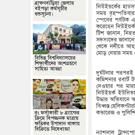
ব্রাক্ষণবাড়িয়া জেলায়
নিউইয়র্কের হাডস
বইপড়া কর্মসূচীর
সময় বৃহস্পতিবা
শুভসূচনা।
স্পেনের পর্যটক
করেছেন নিউইয়র্
টিশ জানান, নিহ
সদস্যদের জানানো
থেকে নদীতে আছড়ে
মোড় নেয়ার সময় এট
বিভিন্ন বিশ্ববিদ্যালয়ের
শিক্ষার্থীদের অংশগ্রহণে
সাহিত্য আড্ডা
দুর্ঘটনার পরপরই 
কমিশনার রবার্ট 
নেওয়ার পর মারা
নিউইয়র্ক ইউনিভা
উদ্ধার অভিযানে অ
বিধ্বস্ত হেলিকপ্ট
কভারেজ ও পুলিশি 
রং ফর্সাকারী ৮ ব্র্যান্ডের
ক্রিমে বিপজ্জনক মাত্রায়
ক্ষতিকর উপাদান থাকায়
বিক্রিতে নিষেধাজ্ঞা
ন্যাশনাল ট্রান্স