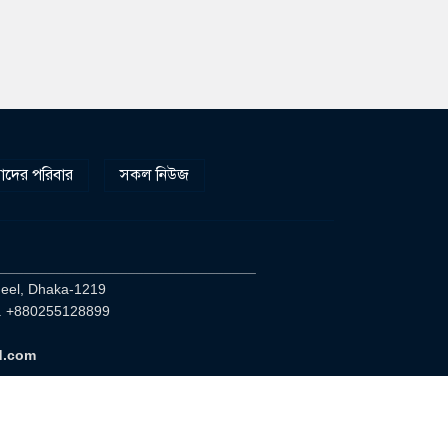
দের পরিবার
সকল নিউজ
________________________________
heel, Dhaka-1219
. +880255128899
d.com