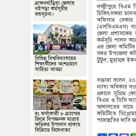
ব্রাক্ষণবাড়িয়া জেলায়
লক্ষ্মীপুরে বিএম
বইপড়া কর্মসূচীর
চিকিৎসকরা মানবব
শুভসূচনা।
অফিসার বেকার ড
(এসডিএমএস) ব্য
জেলা প্রশাসকের ক
কর্মসূচি পালন ক
এর জেলা কমিটির 
সদর উপজেলা কমিট
বিভিন্ন বিশ্ববিদ্যালয়ের
টুটুল, মুহাম্মদ
শিক্ষার্থীদের অংশগ্রহণে
সাহিত্য আড্ডা
বক্তারা বলেন, ২০
ন্যায্য অধিকার সং
প্রদানে সুপ্রিম
বিএম ও ডিসি অ্য
আদালতের নামে 
কমিটিতে ডিপ্লো
রং ফর্সাকারী ৮ ব্র্যান্ডের
ক্রিমে বিপজ্জনক মাত্রায়
পদোন্নতির দাবি জ
ক্ষতিকর উপাদান থাকায়
বিক্রিতে নিষেধাজ্ঞা
Share
Faceb
Ma