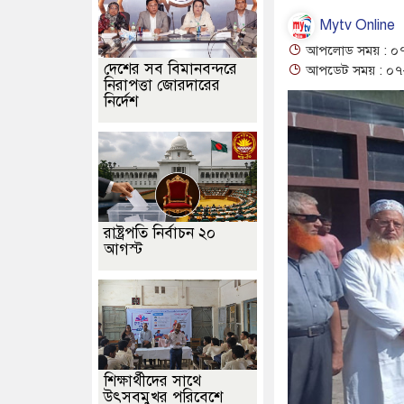
Mytv Online
আপলোড সময় : ০৭-
দেশের সব বিমানবন্দরে
আপডেট সময় : ০৭-
নিরাপত্তা জোরদারের
নির্দেশ
রাষ্ট্রপতি নির্বাচন ২০
আগস্ট
শিক্ষার্থীদের সাথে
উৎসবমুখর পরিবেশে