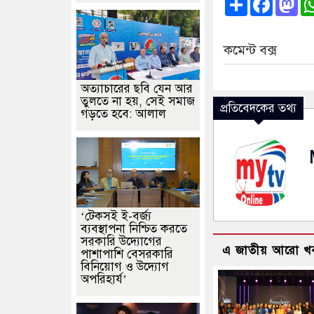
কমেন্ট বক্স
অত্যাচারের ছবি যেন আর
তুলতে না হয়, সেই সমাজ
প্রতিবেদকের তথ্য
গড়তে হবে: আলাল
‘টেকসই ই-বর্জ্য
ব্যবস্থাপনা নিশ্চিত করতে
সরকারি উদ্যোগের
এ জাতীয় আরো খ
পাশাপাশি বেসরকারি
বিনিয়োগ ও উদ্যোগ
অপরিহার্য’