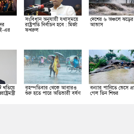
সংবিধান অনুযায়ী যথাসময়ে
দেশের ৬ অঞ্চলে ঝড়ের
দের
রাষ্ট্রপতি নির্বাচন হবে : মির্জা
আভাস
আই-এর
ফখরুল
ি খতিয়ে
বৃহস্পতিবার থেকে আবারও
বন্যার পানিতে ভেসে প্র
ট্রমন্ত্রী
শুরু হতে পারে অতিভারী বর্ষণ
গেল তিন শিশুর