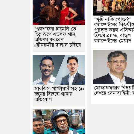
‘স্কুটি নাকি গোল্ড?’
ক্যাম্পেইনের বিজয়ী
‘গুলশানের চামেলি’তে
পুরস্কৃত করল এসি
ভিন্ন রূপে এডলফ খান,
ফ্রিডম ব্র্যান্ড, বাড়ল
অভিনয় করবেন
ক্যাম্পেইনের মেয়াদ
যৌনকর্মীর দালাল চরিত্রে
মোজাফফরের বিষয়ট
সারজিস-পাটোয়ারীসহ ১০
দেখছে সেনাবাহিনী: স্বরাষ্
জনের বিরুদ্ধে থানায়
অভিযোগ