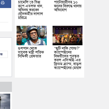
চামেলি’তে ভিন্ন
পাটোয়ারীসহ ১০
:
রূপে এডলফ খান,
জনের বিরুদ্ধে থানায়
অভিনয় করবেন
অভিযোগ
যৌনকর্মীর দালাল
চরিত্রে
গুলশান থেকে
‘স্কুটি নাকি গোল্ড?’
সাবেক মন্ত্রী লতিফ
ক্যাম্পেইনের
উজ
সিদ্দিকী গ্রেফতার
বিজয়ীদের পুরস্কৃত
করল এসিআই-এর
ফ্রিডম ব্র্যান্ড, বাড়ল
ক্যাম্পেইনের মেয়াদ