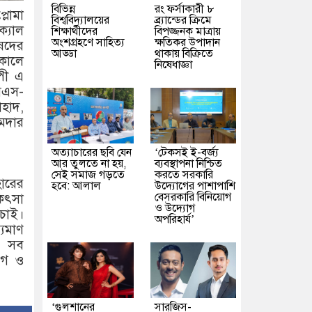
বিভিন্ন
রং ফর্সাকারী ৮
্লোমা
বিশ্ববিদ্যালয়ের
ব্র্যান্ডের ক্রিমে
ক্যাল
শিক্ষার্থীদের
বিপজ্জনক মাত্রায়
অংশগ্রহণে সাহিত্য
ক্ষতিকর উপাদান
ষদের
আড্ডা
থাকায় বিক্রিতে
কালে
নিষেধাজ্ঞা
াপী এ
এমএস-
াহাদ,
ুমদার
অত্যাচারের ছবি যেন
‘টেকসই ই-বর্জ্য
আর তুলতে না হয়,
ব্যবস্থাপনা নিশ্চিত
সেই সমাজ গড়তে
করতে সরকারি
হারের
হবে: আলাল
উদ্যোগের পাশাপাশি
বেসরকারি বিনিয়োগ
কিৎসা
ও উদ্যোগ
 চাই।
অপরিহার্য’
্যমাণ
য় সব
োগ ও
‘গুলশানের
সারজিস-