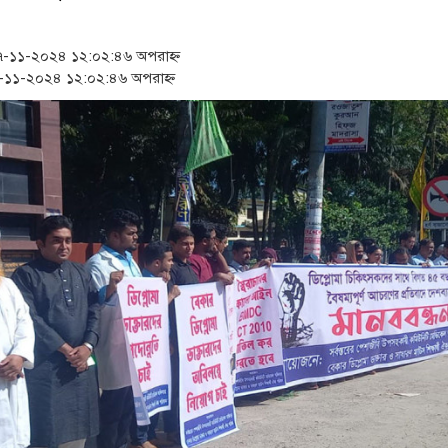
‘স্কুটি নাকি গোল্ড?’ ক্যাম্পেই
১৫২২ পুলিশ সদস্যকে চাকরিতে 
১১-২০২৪ ১২:০২:৪৬ অপরাহ্ন
১১-২০২৪ ১২:০২:৪৬ অপরাহ্ন
সার্ককে আরও গতিশীল করতে চ
প্রধানমন্ত্রীর সঙ্গে নবনিযুক্ত ন
জামায়াত ফেরেশতাদের দল নয়,