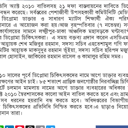
 ডিসি অ্যাক্ট ২০১০ বাতিলসহ ২১ দফা বাস্তবায়নের দাবিতে ডিপ
ন্ধন করেছে। সর্বস্তরের পেশাজীবী উপসহকারী কমিউনিটি মেডি
িপ্লোমা ডাক্তার ও সাধারণ ম্যাটস শিক্ষার্থী ঐক্য পরি
ানারে এ আয়োজন করা হয়।আজ বৃহস্পতিবার (৭ নভেম্বর) স
ার্যালয়ের সামনে লক্ষ্মীপুর-ঢাকা আঞ্চলিক মহাসড়কে ঘণ্টাব্য
রে ডিপ্লোমা চিকিৎসকরা। এ সময় বক্তব্য প্রদান করেন এসডি
আহ্বায়ক শেখ মজিবুর রহমান, সদস্য সচিব এহতেশামুল গণি ফ
ির আহ্বায়ক মাকসুদুর রহমান ভূঁইয়া, সদস্য সচিব হরিপদ মজ
 ইকবাল হোসাইন, জাকিরের রহমান রাসেল ও কামালুর রহিম সমর।
১০ সালের পূর্বে ডিপ্লোমা চিকিৎসকদের নামে আগে ডাক্তার ব্যব
রক্ষণের আইন চাই। ৮৫ শতাংশ প্রান্তিক জনগোষ্ঠীর নিরবচ্ছিন্ন চি
 কোর্টে চলমান মামলায় নামের আগে ডাক্তার ব্যবহারের অধিকার
াক্ট ২০১০ স্বৈরশাসকের কালো আইন বাতিল করতে হবে এবং ভ্রাম
সব ধরনের হয়রানি বন্ধ করতে হবে। অধিদপ্তরের বিভাগী
মা চিকিৎসকদের প্রতিনিধি নিশ্চিত করতে হবে।এ ছাড়াও নিয়
ানান তারা।
ook
stodon
WhatsApp
LinkedIn
Pinterest
Threads
Copy
Twitter