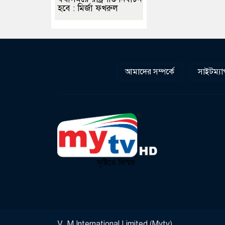
হবে : মির্জা ফখরুল
আমাদের সম্পর্কে
সাইটম্যা
V. M International Limited (Mytv)