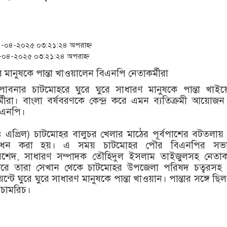
সংবিধান অনুযায়ী যথাসময়ে রাষ
খিলক্ষেত থানা বিএনপির যুগ্
-০৪-২০২৫ ০৩:২১:২৪ অপরাহ্ন
প্রেমের সম্পর্ক ছিন্ন না 
০৪-২০২৫ ০৩:২১:২৪ অপরাহ্ন
অবশেষে পদত্যাগ করলেন ভারত
 পাবনার চাটমোহরে ঘুরে ঘুরে সাধারণ মানুষকে পান্তা খাইয়
‘রাষ্ট্রপতি হিসেবে মির্জা ফ
মীরা। বাংলা বর্ষবরণকে কেন্দ্র করে এমন ব্যতিক্রমী আয়োজ
িএনপি।
প্রিল) চাটমোহর বালুচর খেলার মাঠের পূর্বপাশের বটতলায় প
্বোধন করা হয়। এ সময় চাটমোহর পৌর বিএনপির সভ
রশেদ, সাধারণ সম্পাদক তৌহিদুল ইসলাম তাইজুলসহ নেতাকর্
।পরে তারা সেখান থেকে চাটমোহর উপজেলা পরিষদ চত্বরসহ
েন্টে ঘুরে ঘুরে সাধারণ মানুষকে পান্তা খাওয়ান। পান্তার সঙ্গে ছি
াঁচামরিচ।