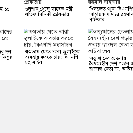
হ ১০
গুলশান থেকে সাবেক মন্ত্রী
খিলক্ষেত থানা বিএনপির
লতিফ সিদ্দিকী গ্রেফতার
আহ্বায়ক মশিউর রহমা
বহিষ্কার
ের দল
ক্ষমতায় যেতে তারা জুলাইকে
শফিকুর
ব্যবহার করতে চায়: বিএনপি
অভ্যুত্থানের চেতনায়
মহাসচিব
বৈষম্যহীন দেশ গড়ার প্
ছাত্রদল নেতা ডা. আউ