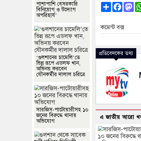
পাশাপাশি বেসরকারি
Share
Faceb
Ma
বিনিয়োগ ও উদ্যোগ
অপরিহার্য’
কমেন্ট বক্স
প্রতিবেদকের তথ্য
‘গুলশানের চামেলি’তে
ভিন্ন রূপে এডলফ খান,
অভিনয় করবেন
যৌনকর্মীর দালাল চরিত্রে
সারজিস-পাটোয়ারীসহ ১০
জনের বিরুদ্ধে থানায়
এ জাতীয় আরো খ
অভিযোগ