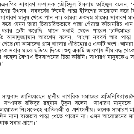
এনপির সাধারণ সম্পাদক তৌহিদুল ইসলাম তাইজুল বলেন, ‘ব
্রাণের উৎসব। নববর্ষের দিনেই পান্তা ইলিশের আয়োজন করে বি
াধারণ মানুষ খেতে পান না। আমরা একদম গ্রামের সাধারণ মা
তা করে যেমন তারা চিরাচরিতভাবে পান্তা পেঁয়াজ কাঁচামরিচ খা
 ধরার চেষ্টা করেছি। যাতে সবাই খেতে পারেন।’চাটমোহর
 আসাদুজ্জামান আরশেদ বলেন, ‘বাংলা নববর্ষ আর পান্তা
 গেছে।যা আমাদের গ্রাম বাংলার ঐতিহ্যেরও একটি অংশ। আমরা চ
ে সবার মাঝে ছড়িয়ে দিতে। শুধু একটি জায়গায় সীমাবদ্ধ থেকে,
য়ে পহেলা বৈশাখ উদযাপনের চিন্তা করিনি। সাধারণ মানুষকেও সম্
।’
ধুবাদ জানিয়েছেন স্থানীয় নাগরিক সমাজের প্রতিনিধিরাও।
র সম্পাদক রকিবুর রহমান টুকুন বলেন, ‘সাধারণ মানুষকে পা
য়োজন নিঃসন্দেহে ব্যতিক্রমী ও প্রশংসনীয়। অনেক সাধারণ ম
িন নানা ব্যস্ততায় পান্তা খেতে পারেন না। এমন আয়োজনের মা
 যাক সবার প্রাণে।’