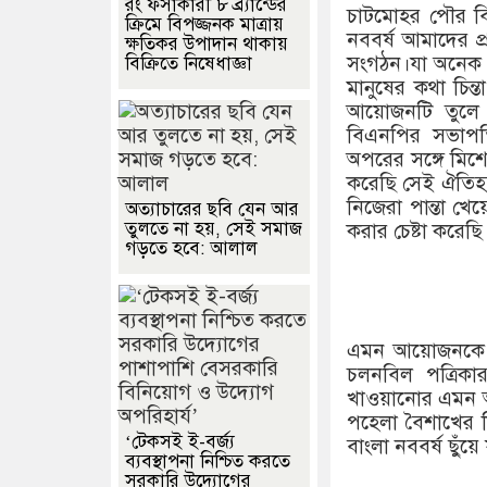
রং ফর্সাকারী ৮ ব্র্যান্ডের
চাটমোহর পৌর বি
ক্রিমে বিপজ্জনক মাত্রায়
নববর্ষ আমাদের প
ক্ষতিকর উপাদান থাকায়
সংগঠন।যা অনেক স
বিক্রিতে নিষেধাজ্ঞা
মানুষের কথা চিন্
আয়োজনটি তুলে
বিএনপির সভাপতি
অপরের সঙ্গে মিশে
করেছি সেই ঐতিহ্যক
নিজেরা পান্তা খে
অত্যাচারের ছবি যেন আর
তুলতে না হয়, সেই সমাজ
করার চেষ্টা করেছি
গড়তে হবে: আলাল
এমন আয়োজনকে সা
চলনবিল পত্রিকা
খাওয়ানোর এমন আ
পহেলা বৈশাখের দ
‘টেকসই ই-বর্জ্য
বাংলা নববর্ষ ছুঁয়ে
ব্যবস্থাপনা নিশ্চিত করতে
সরকারি উদ্যোগের