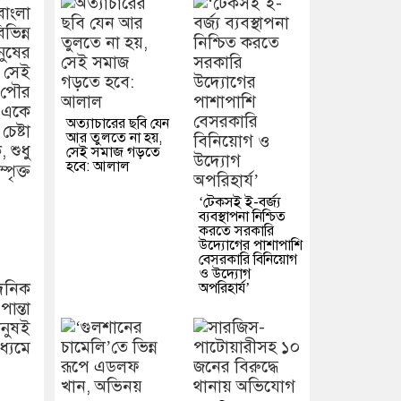
াংলা
ভিন্ন
নুষের
ন সেই
 পৌর
 একে
অত্যাচারের ছবি যেন
েষ্টা
আর তুলতে না হয়,
 শুধু
সেই সমাজ গড়তে
হবে: আলাল
পৃক্ত
‘টেকসই ই-বর্জ্য
ব্যবস্থাপনা নিশ্চিত
করতে সরকারি
উদ্যোগের পাশাপাশি
বেসরকারি বিনিয়োগ
ও উদ্যোগ
দৈনিক
অপরিহার্য’
ন্তা
ানুষই
ধ্যমে