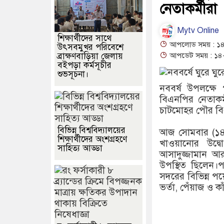
নেতাকর্মীরা
Mytv Online
শিক্ষার্থীদের সাথে
আপলোড সময় : ১৪
উৎসবমুখর পরিবেশে
ব্রাক্ষণবাড়িয়া জেলায়
আপডেট সময় : ১৪-
বইপড়া কর্মসূচীর
শুভসূচনা।
নববর্ষ উপলক্ষে
বিএনপির নেতাকর্
চাটমোহর পৌর ব
বিভিন্ন বিশ্ববিদ্যালয়ের
আজ সোমবার (১৪ এ
শিক্ষার্থীদের অংশগ্রহণে
খাওয়ানোর উদ
সাহিত্য আড্ডা
আসাদুজ্জামান আ
উপস্থিত ছিলেন
সদরের বিভিন্ন পয়
ভর্তা, পেঁয়াজ ও ক