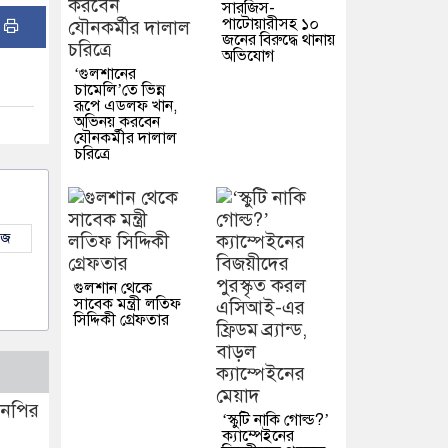
সারজিস-
পাটোয়ারীসহ ১০
:
জনের বিরুদ্ধে থানায়
অভিযোগ
‘গুলশানের
চামেলি’তে ভিন্ন
রূপে এডলফ খান,
অভিনয় করবেন
যৌনকর্মীর দালাল
চরিত্রে
উজ
গুলশান থেকে
সাবেক মন্ত্রী লতিফ
সিদ্দিকী গ্রেফতার
‘স্কুটি নাকি গোল্ড?’
ক্যাম্পেইনের