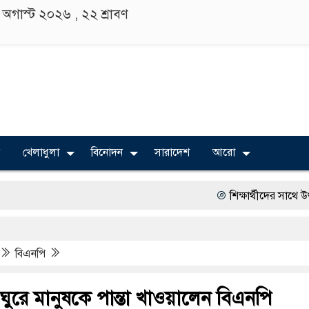
৬ অগাস্ট ২০২৬ ,
২২ শ্রাবণ
খেলাধুলা
বিনোদন
সারাদেশ
আরো
শিক্ষার্থীদের সাথে উৎসবমুখ
রং ফর্সাকারী ৮ ব্র্যান্ডের ক
বিএনপি
‘গুলশানের চামেলি’তে ভিন্
গুলশান থেকে সাবেক মন্ত্রী 
ে ঘুরে মানুষকে পান্তা খাওয়ালেন বিএনপি