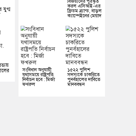
বিজয়ীদের পুরস্কৃত
করল এসিআই-এর
 যুগ্ম
ফ্রিডম ব্র্যান্ড, বাড়ল
ন
ক্যাম্পেইনের মেয়াদ
রত্যয়
সংবিধান অনুযায়ী
১৫২২ পুলিশ
য়ালের
যথাসময়ে রাষ্ট্রপতি
সদস্যকে চাকরিতে
নির্বাচন হবে : মির্জা
পুনর্বহালের দাবিতে
ফখরুল
মানববন্ধন