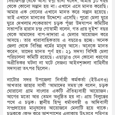
সিরাজগঞ্জ থেকে আসা স্বপ্না রানী বলেন, আমার ১০ বছর
থেকে কোনো সন্তান হয় না। এখানে এসে মানত করেছি।
আমার এক বোনের এখানে মানত করে সন্তান হয়েছে।
তাই এখানে মানতের উদ্দেশ্যে এসেছি। পুরো মেলা ঘুরে
ঘুরে দেখলাম।শংকরভাগ চড়ক পূঁজা উদযাপন কমিটির
সভাপতি হারান চন্দ্র গোস্বামী বলেন, গত প্রায় দুইশ' বছর
থেকে আমাদের বাপ-দাদারা এ মেলার আয়োজন করে
আসছে। তার ধারাবাহিকতায় এ বছরেও হচ্ছে। অনেক
জেলা থেকে বিভিন্ন ধর্মের মানুষ আসে। অনেকে মানত
করেন, তাদের মানত পূর্ণ হয়। ২১ সদস্য বিশিষ্ট মেলা
পরিচালনা কমিটি রয়েছে। এছাড়াও যেন কোনো ধরণের
অপ্রীতিকর ঘটনা না ঘটে সেজন্য আইনশৃঙ্খলা বাহিনীর
সদস্যরা তৎপর ছিলেন।
নাটোর সদর উপজেলা নির্বাহী কর্মকর্তা (ইউএনও)
আখতার জাহার সাথী ‘আমাদের সময়’কে বলেন, চড়ক
ঘোরানো গ্রাম বাংলার একটি ঐতিহ্যবাহী আয়োজন।
আগের মতো আর তেমন অনুষ্ঠিত হয় না। প্রায় বিলুপ্তের
পথে এ চড়ক। স্থানীয় হিন্দু ধর্মাবলম্বী ও আদিবাসী
সম্প্রদায়ের মানুষদের আয়োজনে মেলাটি হয়ে থাকে।
চড়ককে কেন্দ্র করে আশপাশের এলাকায় উৎসবে পরিণত