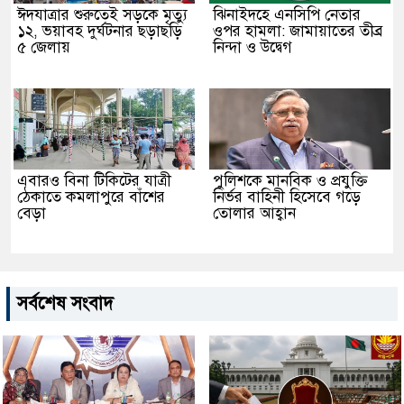
ঈদযাত্রার শুরুতেই সড়কে মৃত্যু
ঝিনাইদহে এনসিপি নেতার
১২, ভয়াবহ দুর্ঘটনার ছড়াছড়ি
ওপর হামলা: জামায়াতের তীব্র
৫ জেলায়
নিন্দা ও উদ্বেগ
এবারও বিনা টিকিটের যাত্রী
পুলিশকে মানবিক ও প্রযুক্তি
ঠেকাতে কমলাপুরে বাঁশের
নির্ভর বাহিনী হিসেবে গড়ে
বেড়া
তোলার আহ্বান
সর্বশেষ সংবাদ