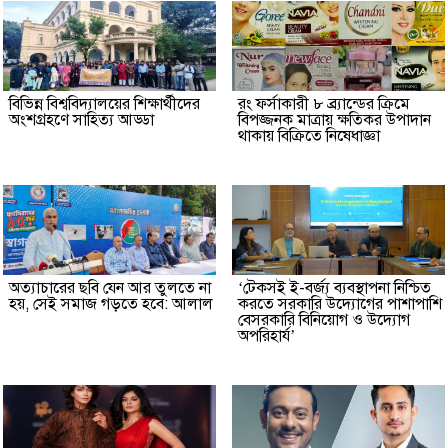
বিভিন্ন বিশ্ববিদ্যালয়ের শিক্ষার্থীদের
রং ফর্সাকারী ৮ ব্র্যান্ডের ক্রিমে
অংশগ্রহণে সাহিত্য আড্ডা
বিপজ্জনক মাত্রায় ক্ষতিকর উপাদান
থাকায় বিক্রিতে নিষেধাজ্ঞা
অত্যাচারের ছবি যেন আর তুলতে না
‘টেকসই ই-বর্জ্য ব্যবস্থাপনা নিশ্চিত
হয়, সেই সমাজ গড়তে হবে: আলাল
করতে সরকারি উদ্যোগের পাশাপাশি
বেসরকারি বিনিয়োগ ও উদ্যোগ
অপরিহার্য’