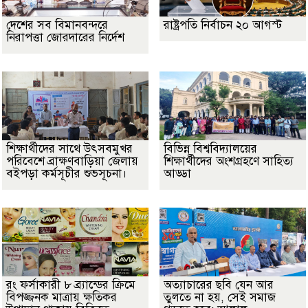
দেশের সব বিমানবন্দরে
রাষ্ট্রপতি নির্বাচন ২০ আগস্ট
নিরাপত্তা জোরদারের নির্দেশ
শিক্ষার্থীদের সাথে উৎসবমুখর
বিভিন্ন বিশ্ববিদ্যালয়ের
পরিবেশে ব্রাক্ষণবাড়িয়া জেলায়
শিক্ষার্থীদের অংশগ্রহণে সাহিত্য
বইপড়া কর্মসূচীর শুভসূচনা।
আড্ডা
রং ফর্সাকারী ৮ ব্র্যান্ডের ক্রিমে
অত্যাচারের ছবি যেন আর
বিপজ্জনক মাত্রায় ক্ষতিকর
তুলতে না হয়, সেই সমাজ