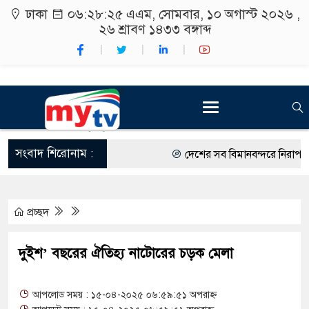
ঢাকা
০৬:২৮:২৬ এএম
, সোমবার, ১০ অগাস্ট ২০২৬ ,
২৬ শ্রাবণ ১৪৩৩
বঙ্গাব্দ
সংবাদ শিরোনাম :
দেশের সব বিমানবন্দরে নিরাপত্তা জো
রাষ্ট্রপতি নির্বাচন ২০ আগস্ট
প্রচ্ছদ
শিক্ষার্থীদের সাথে উৎসবমুখর পরিবে
কর্মসূচীর শুভসূচনা।
দুইশ’ বছরের ঐতিহ্য নাটোরের চড়ক মেলা
বিভিন্ন বিশ্ববিদ্যালয়ের শিক্ষার্থীদের
আপলোড সময় : ১৫-০৪-২০২৫ ০৬:৫৯:৫১ অপরাহ্ন
রং ফর্সাকারী ৮ ব্র্যান্ডের ক্রিমে বিপ