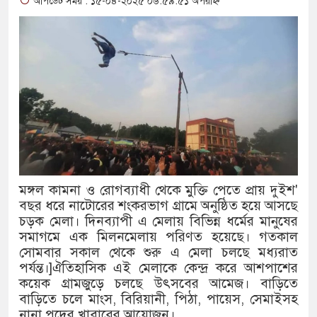
আপডেট সময় : ১৫-০৪-২০২৫ ০৬:৫৯:৫১ অপরাহ্ন
থাকায় বিক্রিতে নিষেধাজ্ঞা
অত্যাচারের ছবি যেন আর তুলতে না 
আলাল
‘গুলশানের চামেলি’তে ভিন্ন রূপে
যৌনকর্মীর দালাল চরিত্রে
সারজিস-পাটোয়ারীসহ ১০ জনের বিরু
মঙ্গল কামনা ও রোগব্যাধী থেকে মুক্তি পেতে প্রায় দুইশ'
গুলশান থেকে সাবেক মন্ত্রী লতিফ সিদ
বছর ধরে নাটোরের শংকরভাগ গ্রামে অনুষ্ঠিত হয়ে আসছে
চড়ক মেলা। দিনব্যাপী এ মেলায় বিভিন্ন ধর্মের মানুষের
‘স্কুটি নাকি গোল্ড?’ ক্যাম্পেইনের 
সমাগমে এক মিলনমেলায় পরিণত হয়েছে। গতকাল
সোমবার সকাল থেকে শুরু এ মেলা চলছে মধ্যরাত
এর ফ্রিডম ব্র্যান্ড, বাড়ল ক্যাম্পেইনের ম
পর্যন্ত।]ঐতিহাসিক এই মেলাকে কেন্দ্র করে আশপাশের
কয়েক গ্রামজুড়ে চলছে উৎসবের আমেজ। বাড়িতে
সংবিধান অনুযায়ী যথাসময়ে রাষ্ট্রপতি ন
বাড়িতে চলে মাংস, বিরিয়ানী, পিঠা, পায়েস, সেমাইসহ
নানা পদের খাবারের আয়োজন।