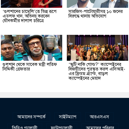
‘গুলশানের চামেলি’তে ভিন্ন রূপে
সারজিস-পাটোয়ারীসহ ১০ জনের
এডলফ খান, অভিনয় করবেন
বিরুদ্ধে থানায় অভিযোগ
যৌনকর্মীর দালাল চরিত্রে
গুলশান থেকে সাবেক মন্ত্রী লতিফ
‘স্কুটি নাকি গোল্ড?’ ক্যাম্পেইনের
সিদ্দিকী গ্রেফতার
বিজয়ীদের পুরস্কৃত করল এসিআই-
এর ফ্রিডম ব্র্যান্ড, বাড়ল
ক্যাম্পেইনের মেয়াদ
আমাদের সম্পর্কে
সাইটম্যাপ
আরএসএস
ভিডিও গ্যালারী
ফটোগ্যালারী
আমাদের পরিবার