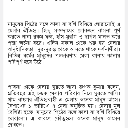
১৫২২ পুলিশ সদস্যকে চাকরিতে পুনর্
খিলক্ষেত থানা বিএনপির যুগ্ম আহ্বা
মানুষের পিঠের সঙ্গে কালা বা বর্শি বিধিয়ে ঘোরানোই এ
দেশের ৬ অঞ্চলে ঝড়ের আভাস
মেলার ঐতিহ্য। হিন্দু সম্প্রদায়ের লোকজন বাসনা পূর্ণ
করতে নানা রকম ফল, হাঁস-মুরগি ও ছাগল মানত করে
সার্ককে আরও গতিশীল করতে চায় বা
পূজা অর্চনা করে। এদিন সকাল থেকে শুরু হয় মেলার
আনুষ্ঠানিকতা। দুর-দুরান্ত থেকে আসতে থাকে দর্শনার্থীরা।
প্রেমের সম্পর্ক ছিন্ন না করায় মা-
বিভিন্ন ধর্মের মানুষের পদচারণায় মেলা কানায় কানায়
পরিপূর্ণ হয়ে উঠে।
প্রধানমন্ত্রীর সঙ্গে নবনিযুক্ত নৌবাহিন
হামের উপসর্গে আরও ৬ প্রাণহানি, স
পাবনা থেকে মেলায় ঘুরতে আসা রুপক কুমার বলেন,
অবশেষে পদত্যাগ করলেন ভারতের শিক্ষ
প্রতিবছর এই চড়ক মেলায় পরিবার নিয়ে ঘুরতে আসি।
গ্রাম বাংলার ঐতিহ্যবাহী এ মেলায় অনেক মানুষ আসে।
জামায়াত ফেরেশতাদের দল নয়, ভুল 
বৈশাখের ১ তারিখে এ মেলা অনুষ্ঠিত হয়। মেলার মূল
বৈশিষ্ট্য হচ্ছে, মানুষের পিঠের সঙ্গে কালা বা বর্শি বিধিয়ে
ঘোরানো। এ কারণে কৌতুহলে অনেক মানুষ আসেন
দেখতে।