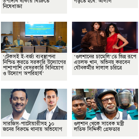
উপাদান থাকায় বিক্রিতে
গড়তে হবে: আলাল
নিষেধাজ্ঞা
‘টেকসই ই-বর্জ্য ব্যবস্থাপনা
‘গুলশানের চামেলি’তে ভিন্ন রূপে
নিশ্চিত করতে সরকারি উদ্যোগের
এডলফ খান, অভিনয় করবেন
পাশাপাশি বেসরকারি বিনিয়োগ
যৌনকর্মীর দালাল চরিত্রে
ও উদ্যোগ অপরিহার্য’
সারজিস-পাটোয়ারীসহ ১০
গুলশান থেকে সাবেক মন্ত্রী
জনের বিরুদ্ধে থানায় অভিযোগ
লতিফ সিদ্দিকী গ্রেফতার