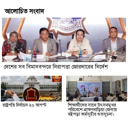
আলোচিত সংবাদ
দেশের সব বিমানবন্দরে নিরাপত্তা জোরদারের নির্দেশ
রাষ্ট্রপতি নির্বাচন ২০ আগস্ট
শিক্ষার্থীদের সাথে উৎসবমুখর
পরিবেশে ব্রাক্ষণবাড়িয়া জেলায়
বইপড়া কর্মসূচীর শুভসূচনা।