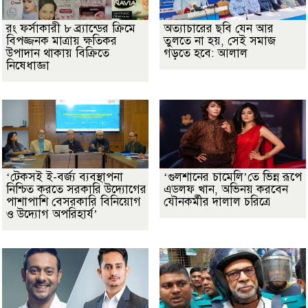
রং ফর্সাকারী ৮ ব্র্যান্ডের ক্রিমে
অত্যাচারের ছবি যেন আর
বিপজ্জনক মাত্রায় ক্ষতিকর
তুলতে না হয়, সেই সমাজ
উপাদান থাকায় বিক্রিতে
গড়তে হবে: আলাল
নিষেধাজ্ঞা
‘টেকসই ই-বর্জ্য ব্যবস্থাপনা
‘গুলশানের চামেলি’তে ভিন্ন রূপে
নিশ্চিত করতে সরকারি উদ্যোগের
এডলফ খান, অভিনয় করবেন
পাশাপাশি বেসরকারি বিনিয়োগ
যৌনকর্মীর দালাল চরিত্রে
ও উদ্যোগ অপরিহার্য’