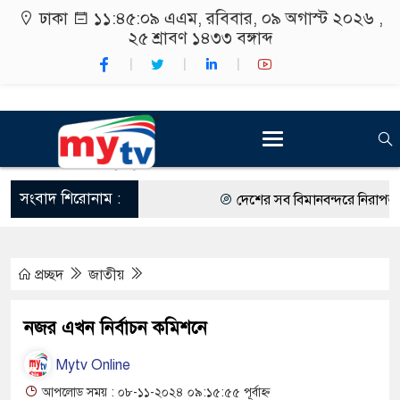
ঢাকা
১১:৪৫:১০ এএম
, রবিবার, ০৯ অগাস্ট ২০২৬ ,
২৫ শ্রাবণ ১৪৩৩
বঙ্গাব্দ
সংবাদ শিরোনাম :
দেশের সব বিমানবন্দরে নিরাপত্তা জোর
রাষ্ট্রপতি নির্বাচন ২০ আগস্ট
প্রচ্ছদ
জাতীয়
শিক্ষার্থীদের সাথে উৎসবমুখর পরিবেশ
কর্মসূচীর শুভসূচনা।
নজর এখন নির্বাচন কমিশনে
বিভিন্ন বিশ্ববিদ্যালয়ের শিক্ষার্থীদের 
Mytv Online
রং ফর্সাকারী ৮ ব্র্যান্ডের ক্রিমে বিপ
আপলোড সময় : ০৮-১১-২০২৪ ০৯:১৫:৫৫ পূর্বাহ্ন