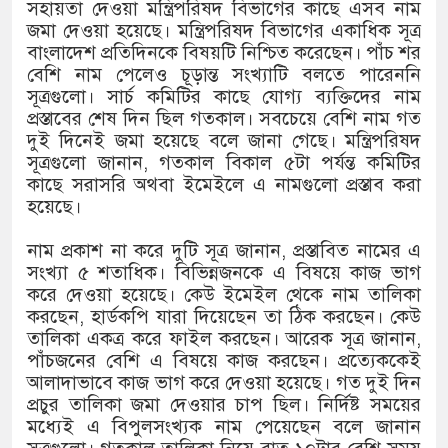
১৫২২ পুলিশ সদস্যকে চাকরিতে পুনর্
সহায়তা দেওয়া মন্ত্রিপরিষদ বিভাগের কাছে এসব নাম
জমা দেওয়া হয়েছে। মন্ত্রিপরিষদ বিভাগের একাধিক সূত্র
খিলক্ষেত থানা বিএনপির যুগ্ম আহ্বায়
বাংলাদেশ প্রতিদিনকে বিষয়টি নিশ্চিত করেছেন। পাঁচ শর
বেশি নাম পেলেও চূড়ান্ত সংখ্যাটি বলতে পারেননি
দেশের ৬ অঞ্চলে ঝড়ের আভাস
সূত্রগুলো। সার্চ কমিটির কাছে যোগ্য ব্যক্তিদের নাম
প্রস্তাবের শেষ দিন ছিল গতকাল। সবচেয়ে বেশি নাম গত
সার্ককে আরও গতিশীল করতে চায় বা
দুই দিনেই জমা হয়েছে বলে জানা গেছে। মন্ত্রিপরিষদ
সূত্রগুলো জানান, গতকাল বিকাল ৫টা পর্যন্ত কমিটির
প্রেমের সম্পর্ক ছিন্ন না করায় মা-ভ
কাছে সরাসরি অথবা ইমেইলে এ নামগুলো প্রস্তাব করা
হয়েছে।
প্রধানমন্ত্রীর সঙ্গে নবনিযুক্ত নৌবাহিনী
নাম প্রকাশ না করে দুটি সূত্র জানান, প্রস্তাবিত নামের এ
হামের উপসর্গে আরও ৬ প্রাণহানি, সব
সংখ্যা ৫ শতাধিক। বিভিন্নজনকে এ বিষয়ে কাজ ভাগ
করে দেওয়া হয়েছে। কেউ ইমেইল থেকে নাম তালিকা
অবশেষে পদত্যাগ করলেন ভারতের শিক্ষ
করছেন, হার্ডকপি যারা দিয়েছেন তা ঠিক করছেন। কেউ
তালিকা একত্র করে ফাইল করছেন। আরেক সূত্র জানান,
জামায়াত ফেরেশতাদের দল নয়, ভুল 
পাঁচজনের বেশি এ বিষয়ে কাজ করছেন। প্রত্যেককেই
আলাদাভাবে কাজ ভাগ করে দেওয়া হয়েছে। গত দুই দিন
প্রচুর তালিকা জমা দেওয়ার চাপ ছিল। নির্দিষ্ট সময়ের
মধ্যেই এ বিপুলসংখ্যক নাম পেয়েছেন বলে জানান