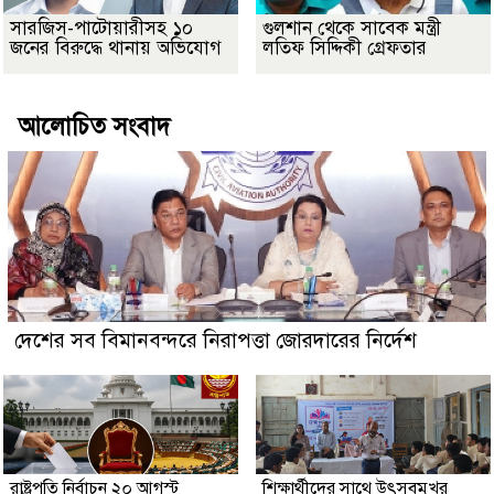
সারজিস-পাটোয়ারীসহ ১০
গুলশান থেকে সাবেক মন্ত্রী
জনের বিরুদ্ধে থানায় অভিযোগ
লতিফ সিদ্দিকী গ্রেফতার
আলোচিত সংবাদ
দেশের সব বিমানবন্দরে নিরাপত্তা জোরদারের নির্দেশ
রাষ্ট্রপতি নির্বাচন ২০ আগস্ট
শিক্ষার্থীদের সাথে উৎসবমুখর