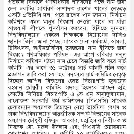
গতকাল বিকালে গণঅধিকার পরিষদের পক্ষে নাম জমা
দেন দলটির সাধারণ সম্পাদক রাশেদ খানের নেতৃত্বে
একটি প্রতিনিধি দল। পরে রাশেদ খান জানান, নির্বাচন
কমিশনে এমন মানুষ নিয়োগ দেওয়া যাবে না যাঁরা
আওয়ামী লীগকে পুনর্বাসন করবেন। ইসিতে ন্যূনতম
বিশ্ববিদ্যালয়ের একজন শিক্ষককে নিয়োগের দাবিও
জানান তিনি। জানা গেছে, সাবেক সেনা কর্মকর্তা, আমলা,
চিকিৎসক, আইনজীবীসহ ছয়জনের নাম ইসিতে জমা
দিয়েছে গণঅধিকার পরিষদ। এর আগে রবিবার নতুন
নির্বাচন কমিশন গঠনে নাম চেয়ে বিজ্ঞপ্তি জারি করে সার্চ
কমিটি। এর আগে ৩১ অক্টোবর সার্চ কমিটি গঠন করে
প্রজ্ঞাপন জারি করা হয়। ছয় সদস্যের সার্চ কমিটির নেতৃত্ব
দিচ্ছেন আপিল বিভাগের জ্যেষ্ঠ বিচারপতি জুবায়ের
রহমান চৌধুরী। কমিটির সদস্য হিসেবে আছেন হাই
কোর্টের সিনিয়র বিচারপতি এ কে এম আসাদুজ্জামান,
বাংলাদেশ সরকারি কর্ম কমিশনের (পিএসসি) সাবেক
চেয়ারম্যান অধ্যাপক জিন্নাতুন নেছা তাহমিদা বেগম ও
ঢাকা বিশ্ববিদ্যালয়ের আন্তর্জাতিক সম্পর্ক বিভাগের সাবেক
অধ্যাপক চৌধুরী রফিকুল আবরার, মহাহিসাব নিরীক্ষক ও
নিয়ন্ত্রক মো. নূরুল ইসলাম এবং পিএসসি চেয়ারম্যান
মোবাশ্বের মোনেম। এ কমিটি ১৫ কার্যদিবসের মধ্যে