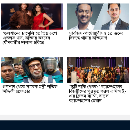
‘গুলশানের চামেলি’তে ভিন্ন রূপে
সারজিস-পাটোয়ারীসহ ১০ জনের
এডলফ খান, অভিনয় করবেন
বিরুদ্ধে থানায় অভিযোগ
যৌনকর্মীর দালাল চরিত্রে
গুলশান থেকে সাবেক মন্ত্রী লতিফ
‘স্কুটি নাকি গোল্ড?’ ক্যাম্পেইনের
সিদ্দিকী গ্রেফতার
বিজয়ীদের পুরস্কৃত করল এসিআই-
এর ফ্রিডম ব্র্যান্ড, বাড়ল
ক্যাম্পেইনের মেয়াদ