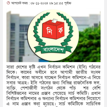
আপডেট সময় : ০৮-১১-২০২৪ ০৯:১৫:৫৫ পূর্বাহ্ন
থাকায় বিক্রিতে নিষেধাজ্ঞা
অত্যাচারের ছবি যেন আর তুলতে না হ
আলাল
‘গুলশানের চামেলি’তে ভিন্ন রূপে 
যৌনকর্মীর দালাল চরিত্রে
সারজিস-পাটোয়ারীসহ ১০ জনের বিরুদ
সারা দেশের দৃষ্টি এখন নির্বাচন কমিশন (ইসি) গঠনের
গুলশান থেকে সাবেক মন্ত্রী লতিফ সিদ্
দিকে। কাদের অধীনে হবে আগামী জাতীয় সংসদ
নির্বাচন, কারা আসতে যাচ্ছেন নির্বাচন কমিশনে-এ নিয়ে
‘স্কুটি নাকি গোল্ড?’ ক্যাম্পেইনের ব
সবার আগ্রহ। ইসি গঠনের জন্য বিভিন্ন রাজনৈতিক দল,
ব্যক্তি, পেশাজীবী সংগঠন থেকে পাঁচ শর বেশি
এর ফ্রিডম ব্র্যান্ড, বাড়ল ক্যাম্পেইনের মে
বিশিষ্টজনের নামের প্রস্তাব পেয়েছে সার্চ কমিটি। প্রধান
সংবিধান অনুযায়ী যথাসময়ে রাষ্ট্রপতি ন
নির্বাচন কমিশনার ও অন্যান্য নির্বাচন কমিশনার নিয়োগে
এ নাম প্রস্তাব করা হয়েছে। সার্চ কমিটিকে সাচিবিক