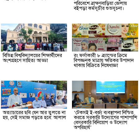
পরিবেশে ব্রাক্ষণবাড়িয়া জেলায়
বইপড়া কর্মসূচীর শুভসূচনা।
বিভিন্ন বিশ্ববিদ্যালয়ের শিক্ষার্থীদের
রং ফর্সাকারী ৮ ব্র্যান্ডের ক্রিমে
অংশগ্রহণে সাহিত্য আড্ডা
বিপজ্জনক মাত্রায় ক্ষতিকর উপাদান
থাকায় বিক্রিতে নিষেধাজ্ঞা
অত্যাচারের ছবি যেন আর তুলতে না
‘টেকসই ই-বর্জ্য ব্যবস্থাপনা নিশ্চিত
হয়, সেই সমাজ গড়তে হবে: আলাল
করতে সরকারি উদ্যোগের পাশাপাশি
বেসরকারি বিনিয়োগ ও উদ্যোগ
অপরিহার্য’