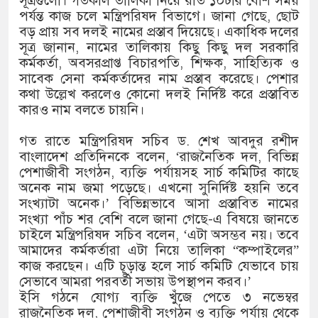
সূত্রগুলো। গতকাল তালিকা নিয়ে রাত ১০টার বেশি সময়
পর্যন্ত কাজ চলে মন্ত্রিপরিষদ বিভাগে। জানা গেছে, ছোট
বড় প্রায় সব দলই নামের প্রস্তাব দিয়েছে। একাধিক দলের
সূত্র জানান, নামের তালিকায় কিছু কিছু দল সরকারি
কর্মকর্তা, অবসরপ্রাপ্ত বিচারপতি, শিক্ষক, সাহিত্যিক ও
সাবেক সেনা কর্মকর্তাদের নাম প্রস্তাব করেছে। পেশার
কথা উল্লেখ করলেও কোনো দলই নির্দিষ্ট করে প্রস্তাবিত
কারও নাম বলতে চায়নি।
গত রাতে মন্ত্রিপরিষদ সচিব ড. শেখ আবদুর রশীদ
বাংলাদেশ প্রতিদিনকে বলেন, ‘রাজনৈতিক দল, বিভিন্ন
পেশাজীবী সংগঠন, ব্যক্তি পর্যায়সহ সার্চ কমিটির কাছে
অনেক নাম জমা পড়েছে। এখনো সুনির্দিষ্ট হয়নি তবে
সংখ্যাটা অনেক।’ বিভিন্নভাবে আসা প্রস্তাবিত নামের
সংখ্যা পাঁচ শর বেশি বলে জানা গেছে-এ বিষয়ে জানতে
চাইলে মন্ত্রিপরিষদ সচিব বলেন, ‘এটা অসম্ভব নয়। তবে
আমাদের কর্মকর্তারা এটা নিয়ে তালিকা “কম্পাইলের”
কাজ করছেন। এটি চূড়ান্ত হলে সার্চ কমিটি যেভাবে চায়
সেভাবে আমরা পরবর্তী সভায় উপস্থাপন করব।’
ইসি গঠনে যোগ্য ব্যক্তি খুঁজে পেতে ৩ নভেম্বর
রাজনৈতিক দল, পেশাজীবী সংগঠন ও ব্যক্তি পর্যায় থেকে