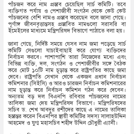
পাঁচজন করে নাম প্রস্তাব চেয়েছিল সার্চ কমিটি। তবে
ব্যক্তিগত পর্যায় ও পেশাজীবী সংগঠন থেকে কেউ কেউ
পাঁচজনের বেশি নামও প্রস্তাব করেছেন বলে জানা গেছে।
পূর্ণাঙ্গ জীবনবৃত্তান্তসহ প্রস্তাবিত নামগুলো সরাসরি বা
ইমেইলের মাধ্যমে মন্ত্রিপরিষদ বিভাগে পাঠাতে বলা হয়।
জানা গেছে, নির্দিষ্ট সময়ে যেসব নাম জমা পড়েছে সার্চ
কমিটি সেগুলো যাচাইবাছাই করে যোগ্য ব্যক্তিদের
নির্বাচন করবে। পাশাপাশি তারা নিজেদের মধ্যে এবং
বিভিন্ন ব্যক্তি, দল, সংগঠন ও পেশাজীবীর সঙ্গে বৈঠক
করে মোট ১০টি নাম চূড়ান্ত করে রাষ্ট্রপতির কাছে জমা
দেবে। রাষ্ট্রপতি সেখান থেকে একজন প্রধান নির্বাচন
কমিশনার (সিইসি) ও আরও চারজন নির্বাচন কমিশনারের
নাম চূড়ান্ত করে নির্বাচন কমিশন গঠন করে দেবেন।
অন্যতম বড় দল বিএনপি রবিবার পাঁচজনের নামের
তালিকা জমা দেয় মন্ত্রিপরিষদ বিভাগে। মন্ত্রিপরিষদের
সচিব ড. শেখ আবদুর রশীদের কাছে এ নামের তালিকা
হস্তান্তর করেন বিএনপির স্থায়ী কমিটির সদস্য সালাহউদ্দিন
আহমেদ ও যুগ্ম মহাসচিব শহীদ উদ্দিন চৌধুরী এ্যানী।