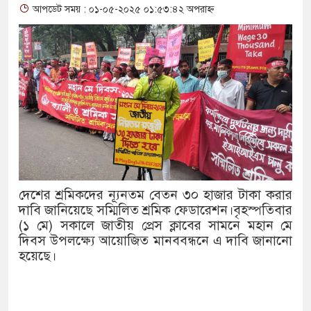
আপডেট সময় : ০১-০৫-২০২৫ ০১:৫৩:৪২ অপরাহ্ন
থাকায় বিক্রিতে নিষেধাজ্ঞা
অত্যাচারের ছবি যেন আর তুলতে না 
আলাল
‘গুলশানের চামেলি’তে ভিন্ন রূপে
যৌনকর্মীর দালাল চরিত্রে
সারজিস-পাটোয়ারীসহ ১০ জনের বিরু
দেশের শ্রমিকদের ন্যূনতম বেতন ৩০ হাজার টাকা করার
গুলশান থেকে সাবেক মন্ত্রী লতিফ সিদ
দাবি জানিয়েছে সম্মিলিত শ্রমিক ফেডারেশন।বৃহস্পতিবার
(১ মে) সকালে জাতীয় প্রেস ক্লাবের সামনে মহান মে
‘স্কুটি নাকি গোল্ড?’ ক্যাম্পেইনের 
দিবস উপলক্ষ্যে আয়োজিত মানববন্ধনে এ দাবি জানানো
হয়েছে।
এর ফ্রিডম ব্র্যান্ড, বাড়ল ক্যাম্পেইনের ম
সংবিধান অনুযায়ী যথাসময়ে রাষ্ট্রপতি 