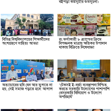
বইপড়া কর্মসূচীর শুভসূচনা।
বিভিন্ন বিশ্ববিদ্যালয়ের শিক্ষার্থীদের
রং ফর্সাকারী ৮ ব্র্যান্ডের ক্রিমে
অংশগ্রহণে সাহিত্য আড্ডা
বিপজ্জনক মাত্রায় ক্ষতিকর উপাদান
থাকায় বিক্রিতে নিষেধাজ্ঞা
অত্যাচারের ছবি যেন আর তুলতে না
‘টেকসই ই-বর্জ্য ব্যবস্থাপনা নিশ্চিত
হয়, সেই সমাজ গড়তে হবে: আলাল
করতে সরকারি উদ্যোগের পাশাপাশি
বেসরকারি বিনিয়োগ ও উদ্যোগ
অপরিহার্য’