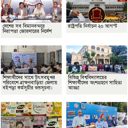
দেশের সব বিমানবন্দরে
রাষ্ট্রপতি নির্বাচন ২০ আগস্ট
নিরাপত্তা জোরদারের নির্দেশ
শিক্ষার্থীদের সাথে উৎসবমুখর
বিভিন্ন বিশ্ববিদ্যালয়ের
পরিবেশে ব্রাক্ষণবাড়িয়া জেলায়
শিক্ষার্থীদের অংশগ্রহণে সাহিত্য
বইপড়া কর্মসূচীর শুভসূচনা।
আড্ডা