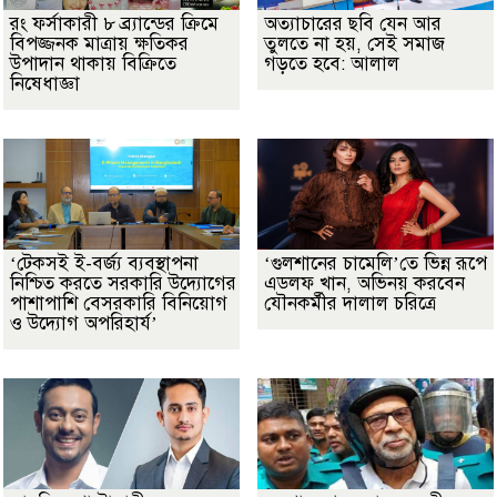
রং ফর্সাকারী ৮ ব্র্যান্ডের ক্রিমে
অত্যাচারের ছবি যেন আর
বিপজ্জনক মাত্রায় ক্ষতিকর
তুলতে না হয়, সেই সমাজ
উপাদান থাকায় বিক্রিতে
গড়তে হবে: আলাল
নিষেধাজ্ঞা
‘টেকসই ই-বর্জ্য ব্যবস্থাপনা
‘গুলশানের চামেলি’তে ভিন্ন রূপে
নিশ্চিত করতে সরকারি উদ্যোগের
এডলফ খান, অভিনয় করবেন
পাশাপাশি বেসরকারি বিনিয়োগ
যৌনকর্মীর দালাল চরিত্রে
ও উদ্যোগ অপরিহার্য’