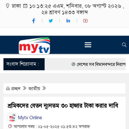
ঢাকা
১০:১৩:২৬ এএম
, শনিবার, ০৮ অগাস্ট ২০২৬ ,
২৪ শ্রাবণ ১৪৩৩
বঙ্গাব্দ
সংবাদ শিরোনাম :
দেশের সব বিমানবন্দরে নিরাপত্তা জো
রাষ্ট্রপতি নির্বাচন ২০ আগস্ট
প্রচ্ছদ
জাতীয়
শিক্ষার্থীদের সাথে উৎসবমুখর পরিবে
কর্মসূচীর শুভসূচনা।
শ্রমিকদের বেতন ন্যূনতম ৩০ হাজার টাকা করার দাবি
বিভিন্ন বিশ্ববিদ্যালয়ের শিক্ষার্থীদের
Mytv Online
রং ফর্সাকারী ৮ ব্র্যান্ডের ক্রিমে বি
আপলোড সময় : ০১-০৫-২০২৫ ০১:৫৩:৪২ অপরাহ্ন