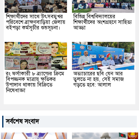
শিক্ষার্থীদের সাথে উৎসবমুখর
বিভিন্ন বিশ্ববিদ্যালয়ের
পরিবেশে ব্রাক্ষণবাড়িয়া জেলায়
শিক্ষার্থীদের অংশগ্রহণে সাহিত্য
বইপড়া কর্মসূচীর শুভসূচনা।
আড্ডা
রং ফর্সাকারী ৮ ব্র্যান্ডের ক্রিমে
অত্যাচারের ছবি যেন আর
বিপজ্জনক মাত্রায় ক্ষতিকর
তুলতে না হয়, সেই সমাজ
উপাদান থাকায় বিক্রিতে
গড়তে হবে: আলাল
নিষেধাজ্ঞা
সর্বশেষ সংবাদ