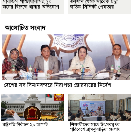
সারজিস-পাটোয়ারীসহ ১০
গুলশান থেকে সাবেক মন্ত্রী
জনের বিরুদ্ধে থানায় অভিযোগ
লতিফ সিদ্দিকী গ্রেফতার
আলোচিত সংবাদ
দেশের সব বিমানবন্দরে নিরাপত্তা জোরদারের নির্দেশ
রাষ্ট্রপতি নির্বাচন ২০ আগস্ট
শিক্ষার্থীদের সাথে উৎসবমুখর
পরিবেশে ব্রাক্ষণবাড়িয়া জেলায়