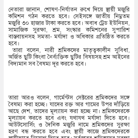
১৫২২ পুলিশ সদস্যকে চাকরিতে পুনর
নেতারা জানান, শোষণ-নির্যাতন রুখে দিয়ে স্থায়ী মজুরি
খিলক্ষেত থানা বিএনপির যুগ্ম আহ্বা
কমিশন গঠন করতে হবে। সেইসঙ্গে জাতীয় নিম্নতম
মজুরি ৩০ হাজার টাকা করতে হবে। অবাধ ট্রেড ইউনিয়ন,
দেশের ৬ অঞ্চলে ঝড়ের আভাস
সামাজিক সুরক্ষা, শ্রম, সংস্কার কমিশনের সুপারিশ
বাস্তবায়নসহ সমতা- মর্যাদা ও অধিকার প্রতিষ্ঠিত করতে
সার্ককে আরও গতিশীল করতে চায় ব
হবে।
তারা বলেন, নারী শ্রমিকদের মাতৃত্বকালীন সুবিধা,
প্রেমের সম্পর্ক ছিন্ন না করায় মা-
অর্জিত ছুটি কিংবা নৈর্ব্যক্তিক ছুটির বিষয়সহ শ্রম আইনের
বিদ্যমান সব বৈষম্য দূর করতে হবে।
প্রধানমন্ত্রীর সঙ্গে নবনিযুক্ত নৌবাহিন
হামের উপসর্গে আরও ৬ প্রাণহানি, স
অবশেষে পদত্যাগ করলেন ভারতের শিক্
তারা আরও বলেন, গার্মেন্টস সেক্টরের শ্রমিকদের সঙ্গে
বৈষম্য করা হচ্ছে। যাদের রক্ত আর গামের উপর দাঁড়িয়ে
জামায়াত ফেরেশতাদের দল নয়, ভুল
আছে দেশ, তাদের মূল্যায়ন করা হচ্ছে না। শ্রমিকদেরকে
মূল্যায়ন করতে হবে এবং যথাযথ মর্যাদা দিতে হবে।
আউটসোর্সিং ও দৈনিক মজুরি নামে শ্রমিকদের সুরক্ষা
হরণ বন্ধ করতে হবে এবং স্থায়ী কাজে শ্রমিকদেরকে