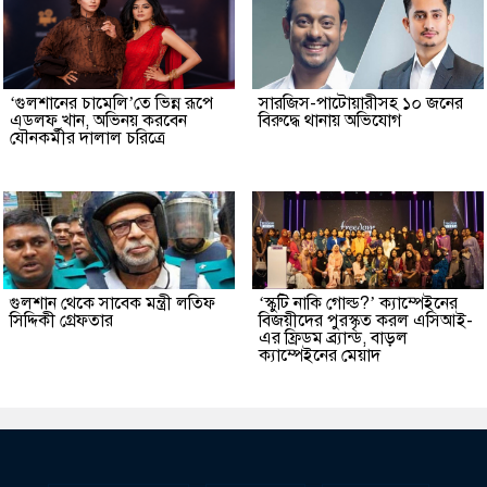
‘গুলশানের চামেলি’তে ভিন্ন রূপে
সারজিস-পাটোয়ারীসহ ১০ জনের
এডলফ খান, অভিনয় করবেন
বিরুদ্ধে থানায় অভিযোগ
যৌনকর্মীর দালাল চরিত্রে
গুলশান থেকে সাবেক মন্ত্রী লতিফ
‘স্কুটি নাকি গোল্ড?’ ক্যাম্পেইনের
সিদ্দিকী গ্রেফতার
বিজয়ীদের পুরস্কৃত করল এসিআই-
এর ফ্রিডম ব্র্যান্ড, বাড়ল
ক্যাম্পেইনের মেয়াদ