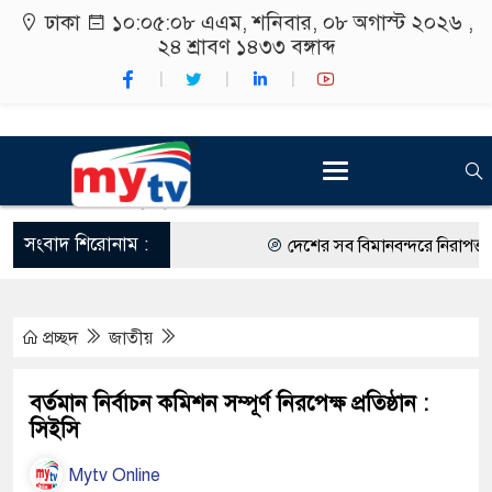
ঢাকা
১০:০৫:০৯ এএম
, শনিবার, ০৮ অগাস্ট ২০২৬ ,
২৪ শ্রাবণ ১৪৩৩
বঙ্গাব্দ
সংবাদ শিরোনাম :
দেশের সব বিমানবন্দরে নিরাপত্তা জোর
রাষ্ট্রপতি নির্বাচন ২০ আগস্ট
প্রচ্ছদ
জাতীয়
শিক্ষার্থীদের সাথে উৎসবমুখর পরিবেশ
কর্মসূচীর শুভসূচনা।
বর্তমান নির্বাচন কমিশন সম্পূর্ণ নিরপেক্ষ প্রতিষ্ঠান :
সিইসি
বিভিন্ন বিশ্ববিদ্যালয়ের শিক্ষার্থীদের 
Mytv Online
রং ফর্সাকারী ৮ ব্র্যান্ডের ক্রিমে বিপজ