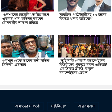
‘গুলশানের চামেলি’তে ভিন্ন রূপে
সারজিস-পাটোয়ারীসহ ১০ জনের
এডলফ খান, অভিনয় করবেন
বিরুদ্ধে থানায় অভিযোগ
যৌনকর্মীর দালাল চরিত্রে
গুলশান থেকে সাবেক মন্ত্রী লতিফ
‘স্কুটি নাকি গোল্ড?’ ক্যাম্পেইনের
সিদ্দিকী গ্রেফতার
বিজয়ীদের পুরস্কৃত করল এসিআই-
এর ফ্রিডম ব্র্যান্ড, বাড়ল
ক্যাম্পেইনের মেয়াদ
আমাদের সম্পর্কে
সাইটম্যাপ
আরএসএস