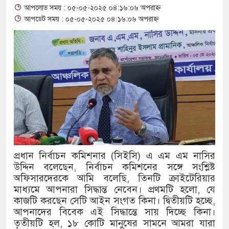
আপলোড সময় : ০৫-০৫-২০২৫ ০৪:১৬:০৬ অপরাহ্ন
থাকায় বিক্রিতে নিষেধাজ্ঞা
আপডেট সময় : ০৫-০৫-২০২৫ ০৪:১৬:০৬ অপরাহ্ন
অত্যাচারের ছবি যেন আর তুলতে না হ
আলাল
‘গুলশানের চামেলি’তে ভিন্ন রূপে 
যৌনকর্মীর দালাল চরিত্রে
সারজিস-পাটোয়ারীসহ ১০ জনের বিরুদ
গুলশান থেকে সাবেক মন্ত্রী লতিফ সিদ্
প্রধান নির্বাচন কমিশনার (সিইসি) এ এম এম নাসির
উদ্দিন বলেছেন, নির্বাচন কমিশনের সঙ্গে সংশ্লিষ্ট
‘স্কুটি নাকি গোল্ড?’ ক্যাম্পেইনের ব
অফিসারদেরকে আমি বলেছি, তিনটি ক্রাইটেরিয়ার
এর ফ্রিডম ব্র্যান্ড, বাড়ল ক্যাম্পেইনের মে
মাধ্যমে আপনারা সিদ্ধান্ত নেবেন। প্রথমটি হলো, যে
কাজটি করছেন সেটি আইন সংগত কিনা। দ্বিতীয়টি হচ্ছে,
সংবিধান অনুযায়ী যথাসময়ে রাষ্ট্রপতি নি
আপনাদের বিবেক এই সিদ্ধান্তে সায় দিচ্ছে কিনা।
তৃতীয়টি হল, ১৮ কোটি মানুষের সামনে আমরা যারা