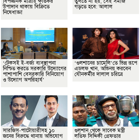
বিপজ্জনক মাত্রায় ক্ষতিকর
তুলতে না হয়, সেই সমাজ
উপাদান থাকায় বিক্রিতে
গড়তে হবে: আলাল
নিষেধাজ্ঞা
‘টেকসই ই-বর্জ্য ব্যবস্থাপনা
‘গুলশানের চামেলি’তে ভিন্ন রূপে
নিশ্চিত করতে সরকারি উদ্যোগের
এডলফ খান, অভিনয় করবেন
পাশাপাশি বেসরকারি বিনিয়োগ
যৌনকর্মীর দালাল চরিত্রে
ও উদ্যোগ অপরিহার্য’
সারজিস-পাটোয়ারীসহ ১০
গুলশান থেকে সাবেক মন্ত্রী
জনের বিরুদ্ধে থানায় অভিযোগ
লতিফ সিদ্দিকী গ্রেফতার