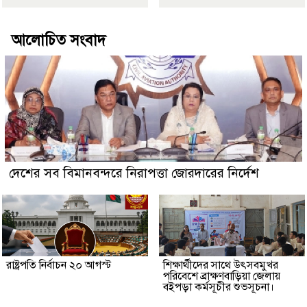
আলোচিত সংবাদ
দেশের সব বিমানবন্দরে নিরাপত্তা জোরদারের নির্দেশ
রাষ্ট্রপতি নির্বাচন ২০ আগস্ট
শিক্ষার্থীদের সাথে উৎসবমুখর
পরিবেশে ব্রাক্ষণবাড়িয়া জেলায়
বইপড়া কর্মসূচীর শুভসূচনা।