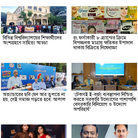
বিভিন্ন বিশ্ববিদ্যালয়ের শিক্ষার্থীদের
রং ফর্সাকারী ৮ ব্র্যান্ডের ক্রিমে
অংশগ্রহণে সাহিত্য আড্ডা
বিপজ্জনক মাত্রায় ক্ষতিকর উপাদান
থাকায় বিক্রিতে নিষেধাজ্ঞা
অত্যাচারের ছবি যেন আর তুলতে না
‘টেকসই ই-বর্জ্য ব্যবস্থাপনা নিশ্চিত
হয়, সেই সমাজ গড়তে হবে: আলাল
করতে সরকারি উদ্যোগের পাশাপাশি
বেসরকারি বিনিয়োগ ও উদ্যোগ
অপরিহার্য’