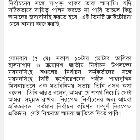
১৫২২ পুলিশ সদস্যকে চাকরিতে পুনর্ব
নির্বাচনের সঙ্গে সম্পৃক্ত থাকব তারা আসামি। যদি
সঠিকভাবে দায়িত্ব পালন করতে না পারি তাহলে কিন্তু
খিলক্ষেত থানা বিএনপির যুগ্ম আহ্বায়
আমাদের জবাবদিহি করতে হবে। এই তিনটি ক্রাইটেরিয়া
মেনে আমরা কাজ করছি।
দেশের ৬ অঞ্চলে ঝড়ের আভাস
সার্ককে আরও গতিশীল করতে চায় বা
প্রেমের সম্পর্ক ছিন্ন না করায় মা-ভ
সোমবার (৫ মে) সকাল ১০টায় ভোটার তালিকা
হালনাগাদ ও ত্রয়োদশ জাতীয় নির্বাচন উপলক্ষ্যে
প্রধানমন্ত্রীর সঙ্গে নবনিযুক্ত নৌবাহিনী
ময়মনসিংহ অঞ্চলের নির্বাচন কর্মকর্তাদের সঙ্গে
ময়মনসিংহ সিটি কর্পোরেশনের শহীদ শাহাবুদ্দিন
হামের উপসর্গে আরও ৬ প্রাণহানি, সব
মিলনায়তনে এক মতবিনিময় সভায় তিনি এসব কথা
বলেন। তিনি আরও বলেন, আমরা যে শপথ নিয়েছি সেটা
অবশেষে পদত্যাগ করলেন ভারতের শিক্ষা
আমরা সমুন্নত রাখব। নিরপেক্ষ নির্বাচনের জন্য আমরা
প্রতিজ্ঞাবদ্ধ। বর্তমান নির্বাচন কমিশন সম্পূর্ণ নিরপেক্ষ
জামায়াত ফেরেশতাদের দল নয়, ভুল 
প্রতিষ্ঠান। সেই নিশ্চয়তা আমরা জাতিকে দিতে পারি।