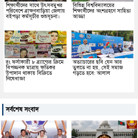
শিক্ষার্থীদের সাথে উৎসবমুখর
বিভিন্ন বিশ্ববিদ্যালয়ের
পরিবেশে ব্রাক্ষণবাড়িয়া জেলায়
শিক্ষার্থীদের অংশগ্রহণে সাহিত্য
বইপড়া কর্মসূচীর শুভসূচনা।
আড্ডা
রং ফর্সাকারী ৮ ব্র্যান্ডের ক্রিমে
অত্যাচারের ছবি যেন আর
বিপজ্জনক মাত্রায় ক্ষতিকর
তুলতে না হয়, সেই সমাজ
উপাদান থাকায় বিক্রিতে
গড়তে হবে: আলাল
নিষেধাজ্ঞা
সর্বশেষ সংবাদ