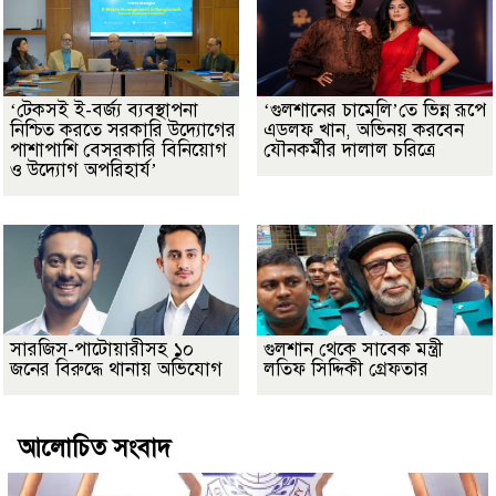
‘টেকসই ই-বর্জ্য ব্যবস্থাপনা
‘গুলশানের চামেলি’তে ভিন্ন রূপে
নিশ্চিত করতে সরকারি উদ্যোগের
এডলফ খান, অভিনয় করবেন
পাশাপাশি বেসরকারি বিনিয়োগ
যৌনকর্মীর দালাল চরিত্রে
ও উদ্যোগ অপরিহার্য’
সারজিস-পাটোয়ারীসহ ১০
গুলশান থেকে সাবেক মন্ত্রী
জনের বিরুদ্ধে থানায় অভিযোগ
লতিফ সিদ্দিকী গ্রেফতার
আলোচিত সংবাদ