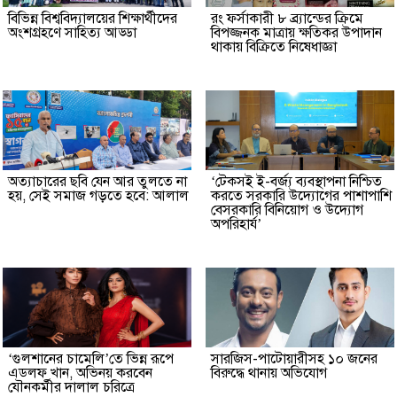
বিভিন্ন বিশ্ববিদ্যালয়ের শিক্ষার্থীদের
রং ফর্সাকারী ৮ ব্র্যান্ডের ক্রিমে
অংশগ্রহণে সাহিত্য আড্ডা
বিপজ্জনক মাত্রায় ক্ষতিকর উপাদান
থাকায় বিক্রিতে নিষেধাজ্ঞা
অত্যাচারের ছবি যেন আর তুলতে না
‘টেকসই ই-বর্জ্য ব্যবস্থাপনা নিশ্চিত
হয়, সেই সমাজ গড়তে হবে: আলাল
করতে সরকারি উদ্যোগের পাশাপাশি
বেসরকারি বিনিয়োগ ও উদ্যোগ
অপরিহার্য’
‘গুলশানের চামেলি’তে ভিন্ন রূপে
সারজিস-পাটোয়ারীসহ ১০ জনের
এডলফ খান, অভিনয় করবেন
বিরুদ্ধে থানায় অভিযোগ
যৌনকর্মীর দালাল চরিত্রে