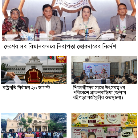
দেশের সব বিমানবন্দরে নিরাপত্তা জোরদারের নির্দেশ
রাষ্ট্রপতি নির্বাচন ২০ আগস্ট
শিক্ষার্থীদের সাথে উৎসবমুখর
পরিবেশে ব্রাক্ষণবাড়িয়া জেলায়
বইপড়া কর্মসূচীর শুভসূচনা।