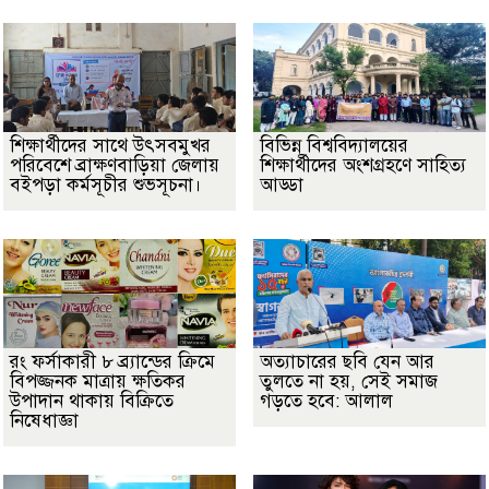
শিক্ষার্থীদের সাথে উৎসবমুখর
বিভিন্ন বিশ্ববিদ্যালয়ের
পরিবেশে ব্রাক্ষণবাড়িয়া জেলায়
শিক্ষার্থীদের অংশগ্রহণে সাহিত্য
বইপড়া কর্মসূচীর শুভসূচনা।
আড্ডা
রং ফর্সাকারী ৮ ব্র্যান্ডের ক্রিমে
অত্যাচারের ছবি যেন আর
বিপজ্জনক মাত্রায় ক্ষতিকর
তুলতে না হয়, সেই সমাজ
উপাদান থাকায় বিক্রিতে
গড়তে হবে: আলাল
নিষেধাজ্ঞা