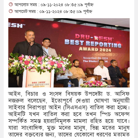
আপলোড সময় : ০৯-১১-২০২৪ ০৮:৩৫:০৯ পূর্বাহ্ন
থাকায় বিক্রিতে নিষেধাজ্ঞা
আপডেট সময় : ০৯-১১-২০২৪ ০৮:৩৫:০৯ পূর্বাহ্ন
অত্যাচারের ছবি যেন আর তুলতে না 
আলাল
‘গুলশানের চামেলি’তে ভিন্ন রূপে 
যৌনকর্মীর দালাল চরিত্রে
সারজিস-পাটোয়ারীসহ ১০ জনের বিরু
গুলশান থেকে সাবেক মন্ত্রী লতিফ সিদ্
আইন, বিচার ও সংসদ বিষয়ক উপদেষ্টা ড. আসিফ
নজরুল বলেছেন, ইতোপূর্বে দেওয়া ঘোষণা অনুযায়ী
‘স্কুটি নাকি গোল্ড?’ ক্যাম্পেইনের 
সাইবার নিরাপত্তা আইন (সিএসএস) বাতিল করা হচ্ছে।
এর ফ্রিডম ব্র্যান্ড, বাড়ল ক্যাম্পেইনের ম
আইনটি যখন বাতিল করা হবে তখন স্পিচ অফেন্স
সম্পর্কিত সমস্ত হয়রানিমূলক মামলা রহিত হয়ে যাবে।
সংবিধান অনুযায়ী যথাসময়ে রাষ্ট্রপতি ন
যারা সাংবাদিক, মুক্ত মনের মানুষ, ভিন্ন মতের মানুষ
তাদের বক্তব্যের জন্য, তাদের যেকোনো ধরণের মতামত