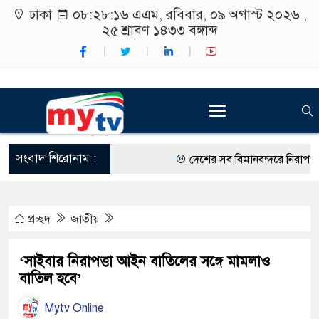
ঢাকা
০৮:২৮:১৭ এএম
, রবিবার, ০৯ অগাস্ট ২০২৬ ,
২৫ শ্রাবণ ১৪৩৩
বঙ্গাব্দ
সংবাদ শিরোনাম :
দেশের সব বিমানবন্দরে নিরাপত্তা জোর
রাষ্ট্রপতি নির্বাচন ২০ আগস্ট
প্রচ্ছদ
জাতীয়
শিক্ষার্থীদের সাথে উৎসবমুখর পরিবে
কর্মসূচীর শুভসূচনা।
‘সাইবার নিরাপত্তা আইন বাতিলের সঙ্গে মামলাও
বাতিল হবে’
বিভিন্ন বিশ্ববিদ্যালয়ের শিক্ষার্থীদের
Mytv Online
রং ফর্সাকারী ৮ ব্র্যান্ডের ক্রিমে বিপ