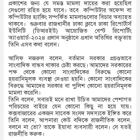
১৫২২ পুলিশ সদস্যকে চাকরিতে পুনর্
প্রকাশের জন্য যে সমস্ত মামলা দায়ের করা হয়েছিল
সেগুলো রহিত হয়ে যাবে। তবে কম্পিউটার অফেন্স বা
খিলক্ষেত থানা বিএনপির যুগ্ম আহ্বায়
কম্পিউটার হ্যাকিং সম্পর্কিত মামলাগুলোর বিচার অব্যাহত
থাকবে। শুক্রবার রাজধানীর ঢাকা ক্লাবে ঢাকা রিপোর্টার্স
দেশের ৬ অঞ্চলে ঝড়ের আভাস
ইউনিটি (ডিআরইউ) আয়োজিত বেস্ট রিপোর্টিং
অ্যাওয়ার্ড-২০২৪ প্রদান অনুষ্ঠানে প্রধান অতিথির বক্তৃতায়
সার্ককে আরও গতিশীল করতে চায় বা
তিনি এসব কথা বলেন।
প্রেমের সম্পর্ক ছিন্ন না করায় মা-
আসিফ নজরুল বলেন, বর্তমান সরকার প্রচণ্ডভাবে
সাংবাদিক বান্ধব থাকার চেষ্টা করছে। আমাদের সরকারের
প্রধানমন্ত্রীর সঙ্গে নবনিযুক্ত নৌবাহিন
পক্ষ থেকে কোনো সাংবাদিকের বিরুদ্ধে কোনো
হয়রানিমূলক ব্যবস্থা নেওয়া হয়নি। কোনো সাংবাদিকের
হামের উপসর্গে আরও ৬ প্রাণহানি, স
বিরুদ্ধে আমাদের সরকার বা পুলিশ কোনো হয়রানিমূলক
মামলা করেনি।
অবশেষে পদত্যাগ করলেন ভারতের শিক্ষ
তিনি বলেন, সবারই মনে রাখা উচিত আমাদের পেশাগত
পরিচয়ের বাইরে যেন কোনো কিছু না হয়ে যায়।
জামায়াত ফেরেশতাদের দল নয়, ভুল 
কক্সবাজারের একজন সাবেক সংসদ সদস্যকে ইঙ্গিত করে
তিনি বলেন, আপনারা কেউ বদিকে রাজনীতিক বলেন,
বলনে না তো? তাকে ইয়াবা ব্যবসায়ী বলেন। সে যতই
রাজনীতি করুক।