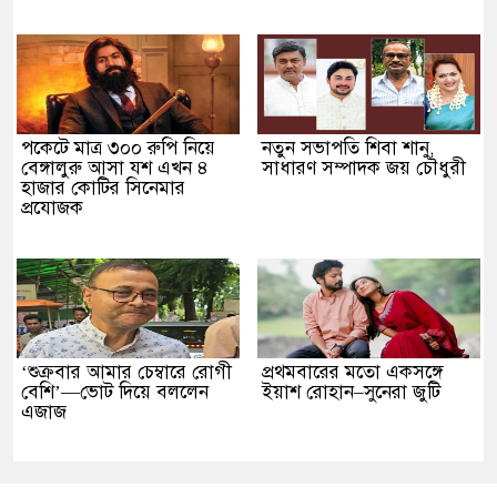
পকেটে মাত্র ৩০০ রুপি নিয়ে
নতুন সভাপতি শিবা শানু,
বেঙ্গালুরু আসা যশ এখন ৪
সাধারণ সম্পাদক জয় চৌধুরী
হাজার কোটির সিনেমার
প্রযোজক
‘শুক্রবার আমার চেম্বারে রোগী
প্রথমবারের মতো একসঙ্গে
বেশি’—ভোট দিয়ে বললেন
ইয়াশ রোহান–সুনেরা জুটি
এজাজ