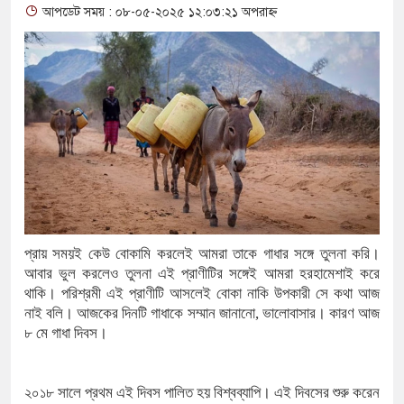
আপডেট সময় : ০৮-০৫-২০২৫ ১২:০৩:২১ অপরাহ্ন
থাকায় বিক্রিতে নিষেধাজ্ঞা
অত্যাচারের ছবি যেন আর তুলতে না হ
আলাল
‘গুলশানের চামেলি’তে ভিন্ন রূপে 
যৌনকর্মীর দালাল চরিত্রে
সারজিস-পাটোয়ারীসহ ১০ জনের বিরু
প্রায় সময়ই কেউ বোকামি করলেই আমরা তাকে গাধার সঙ্গে তুলনা করি।
গুলশান থেকে সাবেক মন্ত্রী লতিফ সিদ্
আবার ভুল করলেও তুলনা এই প্রাণীটির সঙ্গেই আমরা হরহামেশাই করে
‘স্কুটি নাকি গোল্ড?’ ক্যাম্পেইনের 
থাকি। পরিশ্রমী এই প্রাণীটি আসলেই বোকা নাকি উপকারী সে কথা আজ
নাই বলি। আজকের দিনটি গাধাকে সম্মান জানানো, ভালোবাসার। কারণ আজ
এর ফ্রিডম ব্র্যান্ড, বাড়ল ক্যাম্পেইনের ম
৮ মে গাধা দিবস।
সংবিধান অনুযায়ী যথাসময়ে রাষ্ট্রপতি ন
২০১৮ সালে প্রথম এই দিবস পালিত হয় বিশ্বব্যাপি। এই দিবসের শুরু করেন