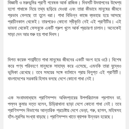
১৫২২ পুলিশ সদস্যকে চাকরিতে পুনর্
বিজ্ঞানী ও মরুভূমির প্রাণী গবেষক আর্ক রাজিক। দিবসটি উদযাপনের উদ্দেশ্য
হলো গাধাকে নিয়ে তথ্য ছড়িয়ে দেওয়া এবং তারা কীভাবে মানুষের জীবনে
খিলক্ষেত থানা বিএনপির যুগ্ম আহ্বায়
প্রভাব ফেলছে তা তুলে ধরা। গাধা বিভিন্ন কাজে ব্যবহার হয়ে আসছে
প্রাচীনকাল থেকেই। তারপরেও কোনো স্বীকৃতি নেই এই প্রাণীটির। এই
দেশের ৬ অঞ্চলে ঝড়ের আভাস
ভাবনা থেকেই ফেসবুকে একটি গ্রুপ খুলে আর্ক প্রচারণা চালান। অনেকেই
সাড়া দেন আর শুরু হয় গাধা দিবস।
সার্ককে আরও গতিশীল করতে চায় বা
প্রেমের সম্পর্ক ছিন্ন না করায় মা-
বিগত কয়েক শতাব্দীতে গাধা মানুষের জীবনের একটি অংশ হয়ে ওঠে। বিশেষ
প্রধানমন্ত্রীর সঙ্গে নবনিযুক্ত নৌবাহিন
করে পণ্য পরিবহণে মানুষকে সাহায্য করে এসেছে, এমনকি তারা যুদ্ধেও
ভূমিকা রেখেছে। তবে সময়ের সঙ্গে বর্তমানে প্রায় বিলুপ্ত এই প্রাণীটি।
হামের উপসর্গে আরও ৬ প্রাণহানি, স
বাংলাদেশের সরকারি হিসাব বলছে দেশে কোনো গাধা নেই।
অবশেষে পদত্যাগ করলেন ভারতের শিক্ষ
এক সংবাদমাধ্যমে প্রাণিসম্পদ অধিদপ্তরের উপপরিচালক প্রশাসন ডা.
জামায়াত ফেরেশতাদের দল নয়, ভুল 
পল্লব কুমার দত্ত বলেন, চিড়িয়াখানা ছাড়া দেশে কোনো গাধা নেই। তবে
প্রাণিসম্পদ বিভাগের আন্তরিক প্রচেষ্টায় দেশে ভেড়া, গরু, ছাগল, মহিষসহ
হাঁস-মুরগির সংখ্যা বাড়ছে। প্রাণিসম্পদ খাতে ব্যাপক উন্নয়ন হয়েছে।