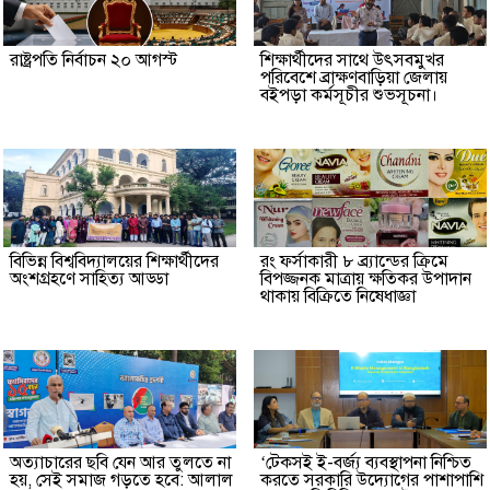
রাষ্ট্রপতি নির্বাচন ২০ আগস্ট
শিক্ষার্থীদের সাথে উৎসবমুখর
পরিবেশে ব্রাক্ষণবাড়িয়া জেলায়
বইপড়া কর্মসূচীর শুভসূচনা।
বিভিন্ন বিশ্ববিদ্যালয়ের শিক্ষার্থীদের
রং ফর্সাকারী ৮ ব্র্যান্ডের ক্রিমে
অংশগ্রহণে সাহিত্য আড্ডা
বিপজ্জনক মাত্রায় ক্ষতিকর উপাদান
থাকায় বিক্রিতে নিষেধাজ্ঞা
অত্যাচারের ছবি যেন আর তুলতে না
‘টেকসই ই-বর্জ্য ব্যবস্থাপনা নিশ্চিত
হয়, সেই সমাজ গড়তে হবে: আলাল
করতে সরকারি উদ্যোগের পাশাপাশি