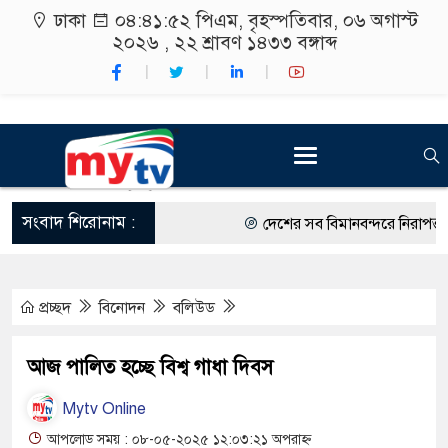
ঢাকা
০৪:৪১:৫৩ পিএম
, বৃহস্পতিবার, ০৬ অগাস্ট
২০২৬ ,
২২ শ্রাবণ ১৪৩৩
বঙ্গাব্দ
সংবাদ শিরোনাম :
দেশের সব বিমানবন্দরে নিরাপত্তা জোর
রাষ্ট্রপতি নির্বাচন ২০ আগস্ট
প্রচ্ছদ
বিনোদন
বলিউড
শিক্ষার্থীদের সাথে উৎসবমুখর পরিবে
কর্মসূচীর শুভসূচনা।
আজ পালিত হচ্ছে বিশ্ব গাধা দিবস
বিভিন্ন বিশ্ববিদ্যালয়ের শিক্ষার্থীদের 
Mytv Online
রং ফর্সাকারী ৮ ব্র্যান্ডের ক্রিমে বিপ
আপলোড সময় : ০৮-০৫-২০২৫ ১২:০৩:২১ অপরাহ্ন