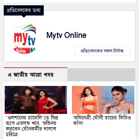
প্রতিবেদকের তথ্য
Mytv Online
প্রতিবেদকের সকল নিউজ
এ জাতীয় আরো খবর
‘গুলশানের চামেলি’তে ভিন্ন
অভিনেত্রী মৌনী রায়ের ভিডিও
রূপে এডলফ খান, অভিনয়
ফাঁস!
করবেন যৌনকর্মীর দালাল
চরিত্রে