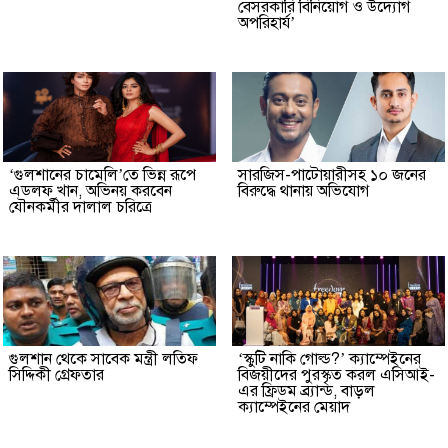
বেসরকারি বিনিয়োগ ও উদ্যোগ
অপরিহার্য’
‘গুলশানের চামেলি’তে ভিন্ন রূপে
সারজিস-পাটোয়ারীসহ ১০ জনের
এডলফ খান, অভিনয় করবেন
বিরুদ্ধে থানায় অভিযোগ
যৌনকর্মীর দালাল চরিত্রে
গুলশান থেকে সাবেক মন্ত্রী লতিফ
‘স্কুটি নাকি গোল্ড?’ ক্যাম্পেইনের
সিদ্দিকী গ্রেফতার
বিজয়ীদের পুরস্কৃত করল এসিআই-
এর ফ্রিডম ব্র্যান্ড, বাড়ল
ক্যাম্পেইনের মেয়াদ