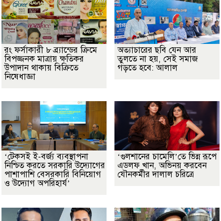
রং ফর্সাকারী ৮ ব্র্যান্ডের ক্রিমে
অত্যাচারের ছবি যেন আর
বিপজ্জনক মাত্রায় ক্ষতিকর
তুলতে না হয়, সেই সমাজ
উপাদান থাকায় বিক্রিতে
গড়তে হবে: আলাল
নিষেধাজ্ঞা
‘টেকসই ই-বর্জ্য ব্যবস্থাপনা
‘গুলশানের চামেলি’তে ভিন্ন রূপে
নিশ্চিত করতে সরকারি উদ্যোগের
এডলফ খান, অভিনয় করবেন
পাশাপাশি বেসরকারি বিনিয়োগ
যৌনকর্মীর দালাল চরিত্রে
ও উদ্যোগ অপরিহার্য’