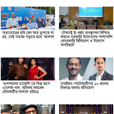
অত্যাচারের ছবি যেন আর তুলতে না
‘টেকসই ই-বর্জ্য ব্যবস্থাপনা নিশ্চিত
হয়, সেই সমাজ গড়তে হবে: আলাল
করতে সরকারি উদ্যোগের পাশাপাশি
বেসরকারি বিনিয়োগ ও উদ্যোগ
অপরিহার্য’
‘গুলশানের চামেলি’তে ভিন্ন রূপে
সারজিস-পাটোয়ারীসহ ১০ জনের
এডলফ খান, অভিনয় করবেন
বিরুদ্ধে থানায় অভিযোগ
যৌনকর্মীর দালাল চরিত্রে