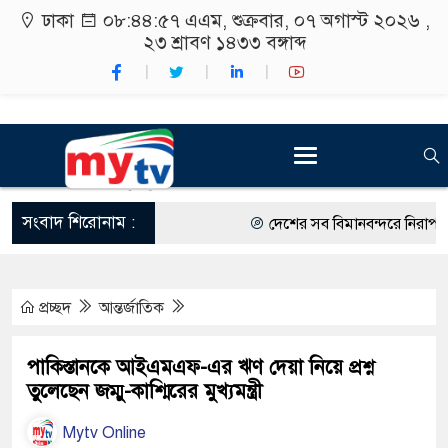
ঢাকা
০৮:৪৪:৫৮ এএম
, শুক্রবার, ০৭ অগাস্ট ২০২৬ ,
২৩ শ্রাবণ ১৪৩৩
বঙ্গাব্দ
সংবাদ শিরোনাম :
দেশের সব বিমানবন্দরে নিরাপত্তা জো
রাষ্ট্রপতি নির্বাচন ২০ আগস্ট
প্রচ্ছদ
আন্তর্জাতিক
শিক্ষার্থীদের সাথে উৎসবমুখর পরিব
কর্মসূচীর শুভসূচনা।
পাকিস্তানকে আইএমএফ-এর ঋণ দেয়া নিয়ে প্রশ্ন
তুলেছেন জম্মু-কাশ্মিরের মুখ্যমন্ত্রী
বিভিন্ন বিশ্ববিদ্যালয়ের শিক্ষার্থীদে
Mytv Online
রং ফর্সাকারী ৮ ব্র্যান্ডের ক্রিমে বি