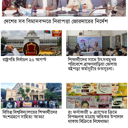
দেশের সব বিমানবন্দরে নিরাপত্তা জোরদারের নির্দেশ
রাষ্ট্রপতি নির্বাচন ২০ আগস্ট
শিক্ষার্থীদের সাথে উৎসবমুখর
পরিবেশে ব্রাক্ষণবাড়িয়া জেলায়
বইপড়া কর্মসূচীর শুভসূচনা।
বিভিন্ন বিশ্ববিদ্যালয়ের শিক্ষার্থীদের
রং ফর্সাকারী ৮ ব্র্যান্ডের ক্রিমে
অংশগ্রহণে সাহিত্য আড্ডা
বিপজ্জনক মাত্রায় ক্ষতিকর উপাদান
থাকায় বিক্রিতে নিষেধাজ্ঞা