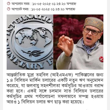
আপলোড সময় : ১০-০৫-২০২৫ ০১:২৩:২০ অপরাহ্ন
থাকায় বিক্রিতে নিষেধাজ্ঞা
আপডেট সময় : ১০-০৫-২০২৫ ০১:২৩:২০ অপরাহ্ন
অত্যাচারের ছবি যেন আর তুলতে না 
আলাল
‘গুলশানের চামেলি’তে ভিন্ন রূপে
যৌনকর্মীর দালাল চরিত্রে
সারজিস-পাটোয়ারীসহ ১০ জনের বির
গুলশান থেকে সাবেক মন্ত্রী লতিফ সিদ
আন্তর্জাতিক মুদ্রা তহবিল (আইএমএফ) পাকিস্তানের জন্য
১.৪ বিলিয়ন মার্কিন ডলারের একটি নতুন ঋণ অনুমোদন
‘স্কুটি নাকি গোল্ড?’ ক্যাম্পেইনের
করেছে, যা জলবায়ু সহনশীলতা কর্মসূচির আওতায় বরাদ্দ
এর ফ্রিডম ব্র্যান্ড, বাড়ল ক্যাম্পেইনের 
করা হবে। একই সঙ্গে চলমান সাত বিলিয়ন ডলারের
কর্মসূচির প্রথম পর্যালোচনা সফলভাবে সম্পন্ন হওয়ায়
সংবিধান অনুযায়ী যথাসময়ে রাষ্ট্রপতি 
আরও ১ বিলিয়ন ডলার ঋণ ছাড় করা হয়েছে।