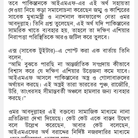
১৫২২ পুলিশ সদস্যকে চাকরিতে পুনর
তবে পাকিস্তানকে আইএমএফ-এর এই অর্থ সহায়তা
দেওয়া নিয়ে কড়া সমালোচনা করেছেন জম্মু ও কাশ্মিরের
খিলক্ষেত থানা বিএনপির যুগ্ম আহ্বা
সাবেক মুখ্যমন্ত্রী ও ন্যাশনাল কনফারেন্স নেতা ওমর
আবদুল্লাহ। তিনি প্রশ্ন তুলেছেন, এই অর্থ যদি পাকিস্তানের
দেশের ৬ অঞ্চলে ঝড়ের আভাস
সামরিক খাতে ব্যবহার হয়, তাহলে তা দক্ষিণ এশিয়ার
নিরাপত্তা পরিস্থিতিকে আরও জটিল করে তুলবে।
সার্ককে আরও গতিশীল করতে চায় ব
এক্স (সাবেক টুইটার)–এ পোস্ট করা এক বার্তায় তিনি
প্রেমের সম্পর্ক ছিন্ন না করায় মা
বলেন,
“আমি বুঝতে পারছি না আন্তর্জাতিক সম্প্রদায় কীভাবে
প্রধানমন্ত্রীর সঙ্গে নবনিযুক্ত নৌবাহি
বিশ্বাস করে যে দক্ষিণ এশিয়ার উত্তেজনা কমে যাবে।
আইএমএফ আসলে পাকিস্তানের অস্ত্র ও গোলাবারুদের
হামের উপসর্গে আরও ৬ প্রাণহানি, 
অর্থায়ন করছে। এই অস্ত্রই তারা ভারতের পুঞ্চ, রাজৌরি,
উরি, তাংধরসহ সীমান্তবর্তী অঞ্চলে হামলার জন্য ব্যবহার
অবশেষে পদত্যাগ করলেন ভারতের শিক্
করছে।”
জামায়াত ফেরেশতাদের দল নয়, ভুল
ওমর আবদুল্লাহর এই বক্তব্যে সামাজিক মাধ্যমে নানা
প্রতিক্রিয়া দেখা দিয়েছে। কেউ কেউ একে বাস্তব উদ্বেগ
বলে উল্লেখ করেছেন, আবার কেউ বলেছেন,
আইএমএফের অর্থ বরাদ্দের নির্দিষ্ট নজরদারির মাধ্যমে