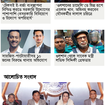
‘টেকসই ই-বর্জ্য ব্যবস্থাপনা
‘গুলশানের চামেলি’তে ভিন্ন রূপে
নিশ্চিত করতে সরকারি উদ্যোগের
এডলফ খান, অভিনয় করবেন
পাশাপাশি বেসরকারি বিনিয়োগ
যৌনকর্মীর দালাল চরিত্রে
ও উদ্যোগ অপরিহার্য’
সারজিস-পাটোয়ারীসহ ১০
গুলশান থেকে সাবেক মন্ত্রী
জনের বিরুদ্ধে থানায় অভিযোগ
লতিফ সিদ্দিকী গ্রেফতার
আলোচিত সংবাদ