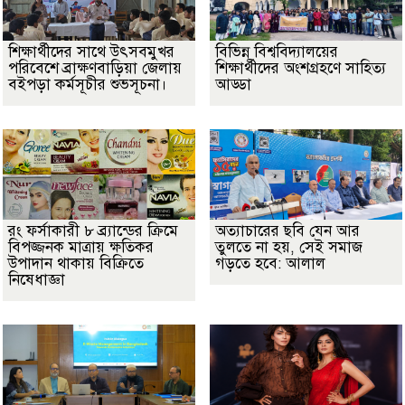
শিক্ষার্থীদের সাথে উৎসবমুখর
বিভিন্ন বিশ্ববিদ্যালয়ের
পরিবেশে ব্রাক্ষণবাড়িয়া জেলায়
শিক্ষার্থীদের অংশগ্রহণে সাহিত্য
বইপড়া কর্মসূচীর শুভসূচনা।
আড্ডা
রং ফর্সাকারী ৮ ব্র্যান্ডের ক্রিমে
অত্যাচারের ছবি যেন আর
বিপজ্জনক মাত্রায় ক্ষতিকর
তুলতে না হয়, সেই সমাজ
উপাদান থাকায় বিক্রিতে
গড়তে হবে: আলাল
নিষেধাজ্ঞা