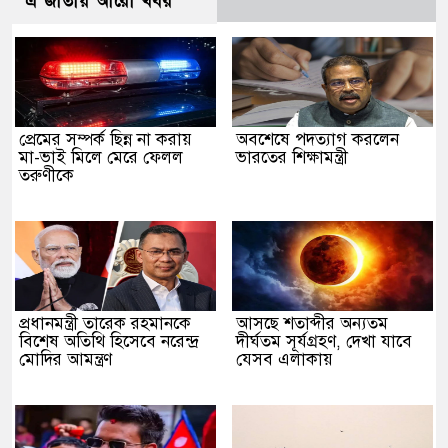
এ জাতীয় আরো খবর
প্রেমের সম্পর্ক ছিন্ন না করায়
অবশেষে পদত্যাগ করলেন
মা-ভাই মিলে মেরে ফেলল
ভারতের শিক্ষামন্ত্রী
তরুণীকে
প্রধানমন্ত্রী তারেক রহমানকে
আসছে শতাব্দীর অন্যতম
বিশেষ অতিথি হিসেবে নরেন্দ্র
দীর্ঘতম সূর্যগ্রহণ, দেখা যাবে
মোদির আমন্ত্রণ
যেসব এলাকায়