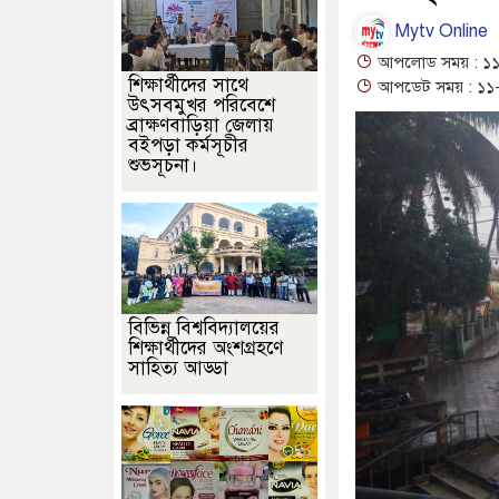
Mytv Online
আপলোড সময় : ১১-
শিক্ষার্থীদের সাথে
আপডেট সময় : ১১-
উৎসবমুখর পরিবেশে
ব্রাক্ষণবাড়িয়া জেলায়
বইপড়া কর্মসূচীর
শুভসূচনা।
বিভিন্ন বিশ্ববিদ্যালয়ের
শিক্ষার্থীদের অংশগ্রহণে
সাহিত্য আড্ডা