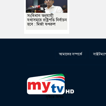
সংবিধান অনুযায়ী
যথাসময়ে রাষ্ট্রপতি নির্বাচন
হবে : মির্জা ফখরুল
আমাদের সম্পর্কে
সাইটম্যা