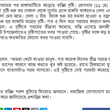
গরমের পর রাঙ্গামাটিতে ঝড়েছে স্বস্তির বৃষ্টি। রোববার (১১ মে)
ৃষ্টি শুরু হয়।সকাল থেকে সুর্যের চোখ রাঙ্গনি থাকলেও বেলা 
ো মেঘ জমে। বেলা ২ টার দিকে শুরু হয় দমকা হাওয়া ও বজ্র
রু হয় মাঝারি মাত্রার বৃষ্টি। গত ৩ দিন ধরে গরমের কারণে জ
িল। এ বৃষ্টিতে গরমের তীব্রতা কমেছে, স্বস্তি এসেছে জনজ
টি উপজেলাতেও বৃষ্টিপাতের খবর পাওয়া গেছে। বৃষ্টির সঙ্গে ঝড় 
থাও ক্ষয়ক্ষতির কোনো খবর পাওয়া যায়নি।
েন, ‘আমরা খেটে খাওয়া মানুষ। গত কয়েক দিনের তীব্র গরমে
। তাপের কারণে কাজ করতে খুব কষ্ট হয়েছে। রাতে ঠিকমতো ঘ
ফ্যানে বাতাসটাও গরম লাগতো। এই বৃষ্টিতে সেই গরমটা কমেছে,শ
র স্বস্তির পরশ বুলিয়ে দিয়েছে জনমনে। সমাজিক যোগাযোগ মা
করে জানিয়েছে প্রশান্তির কথা।
ook
stodon
WhatsApp
LinkedIn
Pinterest
Threads
Copy
Twitter