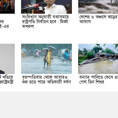
সংবিধান অনুযায়ী যথাসময়ে
দেশের ৬ অঞ্চলে ঝড়ের
দের
রাষ্ট্রপতি নির্বাচন হবে : মির্জা
আভাস
আই-এর
ফখরুল
ি খতিয়ে
বৃহস্পতিবার থেকে আবারও
বন্যার পানিতে ভেসে প্র
ট্রমন্ত্রী
শুরু হতে পারে অতিভারী বর্ষণ
গেল তিন শিশুর