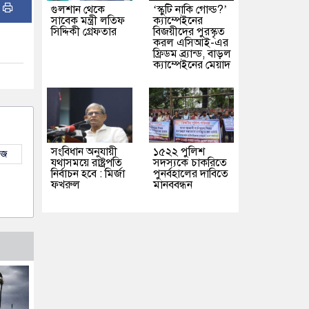
:
গুলশান থেকে
‘স্কুটি নাকি গোল্ড?’
সাবেক মন্ত্রী লতিফ
ক্যাম্পেইনের
সিদ্দিকী গ্রেফতার
বিজয়ীদের পুরস্কৃত
করল এসিআই-এর
ফ্রিডম ব্র্যান্ড, বাড়ল
ক্যাম্পেইনের মেয়াদ
সংবিধান অনুযায়ী
১৫২২ পুলিশ
উজ
যথাসময়ে রাষ্ট্রপতি
সদস্যকে চাকরিতে
নির্বাচন হবে : মির্জা
পুনর্বহালের দাবিতে
ফখরুল
মানববন্ধন