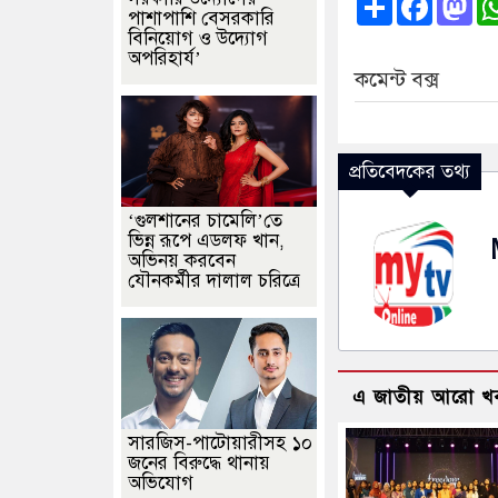
পাশাপাশি বেসরকারি
বিনিয়োগ ও উদ্যোগ
অপরিহার্য’
কমেন্ট বক্স
প্রতিবেদকের তথ্য
‘গুলশানের চামেলি’তে
ভিন্ন রূপে এডলফ খান,
অভিনয় করবেন
যৌনকর্মীর দালাল চরিত্রে
এ জাতীয় আরো খ
সারজিস-পাটোয়ারীসহ ১০
জনের বিরুদ্ধে থানায়
অভিযোগ