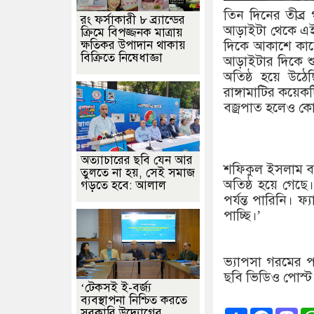
তিন দিনের তীব্র 
রং ফর্সাকারী ৮ ব্র্যান্ডের
আড়াইটা থেকে এই ব
ক্রিমে বিপজ্জনক মাত্রায়
ক্ষতিকর উপাদান থাকায়
দিকে আকাশে কাল
বিক্রিতে নিষেধাজ্ঞা
আড়াইটার দিকে শু
অতিষ্ঠ হয়ে উঠেছ
রাঙ্গামাটির কয়েক
বজ্রপাত হলেও কো
অত্যাচারের ছবি যেন আর
শফিকুল ইসলাম বল
তুলতে না হয়, সেই সমাজ
অতিষ্ঠ হয়ে গেছে
গড়তে হবে: আলাল
পর্যন্ত পারিনি। 
পাচ্ছি।’
ভ্যাপসা গরমের প
ছবি ভিডিও পোস্ট 
‘টেকসই ই-বর্জ্য
ব্যবস্থাপনা নিশ্চিত করতে
Share
Faceb
Ma
সরকারি উদ্যোগের