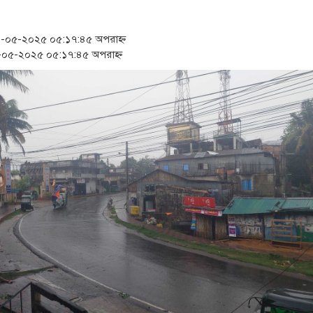
সংবিধান অনুযায়ী যথাসময়ে রাষ্ট্রপতি নির
খিলক্ষেত থানা বিএনপির যুগ্ম আহ্বায়ক
০৫-২০২৫ ০৫:১৭:৪৫ অপরাহ্ন
০৫-২০২৫ ০৫:১৭:৪৫ অপরাহ্ন
প্রেমের সম্পর্ক ছিন্ন না করায় মা-ভা
অবশেষে পদত্যাগ করলেন ভারতের শিক্ষাম
‘রাষ্ট্রপতি হিসেবে মির্জা ফখরুল সেরা প