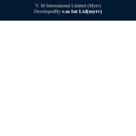
V. M International Limited (Mytv)
v.m Int Ltd(mytv)
DevelopedBy