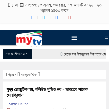
ঢাকা
০৩:৩৭:৪৩ এএম
, শুক্রবার, ০৭ অগাস্ট ২০২৬ ,
২৩
শ্রাবণ ১৪৩৩
বঙ্গাব্দ
সংবাদ শিরোনাম :
দেশের সব বিমানবন্দরে নিরাপত্তা জোরদারে
রাষ্ট্রপতি নির্বাচন ২০ আগস্ট
প্রচ্ছদ
আন্তর্জাতিক
শিক্ষার্থীদের সাথে উৎসবমুখর পরিবেশে ব্র
শুভসূচনা।
যুদ্ধ রোমান্টিক নয়, বলিউড মুভিও নয় - ভারতের সাবেক
সেনাপ্রধান
বিভিন্ন বিশ্ববিদ্যালয়ের শিক্ষার্থীদের অ
Mytv Online
রং ফর্সাকারী ৮ ব্র্যান্ডের ক্রিমে বিপজ্জ