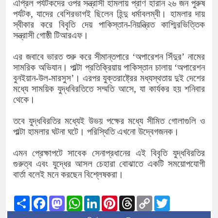
এপ্রিল পর্যটকদের ওপর সন্ত্রাসী হামলায় প্রাণ হারান ২৬ জন পুরুষ
পর্যটক, যাদের বেশিরভাগই ছিলেন হিন্দু ধর্মাবলম্বী। হামলার দায়
স্বীকার করে বিবৃতি দেয় পাকিস্তান-নিয়ন্ত্রিত কাশ্মিরভিত্তিক
সন্ত্রাসী গোষ্ঠী টিআরএফ।
এর জবাবে ভারত শুরু করে সীমান্তপারে ‘অপারেশন সিঁদুর’ নামের
সামরিক অভিযান। পাল্টা প্রতিক্রিয়ায় পাকিস্তান চালায় ‘অপারেশন
বুনইয়ান-উল-মারসুস’। এরপর যুক্তরাষ্ট্রের মধ্যস্থতায় দুই দেশের
মধ্যে সাময়িক যুদ্ধবিরতিতে সম্মতি আসে, যা কার্যকর হয় শনিবার
থেকে।
তবে যুদ্ধবিরতির মধ্যেই উভয় পক্ষের মধ্যে সীমিত গোলাগুলি ও
পাল্টা হামলার ঘটনা ঘটে। পরিস্থিতি এখনো উদ্বেগজনক।
এমন প্রেক্ষাপটে সাবেক সেনাপ্রধানের এই বিবৃতি যুদ্ধবিরতির
গুরুত্ব এবং যুদ্ধের আসল চেহারা বোঝাতে একটি সময়োপযোগী
বার্তা বলেই মনে করছেন বিশ্লেষকরা।
Share
Facebook
Mastodon
WhatsApp
LinkedIn
Pinterest
Threads
Copy
Twitter
Link