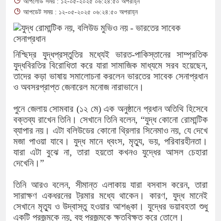
আপলোড সময় : ১২-০৫-২০২৫ ০৬:২৪:৫০ অপরাহ্ন
আপডেট সময় : ১২-০৫-২০২৫ ০৬:২৪:৫০ অপরাহ্ন
নিষেধাজ্ঞা
অত্যাচারের ছবি যেন আর তুলতে না হয়
নিশ্ছিদ্র যুদ্ধপ্রস্তুতির মধ্যেই ভারত-পাকিস্তানের সাম্প্রতিক
‘গুলশানের চামেলি’তে ভিন্ন রূপে এডলফ
যুদ্ধবিরতির বিরোধিতা করে যারা সামাজিক মাধ্যমে সরব হয়েছেন,
তাদের কড়া ভাষায় সমালোচনা করলেন ভারতের সাবেক সেনাপ্রধান
চরিত্রে
ও অবসরপ্রাপ্ত জেনারেল মনোজ নারাভানে।
সারজিস-পাটোয়ারীসহ ১০ জনের বিরুদ্ধে
পুনে জেলায় সোমবার (১২ মে) এক অনুষ্ঠানে প্রধান অতিথি হিসেবে
বক্তব্য রাখেন তিনি। সেখানে তিনি বলেন, “যুদ্ধ কোনো রোমান্টিক
গুলশান থেকে সাবেক মন্ত্রী লতিফ সিদ্দিক
ব্যাপার নয়। এটা বলিউডের কোনো থ্রিলার সিনেমাও নয়, যে দেখে
‘স্কুটি নাকি গোল্ড?’ ক্যাম্পেইনের বিজ
মজা পাওয়া যাবে। যুদ্ধ মানে ধ্বংস, মৃত্যু, ভয়, পরিবারহীনতা।
যারা এটা বুঝে না, তারা হয়তো কখনও যুদ্ধের আসল চেহারা
ব্র্যান্ড, বাড়ল ক্যাম্পেইনের মেয়াদ
দেখেনি।”
সংবিধান অনুযায়ী যথাসময়ে রাষ্ট্রপতি নির্ব
তিনি আরও বলেন, সীমান্ত এলাকায় যারা বসবাস করেন, তারা
সারাক্ষণ একধরনের ট্রমার মধ্যে থাকেন। কারণ, যুদ্ধ মানেই
১৫২২ পুলিশ সদস্যকে চাকরিতে পুনর্বহাল
সেখানে মৃত্যু ও উদ্বাস্তু হওয়ার আশঙ্কা। যুদ্ধের ভয়াবহতা শুধু
একটি প্রজন্মকে নয়, বহু প্রজন্মকে ক্ষতবিক্ষত করে তোলে।