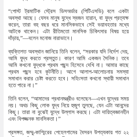
খিলক্ষেত থানা বিএনপির যুগ্ম আহ্বায়ক ম
“পোস্ট ট্রমাটিক স্ট্রেস ডিসঅর্ডার (পিটিএসডি) বলে একটা
দেশের ৬ অঞ্চলে ঝড়ের আভাস
অবস্থা আছে। যেসব মানুষ যুদ্ধে স্বজন হারান, বা যুদ্ধ প্রত্যক্ষ
করেন, তারা বহু বছর ধরে মানসিকভাবে সেই ভয়াবহতার মধ্যে
সার্ককে আরও গতিশীল করতে চায় বাংলাদ
আটকে থাকেন। এটা রীতিমতো মানসিক চিকিৎসার বিষয় হয়ে
দাঁড়ায়,”—বলেন মনোজ নারাভানে।
প্রেমের সম্পর্ক ছিন্ন না করায় মা-ভাই 
ব্যক্তিগত অবস্থান জানিয়ে তিনি বলেন, “সরকার যদি নির্দেশ দেয়,
প্রধানমন্ত্রীর সঙ্গে নবনিযুক্ত নৌবাহিনী 
আমি যুদ্ধ করতে প্রস্তুত। কারণ আমি একজন সৈনিক। তবে
আমি কখনো যুদ্ধকে প্রথম পছন্দ হিসেবে দেখি না। আমার কাছে
হামের উপসর্গে আরও ৬ প্রাণহানি, সবাই 
প্রথম পছন্দ হবে কূটনীতি। আগে আলাপ-আলোচনায় সমস্যা
সমাধান করার চেষ্টা করতে হবে। সহিংসতা কখনো স্থায়ী সমাধান
অবশেষে পদত্যাগ করলেন ভারতের শিক্ষামন্
হতে পারে না।”
জামায়াত ফেরেশতাদের দল নয়, ভুল হতে 
তিনি বলেন, “আমাদের প্রধানমন্ত্রীও বলেছেন—এখন যুদ্ধের সময়
নয়। অথচ কিছু লোক যুদ্ধ নিয়ে হুজুগ তুলছে, যেন এটা আনন্দের
কিছু। তারা না বুঝেই যুদ্ধে উল্লাস করছে। এটা দায়িত্বজ্ঞানহীন
এবং বিপজ্জনক মানসিকতা।”
প্রসঙ্গত, জম্মু-কাশ্মিরের পেহেলগামের বৈসরন উপত্যকায় গত ২২