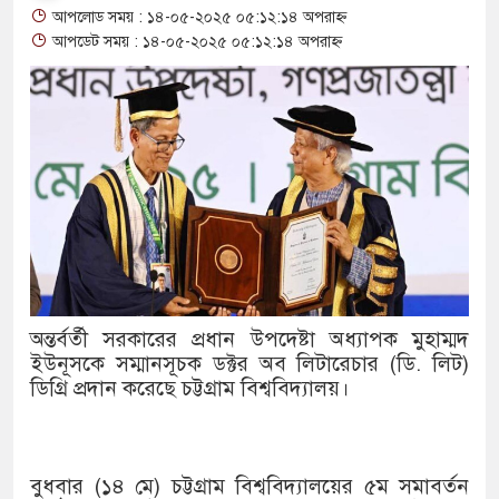
আপলোড সময় : ১৪-০৫-২০২৫ ০৫:১২:১৪ অপরাহ্ন
থাকায় বিক্রিতে নিষেধাজ্ঞা
আপডেট সময় : ১৪-০৫-২০২৫ ০৫:১২:১৪ অপরাহ্ন
অত্যাচারের ছবি যেন আর তুলতে ন
আলাল
‘গুলশানের চামেলি’তে ভিন্ন রূপ
যৌনকর্মীর দালাল চরিত্রে
সারজিস-পাটোয়ারীসহ ১০ জনের বি
গুলশান থেকে সাবেক মন্ত্রী লতিফ সি
অন্তর্বর্তী সরকারের প্রধান উপদেষ্টা অধ্যাপক মুহাম্মদ
ইউনূসকে সম্মানসূচক ডক্টর অব লিটারেচার (ডি. লিট)
‘স্কুটি নাকি গোল্ড?’ ক্যাম্পেইনে
ডিগ্রি প্রদান করেছে চট্টগ্রাম বিশ্ববিদ্যালয়।
এর ফ্রিডম ব্র্যান্ড, বাড়ল ক্যাম্পেইনের
সংবিধান অনুযায়ী যথাসময়ে রাষ্ট্রপতি
বুধবার (১৪ মে) চট্টগ্রাম বিশ্ববিদ্যালয়ের ৫ম সমাবর্তন