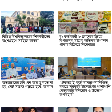
বিভিন্ন বিশ্ববিদ্যালয়ের শিক্ষার্থীদের
রং ফর্সাকারী ৮ ব্র্যান্ডের ক্রিমে
অংশগ্রহণে সাহিত্য আড্ডা
বিপজ্জনক মাত্রায় ক্ষতিকর উপাদান
থাকায় বিক্রিতে নিষেধাজ্ঞা
অত্যাচারের ছবি যেন আর তুলতে না
‘টেকসই ই-বর্জ্য ব্যবস্থাপনা নিশ্চিত
হয়, সেই সমাজ গড়তে হবে: আলাল
করতে সরকারি উদ্যোগের পাশাপাশি
বেসরকারি বিনিয়োগ ও উদ্যোগ
অপরিহার্য’