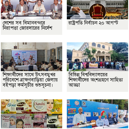
দেশের সব বিমানবন্দরে
রাষ্ট্রপতি নির্বাচন ২০ আগস্ট
নিরাপত্তা জোরদারের নির্দেশ
শিক্ষার্থীদের সাথে উৎসবমুখর
বিভিন্ন বিশ্ববিদ্যালয়ের
পরিবেশে ব্রাক্ষণবাড়িয়া জেলায়
শিক্ষার্থীদের অংশগ্রহণে সাহিত্য
বইপড়া কর্মসূচীর শুভসূচনা।
আড্ডা