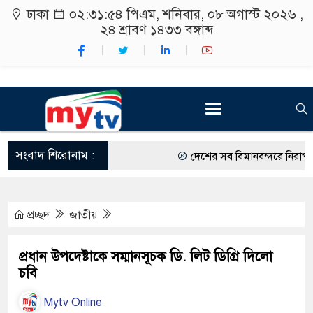
ঢাকা
০২:৩১:৫৫ পিএম
, শনিবার, ০৮ অগাস্ট ২০২৬ ,
২৪ শ্রাবণ ১৪৩৩
বঙ্গাব্দ
সংবাদ শিরোনাম :
দেশের সব বিমানবন্দরে নিরাপত্তা জ
রাষ্ট্রপতি নির্বাচন ২০ আগস্ট
প্রচ্ছদ
জাতীয়
শিক্ষার্থীদের সাথে উৎসবমুখর পরি
কর্মসূচীর শুভসূচনা।
প্রধান উপদেষ্টাকে সম্মানসূচক ডি. লিট ডিগ্রি দিলো
চবি
বিভিন্ন বিশ্ববিদ্যালয়ের শিক্ষার্থীদ
Mytv Online
রং ফর্সাকারী ৮ ব্র্যান্ডের ক্রিমে ব