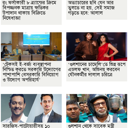
রং ফর্সাকারী ৮ ব্র্যান্ডের ক্রিমে
অত্যাচারের ছবি যেন আর
বিপজ্জনক মাত্রায় ক্ষতিকর
তুলতে না হয়, সেই সমাজ
উপাদান থাকায় বিক্রিতে
গড়তে হবে: আলাল
নিষেধাজ্ঞা
‘টেকসই ই-বর্জ্য ব্যবস্থাপনা
‘গুলশানের চামেলি’তে ভিন্ন রূপে
নিশ্চিত করতে সরকারি উদ্যোগের
এডলফ খান, অভিনয় করবেন
পাশাপাশি বেসরকারি বিনিয়োগ
যৌনকর্মীর দালাল চরিত্রে
ও উদ্যোগ অপরিহার্য’
সারজিস-পাটোয়ারীসহ ১০
গুলশান থেকে সাবেক মন্ত্রী