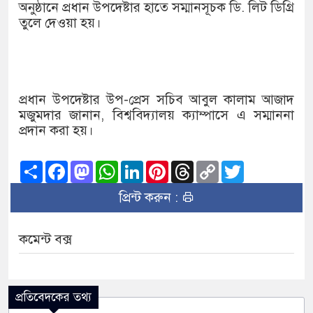
১৫২২ পুলিশ সদস্যকে চাকরিতে পুন
অনুষ্ঠানে প্রধান উপদেষ্টার হাতে সম্মানসূচক ডি. লিট ডিগ্রি
তুলে দেওয়া হয়।
খিলক্ষেত থানা বিএনপির যুগ্ম আহ্ব
দেশের ৬ অঞ্চলে ঝড়ের আভাস
সার্ককে আরও গতিশীল করতে চায় 
প্রধান উপদেষ্টার উপ-প্রেস সচিব আবুল কালাম আজাদ
মজুমদার জানান, বিশ্ববিদ্যালয় ক্যাম্পাসে এ সম্মাননা
প্রেমের সম্পর্ক ছিন্ন না করায় ম
প্রদান করা হয়।
প্রধানমন্ত্রীর সঙ্গে নবনিযুক্ত নৌবাহ
Share
Facebook
Mastodon
WhatsApp
LinkedIn
Pinterest
Threads
Copy
Twitter
Link
হামের উপসর্গে আরও ৬ প্রাণহানি,
প্রিন্ট করুন :
অবশেষে পদত্যাগ করলেন ভারতের শিক
কমেন্ট বক্স
জামায়াত ফেরেশতাদের দল নয়, ভু
প্রতিবেদকের তথ্য