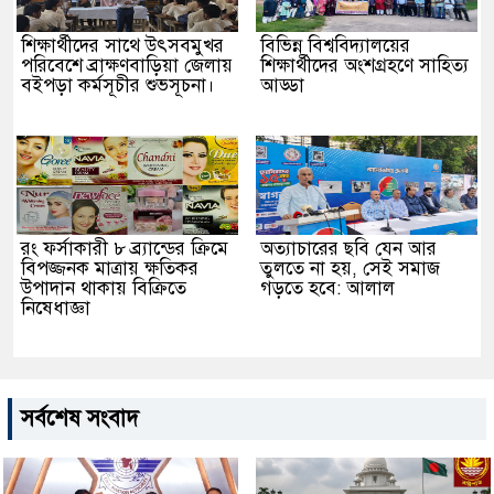
শিক্ষার্থীদের সাথে উৎসবমুখর
বিভিন্ন বিশ্ববিদ্যালয়ের
পরিবেশে ব্রাক্ষণবাড়িয়া জেলায়
শিক্ষার্থীদের অংশগ্রহণে সাহিত্য
বইপড়া কর্মসূচীর শুভসূচনা।
আড্ডা
রং ফর্সাকারী ৮ ব্র্যান্ডের ক্রিমে
অত্যাচারের ছবি যেন আর
বিপজ্জনক মাত্রায় ক্ষতিকর
তুলতে না হয়, সেই সমাজ
উপাদান থাকায় বিক্রিতে
গড়তে হবে: আলাল
নিষেধাজ্ঞা
সর্বশেষ সংবাদ