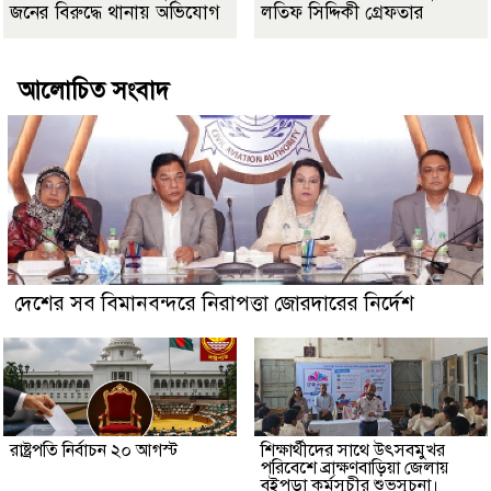
জনের বিরুদ্ধে থানায় অভিযোগ
লতিফ সিদ্দিকী গ্রেফতার
আলোচিত সংবাদ
দেশের সব বিমানবন্দরে নিরাপত্তা জোরদারের নির্দেশ
রাষ্ট্রপতি নির্বাচন ২০ আগস্ট
শিক্ষার্থীদের সাথে উৎসবমুখর
পরিবেশে ব্রাক্ষণবাড়িয়া জেলায়
বইপড়া কর্মসূচীর শুভসূচনা।