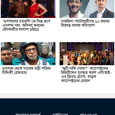
‘গুলশানের চামেলি’তে ভিন্ন রূপে
সারজিস-পাটোয়ারীসহ ১০ জনের
এডলফ খান, অভিনয় করবেন
বিরুদ্ধে থানায় অভিযোগ
যৌনকর্মীর দালাল চরিত্রে
গুলশান থেকে সাবেক মন্ত্রী লতিফ
‘স্কুটি নাকি গোল্ড?’ ক্যাম্পেইনের
সিদ্দিকী গ্রেফতার
বিজয়ীদের পুরস্কৃত করল এসিআই-
এর ফ্রিডম ব্র্যান্ড, বাড়ল
ক্যাম্পেইনের মেয়াদ