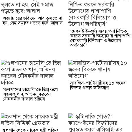
অত্যাচারের ছবি যেন আর তুলতে না
হয়, সেই সমাজ গড়তে হবে: আলাল
‘টেকসই ই-বর্জ্য ব্যবস্থাপনা নিশ্চিত
করতে সরকারি উদ্যোগের পাশাপাশি
বেসরকারি বিনিয়োগ ও উদ্যোগ
অপরিহার্য’
সারজিস-পাটোয়ারীসহ ১০ জনের
বিরুদ্ধে থানায় অভিযোগ
‘গুলশানের চামেলি’তে ভিন্ন রূপে
এডলফ খান, অভিনয় করবেন
যৌনকর্মীর দালাল চরিত্রে
গুলশান থেকে সাবেক মন্ত্রী লতিফ