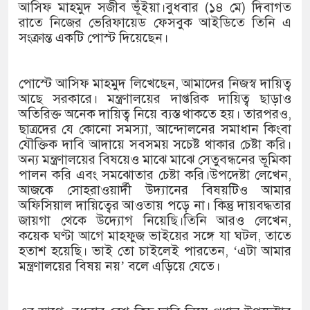
দেশের ৬ অঞ্চলে ঝড়ের আভাস
আসিফ মাহমুদ সজীব ভূঁইয়া।বুধবার (১৪ মে) দিবাগত
রাতে নিজের ভেরিফায়েড ফেসবুক আইডিতে তিনি এ
সার্ককে আরও গতিশীল করতে চায় ব
সংক্রান্ত একটি পোস্ট দিয়েছেন।
প্রেমের সম্পর্ক ছিন্ন না করায় মা
পোস্টে আসিফ মাহমুদ লিখেছেন, আমাদের নিজস্ব দায়িত্ব
প্রধানমন্ত্রীর সঙ্গে নবনিযুক্ত নৌবাহি
আছে সরকারে। মন্ত্রণালয়ের দাপ্তরিক দায়িত্ব ছাড়াও
অতিরিক্ত অনেক দায়িত্ব নিয়ে ব্যস্ত থাকতে হয়। তারপরও,
হামের উপসর্গে আরও ৬ প্রাণহানি, 
ছাত্রদের যে কোনো সমস্যা, আন্দোলনের সমাধান কিংবা
যৌক্তিক দাবি আদায়ে সবসময় সচেষ্ট থাকার চেষ্টা করি।
অবশেষে পদত্যাগ করলেন ভারতের শিক্
অন্য মন্ত্রণালয়ের বিষয়েও মাঝে মাঝে সেতুবন্ধনের ভূমিকা
পালন করি এবং সমঝোতার চেষ্টা করি।উপদেষ্টা লেখেন,
জামায়াত ফেরেশতাদের দল নয়, ভুল
আজকে সোহরাওয়ার্দী উদ্যানের বিষয়টিও আমার
অফিসিয়াল দায়িত্বের আওতায় পড়ে না। কিন্তু দায়বদ্ধতার
মতিঝিলে মেট্রোরেলের নিচে বিস্ফো
জায়গা থেকে উদ্যোগ নিয়েছি।তিনি আরও লেখেন,
কয়েক ঘণ্টা আগে মাহফুজ ভাইয়ের সঙ্গে যা ঘটল, তাতে
‘রাষ্ট্রপতি হিসেবে মির্জা ফখরুল সের
হতাশ হয়েছি। ভাই তো চাইলেই পারতেন, ‘এটা আমার
মন্ত্রণালয়ের বিষয় নয়’ বলে এড়িয়ে যেতে।