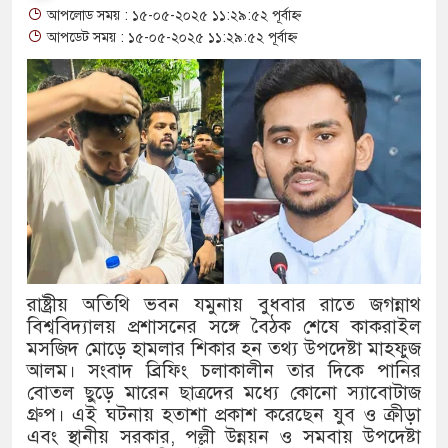
আপলোড সময় : ১৫-০৫-২০২৫ ১১:২৯:৫২ পূর্বাহ্ন
আলাল
আপডেট সময় : ১৫-০৫-২০২৫ ১১:২৯:৫২ পূর্বাহ্ন
‘গুলশানের চামেলি’তে ভিন্ন রূপে
যৌনকর্মীর দালাল চরিত্রে
সারজিস-পাটোয়ারীসহ ১০ জনের বির
গুলশান থেকে সাবেক মন্ত্রী লতিফ সিদ
‘স্কুটি নাকি গোল্ড?’ ক্যাম্পেইনের
এর ফ্রিডম ব্র্যান্ড, বাড়ল ক্যাম্পেইনের 
রাষ্ট্রীয় অতিথি ভবন যমুনায় বুধবার রাতে জগন্নাথ
সংবিধান অনুযায়ী যথাসময়ে রাষ্ট্রপতি 
বিশ্ববিদ্যালয় প্রশাসনের সঙ্গে বৈঠক শেষে কাকরাইল
মসজিদ মোড়ে হামলার শিকার হন তথ্য উপদেষ্টা মাহফুজ
১৫২২ পুলিশ সদস্যকে চাকরিতে পুনর
আলম। সংবাদ ব্রিফিং চলাকালীন তার দিকে পানির
বোতল ছুড়ে মারেন ছাত্রদের মধ্যে কোনো স্যাবোটাজ
খিলক্ষেত থানা বিএনপির যুগ্ম আহ্বা
গ্রুপ। এই ঘটনায় হতাশা প্রকাশ করেছেন যুব ও ক্রীড়া
এবং স্থানীয় সরকার, পল্লী উন্নয়ন ও সমবায় উপদেষ্টা