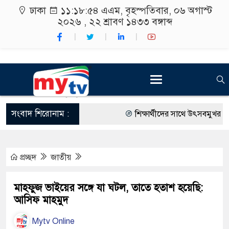
ঢাকা
১১:১৮:৫৫ এএম
, বৃহস্পতিবার, ০৬ অগাস্ট
২০২৬ ,
২২ শ্রাবণ ১৪৩৩
বঙ্গাব্দ
সংবাদ শিরোনাম :
শিক্ষার্থীদের সাথে উৎসবমুখর পরিব
কর্মসূচীর শুভসূচনা।
প্রচ্ছদ
জাতীয়
বিভিন্ন বিশ্ববিদ্যালয়ের শিক্ষার্থীদে
রং ফর্সাকারী ৮ ব্র্যান্ডের ক্রিমে বি
মাহফুজ ভাইয়ের সঙ্গে যা ঘটল, তাতে হতাশ হয়েছি:
আসিফ মাহমুদ
থাকায় বিক্রিতে নিষেধাজ্ঞা
Mytv Online
অত্যাচারের ছবি যেন আর তুলতে না 