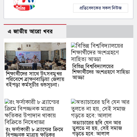
প্রতিবেদকের সকল নিউজ
এ জাতীয় আরো খবর
বিভিন্ন বিশ্ববিদ্যালয়ের
শিক্ষার্থীদের অংশগ্রহণে সাহিত্য
শিক্ষার্থীদের সাথে উৎসবমুখর
আড্ডা
পরিবেশে ব্রাক্ষণবাড়িয়া জেলায়
বইপড়া কর্মসূচীর শুভসূচনা।
অত্যাচারের ছবি যেন আর
তুলতে না হয়, সেই সমাজ
রং ফর্সাকারী ৮ ব্র্যান্ডের ক্রিমে
গড়তে হবে: আলাল
বিপজ্জনক মাত্রায় ক্ষতিকর