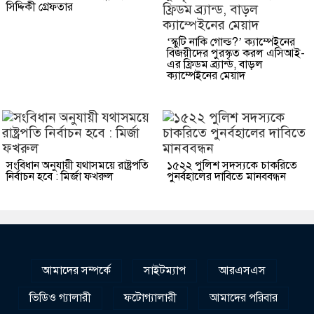
সিদ্দিকী গ্রেফতার
‘স্কুটি নাকি গোল্ড?’ ক্যাম্পেইনের
বিজয়ীদের পুরস্কৃত করল এসিআই-
এর ফ্রিডম ব্র্যান্ড, বাড়ল
ক্যাম্পেইনের মেয়াদ
সংবিধান অনুযায়ী যথাসময়ে রাষ্ট্রপতি
১৫২২ পুলিশ সদস্যকে চাকরিতে
নির্বাচন হবে : মির্জা ফখরুল
পুনর্বহালের দাবিতে মানববন্ধন
আমাদের সম্পর্কে
সাইটম্যাপ
আরএসএস
ভিডিও গ্যালারী
ফটোগ্যালারী
আমাদের পরিবার