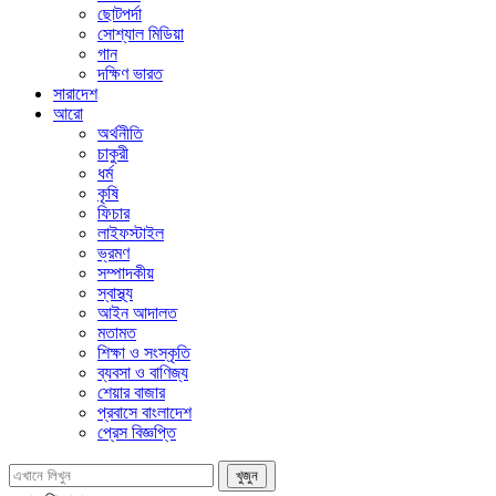
ছোটপর্দা
সোশ্যাল মিডিয়া
গান
দক্ষিণ ভারত
সারাদেশ
আরো
অর্থনীতি
চাকুরী
ধর্ম
কৃষি
ফিচার
লাইফস্টাইল
ভ্রমণ
সম্পাদকীয়
স্বাস্থ্য
আইন আদালত
মতামত
শিক্ষা ও সংস্কৃতি
ব্যবসা ও বাণিজ্য
শেয়ার বাজার
প্রবাসে বাংলাদেশ
প্রেস বিজ্ঞপ্তি