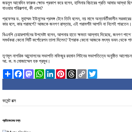
জয়নুল আবেদিন ফারুক ক্ষোভ প্রকাশ করে বলেন, হাসিনার বিচারের প্রতি আমার আস্থা ছ
যাওয়ার পরিকল্পনা, কী এসব?
প্রফেসর ড. মুহাম্মদ ইউনূসের প্রসঙ্গ টেনে তিনি বলেন, নয় মাসে অন্তর্বর্তীকালীন সরকা
কার বলে, কার পরামর্শে? আজকে জনগণ রাস্তায়, এই পরামর্শটা আপনি না নিলেই পারতেন।
বিএনপি চেয়ারপার্সনের উপদেষ্টা বলেন, আপনার হাতে ক্ষমতা আল্লাহ দিয়েছে, জনগণ প
সমর্থকরা কেনো সিটি কর্পোরেশন তালা দিলেন? ইশরাক কেনো আজকে মৎস্য ভবন থেকে শাহ
তৃণমূল নাগরিক আন্দোলনের সভাপতি মফিজুর রহমান লিটনের সভাপতিত্বে অনুষ্ঠিত আলোচনা 
আ. ক. ম মোজাম্মেল হক প্রমুখ।
Share
Facebook
Mastodon
WhatsApp
LinkedIn
Pinterest
Threads
Copy
Twitter
Link
কমেন্ট বক্স
প্রতিবেদকের তথ্য