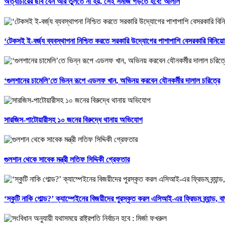
অত্যাচারের ছবি যেন আর তুলতে না হয়, সেই সমাজ গড়তে হবে: আলাল
‘টেকসই ই-বর্জ্য ব্যবস্থাপনা নিশ্চিত করতে সরকারি উদ্যোগের পাশাপাশি বেসরকারি বিনিয়
‘গুলশানের চামেলি’তে ভিন্ন রূপে এডলফ খান, অভিনয় করবেন যৌনকর্মীর দালাল চরিত্রে
সারজিস-পাটোয়ারীসহ ১০ জনের বিরুদ্ধে থানায় অভিযোগ
গুলশান থেকে সাবেক মন্ত্রী লতিফ সিদ্দিকী গ্রেফতার
‘স্কুটি নাকি গোল্ড?’ ক্যাম্পেইনের বিজয়ীদের পুরস্কৃত করল এসিআই-এর ফ্রিডম ব্র্যান্ড, বা