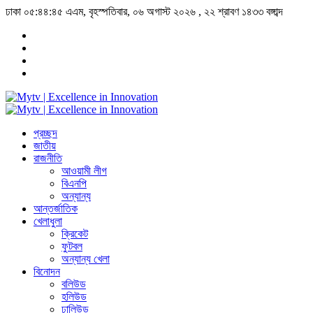
ঢাকা
০৫:৪৪:৪৬ এএম
, বৃহস্পতিবার, ০৬ অগাস্ট ২০২৬ ,
২২ শ্রাবণ ১৪৩৩
বঙ্গাব্দ
প্রচ্ছদ
জাতীয়
রাজনীতি
আওয়ামী লীগ
বিএনপি
অন্যান্য
আন্তর্জাতিক
খেলাধুলা
ক্রিকেট
ফুটবল
অন্যান্য খেলা
বিনোদন
বলিউড
হলিউড
ঢালিউড