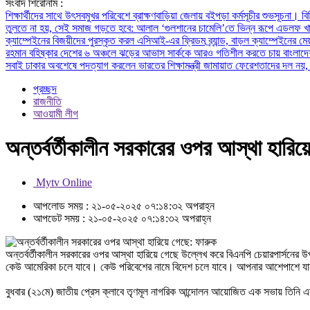
সংবাদ শিরোনাম :
শিক্ষার্থীদের সাথে উৎসবমুখর পরিবেশে ব্রাক্ষণবাড়িয়া জেলায় বইপড়া কর্মসূচীর শুভসূচনা।
বি
তুলতে না হয়, সেই সমাজ গড়তে হবে: আলাল
‘গুলশানের চামেলি’তে ভিন্ন রূপে এডলফ খ
ক্যাম্পেইনের বিজয়ীদের পুরস্কৃত করল এসিআই-এর ফ্রিডম ব্র্যান্ড, বাড়ল ক্যাম্পেইনের মে
রহমান বহিষ্কার
দেশের ৬ অঞ্চলে ঝড়ের আভাস
সার্ককে আরও গতিশীল করতে চায় বাংলাদে
সবাই ঢাকার
অবশেষে পদত্যাগ করলেন ভারতের শিক্ষামন্ত্রী
জামায়াত ফেরেশতাদের দল নয়, 
প্রচ্ছদ
রাজনীতি
আওয়ামী লীগ
অন্তর্বর্তীকালীন সরকারের ওপর আস্থা হারিয়
Mytv Online
আপলোড সময় : ২১-০৫-২০২৫ ০৭:১৪:৩২ অপরাহ্ন
আপডেট সময় : ২১-০৫-২০২৫ ০৭:১৪:৩২ অপরাহ্ন
অন্তর্বর্তীকালীন সরকারের ওপর আস্থা হারিয়ে গেছে উল্লেখ করে বিএনপি চেয়ারপার্সনের
কেউ আমেরিকা চলে যাবে। কেউ পরিবেশের নামে বিদেশ চলে যাবে। আপনার আশেপাশে যারা ক
বুধবার (২১মে) জাতীয় প্রেস ক্লাবে তৃণমূল নাগরিক আন্দোলন আয়োজিত এক সভায় তিনি