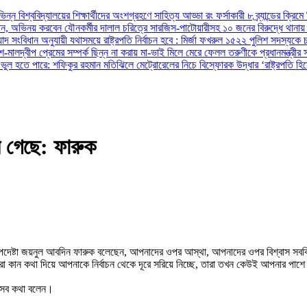
ভিন্ন বিশ্ববিদ্যালয়ের শিক্ষার্থীদের অংশগ্রহণে সাহিত্য আড্ডা
রং ফর্সাকারী ৮ ব্র্যান্ডের ক্র
ান, অভিনয় করবেন যৌনকর্মীর দালাল চরিত্রে
সারজিস-পাটোয়ারীসহ ১০ জনের বিরুদ্ধে থান
য়াদ
সংবিধান অনুযায়ী যথাসময়ে রাষ্ট্রপতি নির্বাচন হবে : মির্জা ফখরুল
১৫২২ পুলিশ সদস্যকে চা
শ-মালদ্বীপ
প্রেমের সম্পর্ক ছিন্ন না করায় মা-ভাই মিলে মেরে ফেলল তরুণীকে
প্রধানমন্ত্রী
ভুল হতে পারে: শফিকুর রহমান
মতিঝিলে মেট্রোরেলের নিচে বিস্ফোরক উদ্ধার
‘রাষ্ট্রপতি হ
ে গেছে: ফারুক
 উপদেষ্টা জয়নুল আবদিন ফারুক বলেছেন, আপনাদের ওপর আস্থা, আপনাদের ওপর বিশ্বাস সবকি
ান কথা দিয়ে আপনাকে নির্বাচন থেকে দূরে সরিয়ে নিচ্ছে, তারা তখন কেউই আপনার পাশে
 এসব কথা বলেন।