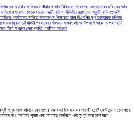
িমে বিপজ্জনক মাত্রায় ক্ষতিকর উপাদান থাকায় বিক্রিতে নিষেধাজ্ঞা
অত্যাচারের ছবি যেন আর
ায় অভিযোগ
গুলশান থেকে সাবেক মন্ত্রী লতিফ সিদ্দিকী গ্রেফতার
‘স্কুটি নাকি গোল্ড?’
করিতে পুনর্বহালের দাবিতে মানববন্ধন
খিলক্ষেত থানা বিএনপির যুগ্ম আহ্বায়ক মশিউর
র সঙ্গে নবনিযুক্ত নৌবাহিনী প্রধানের সৌজন্য সাক্ষাৎ
হামের উপসর্গে আরও ৬ প্রাণহানি,
িসেবে মির্জা ফখরুল সেরা প্রার্থী’-আসিফ নজরুল
ছুই মানুষ আজ হারিয়ে ফেলেছে। এসব হারিয়ে যাওয়ার পর কী হবে? কেউ লন্ডন চলে যাবে,
 থাকবে না। আপনার সুনাম এবং আপনার অর্জনকে এরা ক্ষুণ্ন করে চলে যাবে।