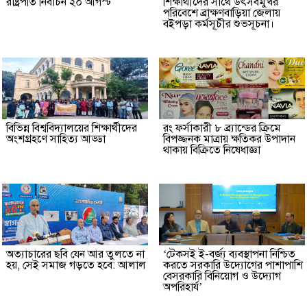
রাষ্ট্রপতি নির্বাচন ২০ আগস্ট
শিক্ষার্থীদের সাথে উৎসবমুখর
পরিবেশে ব্রাক্ষণবাড়িয়া জেলায়
বইপড়া কর্মসূচীর শুভসূচনা।
বিভিন্ন বিশ্ববিদ্যালয়ের শিক্ষার্থীদের
রং ফর্সাকারী ৮ ব্র্যান্ডের ক্রিমে
অংশগ্রহণে সাহিত্য আড্ডা
বিপজ্জনক মাত্রায় ক্ষতিকর উপাদান
থাকায় বিক্রিতে নিষেধাজ্ঞা
অত্যাচারের ছবি যেন আর তুলতে না
‘টেকসই ই-বর্জ্য ব্যবস্থাপনা নিশ্চিত
হয়, সেই সমাজ গড়তে হবে: আলাল
করতে সরকারি উদ্যোগের পাশাপাশি
বেসরকারি বিনিয়োগ ও উদ্যোগ
অপরিহার্য’