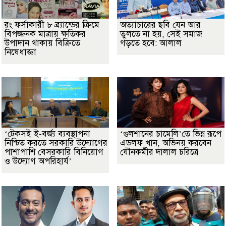
রং ফর্সাকারী ৮ ব্র্যান্ডের ক্রিমে
অত্যাচারের ছবি যেন আর
বিপজ্জনক মাত্রায় ক্ষতিকর
তুলতে না হয়, সেই সমাজ
উপাদান থাকায় বিক্রিতে
গড়তে হবে: আলাল
নিষেধাজ্ঞা
‘টেকসই ই-বর্জ্য ব্যবস্থাপনা
‘গুলশানের চামেলি’তে ভিন্ন রূপে
নিশ্চিত করতে সরকারি উদ্যোগের
এডলফ খান, অভিনয় করবেন
পাশাপাশি বেসরকারি বিনিয়োগ
যৌনকর্মীর দালাল চরিত্রে
ও উদ্যোগ অপরিহার্য’