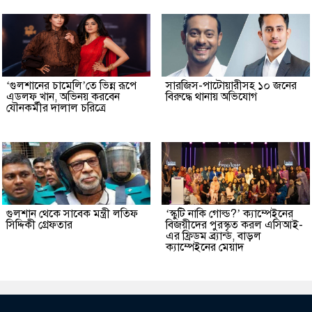
‘গুলশানের চামেলি’তে ভিন্ন রূপে
সারজিস-পাটোয়ারীসহ ১০ জনের
এডলফ খান, অভিনয় করবেন
বিরুদ্ধে থানায় অভিযোগ
যৌনকর্মীর দালাল চরিত্রে
গুলশান থেকে সাবেক মন্ত্রী লতিফ
‘স্কুটি নাকি গোল্ড?’ ক্যাম্পেইনের
সিদ্দিকী গ্রেফতার
বিজয়ীদের পুরস্কৃত করল এসিআই-
এর ফ্রিডম ব্র্যান্ড, বাড়ল
ক্যাম্পেইনের মেয়াদ