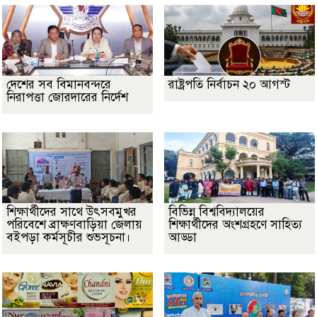
দেশের সব বিমানবন্দরে
রাষ্ট্রপতি নির্বাচন ২০ আগস্ট
নিরাপত্তা জোরদারের নির্দেশ
শিক্ষার্থীদের সাথে উৎসবমুখর
বিভিন্ন বিশ্ববিদ্যালয়ের
পরিবেশে ব্রাক্ষণবাড়িয়া জেলায়
শিক্ষার্থীদের অংশগ্রহণে সাহিত্য
বইপড়া কর্মসূচীর শুভসূচনা।
আড্ডা