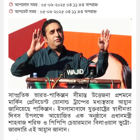
আপলোড সময় : ০৫-০৬-২০২৫ ০৩:১১:৪৩ অপরাহ্ন
থাকায় বিক্রিতে নিষেধাজ্ঞা
আপডেট সময় : ০৫-০৬-২০২৫ ০৩:১১:৪৩ অপরাহ্ন
অত্যাচারের ছবি যেন আর তুলতে না 
আলাল
‘গুলশানের চামেলি’তে ভিন্ন রূপে
যৌনকর্মীর দালাল চরিত্রে
সারজিস-পাটোয়ারীসহ ১০ জনের বিরু
গুলশান থেকে সাবেক মন্ত্রী লতিফ সিদ
সাম্প্রতিক ভারত-পাকিস্তান সীমান্ত উত্তেজনা প্রশমনে
মার্কিন প্রেসিডেন্ট ডোনাল্ড ট্রাম্পের মধ্যস্থতার আহ্বান
‘স্কুটি নাকি গোল্ড?’ ক্যাম্পেইনের 
জানিয়েছে পাকিস্তান। ইসলামাবাদে যুক্তরাষ্ট্রের স্বাধীনতা
এর ফ্রিডম ব্র্যান্ড, বাড়ল ক্যাম্পেইনের ম
দিবস উপলক্ষে আয়োজিত এক অনুষ্ঠানে প্রধানমন্ত্রী
শাহবাজ শরিফ ও পিপিপি চেয়ারম্যান বিলাওয়াল ভুট্টো-
সংবিধান অনুযায়ী যথাসময়ে রাষ্ট্রপতি ন
জারদারি এই আহ্বান জানান।