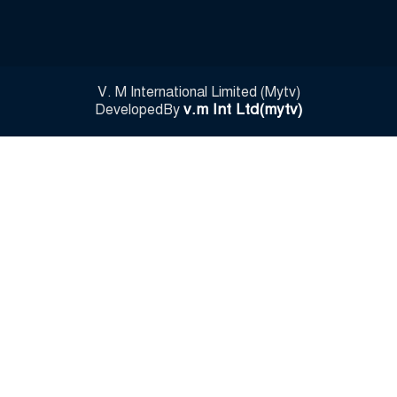
V. M International Limited (Mytv)
v.m Int Ltd(mytv)
DevelopedBy