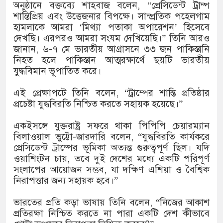
১৫২২ পুলিশ সদস্যকে চাকরিতে পুনর্
অনুষ্ঠানে বক্তব্যে শাহবাজ বলেন, “প্রেসিডেন্ট ট্রাম্প
শান্তিপ্রিয় এবং উত্তেজনার বিপক্ষে। সাম্প্রতিক পহেলগাম
খিলক্ষেত থানা বিএনপির যুগ্ম আহ্বা
হামলাকে আমরা ‘মিথ্যা পতাকা অপারেশন’ হিসেবে
দেখছি। এরপরও আমরা সংযম দেখিয়েছি।” তিনি আরও
দেশের ৬ অঞ্চলে ঝড়ের আভাস
জানান, ৬-৭ মে ভারতীয় আগ্রাসনে ৩৩ জন পাকিস্তানি
নিহত হলে পাকিস্তান আত্মরক্ষার্থে ছয়টি ভারতীয়
সার্ককে আরও গতিশীল করতে চায় বা
যুদ্ধবিমান ভূপাতিত করে।
প্রেমের সম্পর্ক ছিন্ন না করায় মা-
এই প্রেক্ষাপটে তিনি বলেন, “ট্রাম্পের শান্তি প্রতিষ্ঠার
প্রচেষ্টা যুদ্ধবিরতি নিশ্চিত করতে সহায়ক হয়েছে।”
প্রধানমন্ত্রীর সঙ্গে নবনিযুক্ত নৌবাহিন
একইসঙ্গে যুক্তরাষ্ট্র সফরে থাকা পিপিপি চেয়ারম্যান
হামের উপসর্গে আরও ৬ প্রাণহানি, স
বিলাওয়াল ভুট্টো-জারদারি বলেন, “যুদ্ধবিরতি কার্যকরে
প্রেসিডেন্ট ট্রাম্পের ভূমিকা অত্যন্ত গুরুত্বপূর্ণ ছিল। যদি
অবশেষে পদত্যাগ করলেন ভারতের শিক্ষ
ওয়াশিংটন চায়, তবে দুই দেশের মধ্যে একটি পরিপূর্ণ
সংলাপের আয়োজন সম্ভব, যা দক্ষিণ এশিয়া ও বৈশ্বিক
জামায়াত ফেরেশতাদের দল নয়, ভুল 
নিরাপত্তার জন্য সহায়ক হবে।”
ভারতের প্রতি কড়া ভাষায় তিনি বলেন, “নিজের আকাশ
প্রতিরক্ষা নিশ্চিত করতে না পারা একটি দেশ কীভাবে