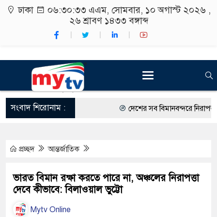
ঢাকা
০৬:৩০:৩৪ এএম
, সোমবার, ১০ অগাস্ট ২০২৬ ,
২৬ শ্রাবণ ১৪৩৩
বঙ্গাব্দ
সংবাদ শিরোনাম :
দেশের সব বিমানবন্দরে নিরাপত্তা জো
রাষ্ট্রপতি নির্বাচন ২০ আগস্ট
প্রচ্ছদ
আন্তর্জাতিক
শিক্ষার্থীদের সাথে উৎসবমুখর পরিবে
কর্মসূচীর শুভসূচনা।
ভারত বিমান রক্ষা করতে পারে না, অঞ্চলের নিরাপত্তা
দেবে কীভাবে: বিলাওয়াল ভুট্টো
বিভিন্ন বিশ্ববিদ্যালয়ের শিক্ষার্থীদের
Mytv Online
রং ফর্সাকারী ৮ ব্র্যান্ডের ক্রিমে বিপ