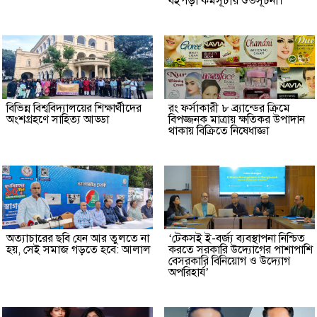
বইপড়া কর্মসূচীর শুভসূচনা।
বিভিন্ন বিশ্ববিদ্যালয়ের শিক্ষার্থীদের
রং ফর্সাকারী ৮ ব্র্যান্ডের ক্রিমে
অংশগ্রহণে সাহিত্য আড্ডা
বিপজ্জনক মাত্রায় ক্ষতিকর উপাদান
থাকায় বিক্রিতে নিষেধাজ্ঞা
অত্যাচারের ছবি যেন আর তুলতে না
‘টেকসই ই-বর্জ্য ব্যবস্থাপনা নিশ্চিত
হয়, সেই সমাজ গড়তে হবে: আলাল
করতে সরকারি উদ্যোগের পাশাপাশি
বেসরকারি বিনিয়োগ ও উদ্যোগ
অপরিহার্য’