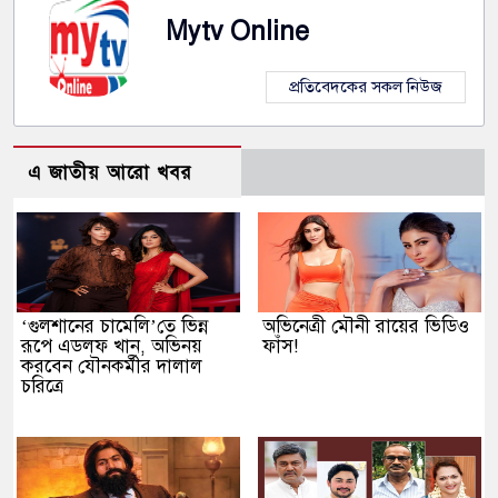
Mytv Online
প্রতিবেদকের সকল নিউজ
এ জাতীয় আরো খবর
‘গুলশানের চামেলি’তে ভিন্ন
অভিনেত্রী মৌনী রায়ের ভিডিও
রূপে এডলফ খান, অভিনয়
ফাঁস!
করবেন যৌনকর্মীর দালাল
চরিত্রে