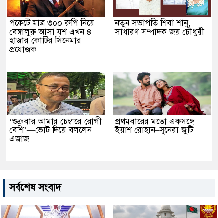
পকেটে মাত্র ৩০০ রুপি নিয়ে
নতুন সভাপতি শিবা শানু,
বেঙ্গালুরু আসা যশ এখন ৪
সাধারণ সম্পাদক জয় চৌধুরী
হাজার কোটির সিনেমার
প্রযোজক
‘শুক্রবার আমার চেম্বারে রোগী
প্রথমবারের মতো একসঙ্গে
বেশি’—ভোট দিয়ে বললেন
ইয়াশ রোহান–সুনেরা জুটি
এজাজ
সর্বশেষ সংবাদ