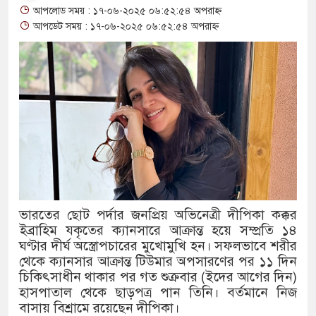
আপলোড সময় : ১৭-০৬-২০২৫ ০৬:৫২:৫৪ অপরাহ্ন
থাকায় বিক্রিতে নিষেধাজ্ঞা
আপডেট সময় : ১৭-০৬-২০২৫ ০৬:৫২:৫৪ অপরাহ্ন
অত্যাচারের ছবি যেন আর তুলতে না 
আলাল
‘গুলশানের চামেলি’তে ভিন্ন রূপে
যৌনকর্মীর দালাল চরিত্রে
সারজিস-পাটোয়ারীসহ ১০ জনের বিরু
গুলশান থেকে সাবেক মন্ত্রী লতিফ সিদ
ভারতের ছোট পর্দার জনপ্রিয় অভিনেত্রী দীপিকা কক্কর
ইব্রাহিম যকৃতের ক্যানসারে আক্রান্ত হয়ে সম্প্রতি ১৪
‘স্কুটি নাকি গোল্ড?’ ক্যাম্পেইনের
ঘণ্টার দীর্ঘ অস্ত্রোপচারের মুখোমুখি হন। সফলভাবে শরীর
এর ফ্রিডম ব্র্যান্ড, বাড়ল ক্যাম্পেইনের 
থেকে ক্যানসার আক্রান্ত টিউমার অপসারণের পর ১১ দিন
চিকিৎসাধীন থাকার পর গত শুক্রবার (ইদের আগের দিন)
সংবিধান অনুযায়ী যথাসময়ে রাষ্ট্রপতি 
হাসপাতাল থেকে ছাড়পত্র পান তিনি। বর্তমানে নিজ
বাসায় বিশ্রামে রয়েছেন দীপিকা।