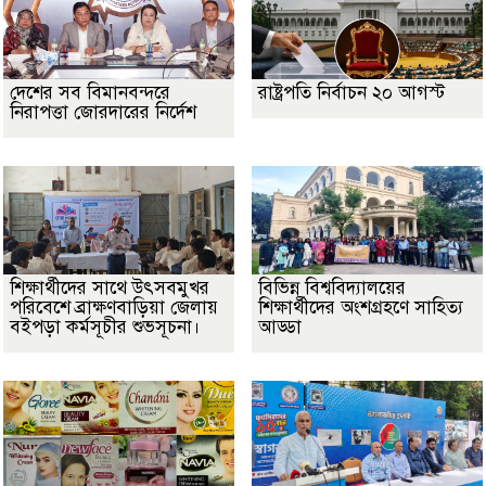
দেশের সব বিমানবন্দরে
রাষ্ট্রপতি নির্বাচন ২০ আগস্ট
নিরাপত্তা জোরদারের নির্দেশ
শিক্ষার্থীদের সাথে উৎসবমুখর
বিভিন্ন বিশ্ববিদ্যালয়ের
পরিবেশে ব্রাক্ষণবাড়িয়া জেলায়
শিক্ষার্থীদের অংশগ্রহণে সাহিত্য
বইপড়া কর্মসূচীর শুভসূচনা।
আড্ডা