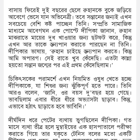
১৫২২ পুলিশ সদস্যকে চাকরিতে পুনর
বাসায় ফিরেই দুই বছরের ছেলে রুহানকে বুকে জড়িয়ে
খিলক্ষেত থানা বিএনপির যুগ্ম আহ্বা
আবেগে ভেসে যান অভিনেত্রী। তবে সন্তানের জন্যই এখন
সবচেয়ে বেশি কষ্ট পাচ্ছেন তিনি। সম্প্রতি সামাজিক
দেশের ৬ অঞ্চলে ঝড়ের আভাস
মাধ্যমে আবেগঘন এক পোস্টে দীপিকা জানান, রুহান
মাঝরাতে মায়ের দুধ খাওয়ার জন্য ছটফট করে, কিন্তু
সার্ককে আরও গতিশীল করতে চায় ব
এখন আর তাকে স্তন্যপান করাতে পারছেন না তিনি।
দীপিকার ভাষায়, ‘রুহান চাইছে স্তন্যপান করতে। কিন্তু
প্রেমের সম্পর্ক ছিন্ন না করায় মা-
আমি অপারগ। সেই রাতে খুব কেঁদেছি। এতটা কান্না
হয়তো সন্তান জন্মের পর এই প্রথম কেঁদেছিলাম।’
প্রধানমন্ত্রীর সঙ্গে নবনিযুক্ত নৌবাহি
চিকিৎসকের পরামর্শে এখন নিয়মিত ওষুধ খেতে হচ্ছে
হামের উপসর্গে আরও ৬ প্রাণহানি, 
দীপিকাকে, যা শিশুর জন্য ঝুঁকিপূর্ণ হতে পারে। তিনি
আরও বলেন, ‘জানি, ওর বয়স দু’বছর হয়ে গেছে।
অবশেষে পদত্যাগ করলেন ভারতের শিক্
ভাবছিলাম এবার ধীরে ধীরে অভ্যাসটা ছাড়াব। কিন্তু,
এভাবে হঠাৎ ছাড়াতে হবে ভাবিনি।’
জামায়াত ফেরেশতাদের দল নয়, ভুল
দীর্ঘদিন ধরে পেটের ব্যথায় ভুগছিলেন দীপিকা। গত
মাসে ব্যথা তীব্র হলে মুম্বাইয়ের এক হাসপাতালে পরীক্ষা
করাতে গিয়ে তার যকৃতে টেনিস বলের মতো একটি