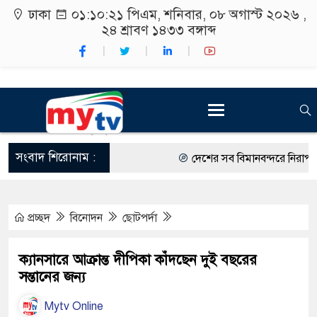
ঢাকা
০১:১০:২২ পিএম
, শনিবার, ০৮ অগাস্ট ২০২৬ ,
২৪ শ্রাবণ ১৪৩৩
বঙ্গাব্দ
সংবাদ শিরোনাম :
দেশের সব বিমানবন্দরে নিরাপত্তা জো
রাষ্ট্রপতি নির্বাচন ২০ আগস্ট
প্রচ্ছদ
বিনোদন
ছোটপর্দা
শিক্ষার্থীদের সাথে উৎসবমুখর পরিব
কর্মসূচীর শুভসূচনা।
ক্যানসারে আক্রান্ত দীপিকা কাঁদছেন দুই বছরের
সন্তানের জন্য
বিভিন্ন বিশ্ববিদ্যালয়ের শিক্ষার্থীদের
Mytv Online
রং ফর্সাকারী ৮ ব্র্যান্ডের ক্রিমে বি