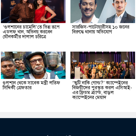
‘গুলশানের চামেলি’তে ভিন্ন রূপে
সারজিস-পাটোয়ারীসহ ১০ জনের
এডলফ খান, অভিনয় করবেন
বিরুদ্ধে থানায় অভিযোগ
যৌনকর্মীর দালাল চরিত্রে
গুলশান থেকে সাবেক মন্ত্রী লতিফ
‘স্কুটি নাকি গোল্ড?’ ক্যাম্পেইনের
সিদ্দিকী গ্রেফতার
বিজয়ীদের পুরস্কৃত করল এসিআই-
এর ফ্রিডম ব্র্যান্ড, বাড়ল
ক্যাম্পেইনের মেয়াদ