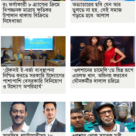
রং ফর্সাকারী ৮ ব্র্যান্ডের ক্রিমে
অত্যাচারের ছবি যেন আর
বিপজ্জনক মাত্রায় ক্ষতিকর
তুলতে না হয়, সেই সমাজ
উপাদান থাকায় বিক্রিতে
গড়তে হবে: আলাল
নিষেধাজ্ঞা
‘টেকসই ই-বর্জ্য ব্যবস্থাপনা
‘গুলশানের চামেলি’তে ভিন্ন রূপে
নিশ্চিত করতে সরকারি উদ্যোগের
এডলফ খান, অভিনয় করবেন
পাশাপাশি বেসরকারি বিনিয়োগ
যৌনকর্মীর দালাল চরিত্রে
ও উদ্যোগ অপরিহার্য’
সারজিস-পাটোয়ারীসহ ১০
গুলশান থেকে সাবেক মন্ত্রী