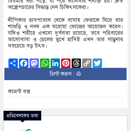
টিউমার ধরা পড়ে, যা পরে ক্যানসার শনাক্ত হয়। দ্রুত
অস্ত্রোপচারের সিদ্ধান্ত নেন চিকিৎসকেরা।
দীপিকার হাসপাতাল থেকে বাসায় ফেরাকে ঘিরে তার
শাশুড়ি ও ননদ এক ঘরোয়া ভোজের আয়োজন করেন।
যদিও শরীরে এখনো দুর্বলতা রয়েছে, তবে পরিবারের
ভালোবাসা ও ছেলের মুখে হাসিই এখন তার সান্ত্বনার
সবচেয়ে বড় উৎস।
Share
Facebook
Mastodon
WhatsApp
LinkedIn
Pinterest
Threads
Copy
Twitter
Link
প্রিন্ট করুন :
কমেন্ট বক্স
প্রতিবেদকের তথ্য