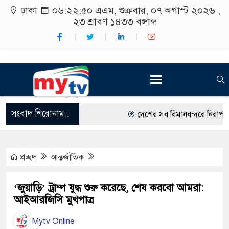
ঢাকা
০৬:২২:৫১ এএম
, শুক্রবার, ০৭ অগাস্ট ২০২৬ ,
২৩ শ্রাবণ ১৪৩৩
বঙ্গাব্দ
সংবাদ শিরোনাম :
দেশের সব বিমানবন্দরে নিরাপত্তা জো
রাষ্ট্রপতি নির্বাচন ২০ আগস্ট
প্রচ্ছদ
আন্তর্জাতিক
শিক্ষার্থীদের সাথে উৎসবমুখর পরিবে
কর্মসূচীর শুভসূচনা।
‘জুয়াড়ি’ ট্রাম্প যুদ্ধ শুরু করেছে, শেষ করবো আমরা:
আইআরজিসি মুখপাত্র
বিভিন্ন বিশ্ববিদ্যালয়ের শিক্ষার্থীদের
Mytv Online
রং ফর্সাকারী ৮ ব্র্যান্ডের ক্রিমে বি