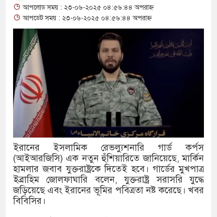
আপলোড সময় : ২৩-০৬-২০২৫ ০৪:৫৬:৪৪ অপরাহ্ন
থাকায় বিক্রিতে নিষেধাজ্ঞা
আপডেট সময় : ২৩-০৬-২০২৫ ০৪:৫৬:৪৪ অপরাহ্ন
অত্যাচারের ছবি যেন আর তুলতে না 
আলাল
‘গুলশানের চামেলি’তে ভিন্ন রূপে
যৌনকর্মীর দালাল চরিত্রে
সারজিস-পাটোয়ারীসহ ১০ জনের বিরু
গুলশান থেকে সাবেক মন্ত্রী লতিফ সিদ
ইরানের ইসলামিক রেভল্যুশনারি গার্ড কর্পস
(আইআরজিসি) এক নতুন হুঁশিয়ারিতে জানিয়েছে, মার্কিন
‘স্কুটি নাকি গোল্ড?’ ক্যাম্পেইনের 
হামলার জবাব যুক্তরাষ্ট্রকে দিতেই হবে। গার্ডের মুখপাত্র
এর ফ্রিডম ব্র্যান্ড, বাড়ল ক্যাম্পেইনের ম
ইব্রাহিম জোলফাঘারি বলেন, যুক্তরাষ্ট্র সরাসরি যুদ্ধে
জড়িয়েছে এবং ইরানের ভূমির পবিত্রতা নষ্ট করেছে। খবর
সংবিধান অনুযায়ী যথাসময়ে রাষ্ট্রপতি 
বিবিসির।