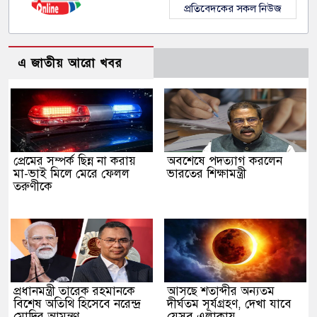
প্রতিবেদকের সকল নিউজ
এ জাতীয় আরো খবর
প্রেমের সম্পর্ক ছিন্ন না করায়
অবশেষে পদত্যাগ করলেন
মা-ভাই মিলে মেরে ফেলল
ভারতের শিক্ষামন্ত্রী
তরুণীকে
প্রধানমন্ত্রী তারেক রহমানকে
আসছে শতাব্দীর অন্যতম
বিশেষ অতিথি হিসেবে নরেন্দ্র
দীর্ঘতম সূর্যগ্রহণ, দেখা যাবে
মোদির আমন্ত্রণ
যেসব এলাকায়