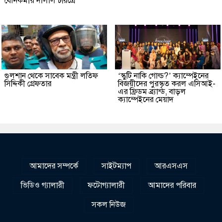
যৌনকর্মীর দালাল চরিত্রে
গুলশান থেকে সাবেক মন্ত্রী লতিফ
‘স্কুটি নাকি গোল্ড?’ ক্যাম্পেইনের
সিদ্দিকী গ্রেফতার
বিজয়ীদের পুরস্কৃত করল এসিআই-
এর ফ্রিডম ব্র্যান্ড, বাড়ল
ক্যাম্পেইনের মেয়াদ
আমাদের সম্পর্কে
সাইটম্যাপ
আরএসএস
ভিডিও গ্যালারী
ফটোগ্যালারী
আমাদের পরিবার
সকল নিউজ