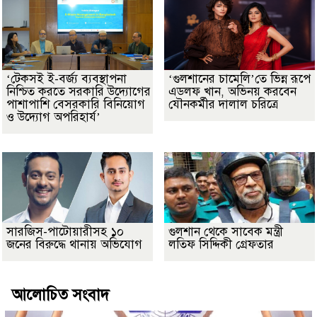
‘টেকসই ই-বর্জ্য ব্যবস্থাপনা
‘গুলশানের চামেলি’তে ভিন্ন রূপে
নিশ্চিত করতে সরকারি উদ্যোগের
এডলফ খান, অভিনয় করবেন
পাশাপাশি বেসরকারি বিনিয়োগ
যৌনকর্মীর দালাল চরিত্রে
ও উদ্যোগ অপরিহার্য’
সারজিস-পাটোয়ারীসহ ১০
গুলশান থেকে সাবেক মন্ত্রী
জনের বিরুদ্ধে থানায় অভিযোগ
লতিফ সিদ্দিকী গ্রেফতার
আলোচিত সংবাদ