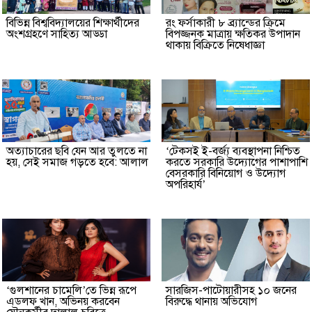
বিভিন্ন বিশ্ববিদ্যালয়ের শিক্ষার্থীদের
রং ফর্সাকারী ৮ ব্র্যান্ডের ক্রিমে
অংশগ্রহণে সাহিত্য আড্ডা
বিপজ্জনক মাত্রায় ক্ষতিকর উপাদান
থাকায় বিক্রিতে নিষেধাজ্ঞা
অত্যাচারের ছবি যেন আর তুলতে না
‘টেকসই ই-বর্জ্য ব্যবস্থাপনা নিশ্চিত
হয়, সেই সমাজ গড়তে হবে: আলাল
করতে সরকারি উদ্যোগের পাশাপাশি
বেসরকারি বিনিয়োগ ও উদ্যোগ
অপরিহার্য’
‘গুলশানের চামেলি’তে ভিন্ন রূপে
সারজিস-পাটোয়ারীসহ ১০ জনের
এডলফ খান, অভিনয় করবেন
বিরুদ্ধে থানায় অভিযোগ