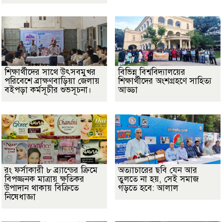
শিক্ষার্থীদের সাথে উৎসবমুখর
বিভিন্ন বিশ্ববিদ্যালয়ের
পরিবেশে ব্রাক্ষণবাড়িয়া জেলায়
শিক্ষার্থীদের অংশগ্রহণে সাহিত্য
বইপড়া কর্মসূচীর শুভসূচনা।
আড্ডা
রং ফর্সাকারী ৮ ব্র্যান্ডের ক্রিমে
অত্যাচারের ছবি যেন আর
বিপজ্জনক মাত্রায় ক্ষতিকর
তুলতে না হয়, সেই সমাজ
উপাদান থাকায় বিক্রিতে
গড়তে হবে: আলাল
নিষেধাজ্ঞা