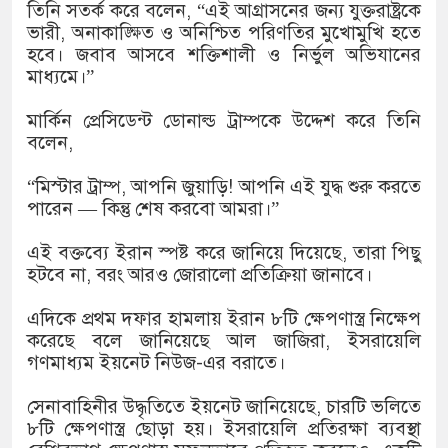
১৫২২ পুলিশ সদস্যকে চাকরিতে পুনর
তিনি সতর্ক করে বলেন, “এই আগ্রাসনের জন্য যুক্তরাষ্ট্রকে
ভারী, অনাকাঙ্ক্ষিত ও অনিশ্চিত পরিণতির মুখোমুখি হতে
খিলক্ষেত থানা বিএনপির যুগ্ম আহ্বা
হবে। জবাব আসবে শক্তিশালী ও নির্ভুল অভিযানের
মাধ্যমে।”
দেশের ৬ অঞ্চলে ঝড়ের আভাস
মার্কিন প্রেসিডেন্ট ডোনাল্ড ট্রাম্পকে উদ্দেশ করে তিনি
সার্ককে আরও গতিশীল করতে চায় ব
বলেন,
প্রেমের সম্পর্ক ছিন্ন না করায় মা-
“মিস্টার ট্রাম্প, আপনি জুয়াড়ি! আপনি এই যুদ্ধ শুরু করতে
পারেন — কিন্তু শেষ করবো আমরা।”
প্রধানমন্ত্রীর সঙ্গে নবনিযুক্ত নৌবাহি
এই বক্তব্যে ইরান স্পষ্ট করে জানিয়ে দিয়েছে, তারা পিছু
হামের উপসর্গে আরও ৬ প্রাণহানি, 
হটবে না, বরং আরও জোরালো প্রতিক্রিয়া জানাবে।
অবশেষে পদত্যাগ করলেন ভারতের শিক্
এদিকে প্রথম দফার হামলায় ইরান ৮টি ক্ষেপণাস্ত্র নিক্ষেপ
করেছে বলে জানিয়েছে আল জাজিরা, ইসরায়েলি
জামায়াত ফেরেশতাদের দল নয়, ভুল
গণমাধ্যম ইয়নেট নিউজ-এর বরাতে।
সেনাবাহিনীর উদ্ধৃতিতে ইয়নেট জানিয়েছে, চারটি ভলিতে
৮টি ক্ষেপণাস্ত্র ছোড়া হয়। ইসরায়েলি প্রতিরক্ষা ব্যবস্থা