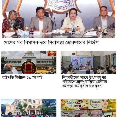
দেশের সব বিমানবন্দরে নিরাপত্তা জোরদারের নির্দেশ
রাষ্ট্রপতি নির্বাচন ২০ আগস্ট
শিক্ষার্থীদের সাথে উৎসবমুখর
পরিবেশে ব্রাক্ষণবাড়িয়া জেলায়
বইপড়া কর্মসূচীর শুভসূচনা।