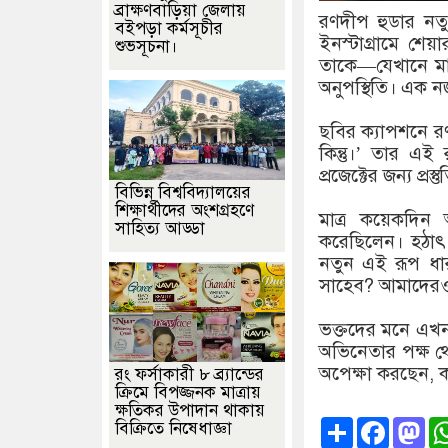
ব্রাক্ষণবাড়িয়া জেলায়
রণদীপ হুডার নত
বইপড়া কর্মসূচীর
ইনস্টাগ্রামে শেয
শুভসূচনা।
তাকে—যেখানে মাথ
অনুপস্থিতি। এক ন
ছবির ক্যাপশনে রণ
কিন্তু।’ তার এই
প্রজেক্টের জন্য প্রস্
বিভিন্ন বিশ্ববিদ্যালয়ের
শিক্ষার্থীদের অংশগ্রহণে
মাত্র কয়েকদিন
সাহিত্য আড্ডা
করেছিলেন। হঠাৎ 
নতুন এই রূপ ধা
সাহেব? আমাদেরও
ভক্তদের মনে এখন
অভিনেতার পক্ষ থে
অপেক্ষা করছেন, 
রং ফর্সাকারী ৮ ব্র্যান্ডের
ক্রিমে বিপজ্জনক মাত্রায়
ক্ষতিকর উপাদান থাকায়
Share
Faceb
Ma
বিক্রিতে নিষেধাজ্ঞা