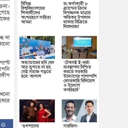
বিভিন্ন
রং ফর্সাকারী ৮
চনা।
বিশ্ববিদ্যালয়ের
ব্র্যান্ডের ক্রিমে
 গেছে
শিক্ষার্থীদের
বিপজ্জনক মাত্রায়
অংশগ্রহণে সাহিত্য
ক্ষতিকর উপাদান
োঁফের
আড্ডা
থাকায় বিক্রিতে
নিষেধাজ্ঞা
ছে না
 কোনো
োস্ট
অত্যাচারের ছবি যেন
‘টেকসই ই-বর্জ্য
আর তুলতে না হয়,
ব্যবস্থাপনা নিশ্চিত
 আপনি
সেই সমাজ গড়তে
করতে সরকারি
ণদীপ
হবে: আলাল
উদ্যোগের পাশাপাশি
বেসরকারি বিনিয়োগ
ও উদ্যোগ
অপরিহার্য’
 এখনো
রহভরে
:
‘গুলশানের
সারজিস-