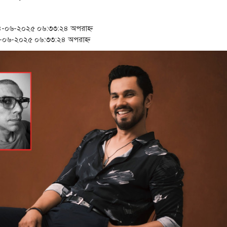
‘স্কুটি নাকি গোল্ড?’ ক্যাম্পে
১৫২২ পুলিশ সদস্যকে চাকরিতে
-০৬-২০২৫ ০৬:৩৩:২৪ অপরাহ্ন
০৬-২০২৫ ০৬:৩৩:২৪ অপরাহ্ন
সার্ককে আরও গতিশীল করতে 
প্রধানমন্ত্রীর সঙ্গে নবনিযুক্ত 
জামায়াত ফেরেশতাদের দল নয়