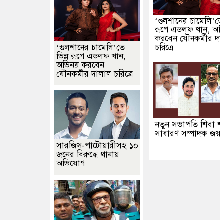
‘গুলশানের চামেলি’তে
রূপে এডলফ খান, অ
করবেন যৌনকর্মীর দ
‘গুলশানের চামেলি’তে
চরিত্রে
ভিন্ন রূপে এডলফ খান,
অভিনয় করবেন
যৌনকর্মীর দালাল চরিত্রে
নতুন সভাপতি শিবা শ
সাধারণ সম্পাদক জয়
সারজিস-পাটোয়ারীসহ ১০
জনের বিরুদ্ধে থানায়
অভিযোগ