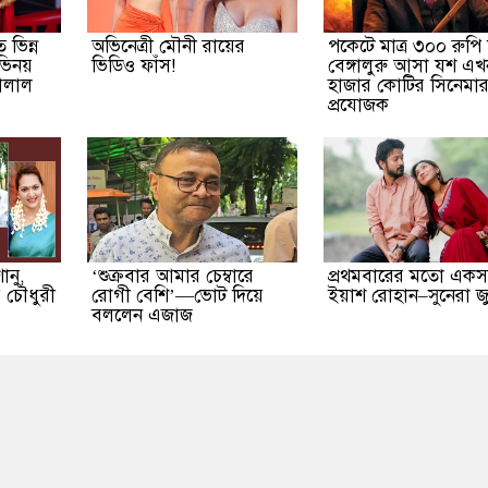
 ভিন্ন
অভিনেত্রী মৌনী রায়ের
পকেটে মাত্র ৩০০ রুপি 
ভিনয়
ভিডিও ফাঁস!
বেঙ্গালুরু আসা যশ এখ
ালাল
হাজার কোটির সিনেমা
প্রযোজক
ানু,
‘শুক্রবার আমার চেম্বারে
প্রথমবারের মতো একসঙ
 চৌধুরী
রোগী বেশি’—ভোট দিয়ে
ইয়াশ রোহান–সুনেরা জু
বললেন এজাজ