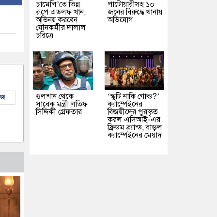
চামেলি’তে ভিন্ন
পাটোয়ারীসহ ১০
রূপে এডলফ খান,
জনের বিরুদ্ধে থানায়
অভিনয় করবেন
অভিযোগ
যৌনকর্মীর দালাল
চরিত্রে
গুলশান থেকে
‘স্কুটি নাকি গোল্ড?’
উজ
সাবেক মন্ত্রী লতিফ
ক্যাম্পেইনের
সিদ্দিকী গ্রেফতার
বিজয়ীদের পুরস্কৃত
করল এসিআই-এর
ফ্রিডম ব্র্যান্ড, বাড়ল
ক্যাম্পেইনের মেয়াদ