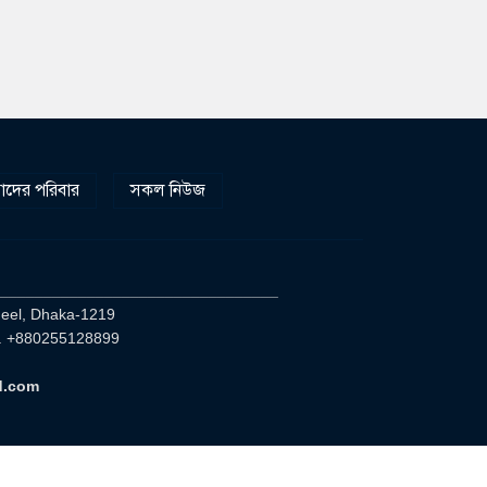
দের পরিবার
সকল নিউজ
________________________________
heel, Dhaka-1219
. +880255128899
d.com