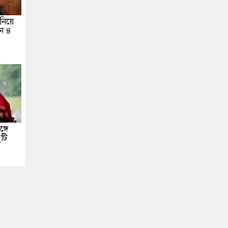
নিয়ে
ন ৪
র
্গে
টি