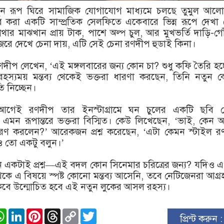
ুন রূপ ঘিরে সামাজিক যোগাযোগ মাধ্যমে চলছে তুমুল আলো
়ার করা একটি সাম্প্রতিক সেলফিতে একেবারে ভিন্ন রূপে দেখা
ার মাঝখান প্রায় টাক, পাশে অল্প চুল, আর মুখভর্তি দাড়ি-গ
জরে দেখে চেনা দায়, এটি সেই চেনা রণদীপ হুডাই কিনা।
দীপ লেখেন, ‘এই মঙ্গলবারের জন্য কোন চা? শুধু কফি তৈরি হচ্
 রহস্যময় মন্তব্য থেকেই ভক্তরা ধারণা করছেন, তিনি নতুন
তুতি নিচ্ছেন।
 আগেই রণদীপ তার ইনস্টাগ্রামে ঘন চুলের একটি ছবি প
এমন রূপান্তরে ভক্তরা বিস্মিত। কেউ লিখেছেন, ‘ভাই, কেন
রণ করলেন?’ আরেকজন প্রশ্ন করেছেন, ‘এটা কেমন স্টাইল র
 তো একটু বলুন।’
 একটাই প্রশ্ন—এই বদল কোন সিনেমার চরিত্রের জন্য? যদিও
কে এ বিষয়ে স্পষ্ট কোনো মন্তব্য আসেনি, তবে নেটিজেনরা আগ্
কবে উন্মোচিত হবে এই নতুন লুকের আসল রহস্য।
ook
stodon
WhatsApp
LinkedIn
Pinterest
Threads
Copy
Twitter
প্রিন্ট করুন 
Link