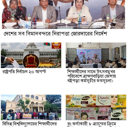
দেশের সব বিমানবন্দরে নিরাপত্তা জোরদারের নির্দেশ
রাষ্ট্রপতি নির্বাচন ২০ আগস্ট
শিক্ষার্থীদের সাথে উৎসবমুখর
পরিবেশে ব্রাক্ষণবাড়িয়া জেলায়
বইপড়া কর্মসূচীর শুভসূচনা।
বিভিন্ন বিশ্ববিদ্যালয়ের শিক্ষার্থীদের
রং ফর্সাকারী ৮ ব্র্যান্ডের ক্রিমে