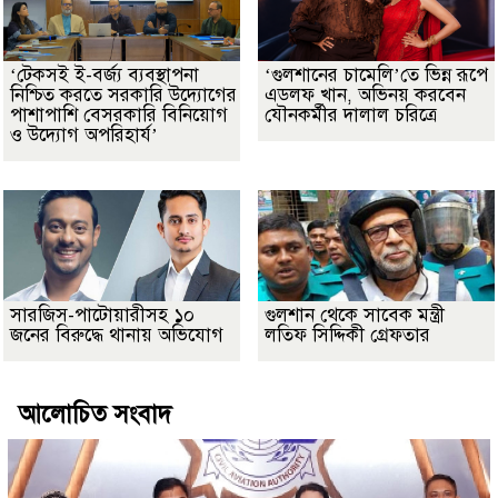
‘টেকসই ই-বর্জ্য ব্যবস্থাপনা
‘গুলশানের চামেলি’তে ভিন্ন রূপে
নিশ্চিত করতে সরকারি উদ্যোগের
এডলফ খান, অভিনয় করবেন
পাশাপাশি বেসরকারি বিনিয়োগ
যৌনকর্মীর দালাল চরিত্রে
ও উদ্যোগ অপরিহার্য’
সারজিস-পাটোয়ারীসহ ১০
গুলশান থেকে সাবেক মন্ত্রী
জনের বিরুদ্ধে থানায় অভিযোগ
লতিফ সিদ্দিকী গ্রেফতার
আলোচিত সংবাদ