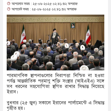
আপলোড সময় : ২৫-০৬-২০২৫ ০২:৪১:৩২ অপরাহ্ন
থাকায় বিক্রিতে নিষেধাজ্ঞা
আপডেট সময় : ২৫-০৬-২০২৫ ০২:৪১:৩২ অপরাহ্ন
অত্যাচারের ছবি যেন আর তুলতে না 
আলাল
‘গুলশানের চামেলি’তে ভিন্ন রূপে
যৌনকর্মীর দালাল চরিত্রে
সারজিস-পাটোয়ারীসহ ১০ জনের বিরু
গুলশান থেকে সাবেক মন্ত্রী লতিফ সিদ
পারমাণবিক স্থাপনাগুলোর নিরাপত্তা নিশ্চিত না হওয়া
পর্যন্ত আন্তর্জাতিক পরমাণু শক্তি সংস্থার (আইএইএ) সঙ্গে
‘স্কুটি নাকি গোল্ড?’ ক্যাম্পেইনের 
সব ধরনের সহযোগিতা স্থগিত রাখার সিদ্ধান্ত নিয়েছে
এর ফ্রিডম ব্র্যান্ড, বাড়ল ক্যাম্পেইনের ম
ইরান।
সংবিধান অনুযায়ী যথাসময়ে রাষ্ট্রপতি 
বুধবার (২৫ জুন) সকালে ইরানের পার্লামেন্টে এ সিদ্ধান্ত
গৃহীত হয়।