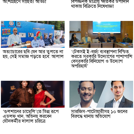
অংশগ্রহণে সাহিত্য আড্ডা
বিপজ্জনক মাত্রায় ক্ষতিকর উপাদান
থাকায় বিক্রিতে নিষেধাজ্ঞা
অত্যাচারের ছবি যেন আর তুলতে না
‘টেকসই ই-বর্জ্য ব্যবস্থাপনা নিশ্চিত
হয়, সেই সমাজ গড়তে হবে: আলাল
করতে সরকারি উদ্যোগের পাশাপাশি
বেসরকারি বিনিয়োগ ও উদ্যোগ
অপরিহার্য’
‘গুলশানের চামেলি’তে ভিন্ন রূপে
সারজিস-পাটোয়ারীসহ ১০ জনের
এডলফ খান, অভিনয় করবেন
বিরুদ্ধে থানায় অভিযোগ
যৌনকর্মীর দালাল চরিত্রে