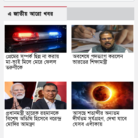
এ জাতীয় আরো খবর
প্রেমের সম্পর্ক ছিন্ন না করায়
অবশেষে পদত্যাগ করলেন
মা-ভাই মিলে মেরে ফেলল
ভারতের শিক্ষামন্ত্রী
তরুণীকে
প্রধানমন্ত্রী তারেক রহমানকে
আসছে শতাব্দীর অন্যতম
বিশেষ অতিথি হিসেবে নরেন্দ্র
দীর্ঘতম সূর্যগ্রহণ, দেখা যাবে
মোদির আমন্ত্রণ
যেসব এলাকায়