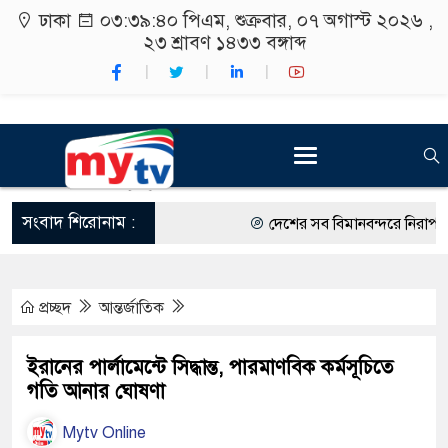
ঢাকা
০৩:৩৯:৪১ পিএম
, শুক্রবার, ০৭ অগাস্ট ২০২৬ ,
২৩ শ্রাবণ ১৪৩৩
বঙ্গাব্দ
সংবাদ শিরোনাম :
দেশের সব বিমানবন্দরে নিরাপত্তা জো
রাষ্ট্রপতি নির্বাচন ২০ আগস্ট
প্রচ্ছদ
আন্তর্জাতিক
শিক্ষার্থীদের সাথে উৎসবমুখর পরিবে
কর্মসূচীর শুভসূচনা।
ইরানের পার্লামেন্টে সিদ্ধান্ত, পারমাণবিক কর্মসূচিতে
গতি আনার ঘোষণা
বিভিন্ন বিশ্ববিদ্যালয়ের শিক্ষার্থীদের
Mytv Online
রং ফর্সাকারী ৮ ব্র্যান্ডের ক্রিমে বি