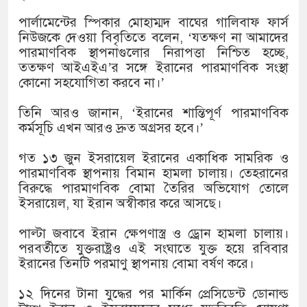
১৫২২ পুলিশ সদস্যকে চাকরিতে পুনর
পার্লামেন্টের স্পিকার মোহাম্মদ বাঘের গালিবাফ ফার্স
খিলক্ষেত থানা বিএনপির যুগ্ম আহ্বা
নিউজকে দেওয়া বিবৃতিতে বলেন, ‘যতক্ষণ না আমাদের
পারমাণবিক স্থাপনাগুলোর নিরাপত্তা নিশ্চিত হচ্ছে,
দেশের ৬ অঞ্চলে ঝড়ের আভাস
ততক্ষণ আইএইএ’র সঙ্গে ইরানের পারমাণবিক সংস্থা
কোনো সহযোগিতা করবে না।’
সার্ককে আরও গতিশীল করতে চায় ব
তিনি আরও জানান, ‘ইরানের শান্তিপূর্ণ পারমাণবিক
প্রেমের সম্পর্ক ছিন্ন না করায় মা-
কর্মসূচি এখন আরও দ্রুত অগ্রসর হবে।’
প্রধানমন্ত্রীর সঙ্গে নবনিযুক্ত নৌবাহিন
গত ১৩ জুন ইসরায়েল ইরানের একাধিক সামরিক ও
পারমাণবিক স্থাপনায় বিমান হামলা চালায়। তেহরানের
হামের উপসর্গে আরও ৬ প্রাণহানি, স
বিরুদ্ধে পারমাণবিক বোমা তৈরির অভিযোগ তোলে
ইসরায়েল, যা ইরান অস্বীকার করে আসছে।
অবশেষে পদত্যাগ করলেন ভারতের শিক্
পাল্টা জবাবে ইরান ক্ষেপণাস্ত্র ও ড্রোন হামলা চালায়।
জামায়াত ফেরেশতাদের দল নয়, ভুল
পরবর্তীতে যুক্তরাষ্ট্রও এই সংঘাতে যুক্ত হয়ে রবিবার
ইরানের তিনটি পরমাণু স্থাপনায় বোমা বর্ষণ করে।
১২ দিনের টানা যুদ্ধের পর মার্কিন প্রেসিডেন্ট ডোনাল্ড