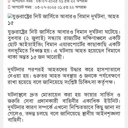
আপলোড সময় : ০৩-০৭-২০২৫ ০১:৫৩:২২ অপরাহ্ন
আপডেট সময় : ০৩-০৭-২০২৫ ০১:৫৩:২২ অপরাহ্ন
থাকায় বিক্রিতে নিষেধাজ্ঞা
অত্যাচারের ছবি যেন আর তুলতে ন
যুক্তরাষ্ট্রের নিউ জার্সিতে আবারও বিমান দুর্ঘটনা ঘটেছে।
আলাল
বুধবার (২ জুলাই) সন্ধ্যায় রাজ্যটির দক্ষিণাঞ্চলে একটি
ছোট স্কাইডাইভিং বিমান এয়ারপোর্টের কাছাকাছি একটি
‘গুলশানের চামেলি’তে ভিন্ন রূপ
বনভূমিতে বিধ্বস্ত হয়। এ ঘটনায় আহত হয়েছেন বিমানে
থাকা অন্তত ১৫ জন আরোহী।
যৌনকর্মীর দালাল চরিত্রে
সারজিস-পাটোয়ারীসহ ১০ জনের বি
দুর্ঘটনার পরপরই আহতদের উদ্ধার করে হাসপাতালে
নেওয়া হয়। গুরুতর আহত অবস্থায় ৩ জনকে পর্যবেক্ষণে
গুলশান থেকে সাবেক মন্ত্রী লতিফ স
রাখা হয়েছে বলে জানিয়েছে সংশ্লিষ্ট চিকিৎসা কর্তৃপক্ষ।
‘স্কুটি নাকি গোল্ড?’ ক্যাম্পেইনে
ঘটনাস্থলে দ্রুত মোতায়েন করা হয় ফায়ার সার্ভিস ও
জরুরি সেবা প্রদানকারী বাহিনীর একাধিক ইউনিট।
এর ফ্রিডম ব্র্যান্ড, বাড়ল ক্যাম্পেইনে
দুর্ঘটনার কারণ সম্পর্কে এখনো নিশ্চিতভাবে কিছু জানা না
গেলেও, তদন্ত চলছে বলে জানিয়েছে স্থানীয় আইনশৃঙ্খলা
সংবিধান অনুযায়ী যথাসময়ে রাষ্ট্রপতি
বাহিনী।