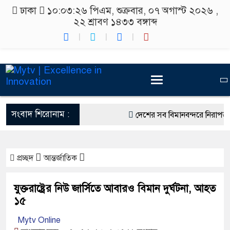
ঢাকা
১০:০৩:২৬ পিএম
, শুক্রবার, ০৭ অগাস্ট ২০২৬ ,
২২ শ্রাবণ ১৪৩৩
বঙ্গাব্দ
সংবাদ শিরোনাম :
দেশের সব বিমানবন্দরে নিরাপত্তা 
রাষ্ট্রপতি নির্বাচন ২০ আগস্ট
প্রচ্ছদ
আন্তর্জাতিক
শিক্ষার্থীদের সাথে উৎসবমুখর পরি
কর্মসূচীর শুভসূচনা।
যুক্তরাষ্ট্রের নিউ জার্সিতে আবারও বিমান দুর্ঘটনা, আহত
১৫
বিভিন্ন বিশ্ববিদ্যালয়ের শিক্ষার্থীদ
Mytv Online
রং ফর্সাকারী ৮ ব্র্যান্ডের ক্রিমে 