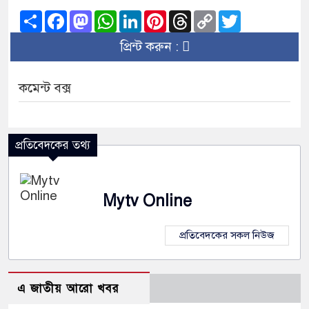
১৫২২ পুলিশ সদস্যকে চাকরিতে পুন
Share
Facebook
Mastodon
WhatsApp
LinkedIn
Pinterest
Threads
Copy
Twitter
Link
খিলক্ষেত থানা বিএনপির যুগ্ম আহ্
প্রিন্ট করুন :
দেশের ৬ অঞ্চলে ঝড়ের আভাস
কমেন্ট বক্স
সার্ককে আরও গতিশীল করতে চায় 
প্রেমের সম্পর্ক ছিন্ন না করায় ম
প্রতিবেদকের তথ্য
প্রধানমন্ত্রীর সঙ্গে নবনিযুক্ত নৌবাহ
হামের উপসর্গে আরও ৬ প্রাণহানি,
Mytv Online
অবশেষে পদত্যাগ করলেন ভারতের শিক
প্রতিবেদকের সকল নিউজ
জামায়াত ফেরেশতাদের দল নয়, ভু
এ জাতীয় আরো খবর