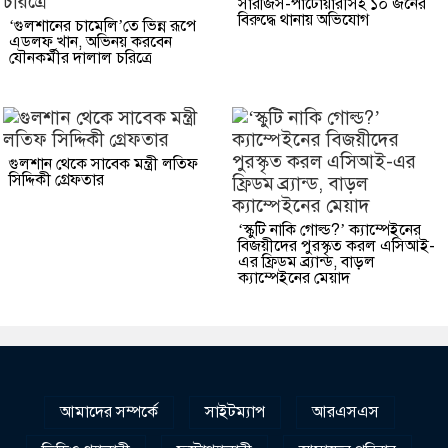
সারজিস-পাটোয়ারীসহ ১০ জনের
বিরুদ্ধে থানায় অভিযোগ
‘গুলশানের চামেলি’তে ভিন্ন রূপে
এডলফ খান, অভিনয় করবেন
যৌনকর্মীর দালাল চরিত্রে
গুলশান থেকে সাবেক মন্ত্রী লতিফ
সিদ্দিকী গ্রেফতার
‘স্কুটি নাকি গোল্ড?’ ক্যাম্পেইনের
বিজয়ীদের পুরস্কৃত করল এসিআই-
এর ফ্রিডম ব্র্যান্ড, বাড়ল
ক্যাম্পেইনের মেয়াদ
আমাদের সম্পর্কে
সাইটম্যাপ
আরএসএস