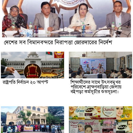
দেশের সব বিমানবন্দরে নিরাপত্তা জোরদারের নির্দেশ
রাষ্ট্রপতি নির্বাচন ২০ আগস্ট
শিক্ষার্থীদের সাথে উৎসবমুখর
পরিবেশে ব্রাক্ষণবাড়িয়া জেলায়
বইপড়া কর্মসূচীর শুভসূচনা।