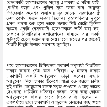
১৫২২ পুলিশ সদস্যকে চাকরিতে পুনর্বহ
বেসরকারি হাসপাতালের সংলগ্ন এলাকায় এ ঘটনা ঘটে।
রোগীর স্বজন এবং পুলিশ সূত্রে জানা যায়, ডামুড্যা
খিলক্ষেত থানা বিএনপির যুগ্ম আহ্বায়ক 
উপজেলার কনেশ্বর এলাকার নূর হোসেন সরদারের স্ত্রী
রুমা বেগম সন্তান সম্ভবা ছিলেন। বৃহস্পতিবার দুপুরে
দেশের ৬ অঞ্চলে ঝড়ের আভাস
প্রসব বেদনা শুরু হলে তাকে জেলার নিউ মেট্রো ক্লিনিক
নামের একটি বেসরকারি হাসপাতালে ভর্তি করা হয়।
সার্ককে আরও গতিশীল করতে চায় বাংল
সেখানে সিজারিয়ান অপারেশনের মাধ্যমে তার একটি
ফুটফুটে ছেলে সন্তান জন্ম নেয়। তবে জন্মের পর থেকেই
প্রেমের সম্পর্ক ছিন্ন না করায় মা-ভা
শিশুটি কিছুটা ঠান্ডার সমস্যায় ভুগছিল।
প্রধানমন্ত্রীর সঙ্গে নবনিযুক্ত নৌবাহিনী প
হামের উপসর্গে আরও ৬ প্রাণহানি, সবা
পরে হাসপাতালের চিকিৎসক পরামর্শ অনুযায়ী শিশুটিকে
ঢাকায় আনার চেষ্টা করে পরিবার। ৫ হাজার টাকায়
অবশেষে পদত্যাগ করলেন ভারতের শিক্ষাম
ঢাকাগামী একটি অ্যাম্বুলেন্স ভাড়া করেন। সন্ধ্যায়
অ্যাম্বুলেন্স নিয়ে ঢাকার উদ্দেশ্যে যাত্রা শুরু করলে স্থানীয়
জামায়াত ফেরেশতাদের দল নয়, ভুল হত
দুই ব্যক্তি (অ্যাম্বুলেন্স চালক সবুজ দেওয়ান ও আবু তাহের
দেওয়ান) গাড়িটির গতিরোধ করেন। তারা অন্য কোনো
অ্যাম্বুলেন্সকে ঢাকায় যেতে দিতে রাজি ছিলেন না।
একপর্যায়ে তারা ঢাকাগামী অ্যাম্বুলেন্স চালকের কাছ থেকে