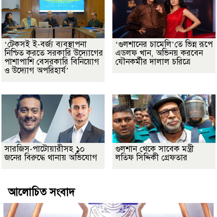
‘টেকসই ই-বর্জ্য ব্যবস্থাপনা
‘গুলশানের চামেলি’তে ভিন্ন রূপে
নিশ্চিত করতে সরকারি উদ্যোগের
এডলফ খান, অভিনয় করবেন
পাশাপাশি বেসরকারি বিনিয়োগ
যৌনকর্মীর দালাল চরিত্রে
ও উদ্যোগ অপরিহার্য’
সারজিস-পাটোয়ারীসহ ১০
গুলশান থেকে সাবেক মন্ত্রী
জনের বিরুদ্ধে থানায় অভিযোগ
লতিফ সিদ্দিকী গ্রেফতার
আলোচিত সংবাদ