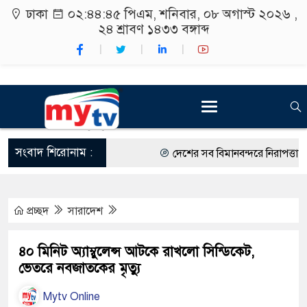
ঢাকা
০২:৪৪:৪৫ পিএম
, শনিবার, ০৮ অগাস্ট ২০২৬ ,
২৪ শ্রাবণ ১৪৩৩
বঙ্গাব্দ
সংবাদ শিরোনাম :
দেশের সব বিমানবন্দরে নিরাপত্তা জোরদা
রাষ্ট্রপতি নির্বাচন ২০ আগস্ট
প্রচ্ছদ
সারাদেশ
শিক্ষার্থীদের সাথে উৎসবমুখর পরিবেশে
কর্মসূচীর শুভসূচনা।
৪০ মিনিট অ্যাম্বুলেন্স আটকে রাখলো সিন্ডিকেট,
ভেতরে নবজাতকের মৃত্যু
বিভিন্ন বিশ্ববিদ্যালয়ের শিক্ষার্থীদের অং
Mytv Online
রং ফর্সাকারী ৮ ব্র্যান্ডের ক্রিমে বিপজ্