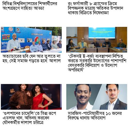
বিভিন্ন বিশ্ববিদ্যালয়ের শিক্ষার্থীদের
রং ফর্সাকারী ৮ ব্র্যান্ডের ক্রিমে
অংশগ্রহণে সাহিত্য আড্ডা
বিপজ্জনক মাত্রায় ক্ষতিকর উপাদান
থাকায় বিক্রিতে নিষেধাজ্ঞা
অত্যাচারের ছবি যেন আর তুলতে না
‘টেকসই ই-বর্জ্য ব্যবস্থাপনা নিশ্চিত
হয়, সেই সমাজ গড়তে হবে: আলাল
করতে সরকারি উদ্যোগের পাশাপাশি
বেসরকারি বিনিয়োগ ও উদ্যোগ
অপরিহার্য’
‘গুলশানের চামেলি’তে ভিন্ন রূপে
সারজিস-পাটোয়ারীসহ ১০ জনের
এডলফ খান, অভিনয় করবেন
বিরুদ্ধে থানায় অভিযোগ
যৌনকর্মীর দালাল চরিত্রে