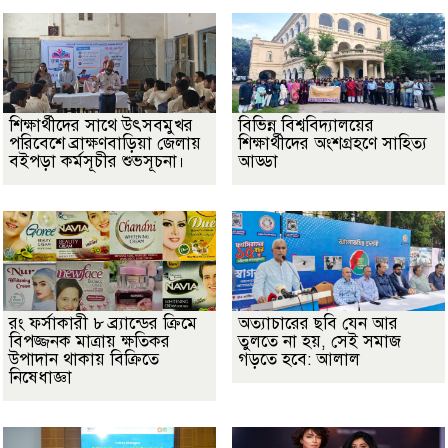
শিক্ষার্থীদের সাথে উৎসবমুখর
বিভিন্ন বিশ্ববিদ্যালয়ের
পরিবেশে ব্রাক্ষণবাড়িয়া জেলায়
শিক্ষার্থীদের অংশগ্রহণে সাহিত্য
বইপড়া কর্মসূচীর শুভসূচনা।
আড্ডা
রং ফর্সাকারী ৮ ব্র্যান্ডের ক্রিমে
অত্যাচারের ছবি যেন আর
বিপজ্জনক মাত্রায় ক্ষতিকর
তুলতে না হয়, সেই সমাজ
উপাদান থাকায় বিক্রিতে
গড়তে হবে: আলাল
নিষেধাজ্ঞা