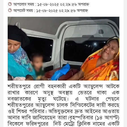
আপলোড সময় : ১৫-০৮-২০২৫ ০২:২৯:৫৬ অপরাহ্ন
থাকায় বিক্রিতে নিষেধাজ্ঞা
আপডেট সময় : ১৫-০৮-২০২৫ ০২:২৯:৫৬ অপরাহ্ন
অত্যাচারের ছবি যেন আর তুলতে না হয
আলাল
‘গুলশানের চামেলি’তে ভিন্ন রূপে এড
যৌনকর্মীর দালাল চরিত্রে
সারজিস-পাটোয়ারীসহ ১০ জনের বিরুদ্
গুলশান থেকে সাবেক মন্ত্রী লতিফ সিদ্দি
শরীয়তপুরে রোগী বহনকারী একটি অ্যাম্বুলেন্স আটকে
রাখার কারণে অসুস্থ অবস্থায় ভেতরে থাকা এক
‘স্কুটি নাকি গোল্ড?’ ক্যাম্পেইনের বি
নবজাতকের মৃত্যু ঘটেছে। এ ঘটনার পেছনে
এর ফ্রিডম ব্র্যান্ড, বাড়ল ক্যাম্পেইনের মেয়
শরীয়তপুরের অ্যাম্বুলেন্স চালক সিন্ডিকেটের দায়ী করছে
ওই শিশুর পরিবার। অভিযুক্তদের দ্রুত আইনের আওতায়
সংবিধান অনুযায়ী যথাসময়ে রাষ্ট্রপতি নির
আনার দাবি জানিয়েছেন তারা।বৃহস্পতিবার (১৪ আগস্ট)
বিকেলে ফরিদপুরের নিউ মেট্রো ক্লিনিক নামের একটি