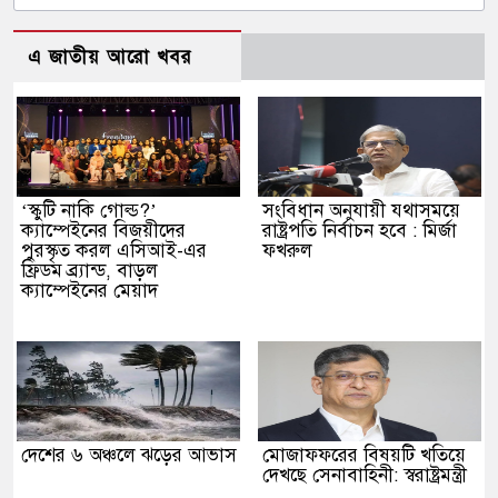
এ জাতীয় আরো খবর
‘স্কুটি নাকি গোল্ড?’
সংবিধান অনুযায়ী যথাসময়ে
ক্যাম্পেইনের বিজয়ীদের
রাষ্ট্রপতি নির্বাচন হবে : মির্জা
পুরস্কৃত করল এসিআই-এর
ফখরুল
ফ্রিডম ব্র্যান্ড, বাড়ল
ক্যাম্পেইনের মেয়াদ
দেশের ৬ অঞ্চলে ঝড়ের আভাস
মোজাফফরের বিষয়টি খতিয়ে
দেখছে সেনাবাহিনী: স্বরাষ্ট্রমন্ত্রী