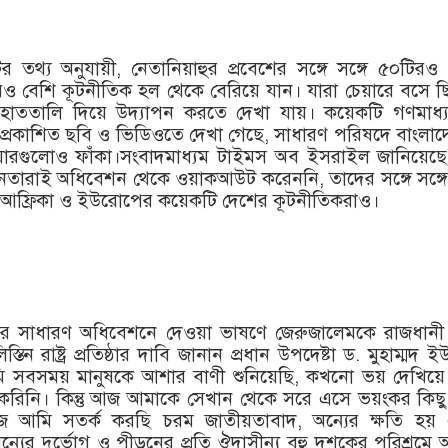
র তথ্য অনুযায়ী, নেতানিয়াহুর প্রবেশের সঙ্গে সঙ্গে ৫০টিরও
 বেশি কূটনীতিক হল থেকে বেরিয়ে যান। যারা চেয়ারে বসে 
হাততালি দিয়ে উদ্যাপন করতে দেখা যায়। কয়েকটি গণমাধ্
 প্রকাশিত ছবি ও ভিডিওতে দেখা গেছে, সাধারণ পরিষদে বাংলা
েয়ারগুলোও ফাঁকা।সংবাদমাধ্যম টাইমস অব ইসরাইল জানিয়েছে,
তারাই অধিবেশন থেকে ওয়াকআউট করেননি, তাদের সঙ্গে সঙ্গে
ন আফ্রিকা ও ইউরোপের কয়েকটি দেশের কূটনীতিকরাও।
র সাধারণ অধিবেশনে দেওয়া ভাষণে জেরুজালেমকে রাজধানী
্তিন রাষ্ট্র প্রতিষ্ঠার দাবি জানান প্রধান উপদেষ্টা ড. মুহাম্মদ ই
ি সবসময় মানুষকে আশার বাণী শুনিয়েছি, কখনো ভয় দেখিয়ে 
 করিনি। কিন্তু আজ আমাকে সেখান থেকে সরে এসে ভয়ংকর কিছু
জ আমি সতর্ক করছি চরম জাতীয়তাবাদ, অন্যের ক্ষতি হয়
্যের দুর্ভোগ ও পীড়নের প্রতি ঔদাসীন্য বহু দশকের পরিশ্রমে