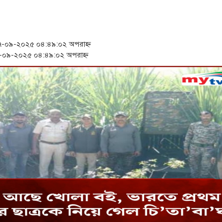
সংবিধান অনুযায়ী যথাসময়ে রাষ্ট্রপত
খিলক্ষেত থানা বিএনপির যুগ্ম আহ্
-০৯-২০২৫ ০৪:৪৯:০২ অপরাহ্ন
প্রেমের সম্পর্ক ছিন্ন না করায় ম
০৯-২০২৫ ০৪:৪৯:০২ অপরাহ্ন
অবশেষে পদত্যাগ করলেন ভারতের শিক
‘রাষ্ট্রপতি হিসেবে মির্জা ফখরুল স