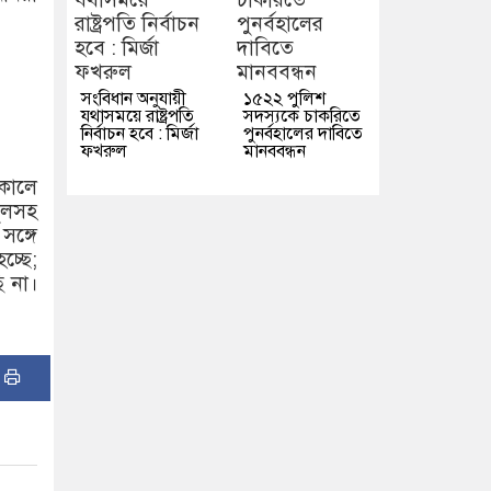
সংবিধান অনুযায়ী
১৫২২ পুলিশ
যথাসময়ে রাষ্ট্রপতি
সদস্যকে চাকরিতে
নির্বাচন হবে : মির্জা
পুনর্বহালের দাবিতে
ফখরুল
মানববন্ধন
অকালে
কুলসহ
সঙ্গে
্ছে;
ি না।
: