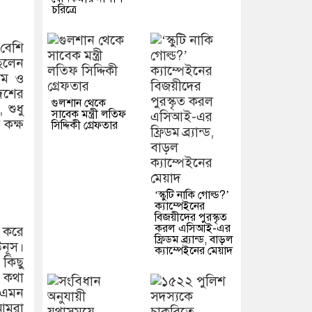
চরিত্রে
 বেশি
ছিলেন
যম ও
দেশের
গুলশান থেকে
 শুধু
সাবেক মন্ত্রী লতিফ
 কক্ষ
সিদ্দিকী গ্রেফতার
‘স্কুটি নাকি গোল্ড?’
ক্যাম্পেইনের
বিজয়ীদের পুরস্কৃত
করল এসিআই-এর
 করে
ফ্রিডম ব্র্যান্ড, বাড়ল
উনূস।
ক্যাম্পেইনের মেয়াদ
কিছু
 কথা
 এমন
 আমরা