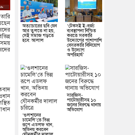
তারি
েছেন
অত্যাচারের ছবি যেন
‘টেকসই ই-বর্জ্য
িষদের
আর তুলতে না হয়,
ব্যবস্থাপনা নিশ্চিত
সেই সমাজ গড়তে
করতে সরকারি
ভিন্ন
হবে: আলাল
উদ্যোগের পাশাপাশি
এ সময়
বেসরকারি বিনিয়োগ
ষদের
ও উদ্যোগ
অপরিহার্য’
তিবাদ
সারজিস-
রধান
পাটোয়ারীসহ ১০
স্থিত
জনের বিরুদ্ধে থানায়
মাধান
অভিযোগ
‘গুলশানের
চামেলি’তে ভিন্ন
রূপে এডলফ খান,
অভিনয় করবেন
যৌনকর্মীর দালাল