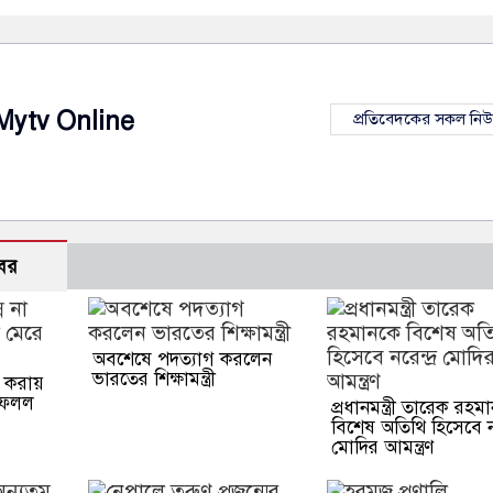
Mytv Online
প্রতিবেদকের সকল নি
বর
অবশেষে পদত্যাগ করলেন
ভারতের শিক্ষামন্ত্রী
না করায়
ফেলল
প্রধানমন্ত্রী তারেক রহম
বিশেষ অতিথি হিসেবে নরে
মোদির আমন্ত্রণ