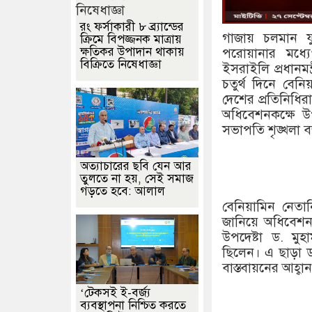
রং ফর্সাকারী ৮ ব্র্যান্ডের
গাজায় চলমান যু
ক্রিমে বিপজ্জনক মাত্রায়
ক্ষতিকর উপাদান থাকায়
পরোয়ানার মধ্য
বিক্রিতে নিষেধাজ্ঞা
ইসরাইলি প্রধানমন্
চতুর্থ দিনে বেনি
দেশের প্রতিনিধি
অধিবেশনকক্ষে উ
সভাপতি শৃঙ্খলা 
অত্যাচারের ছবি যেন আর
তুলতে না হয়, সেই সমাজ
গড়তে হবে: আলাল
বেনিয়ামিন নেতান
জানিয়ে অধিবেশন
উপদেষ্টা ড. মুহ
ছিলেন। এ ছাড়া ড. 
বাস্তবায়নের আহ্বা
‘টেকসই ই-বর্জ্য
ব্যবস্থাপনা নিশ্চিত করতে