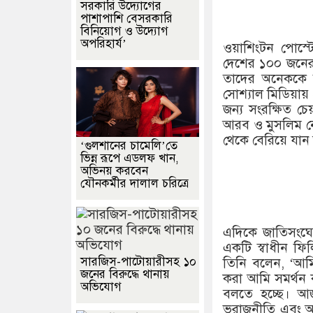
সরকারি উদ্যোগের
পাশাপাশি বেসরকারি
বিনিয়োগ ও উদ্যোগ
অপরিহার্য’
ওয়াশিংটন পোস্টে
দেশের ১০০ জনেরও
তাদের অনেককে 
সোশ্যাল মিডিয়ায়
জন্য সংরক্ষিত চ
আরব ও মুসলিম নে
থেকে বেরিয়ে যা
‘গুলশানের চামেলি’তে
ভিন্ন রূপে এডলফ খান,
অভিনয় করবেন
যৌনকর্মীর দালাল চরিত্রে
এদিকে জাতিসংঘে
একটি স্বাধীন ফিলিস
সারজিস-পাটোয়ারীসহ ১০
তিনি বলেন, ‘আম
জনের বিরুদ্ধে থানায়
করা আমি সমর্থন
অভিযোগ
বলতে হচ্ছে। আ
ভূরাজনীতি এবং অন