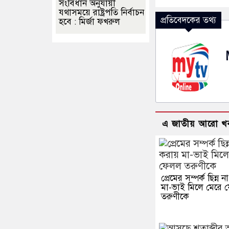
সংবিধান অনুযায়ী
যথাসময়ে রাষ্ট্রপতি নির্বাচন
প্রতিবেদকের তথ্য
হবে : মির্জা ফখরুল
এ জাতীয় আরো খ
প্রেমের সম্পর্ক ছিন্ন 
মা-ভাই মিলে মেরে 
তরুণীকে