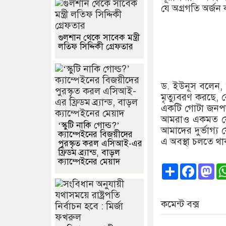
যে অগ্রগতি অর্জন 
গুলশান থেকে সাবেক মন্ত্রী
লতিফ সিদ্দিকী গ্রেফতার
ড. ইউনূস বলেন, ‘
মৃত্যুবরণ করছে, ব
একটি গোটা জনপদ ন
আমরাও একমত যে 
‘স্কুটি নাকি গোল্ড?’
আমাদের দুর্ভাগ্য
ক্যাম্পেইনের বিজয়ীদের
এ অবস্থা চলতে থা
পুরস্কৃত করল এসিআই-এর
ফ্রিডম ব্র্যান্ড, বাড়ল
ক্যাম্পেইনের মেয়াদ
Share
Faceb
Ma
কমেন্ট বক্স