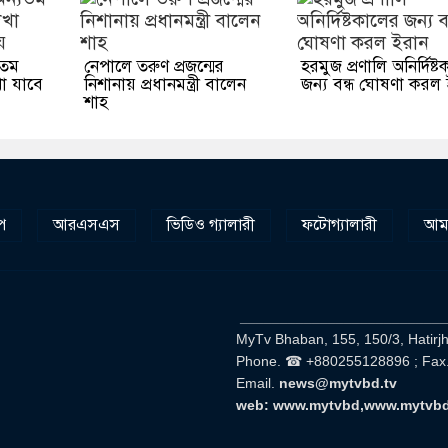
যতম
নেপালে তরুণ প্রজন্মের
হরমুজ প্রণালি অনির্দিষ্
েখা যাবে
নিশানায় প্রধানমন্ত্রী বালেন
জন্য বন্ধ ঘোষণা করল
শাহ
প
আরএসএস
ভিডিও গ্যালারী
ফটোগ্যালারী
আমা
__________________________
MyTv Bhaban, 155, 150/3, Hatirj
Phone. ☎ +880255128896 ; Fax
Email.
news@mytvbd.tv
web: www.mytvbd,www.mytvb