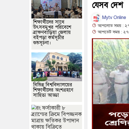
যেসব দেশ
Mytv Online
শিক্ষার্থীদের সাথে
আপলোড সময় : ২৭
উৎসবমুখর পরিবেশে
ব্রাক্ষণবাড়িয়া জেলায়
আপডেট সময় : ২৭-
বইপড়া কর্মসূচীর
শুভসূচনা।
বিভিন্ন বিশ্ববিদ্যালয়ের
শিক্ষার্থীদের অংশগ্রহণে
সাহিত্য আড্ডা