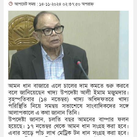
আপডেট সময় : ১৪-১১-২০২৪ ০২:৩৭:৫০ অপরাহ্ন
থাকায় বিক্রিতে নিষেধাজ্ঞা
অত্যাচারের ছবি যেন আর তুলতে না
আলাল
‘গুলশানের চামেলি’তে ভিন্ন রূপ
যৌনকর্মীর দালাল চরিত্রে
সারজিস-পাটোয়ারীসহ ১০ জনের বির
আমন ধান বাজারে এলে চালের দাম কমতে শুরু করবে
গুলশান থেকে সাবেক মন্ত্রী লতিফ সি
বলে জানিয়েছেন খাদ্য উপদেষ্টা আলী ইমাম মজুমদার।
বৃহস্পতিবার (১৪ নভেম্বর) খাদ্য অধিদফতরে খাদ্য
‘স্কুটি নাকি গোল্ড?’ ক্যাম্পেইনের
পরিস্থিতি নিয়ে সমন্বয় সভাশেষে সাংবাদিকদের সঙ্গে
আলাপকালে এ কথা জানান তিনি।
এর ফ্রিডম ব্র্যান্ড, বাড়ল ক্যাম্পেইনের 
উপদেষ্টা জানান, চলতি বছর আমনের বাম্পার ফলন
সংবিধান অনুযায়ী যথাসময়ে রাষ্ট্রপতি
হয়েছে। ১৭ নভেম্বর থেকে আমন ধান সংগ্রহ করা হবে।
এবার সাড়ে পাঁচ লাখ মেট্রিক টন ধান সংগ্রহ করা হবে।