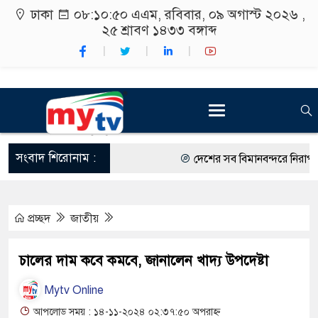
ঢাকা
০৮:১০:৫১ এএম
, রবিবার, ০৯ অগাস্ট ২০২৬ ,
২৫ শ্রাবণ ১৪৩৩
বঙ্গাব্দ
সংবাদ শিরোনাম :
দেশের সব বিমানবন্দরে নিরাপত্তা জ
রাষ্ট্রপতি নির্বাচন ২০ আগস্ট
প্রচ্ছদ
জাতীয়
শিক্ষার্থীদের সাথে উৎসবমুখর পরিব
কর্মসূচীর শুভসূচনা।
চালের দাম কবে কমবে, জানালেন খাদ্য উপদেষ্টা
বিভিন্ন বিশ্ববিদ্যালয়ের শিক্ষার্থীদে
Mytv Online
রং ফর্সাকারী ৮ ব্র্যান্ডের ক্রিমে ব
আপলোড সময় : ১৪-১১-২০২৪ ০২:৩৭:৫০ অপরাহ্ন