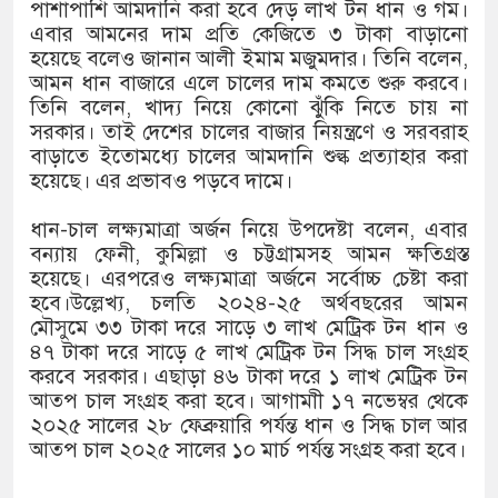
১৫২২ পুলিশ সদস্যকে চাকরিতে পুনর
পাশাপাশি আমদানি করা হবে দেড় লাখ টন ধান ও গম।
এবার আমনের দাম প্রতি কেজিতে ৩ টাকা বাড়ানো
খিলক্ষেত থানা বিএনপির যুগ্ম আহ্ব
হয়েছে বলেও জানান আলী ইমাম মজুমদার। তিনি বলেন,
আমন ধান বাজারে এলে চালের দাম কমতে শুরু করবে।
দেশের ৬ অঞ্চলে ঝড়ের আভাস
তিনি বলেন, খাদ্য নিয়ে কোনো ঝুঁকি নিতে চায় না
সরকার। তাই দেশের চালের বাজার নিয়ন্ত্রণে ও সরবরাহ
সার্ককে আরও গতিশীল করতে চায় ব
বাড়াতে ইতোমধ্যে চালের আমদানি শুল্ক প্রত্যাহার করা
হয়েছে। এর প্রভাবও পড়বে দামে।
প্রেমের সম্পর্ক ছিন্ন না করায় মা
ধান-চাল লক্ষ্যমাত্রা অর্জন নিয়ে উপদেষ্টা বলেন, এবার
প্রধানমন্ত্রীর সঙ্গে নবনিযুক্ত নৌবাহি
বন্যায় ফেনী, কুমিল্লা ও চট্টগ্রামসহ আমন ক্ষতিগ্রস্ত
হয়েছে। এরপরেও লক্ষ্যমাত্রা অর্জনে সর্বোচ্চ চেষ্টা করা
হামের উপসর্গে আরও ৬ প্রাণহানি, 
হবে।উল্লেখ্য, চলতি ২০২৪-২৫ অর্থবছরের আমন
মৌসুমে ৩৩ টাকা দরে সাড়ে ৩ লাখ মেট্রিক টন ধান ও
অবশেষে পদত্যাগ করলেন ভারতের শিক্
৪৭ টাকা দরে সাড়ে ৫ লাখ মেট্রিক টন সিদ্ধ চাল সংগ্রহ
করবে সরকার। এছাড়া ৪৬ টাকা দরে ১ লাখ মেট্রিক টন
জামায়াত ফেরেশতাদের দল নয়, ভু
আতপ চাল সংগ্রহ করা হবে। আগামাী ১৭ নভেম্বর থেকে
২০২৫ সালের ২৮ ফেব্রুয়ারি পর্যন্ত ধান ও সিদ্ধ চাল আর
আতপ চাল ২০২৫ সালের ১০ মার্চ পর্যন্ত সংগ্রহ করা হবে।