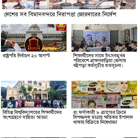
দেশের সব বিমানবন্দরে নিরাপত্তা জোরদারের নির্দেশ
রাষ্ট্রপতি নির্বাচন ২০ আগস্ট
শিক্ষার্থীদের সাথে উৎসবমুখর
পরিবেশে ব্রাক্ষণবাড়িয়া জেলায়
বইপড়া কর্মসূচীর শুভসূচনা।
বিভিন্ন বিশ্ববিদ্যালয়ের শিক্ষার্থীদের
রং ফর্সাকারী ৮ ব্র্যান্ডের ক্রিমে
অংশগ্রহণে সাহিত্য আড্ডা
বিপজ্জনক মাত্রায় ক্ষতিকর উপাদান
থাকায় বিক্রিতে নিষেধাজ্ঞা