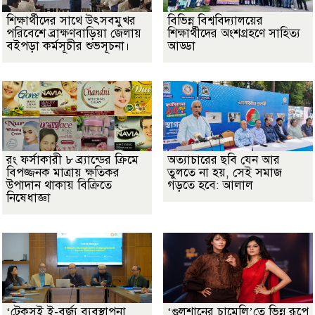
শিক্ষার্থীদের সাথে উৎসবমুখর
বিভিন্ন বিশ্ববিদ্যালয়ের
পরিবেশে ব্রাক্ষণবাড়িয়া জেলায়
শিক্ষার্থীদের অংশগ্রহণে সাহিত্য
বইপড়া কর্মসূচীর শুভসূচনা।
আড্ডা
রং ফর্সাকারী ৮ ব্র্যান্ডের ক্রিমে
অত্যাচারের ছবি যেন আর
বিপজ্জনক মাত্রায় ক্ষতিকর
তুলতে না হয়, সেই সমাজ
উপাদান থাকায় বিক্রিতে
গড়তে হবে: আলাল
নিষেধাজ্ঞা
‘টেকসই ই-বর্জ্য ব্যবস্থাপনা
‘গুলশানের চামেলি’তে ভিন্ন রূপে