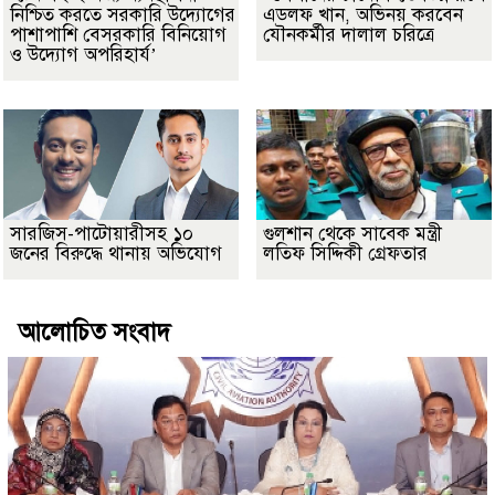
নিশ্চিত করতে সরকারি উদ্যোগের
এডলফ খান, অভিনয় করবেন
পাশাপাশি বেসরকারি বিনিয়োগ
যৌনকর্মীর দালাল চরিত্রে
ও উদ্যোগ অপরিহার্য’
সারজিস-পাটোয়ারীসহ ১০
গুলশান থেকে সাবেক মন্ত্রী
জনের বিরুদ্ধে থানায় অভিযোগ
লতিফ সিদ্দিকী গ্রেফতার
আলোচিত সংবাদ