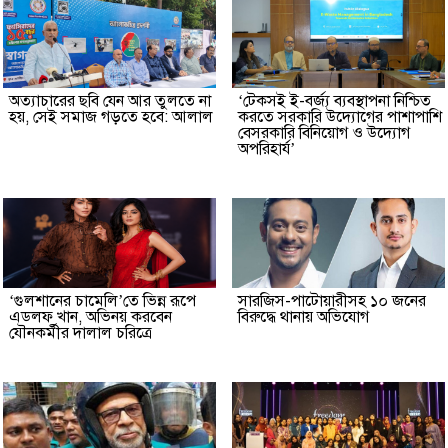
অত্যাচারের ছবি যেন আর তুলতে না
‘টেকসই ই-বর্জ্য ব্যবস্থাপনা নিশ্চিত
হয়, সেই সমাজ গড়তে হবে: আলাল
করতে সরকারি উদ্যোগের পাশাপাশি
বেসরকারি বিনিয়োগ ও উদ্যোগ
অপরিহার্য’
‘গুলশানের চামেলি’তে ভিন্ন রূপে
সারজিস-পাটোয়ারীসহ ১০ জনের
এডলফ খান, অভিনয় করবেন
বিরুদ্ধে থানায় অভিযোগ
যৌনকর্মীর দালাল চরিত্রে