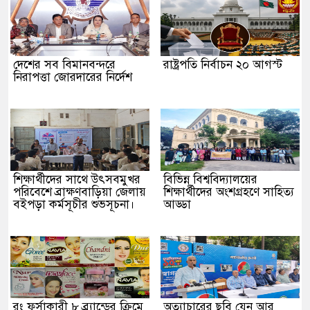
দেশের সব বিমানবন্দরে
রাষ্ট্রপতি নির্বাচন ২০ আগস্ট
নিরাপত্তা জোরদারের নির্দেশ
শিক্ষার্থীদের সাথে উৎসবমুখর
বিভিন্ন বিশ্ববিদ্যালয়ের
পরিবেশে ব্রাক্ষণবাড়িয়া জেলায়
শিক্ষার্থীদের অংশগ্রহণে সাহিত্য
বইপড়া কর্মসূচীর শুভসূচনা।
আড্ডা
রং ফর্সাকারী ৮ ব্র্যান্ডের ক্রিমে
অত্যাচারের ছবি যেন আর