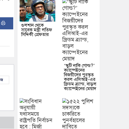
:
গুলশান থেকে
সাবেক মন্ত্রী লতিফ
সিদ্দিকী গ্রেফতার
‘স্কুটি নাকি গোল্ড?’
ক্যাম্পেইনের
বিজয়ীদের পুরস্কৃত
করল এসিআই-এর
উজ
ফ্রিডম ব্র্যান্ড, বাড়ল
ক্যাম্পেইনের মেয়াদ