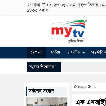
ঢাকা
০৯:২৬:০৫ এএম
, বৃহস্পতিবার, ০
১৪৩৩
বঙ্গাব্দ
প্রচ্ছদ
জাতীয়
রাজনীতি
আন্তর্জাতিক
সংবাদ শিরোনাম :
প্রচ্ছদ
সর্বশেষ সংবাদ
এক এনআইডিত