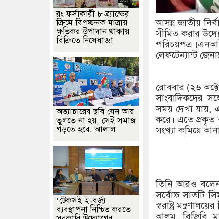
রং ফর্সাকারী ৮ ব্র্যান্ডের
আসন্ন জাতীয় নির্
ক্রিমে বিপজ্জনক মাত্রায়
ক্ষতিকর উপাদান থাকায়
সীমিত করার উদ্য
বিক্রিতে নিষেধাজ্ঞা
পরিচয়পত্র (এনআইড
লেফটেন্যান্ট জেন
রোববার (২৬ অক্টো
সাংবাদিকদের সঙ্গ
সময় দেখা যায়, এ
অত্যাচারের ছবি যেন আর
করে। এতে প্রকৃত 
তুলতে না হয়, সেই সমাজ
গড়তে হবে: আলাল
সংখ্যা কমিয়ে আনার
তিনি আরও বলেন,
সর্বোচ্চ সাতটি 
‘টেকসই ই-বর্জ্য
স্বরাষ্ট্র মন্ত্র
ব্যবস্থাপনা নিশ্চিত করতে
আলম, বিজিবি মহ
সরকারি উদ্যোগের