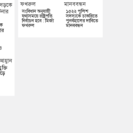
সংবিধান অনুযায়ী
১৫২২ পুলিশ
যথাসময়ে রাষ্ট্রপতি
সদস্যকে চাকরিতে
নির্বাচন হবে : মির্জা
পুনর্বহালের দাবিতে
কে
ফখরুল
মানববন্ধন
নার
ক্তি
গড়ে