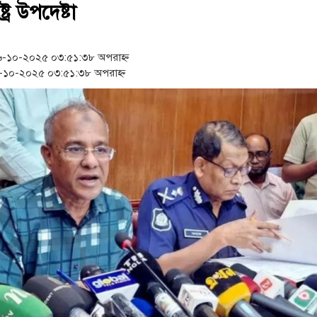
সংবিধান অনুযায়ী যথাসময়ে রাষ্ট
্ট্র উপদেষ্টা
খিলক্ষেত থানা বিএনপির যুগ্ম
-১০-২০২৫ ০৩:৫১:৩৮ অপরাহ্ন
প্রেমের সম্পর্ক ছিন্ন না কর
১০-২০২৫ ০৩:৫১:৩৮ অপরাহ্ন
অবশেষে পদত্যাগ করলেন ভারতের
‘রাষ্ট্রপতি হিসেবে মির্জা ফখর