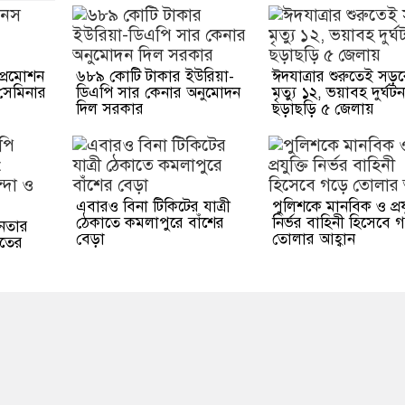
্রমোশন
৬৮৯ কোটি টাকার ইউরিয়া-
ঈদযাত্রার শুরুতেই সড়
সেমিনার
ডিএপি সার কেনার অনুমোদন
মৃত্যু ১২, ভয়াবহ দুর্ঘট
দিল সরকার
ছড়াছড়ি ৫ জেলায়
এবারও বিনা টিকিটের যাত্রী
পুলিশকে মানবিক ও প্রযু
ঠেকাতে কমলাপুরে বাঁশের
নির্ভর বাহিনী হিসেবে 
েতার
বেড়া
তোলার আহ্বান
াতের