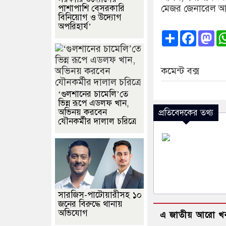
মেজর জেনারেল আব
পাশাপাশি বেসরকারি
বিনিয়োগ ও উদ্যোগ
অপরিহার্য’
Share
Faceb
Ma
কমেন্ট বক্স
‘গুলশানের চামেলি’তে
ভিন্ন রূপে এডলফ খান,
অভিনয় করবেন
প্রতিবেদকের তথ্য
যৌনকর্মীর দালাল চরিত্রে
সারজিস-পাটোয়ারীসহ ১০
জনের বিরুদ্ধে থানায়
অভিযোগ
এ জাতীয় আরো খ