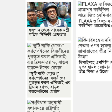
FLAXA ও বিজনেস প
কাউন্সিল আয়োজিত 
গুলশান থেকে সাবেক মন্ত্রী
লতিফ সিদ্দিকী গ্রেফতার
ঝিনাইদহে এনসিপি ন
ওপর হামলা: জামায়
তীব্র নিন্দা ও উদ্বেগ
‘স্কুটি নাকি গোল্ড?’
ক্যাম্পেইনের বিজয়ীদের
পুরস্কৃত করল এসিআই-এর
ফ্রিডম ব্র্যান্ড, বাড়ল
ক্যাম্পেইনের মেয়াদ