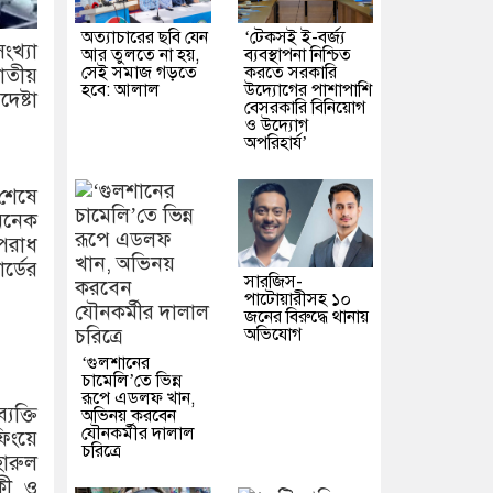
অত্যাচারের ছবি যেন
‘টেকসই ই-বর্জ্য
ংখ্যা
আর তুলতে না হয়,
ব্যবস্থাপনা নিশ্চিত
সেই সমাজ গড়তে
করতে সরকারি
জাতীয়
হবে: আলাল
উদ্যোগের পাশাপাশি
েষ্টা
বেসরকারি বিনিয়োগ
ও উদ্যোগ
অপরিহার্য’
 শেষে
‘অনেক
অপরাধ
র্ডের
সারজিস-
পাটোয়ারীসহ ১০
জনের বিরুদ্ধে থানায়
অভিযোগ
‘গুলশানের
চামেলি’তে ভিন্ন
রূপে এডলফ খান,
ক্তি
অভিনয় করবেন
যৌনকর্মীর দালাল
ফিংয়ে
চরিত্রে
হারুল
কী ও