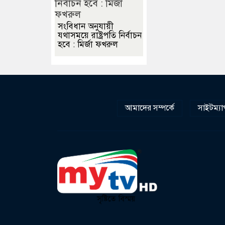
সংবিধান অনুযায়ী
যথাসময়ে রাষ্ট্রপতি নির্বাচন
হবে : মির্জা ফখরুল
আমাদের সম্পর্কে
সাইটম্যা