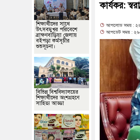
কার্যকর: স্বরাষ
শিক্ষার্থীদের সাথে
আপলোড সময় : ২৬
উৎসবমুখর পরিবেশে
আপডেট সময় : ২৬-
ব্রাক্ষণবাড়িয়া জেলায়
বইপড়া কর্মসূচীর
শুভসূচনা।
বিভিন্ন বিশ্ববিদ্যালয়ের
শিক্ষার্থীদের অংশগ্রহণে
সাহিত্য আড্ডা