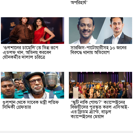
অপরিহার্য’
‘গুলশানের চামেলি’তে ভিন্ন রূপে
সারজিস-পাটোয়ারীসহ ১০ জনের
এডলফ খান, অভিনয় করবেন
বিরুদ্ধে থানায় অভিযোগ
যৌনকর্মীর দালাল চরিত্রে
গুলশান থেকে সাবেক মন্ত্রী লতিফ
‘স্কুটি নাকি গোল্ড?’ ক্যাম্পেইনের
সিদ্দিকী গ্রেফতার
বিজয়ীদের পুরস্কৃত করল এসিআই-
এর ফ্রিডম ব্র্যান্ড, বাড়ল
ক্যাম্পেইনের মেয়াদ