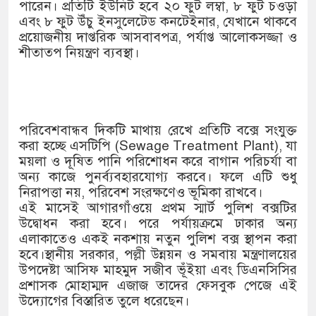
১৫২২ পুলিশ সদস্যকে চাকরিতে পুনর
পারেন। প্রতিটি ইউনিট হবে ২০ ফুট লম্বা, ৮ ফুট চওড়া
এবং ৮ ফুট উঁচু ইনসুলেটেড কনটেইনার, যেখানে থাকবে
খিলক্ষেত থানা বিএনপির যুগ্ম আহ্বা
প্রয়োজনীয় দাপ্তরিক আসবাবপত্র, পর্যাপ্ত আলোকসজ্জা ও
শীতাতপ নিয়ন্ত্রণ ব্যবস্থা।
দেশের ৬ অঞ্চলে ঝড়ের আভাস
সার্ককে আরও গতিশীল করতে চায় ব
প্রেমের সম্পর্ক ছিন্ন না করায় মা-
পরিবেশবান্ধব দিকটি মাথায় রেখে প্রতিটি বক্সে সংযুক্ত
করা হচ্ছে এসটিপি (Sewage Treatment Plant), যা
প্রধানমন্ত্রীর সঙ্গে নবনিযুক্ত নৌবাহিন
ময়লা ও দূষিত পানি পরিশোধন করে বাগান পরিচর্যা বা
অন্য কাজে পুনর্ব্যবহারযোগ্য করবে। ফলে এটি শুধু
হামের উপসর্গে আরও ৬ প্রাণহানি, স
নিরাপত্তা নয়, পরিবেশ সংরক্ষণেও ভূমিকা রাখবে।
এই মাসেই আগারগাঁওয়ে প্রথম স্মার্ট পুলিশ বক্সটির
অবশেষে পদত্যাগ করলেন ভারতের শিক্
উদ্বোধন করা হবে। পরে পর্যায়ক্রমে ঢাকার অন্য
এলাকাতেও একই নকশায় নতুন পুলিশ বক্স স্থাপন করা
জামায়াত ফেরেশতাদের দল নয়, ভুল
হবে।স্থানীয় সরকার, পল্লী উন্নয়ন ও সমবায় মন্ত্রণালয়ের
উপদেষ্টা আসিফ মাহমুদ সজীব ভূঁইয়া এবং ডিএনসিসির
প্রশাসক মোহাম্মদ এজাজ তাদের ফেসবুক পেজে এই
উদ্যোগের বিস্তারিত তুলে ধরেছেন।