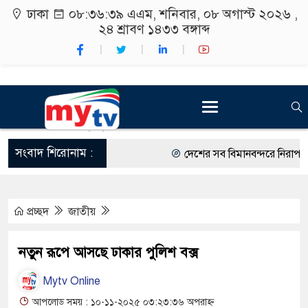
ঢাকা
০৮:৩৬:৪০ এএম
, শনিবার, ০৮ অগাস্ট ২০২৬ ,
২৪ শ্রাবণ ১৪৩৩
বঙ্গাব্দ
সংবাদ শিরোনাম :
দেশের সব বিমানবন্দরে নিরাপত্তা জো
রাষ্ট্রপতি নির্বাচন ২০ আগস্ট
প্রচ্ছদ
জাতীয়
শিক্ষার্থীদের সাথে উৎসবমুখর পরিবে
কর্মসূচীর শুভসূচনা।
নতুন রূপে আসছে ঢাকার পুলিশ বক্স
বিভিন্ন বিশ্ববিদ্যালয়ের শিক্ষার্থীদের
Mytv Online
রং ফর্সাকারী ৮ ব্র্যান্ডের ক্রিমে বি
আপলোড সময় : ১০-১১-২০২৫ ০৩:২৩:৩৬ অপরাহ্ন