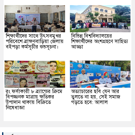
শিক্ষার্থীদের সাথে উৎসবমুখর
বিভিন্ন বিশ্ববিদ্যালয়ের
পরিবেশে ব্রাক্ষণবাড়িয়া জেলায়
শিক্ষার্থীদের অংশগ্রহণে সাহিত্য
বইপড়া কর্মসূচীর শুভসূচনা।
আড্ডা
রং ফর্সাকারী ৮ ব্র্যান্ডের ক্রিমে
অত্যাচারের ছবি যেন আর
বিপজ্জনক মাত্রায় ক্ষতিকর
তুলতে না হয়, সেই সমাজ
উপাদান থাকায় বিক্রিতে
গড়তে হবে: আলাল
নিষেধাজ্ঞা