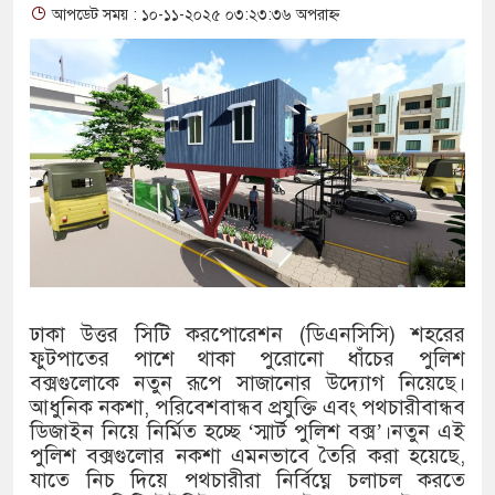
আপডেট সময় : ১০-১১-২০২৫ ০৩:২৩:৩৬ অপরাহ্ন
থাকায় বিক্রিতে নিষেধাজ্ঞা
অত্যাচারের ছবি যেন আর তুলতে না 
আলাল
‘গুলশানের চামেলি’তে ভিন্ন রূপে
যৌনকর্মীর দালাল চরিত্রে
সারজিস-পাটোয়ারীসহ ১০ জনের বিরু
গুলশান থেকে সাবেক মন্ত্রী লতিফ সিদ
ঢাকা উত্তর সিটি করপোরেশন (ডিএনসিসি) শহরের
ফুটপাতের পাশে থাকা পুরোনো ধাঁচের পুলিশ
‘স্কুটি নাকি গোল্ড?’ ক্যাম্পেইনের 
বক্সগুলোকে নতুন রূপে সাজানোর উদ্যোগ নিয়েছে।
আধুনিক নকশা, পরিবেশবান্ধব প্রযুক্তি এবং পথচারীবান্ধব
এর ফ্রিডম ব্র্যান্ড, বাড়ল ক্যাম্পেইনের ম
ডিজাইন নিয়ে নির্মিত হচ্ছে ‘স্মার্ট পুলিশ বক্স’।নতুন এই
সংবিধান অনুযায়ী যথাসময়ে রাষ্ট্রপতি 
পুলিশ বক্সগুলোর নকশা এমনভাবে তৈরি করা হয়েছে,
যাতে নিচ দিয়ে পথচারীরা নির্বিঘ্নে চলাচল করতে