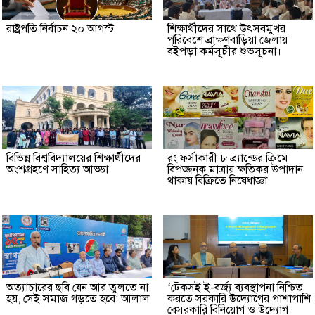
রাষ্ট্রপতি নির্বাচন ২০ আগস্ট
শিক্ষার্থীদের সাথে উৎসবমুখর
পরিবেশে ব্রাক্ষণবাড়িয়া জেলায়
বইপড়া কর্মসূচীর শুভসূচনা।
বিভিন্ন বিশ্ববিদ্যালয়ের শিক্ষার্থীদের
রং ফর্সাকারী ৮ ব্র্যান্ডের ক্রিমে
অংশগ্রহণে সাহিত্য আড্ডা
বিপজ্জনক মাত্রায় ক্ষতিকর উপাদান
থাকায় বিক্রিতে নিষেধাজ্ঞা
অত্যাচারের ছবি যেন আর তুলতে না
‘টেকসই ই-বর্জ্য ব্যবস্থাপনা নিশ্চিত
হয়, সেই সমাজ গড়তে হবে: আলাল
করতে সরকারি উদ্যোগের পাশাপাশি
বেসরকারি বিনিয়োগ ও উদ্যোগ