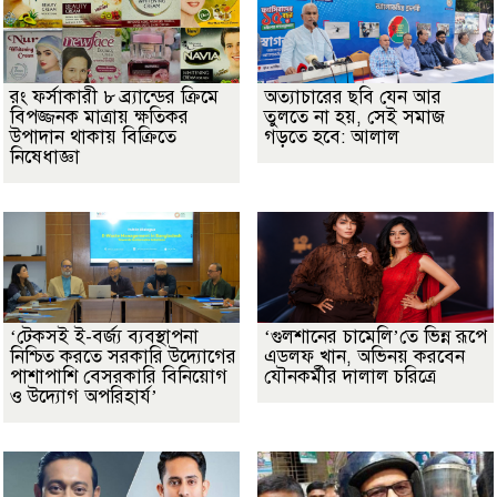
রং ফর্সাকারী ৮ ব্র্যান্ডের ক্রিমে
অত্যাচারের ছবি যেন আর
বিপজ্জনক মাত্রায় ক্ষতিকর
তুলতে না হয়, সেই সমাজ
উপাদান থাকায় বিক্রিতে
গড়তে হবে: আলাল
নিষেধাজ্ঞা
‘টেকসই ই-বর্জ্য ব্যবস্থাপনা
‘গুলশানের চামেলি’তে ভিন্ন রূপে
নিশ্চিত করতে সরকারি উদ্যোগের
এডলফ খান, অভিনয় করবেন
পাশাপাশি বেসরকারি বিনিয়োগ
যৌনকর্মীর দালাল চরিত্রে
ও উদ্যোগ অপরিহার্য’