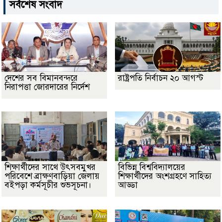
সর্বশেষ সংবাদ
দেশের সব বিমানবন্দরে
রাষ্ট্রপতি নির্বাচন ২০ আগস্ট
নিরাপত্তা জোরদারের নির্দেশ
শিক্ষার্থীদের সাথে উৎসবমুখর
বিভিন্ন বিশ্ববিদ্যালয়ের
পরিবেশে ব্রাক্ষণবাড়িয়া জেলায়
শিক্ষার্থীদের অংশগ্রহণে সাহিত্য
বইপড়া কর্মসূচীর শুভসূচনা।
আড্ডা