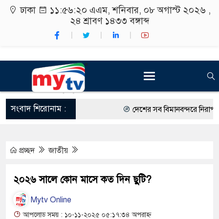
ঢাকা
১১:৫৬:২১ এএম
, শনিবার, ০৮ অগাস্ট ২০২৬ ,
২৪ শ্রাবণ ১৪৩৩
বঙ্গাব্দ
সংবাদ শিরোনাম :
দেশের সব বিমানবন্দরে নিরাপত্তা জ
রাষ্ট্রপতি নির্বাচন ২০ আগস্ট
প্রচ্ছদ
জাতীয়
শিক্ষার্থীদের সাথে উৎসবমুখর পরিব
কর্মসূচীর শুভসূচনা।
২০২৬ সালে কোন মাসে কত দিন ছুটি?
বিভিন্ন বিশ্ববিদ্যালয়ের শিক্ষার্থীদে
Mytv Online
রং ফর্সাকারী ৮ ব্র্যান্ডের ক্রিমে বি
আপলোড সময় : ১০-১১-২০২৫ ০৫:১৭:৩৪ অপরাহ্ন