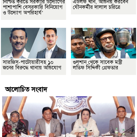
নিশ্চিত করতে সরকারি উদ্যোগের
এডলফ খান, অভিনয় করবেন
পাশাপাশি বেসরকারি বিনিয়োগ
যৌনকর্মীর দালাল চরিত্রে
ও উদ্যোগ অপরিহার্য’
সারজিস-পাটোয়ারীসহ ১০
গুলশান থেকে সাবেক মন্ত্রী
জনের বিরুদ্ধে থানায় অভিযোগ
লতিফ সিদ্দিকী গ্রেফতার
আলোচিত সংবাদ