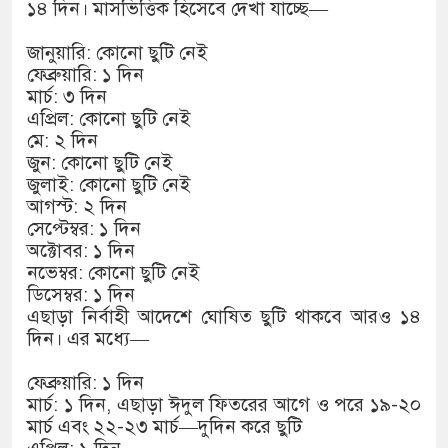
১৫২২ পুলিশ সদস্যকে চাকরিতে পুনর
১৪ দিন। মাসভিত্তিক হিসেবে দেখা যাচ্ছে—
খিলক্ষেত থানা বিএনপির যুগ্ম আহ্বা
জানুয়ারি: কোনো ছুটি নেই
ফেব্রুয়ারি: ১ দিন
দেশের ৬ অঞ্চলে ঝড়ের আভাস
মার্চ: ৩ দিন
এপ্রিল: কোনো ছুটি নেই
সার্ককে আরও গতিশীল করতে চায় ব
মে: ২ দিন
জুন: কোনো ছুটি নেই
প্রেমের সম্পর্ক ছিন্ন না করায় মা
জুলাই: কোনো ছুটি নেই
আগস্ট: ২ দিন
প্রধানমন্ত্রীর সঙ্গে নবনিযুক্ত নৌবাহি
সেপ্টেম্বর: ১ দিন
অক্টোবর: ১ দিন
হামের উপসর্গে আরও ৬ প্রাণহানি, 
নভেম্বর: কোনো ছুটি নেই
ডিসেম্বর: ১ দিন
অবশেষে পদত্যাগ করলেন ভারতের শিক্
এছাড়া নির্বাহী আদেশে ঘোষিত ছুটি থাকবে আরও ১৪
দিন। এর মধ্যে—
জামায়াত ফেরেশতাদের দল নয়, ভুল
ফেব্রুয়ারি: ১ দিন
মার্চ: ১ দিন, এছাড়া ঈদুল ফিতরের আগে ও পরে ১৯-২০
মার্চ এবং ২২-২৩ মার্চ—দুদিন করে ছুটি