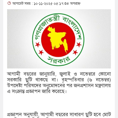
আপডেট সময় : ১০-১১-২০২৫ ০৫:১৭:৩৪ অপরাহ্ন
থাকায় বিক্রিতে নিষেধাজ্ঞা
অত্যাচারের ছবি যেন আর তুলতে না
আলাল
‘গুলশানের চামেলি’তে ভিন্ন রূপে
যৌনকর্মীর দালাল চরিত্রে
সারজিস-পাটোয়ারীসহ ১০ জনের বির
আগামী বছরের জানুয়ারি, জুলাই ও নভেম্বরে কোনো
গুলশান থেকে সাবেক মন্ত্রী লতিফ সিদ
সরকারি ছুটি থাকছে না। বৃহস্পতিবার (৬ নভেম্বর)
উপদেষ্টা পরিষদের অনুমোদনের পর জনপ্রশাসন মন্ত্রণালয়
‘স্কুটি নাকি গোল্ড?’ ক্যাম্পেইনের
এ সংক্রান্ত প্রজ্ঞাপন জারি করেছে।
এর ফ্রিডম ব্র্যান্ড, বাড়ল ক্যাম্পেইনের 
সংবিধান অনুযায়ী যথাসময়ে রাষ্ট্রপতি 
প্রজ্ঞাপন অনুযায়ী, আগামী বছরের সাধারণ ছুটি হবে মোট