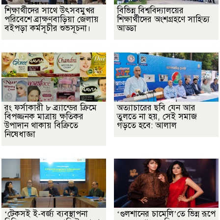
শিক্ষার্থীদের সাথে উৎসবমুখর
বিভিন্ন বিশ্ববিদ্যালয়ের
পরিবেশে ব্রাক্ষণবাড়িয়া জেলায়
শিক্ষার্থীদের অংশগ্রহণে সাহিত্য
বইপড়া কর্মসূচীর শুভসূচনা।
আড্ডা
রং ফর্সাকারী ৮ ব্র্যান্ডের ক্রিমে
অত্যাচারের ছবি যেন আর
বিপজ্জনক মাত্রায় ক্ষতিকর
তুলতে না হয়, সেই সমাজ
উপাদান থাকায় বিক্রিতে
গড়তে হবে: আলাল
নিষেধাজ্ঞা
‘টেকসই ই-বর্জ্য ব্যবস্থাপনা
‘গুলশানের চামেলি’তে ভিন্ন রূপে