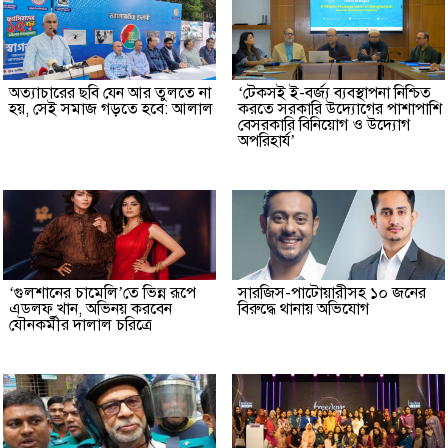
অত্যাচারের ছবি যেন আর তুলতে না
‘টেকসই ই-বর্জ্য ব্যবস্থাপনা নিশ্চিত
হয়, সেই সমাজ গড়তে হবে: আলাল
করতে সরকারি উদ্যোগের পাশাপাশি
বেসরকারি বিনিয়োগ ও উদ্যোগ
অপরিহার্য’
‘গুলশানের চামেলি’তে ভিন্ন রূপে
সারজিস-পাটোয়ারীসহ ১০ জনের
এডলফ খান, অভিনয় করবেন
বিরুদ্ধে থানায় অভিযোগ
যৌনকর্মীর দালাল চরিত্রে