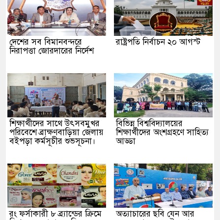
দেশের সব বিমানবন্দরে
রাষ্ট্রপতি নির্বাচন ২০ আগস্ট
নিরাপত্তা জোরদারের নির্দেশ
শিক্ষার্থীদের সাথে উৎসবমুখর
বিভিন্ন বিশ্ববিদ্যালয়ের
পরিবেশে ব্রাক্ষণবাড়িয়া জেলায়
শিক্ষার্থীদের অংশগ্রহণে সাহিত্য
বইপড়া কর্মসূচীর শুভসূচনা।
আড্ডা
রং ফর্সাকারী ৮ ব্র্যান্ডের ক্রিমে
অত্যাচারের ছবি যেন আর