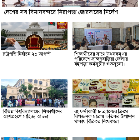
দেশের সব বিমানবন্দরে নিরাপত্তা জোরদারের নির্দেশ
রাষ্ট্রপতি নির্বাচন ২০ আগস্ট
শিক্ষার্থীদের সাথে উৎসবমুখর
পরিবেশে ব্রাক্ষণবাড়িয়া জেলায়
বইপড়া কর্মসূচীর শুভসূচনা।
বিভিন্ন বিশ্ববিদ্যালয়ের শিক্ষার্থীদের
রং ফর্সাকারী ৮ ব্র্যান্ডের ক্রিমে
অংশগ্রহণে সাহিত্য আড্ডা
বিপজ্জনক মাত্রায় ক্ষতিকর উপাদান
থাকায় বিক্রিতে নিষেধাজ্ঞা