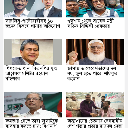
সারজিস-পাটোয়ারীসহ ১০
গুলশান থেকে সাবেক মন্ত্রী
জনের বিরুদ্ধে থানায় অভিযোগ
লতিফ সিদ্দিকী গ্রেফতার
খিলক্ষেত থানা বিএনপির যুগ্ম
জামায়াত ফেরেশতাদের দল
আহ্বায়ক মশিউর রহমান
নয়, ভুল হতে পারে: শফিকুর
বহিষ্কার
রহমান
ক্ষমতায় যেতে তারা জুলাইকে
অভ্যুত্থানের চেতনায় বৈষম্যহীন
ব্যবহার করতে চায়: বিএনপি
দেশ গড়ার প্রত্যয় ছাত্রদল নেতা