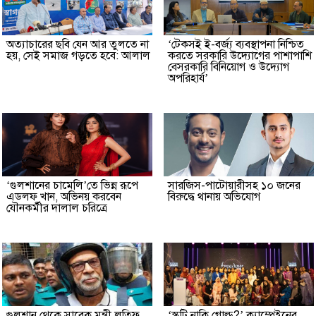
অত্যাচারের ছবি যেন আর তুলতে না
‘টেকসই ই-বর্জ্য ব্যবস্থাপনা নিশ্চিত
হয়, সেই সমাজ গড়তে হবে: আলাল
করতে সরকারি উদ্যোগের পাশাপাশি
বেসরকারি বিনিয়োগ ও উদ্যোগ
অপরিহার্য’
‘গুলশানের চামেলি’তে ভিন্ন রূপে
সারজিস-পাটোয়ারীসহ ১০ জনের
এডলফ খান, অভিনয় করবেন
বিরুদ্ধে থানায় অভিযোগ
যৌনকর্মীর দালাল চরিত্রে
গুলশান থেকে সাবেক মন্ত্রী লতিফ
‘স্কুটি নাকি গোল্ড?’ ক্যাম্পেইনের