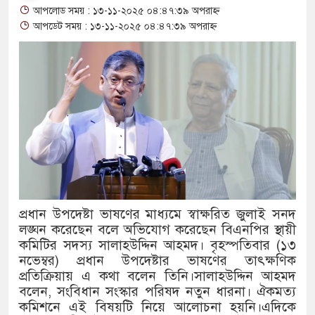
আপলোড সময় : ১৩-১১-২০২৫ ০৪:৪৭:৩৯ অপরাহ্ন
থাকায় বিক্রিতে নিষেধাজ্ঞা
আপডেট সময় : ১৩-১১-২০২৫ ০৪:৪৭:৩৯ অপরাহ্ন
অত্যাচারের ছবি যেন আর তুলতে না
আলাল
‘গুলশানের চামেলি’তে ভিন্ন রূপ
যৌনকর্মীর দালাল চরিত্রে
সারজিস-পাটোয়ারীসহ ১০ জনের বির
গুলশান থেকে সাবেক মন্ত্রী লতিফ সি
প্রধান উপদেষ্টা ভাষণের মাধ্যমে স্বাক্ষরিত জুলাই সনদ
লঙ্ঘন করেছেন বলে অভিযোগ করেছেন বিএনপির স্থায়ী
‘স্কুটি নাকি গোল্ড?’ ক্যাম্পেইনের
কমিটির সদস্য সালাহউদ্দিন আহমদ। বৃহস্পতিবার (১৩
এর ফ্রিডম ব্র্যান্ড, বাড়ল ক্যাম্পেইনের 
নভেম্বর) প্রধান উপদেষ্টার ভাষণের তাৎক্ষণিক
প্রতিক্রিয়ায় এ কথা বলেন তিনি।সালাহউদ্দিন আহমদ
সংবিধান অনুযায়ী যথাসময়ে রাষ্ট্রপতি 
বলেন, সংবিধান সংস্কার পরিষদ নতুন ধারনা। ঐকমত্য
কমিশনে এই বিষয়টি নিয়ে আলোচনা হয়নি।এদিকে