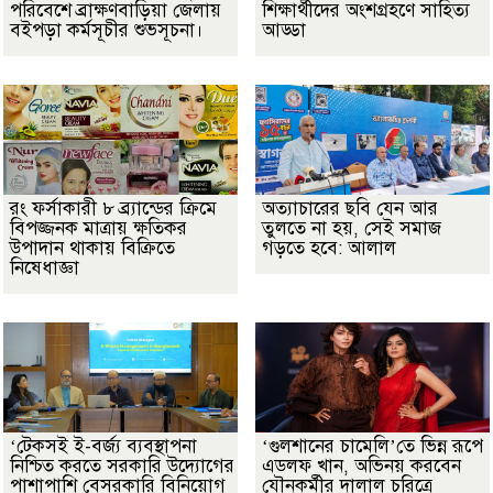
পরিবেশে ব্রাক্ষণবাড়িয়া জেলায়
শিক্ষার্থীদের অংশগ্রহণে সাহিত্য
বইপড়া কর্মসূচীর শুভসূচনা।
আড্ডা
রং ফর্সাকারী ৮ ব্র্যান্ডের ক্রিমে
অত্যাচারের ছবি যেন আর
বিপজ্জনক মাত্রায় ক্ষতিকর
তুলতে না হয়, সেই সমাজ
উপাদান থাকায় বিক্রিতে
গড়তে হবে: আলাল
নিষেধাজ্ঞা
‘টেকসই ই-বর্জ্য ব্যবস্থাপনা
‘গুলশানের চামেলি’তে ভিন্ন রূপে
নিশ্চিত করতে সরকারি উদ্যোগের
এডলফ খান, অভিনয় করবেন
পাশাপাশি বেসরকারি বিনিয়োগ
যৌনকর্মীর দালাল চরিত্রে