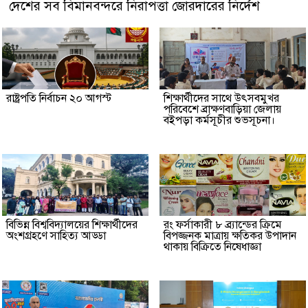
দেশের সব বিমানবন্দরে নিরাপত্তা জোরদারের নির্দেশ
রাষ্ট্রপতি নির্বাচন ২০ আগস্ট
শিক্ষার্থীদের সাথে উৎসবমুখর
পরিবেশে ব্রাক্ষণবাড়িয়া জেলায়
বইপড়া কর্মসূচীর শুভসূচনা।
বিভিন্ন বিশ্ববিদ্যালয়ের শিক্ষার্থীদের
রং ফর্সাকারী ৮ ব্র্যান্ডের ক্রিমে
অংশগ্রহণে সাহিত্য আড্ডা
বিপজ্জনক মাত্রায় ক্ষতিকর উপাদান
থাকায় বিক্রিতে নিষেধাজ্ঞা