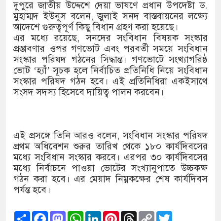
১৫২২ পুলিশ সদস্যকে চাকরিতে পুনর
দুপুরে জাতীয় উদ্দেশে দেয়া ভাষণে প্রধান উপদেষ্টা ড.
মুহাম্মদ ইউনূস বলেন, জুলাই সনদ বাস্তবায়নের লক্ষ্যে
খিলক্ষেত থানা বিএনপির যুগ্ম আহ্ব
আদেশে গুরুত্বপূর্ণ কিছু বিধান গ্রহণ করা হয়েছে।
এর মধ্যে রয়েছে, সনদের সংবিধান বিষয়ক সংস্কার
দেশের ৬ অঞ্চলে ঝড়ের আভাস
প্রস্তাবণার ওপর গণভোট এবং পরবর্তী সময়ে সংবিধান
সংস্কার পরিষদ গঠনের সিদ্ধান্ত। গণভোটে সংখ্যাগরিষ্ঠ
সার্ককে আরও গতিশীল করতে চায় ব
ভোট ‘হ্যাঁ’ সূচক হলে নির্বাচিত প্রতিনিধি নিয়ে সংবিধান
সংস্কার পরিষদ গঠন হবে। এই প্রতিনিধিরা একইসাথে
প্রেমের সম্পর্ক ছিন্ন না করায় মা
সংসদ সদস্য হিসেবে দায়িত্ব পালন করবেন।
প্রধানমন্ত্রীর সঙ্গে নবনিযুক্ত নৌবাহি
হামের উপসর্গে আরও ৬ প্রাণহানি, 
এই প্রসঙ্গে তিনি আরও বলেন, সংবিধান সংস্কার পরিষদ
প্রথম অধিবেশন শুরুর তারিখ থেকে ১৮০ কার্যদিবসের
অবশেষে পদত্যাগ করলেন ভারতের শিক্
মধ্যে সংবিধান সংস্কার করবে। এরপর ৩০ কার্যদিবসের
মধ্যে নির্বাচনে পাওয়া ভোটের সংখ্যানুপাতে উচ্চকক্ষ
জামায়াত ফেরেশতাদের দল নয়, ভুল
গঠন করা হবে। এর মেয়াদ নিম্নকক্ষের শেষ কার্যদিবস
পর্যন্ত হবে।
Share
Facebook
Mastodon
WhatsApp
LinkedIn
Pinterest
Threads
Copy
Twitter