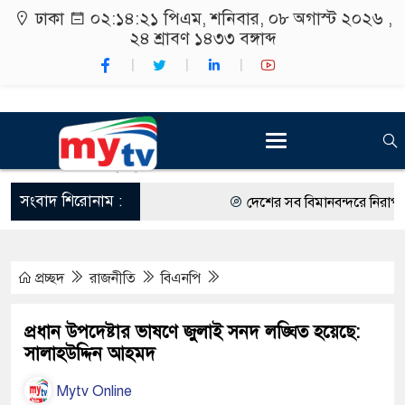
ঢাকা
০২:১৪:২২ পিএম
, শনিবার, ০৮ অগাস্ট ২০২৬ ,
২৪ শ্রাবণ ১৪৩৩
বঙ্গাব্দ
সংবাদ শিরোনাম :
দেশের সব বিমানবন্দরে নিরাপত্তা জ
রাষ্ট্রপতি নির্বাচন ২০ আগস্ট
প্রচ্ছদ
রাজনীতি
বিএনপি
শিক্ষার্থীদের সাথে উৎসবমুখর পরিব
কর্মসূচীর শুভসূচনা।
প্রধান উপদেষ্টার ভাষণে জুলাই সনদ লঙ্ঘিত হয়েছে:
সালাহউদ্দিন আহমদ
বিভিন্ন বিশ্ববিদ্যালয়ের শিক্ষার্থীদে
Mytv Online
রং ফর্সাকারী ৮ ব্র্যান্ডের ক্রিমে ব