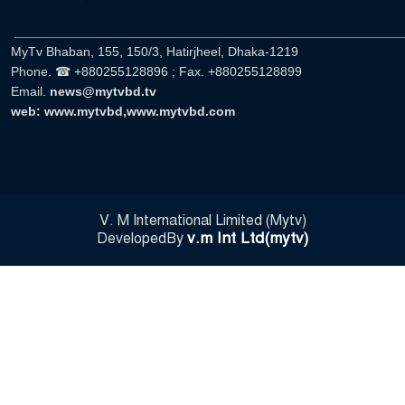
______________________________________________________
MyTv Bhaban, 155, 150/3, Hatirjheel, Dhaka-1219
Phone. ☎ +880255128896 ; Fax. +880255128899
Email.
news@mytvbd.tv
web: www.mytvbd,www.mytvbd.com
V. M International Limited (Mytv)
v.m Int Ltd(mytv)
DevelopedBy