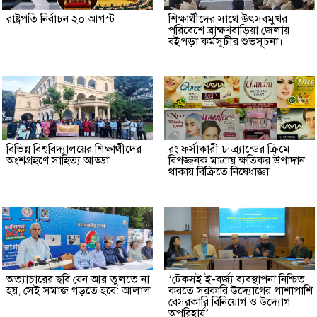
রাষ্ট্রপতি নির্বাচন ২০ আগস্ট
শিক্ষার্থীদের সাথে উৎসবমুখর
পরিবেশে ব্রাক্ষণবাড়িয়া জেলায়
বইপড়া কর্মসূচীর শুভসূচনা।
বিভিন্ন বিশ্ববিদ্যালয়ের শিক্ষার্থীদের
রং ফর্সাকারী ৮ ব্র্যান্ডের ক্রিমে
অংশগ্রহণে সাহিত্য আড্ডা
বিপজ্জনক মাত্রায় ক্ষতিকর উপাদান
থাকায় বিক্রিতে নিষেধাজ্ঞা
অত্যাচারের ছবি যেন আর তুলতে না
‘টেকসই ই-বর্জ্য ব্যবস্থাপনা নিশ্চিত
হয়, সেই সমাজ গড়তে হবে: আলাল
করতে সরকারি উদ্যোগের পাশাপাশি
বেসরকারি বিনিয়োগ ও উদ্যোগ
অপরিহার্য’