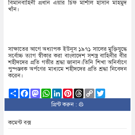
১৫২২ পুলিশ সদস্যকে চাকরিতে পুন
বিমানবাহিনী প্রধান এয়ার চিফ মার্শাল হাসান মাহমুদ
খাঁন।
খিলক্ষেত থানা বিএনপির যুগ্ম আহ্ব
দেশের ৬ অঞ্চলে ঝড়ের আভাস
সার্ককে আরও গতিশীল করতে চায় 
সাক্ষাতের আগে অধ্যাপক ইউনূস ১৯৭১ সালের মুক্তিযুদ্ধে
প্রেমের সম্পর্ক ছিন্ন না করায় মা
সর্বোচ্চ ত্যাগ স্বীকার করা বাংলাদেশ সশস্ত্র বাহিনীর বীর
শহীদদের প্রতি গভীর শ্রদ্ধা জানান।তিনি শিখা অনির্বাণে
প্রধানমন্ত্রীর সঙ্গে নবনিযুক্ত নৌবাহ
পুষ্পস্তবক অর্পণের মাধ্যমে শহীদদের প্রতি শ্রদ্ধা নিবেদন
করেন।
হামের উপসর্গে আরও ৬ প্রাণহানি, 
Share
Facebook
Mastodon
WhatsApp
LinkedIn
Pinterest
Threads
Copy
Twitter
অবশেষে পদত্যাগ করলেন ভারতের শিক
Link
প্রিন্ট করুন :
জামায়াত ফেরেশতাদের দল নয়, ভু
কমেন্ট বক্স