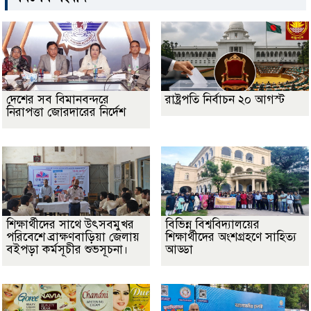
দেশের সব বিমানবন্দরে
রাষ্ট্রপতি নির্বাচন ২০ আগস্ট
নিরাপত্তা জোরদারের নির্দেশ
শিক্ষার্থীদের সাথে উৎসবমুখর
বিভিন্ন বিশ্ববিদ্যালয়ের
পরিবেশে ব্রাক্ষণবাড়িয়া জেলায়
শিক্ষার্থীদের অংশগ্রহণে সাহিত্য
বইপড়া কর্মসূচীর শুভসূচনা।
আড্ডা