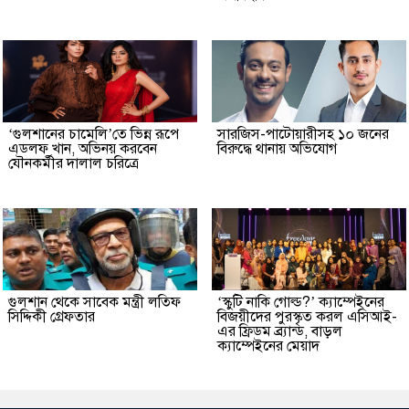
‘গুলশানের চামেলি’তে ভিন্ন রূপে
সারজিস-পাটোয়ারীসহ ১০ জনের
এডলফ খান, অভিনয় করবেন
বিরুদ্ধে থানায় অভিযোগ
যৌনকর্মীর দালাল চরিত্রে
গুলশান থেকে সাবেক মন্ত্রী লতিফ
‘স্কুটি নাকি গোল্ড?’ ক্যাম্পেইনের
সিদ্দিকী গ্রেফতার
বিজয়ীদের পুরস্কৃত করল এসিআই-
এর ফ্রিডম ব্র্যান্ড, বাড়ল
ক্যাম্পেইনের মেয়াদ