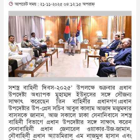
আপডেট সময় : ২১-১১-২০২৫ ০৪:১২:১৫ অপরাহ্ন
থাকায় বিক্রিতে নিষেধাজ্ঞা
অত্যাচারের ছবি যেন আর তুলতে না
আলাল
‘গুলশানের চামেলি’তে ভিন্ন রূপ
যৌনকর্মীর দালাল চরিত্রে
সারজিস-পাটোয়ারীসহ ১০ জনের বির
সশস্ত্র বাহিনী দিবস-২০২৫’ উপলক্ষে শুক্রবার প্রধান
গুলশান থেকে সাবেক মন্ত্রী লতিফ সি
উপদেষ্টা অধ্যাপক মুহাম্মদ ইউনূসের সঙ্গে সৌজন্য
সাক্ষাৎ করেছেন তিন বাহিনীর প্রধানগণ।প্রধান
‘স্কুটি নাকি গোল্ড?’ ক্যাম্পেইনের
উপদেষ্টার উপ-প্রেস সচিব আবুল কালাম আজাদ মজুমদার
বাসসকে জানান, আজ সকালে ঢাকা সেনানিবাসে সশস্ত্র
এর ফ্রিডম ব্র্যান্ড, বাড়ল ক্যাম্পেইনের
বাহিনী বিভাগে প্রধান উপদেষ্টার সঙ্গে সাক্ষাৎ করেন
সংবিধান অনুযায়ী যথাসময়ে রাষ্ট্রপতি
সেনাবাহিনী প্রধান জেনারেল ওয়াকার‑উজ‑জামান,
নৌবাহিনী প্রধান অ্যাডমিরাল এম নাজমুল হাসান এবং