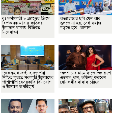
রং ফর্সাকারী ৮ ব্র্যান্ডের ক্রিমে
অত্যাচারের ছবি যেন আর
বিপজ্জনক মাত্রায় ক্ষতিকর
তুলতে না হয়, সেই সমাজ
উপাদান থাকায় বিক্রিতে
গড়তে হবে: আলাল
নিষেধাজ্ঞা
‘টেকসই ই-বর্জ্য ব্যবস্থাপনা
‘গুলশানের চামেলি’তে ভিন্ন রূপে
নিশ্চিত করতে সরকারি উদ্যোগের
এডলফ খান, অভিনয় করবেন
পাশাপাশি বেসরকারি বিনিয়োগ
যৌনকর্মীর দালাল চরিত্রে
ও উদ্যোগ অপরিহার্য’