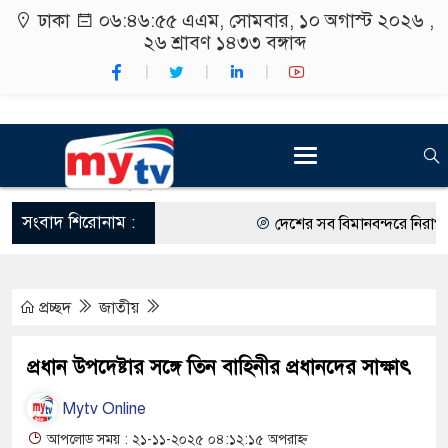
ঢাকা
০৬:৪৬:৫৬ এএম
, সোমবার, ১০ অগাস্ট ২০২৬ ,
২৬ শ্রাবণ ১৪৩৩
বঙ্গাব্দ
সংবাদ শিরোনাম :
দেশের সব বিমানবন্দরে নিরাপত্তা জ
রাষ্ট্রপতি নির্বাচন ২০ আগস্ট
প্রচ্ছদ
জাতীয়
শিক্ষার্থীদের সাথে উৎসবমুখর পরিব
কর্মসূচীর শুভসূচনা।
প্রধান উপদেষ্টার সঙ্গে তিন বাহিনীর প্রধানদের সাক্ষাৎ
বিভিন্ন বিশ্ববিদ্যালয়ের শিক্ষার্থীদে
Mytv Online
রং ফর্সাকারী ৮ ব্র্যান্ডের ক্রিমে ব
আপলোড সময় : ২১-১১-২০২৫ ০৪:১২:১৫ অপরাহ্ন