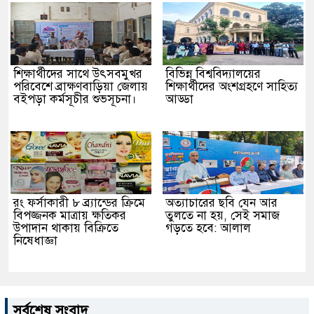
শিক্ষার্থীদের সাথে উৎসবমুখর
বিভিন্ন বিশ্ববিদ্যালয়ের
পরিবেশে ব্রাক্ষণবাড়িয়া জেলায়
শিক্ষার্থীদের অংশগ্রহণে সাহিত্য
বইপড়া কর্মসূচীর শুভসূচনা।
আড্ডা
রং ফর্সাকারী ৮ ব্র্যান্ডের ক্রিমে
অত্যাচারের ছবি যেন আর
বিপজ্জনক মাত্রায় ক্ষতিকর
তুলতে না হয়, সেই সমাজ
উপাদান থাকায় বিক্রিতে
গড়তে হবে: আলাল
নিষেধাজ্ঞা
সর্বশেষ সংবাদ