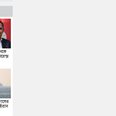
ানকে
ন্দ্র
টকালের
 ইরান