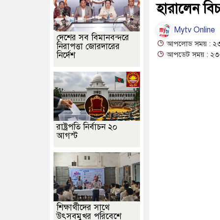
হারালেন বি
Mytv Online
দেশের সব বিমানবন্দরে
আপলোড সময় : ২৩-
নিরাপত্তা জোরদারের
নির্দেশ
আপডেট সময় : ২৩-
রাষ্ট্রপতি নির্বাচন ২০
আগস্ট
শিক্ষার্থীদের সাথে
উৎসবমুখর পরিবেশে