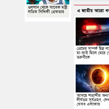
গুলশান থেকে সাবেক মন্ত্রী
এ জাতীয় আরো খ
লতিফ সিদ্দিকী গ্রেফতার
প্রেমের সম্পর্ক ছিন্ন 
মা-ভাই মিলে মেরে 
তরুণীকে
আসছে শতাব্দীর অন্
দীর্ঘতম সূর্যগ্রহণ, দ
যেসব এলাকায়