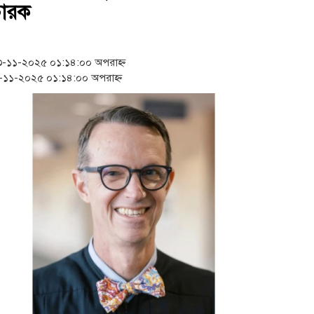
‘স্কুটি নাকি গোল্ড?’ ক্যাম্প
চারক
১৫২২ পুলিশ সদস্যকে চাকরিত
১১-২০২৫ ০১:১৪:০০ অপরাহ্ন
সার্ককে আরও গতিশীল করতে
১১-২০২৫ ০১:১৪:০০ অপরাহ্ন
প্রধানমন্ত্রীর সঙ্গে নবনিযুক্ত
জামায়াত ফেরেশতাদের দল ন