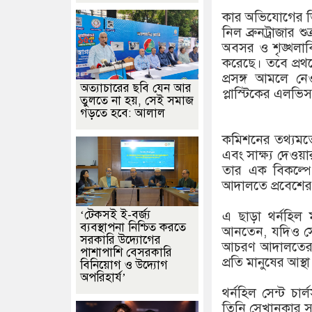
কার অভিযোগের ভিত
নিল ব্রুনট্রাজার
অবসর ও শৃঙ্খলাবি
করেছে। তবে প্রথম
প্রসঙ্গ আমলে ন
অত্যাচারের ছবি যেন আর
প্লাস্টিকের এলভি
তুলতে না হয়, সেই সমাজ
গড়তে হবে: আলাল
কমিশনের তথ্যমত
এবং সাক্ষ্য দেও
তার এক বিকল্প
আদালতে প্রবেশে
‘টেকসই ই-বর্জ্য
এ ছাড়া থর্নহিল 
ব্যবস্থাপনা নিশ্চিত করতে
আনতেন, যদিও সে
সরকারি উদ্যোগের
আচরণ আদালতের শৃঙ
পাশাপাশি বেসরকারি
প্রতি মানুষের আস
বিনিয়োগ ও উদ্যোগ
অপরিহার্য’
থর্নহিল সেন্ট চা
তিনি সেখানকার 