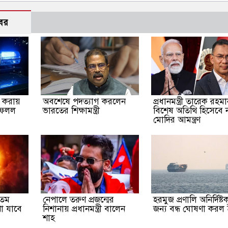
বর
না করায়
অবশেষে পদত্যাগ করলেন
প্রধানমন্ত্রী তারেক রহম
ফেলল
ভারতের শিক্ষামন্ত্রী
বিশেষ অতিথি হিসেবে নরে
মোদির আমন্ত্রণ
যতম
নেপালে তরুণ প্রজন্মের
হরমুজ প্রণালি অনির্দিষ্
েখা যাবে
নিশানায় প্রধানমন্ত্রী বালেন
জন্য বন্ধ ঘোষণা করল
শাহ