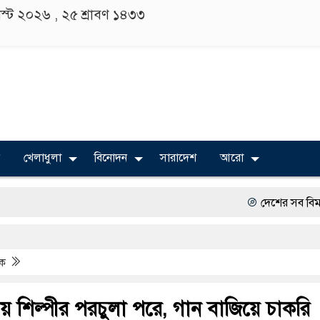
াস্ট ২০২৬ ,
২৫ শ্রাবণ ১৪৩৩
খেলাধুলা
বিনোদন
সারাদেশ
আরো
দেশের সব বিমানবন্দরে নিরাপ
বিভিন্ন বিশ্ববিদ্যালয়ের শিক্ষা
িক
অত্যাচারের ছবি যেন আর তু
সারজিস-পাটোয়ারীসহ ১০ জনে
য় শিল্পীর পরচুলা পরে, গান বাজিয়ে চাকরি