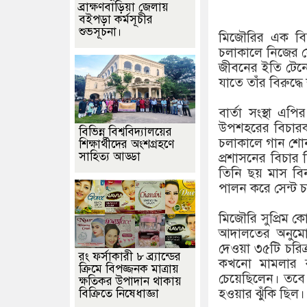
ব্রাক্ষণবাড়িয়া জেলায়
বইপড়া কর্মসূচীর
শুভসূচনা।
মিজৌরির এক বি
চলাকালে নিজের 
জীবনের ইতি টেনে 
যাতে তাঁর বিরুদ্ধে
বার্তা সংস্থা এপি
উপশহরের বিচারক
বিভিন্ন বিশ্ববিদ্যালয়ের
চলাকালে গান শোনা দ
শিক্ষার্থীদের অংশগ্রহণে
সাহিত্য আড্ডা
প্রশাসনের বিচার ব
তিনি ছয় মাস বি
পালন করে সেন্ট চা
মিজৌরি সুপ্রিম ক
আদালতের অনুমোদ
দেওয়া ৩৫টি চরিত্
রং ফর্সাকারী ৮ ব্র্যান্ডের
কখনো মামলার বা
ক্রিমে বিপজ্জনক মাত্রায়
চেয়েছিলেন। তবে ত
ক্ষতিকর উপাদান থাকায়
হওয়ার ঝুঁকি ছিল।
বিক্রিতে নিষেধাজ্ঞা