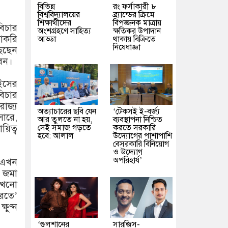
বিভিন্ন
রং ফর্সাকারী ৮
বিশ্ববিদ্যালয়ের
ব্র্যান্ডের ক্রিমে
শিক্ষার্থীদের
বিপজ্জনক মাত্রায়
িচার
অংশগ্রহণে সাহিত্য
ক্ষতিকর উপাদান
াকরি
আড্ডা
থাকায় বিক্রিতে
নিষেধাজ্ঞা
ছেছেন
বেন।
ুইসের
িচার
রাজ্য
অত্যাচারের ছবি যেন
‘টেকসই ই-বর্জ্য
সারে,
আর তুলতে না হয়,
ব্যবস্থাপনা নিশ্চিত
সেই সমাজ গড়তে
করতে সরকারি
িত্ব
হবে: আলাল
উদ্যোগের পাশাপাশি
বেসরকারি বিনিয়োগ
ও উদ্যোগ
অপরিহার্য’
া এখন
 জমা
 কখনো
রতে’
ষুণ্ন
‘গুলশানের
সারজিস-