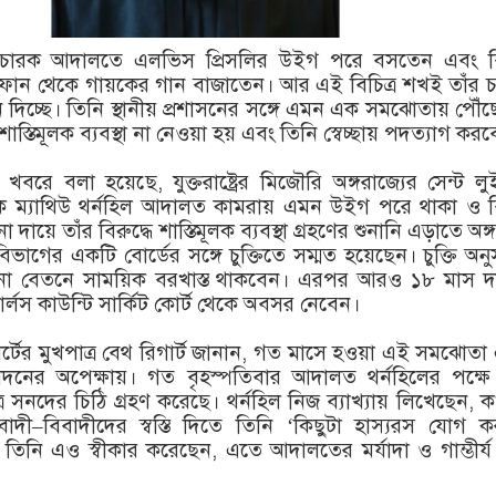
চারক আদালতে এলভিস প্রিসলির উইগ পরে বসতেন এবং ব
ফোন থেকে গায়কের গান বাজাতেন। আর এই বিচিত্র শখই তাঁর চ
দিচ্ছে। তিনি স্থানীয় প্রশাসনের সঙ্গে এমন এক সমঝোতায় পৌঁ
 শাস্তিমূলক ব্যবস্থা না নেওয়া হয় এবং তিনি স্বেচ্ছায় পদত্যাগ কর
র খবরে বলা হয়েছে, যুক্তরাষ্ট্রের মিজৌরি অঙ্গরাজ্যের সেন্ট ল
 ম্যাথিউ থর্নহিল আদালত কামরায় এমন উইগ পরে থাকা ও ব
ায়ে তাঁর বিরুদ্ধে শাস্তিমূলক ব্যবস্থা গ্রহণের শুনানি এড়াতে অঙ্গ
িভাগের একটি বোর্ডের সঙ্গে চুক্তিতে সম্মত হয়েছেন। চুক্তি অনু
না বেতনে সাময়িক বরখাস্ত থাকবেন। এরপর আরও ১৮ মাস দায়
র্লস কাউন্টি সার্কিট কোর্ট থেকে অবসর নেবেন।
োর্টের মুখপাত্র বেথ রিগার্ট জানান, গত মাসে হওয়া এই সমঝোত
নের অপেক্ষায়। গত বৃহস্পতিবার আদালত থর্নহিলের পক্ষে
র সনদের চিঠি গ্রহণ করেছে। থর্নহিল নিজ ব্যাখ্যায় লিখেছেন,
দী–বিবাদীদের স্বস্তি দিতে তিনি ‘কিছুটা হাস্যরস যোগ ক
িনি এও স্বীকার করেছেন, এতে আদালতের মর্যাদা ও গাম্ভীর্য ক্