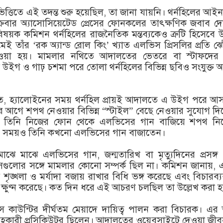
্তিতে এই তদন্ত শুরু হয়েছিল, তা জানা যায়নি। থর্নহিলের আই
 শুক্রবার অ্যাসোসিয়েটেড প্রেসের ফোনকলের তাৎক্ষণিক জবাব দ
ষয়ক কমিশন থর্নহিলের ‍রাজনৈতিক মন্তব্যকেও ত্রুটি হিসেবে উ
েই তাঁর ‘রক অ্যান্ড রোল কিং’ খ্যাত এলভিস প্রিসলির প্রতি ঝ
েওয়া হয়। মামলার নথিতে আদালতের ভেতরে বা স্টাফদের স
স উইগ ও গাঢ় চশমা পরে তোলা থর্নহিলের বিভিন্ন ছবিও সংযুক্ত 
ে, হ্যালোইনের সময় থর্নহিল প্রায়ই আদালতে এ উইগ পরে আ
য়ার আগে শপথ নেওয়ার বিভিন্ন “স্টাইল” বেছে নেওয়ার সুযোগ দ
ে তিনি নিজের ফোন থেকে এলভিসের গান বাজিয়ে শপথ নি
র সময়ও তিনি কখনো এলভিসের গান বাজাতেন।
মাঝে মাঝে এলভিসের গান, জন্মতারিখ বা মৃত্যুদিনের প্রসঙ্গ
গুলোর সঙ্গে মামলার কোনো সম্পর্ক ছিল না। কমিশন জানায়, 
্খলা ও মর্যাদা বজায় রাখার বিধি ভঙ্গ করেছে এবং বিচারব্যব
্থা ক্ষুণ্ন করেছে। কত দিন ধরে এই আচরণ চলছিল তা উল্লেখ করা 
র্লস কাউন্টির দীর্ঘতম মেয়াদে দায়িত্ব পালন করা বিচারক। এ
সহকারী প্রসিকিউটর ছিলেন। আদালতের ওয়েবসাইটে দেওয়া জীব