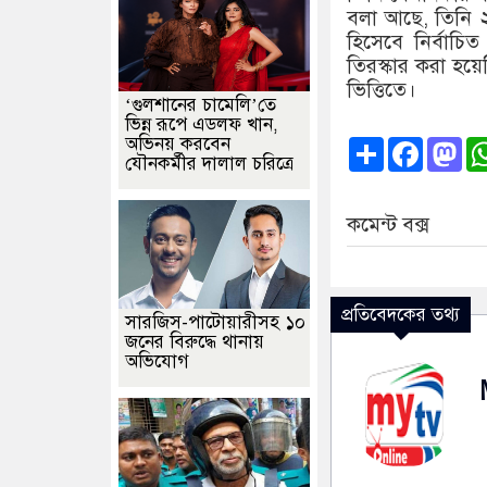
বলা আছে, তিনি 
হিসেবে নির্বাচি
তিরস্কার করা হ
ভিত্তিতে।
‘গুলশানের চামেলি’তে
ভিন্ন রূপে এডলফ খান,
অভিনয় করবেন
Share
Faceb
Ma
যৌনকর্মীর দালাল চরিত্রে
কমেন্ট বক্স
প্রতিবেদকের তথ্য
সারজিস-পাটোয়ারীসহ ১০
জনের বিরুদ্ধে থানায়
অভিযোগ