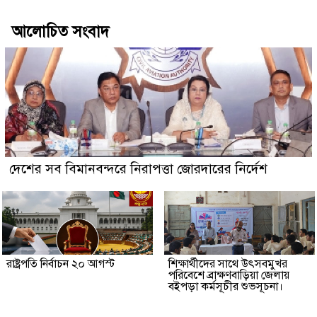
আলোচিত সংবাদ
দেশের সব বিমানবন্দরে নিরাপত্তা জোরদারের নির্দেশ
রাষ্ট্রপতি নির্বাচন ২০ আগস্ট
শিক্ষার্থীদের সাথে উৎসবমুখর
পরিবেশে ব্রাক্ষণবাড়িয়া জেলায়
বইপড়া কর্মসূচীর শুভসূচনা।