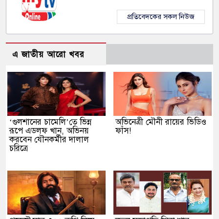
প্রতিবেদকের সকল নিউজ
এ জাতীয় আরো খবর
‘গুলশানের চামেলি’তে ভিন্ন
অভিনেত্রী মৌনী রায়ের ভিডিও
রূপে এডলফ খান, অভিনয়
ফাঁস!
করবেন যৌনকর্মীর দালাল
চরিত্রে