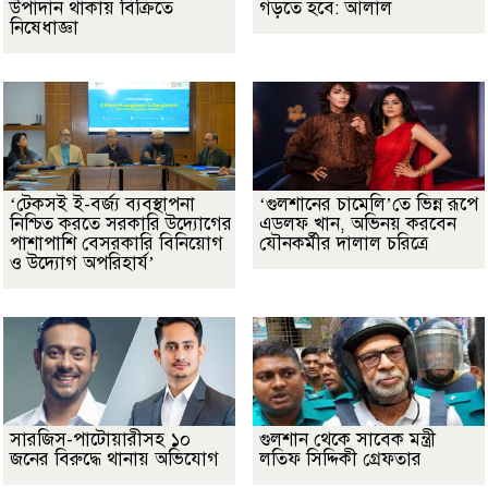
উপাদান থাকায় বিক্রিতে
গড়তে হবে: আলাল
নিষেধাজ্ঞা
‘টেকসই ই-বর্জ্য ব্যবস্থাপনা
‘গুলশানের চামেলি’তে ভিন্ন রূপে
নিশ্চিত করতে সরকারি উদ্যোগের
এডলফ খান, অভিনয় করবেন
পাশাপাশি বেসরকারি বিনিয়োগ
যৌনকর্মীর দালাল চরিত্রে
ও উদ্যোগ অপরিহার্য’
সারজিস-পাটোয়ারীসহ ১০
গুলশান থেকে সাবেক মন্ত্রী
জনের বিরুদ্ধে থানায় অভিযোগ
লতিফ সিদ্দিকী গ্রেফতার