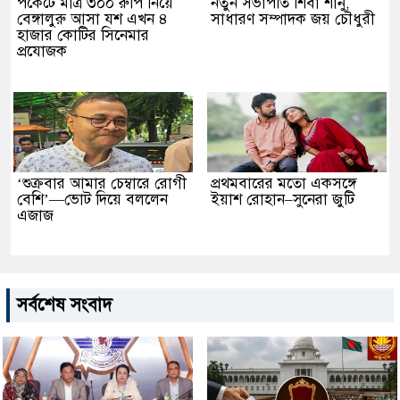
পকেটে মাত্র ৩০০ রুপি নিয়ে
নতুন সভাপতি শিবা শানু,
বেঙ্গালুরু আসা যশ এখন ৪
সাধারণ সম্পাদক জয় চৌধুরী
হাজার কোটির সিনেমার
প্রযোজক
‘শুক্রবার আমার চেম্বারে রোগী
প্রথমবারের মতো একসঙ্গে
বেশি’—ভোট দিয়ে বললেন
ইয়াশ রোহান–সুনেরা জুটি
এজাজ
সর্বশেষ সংবাদ