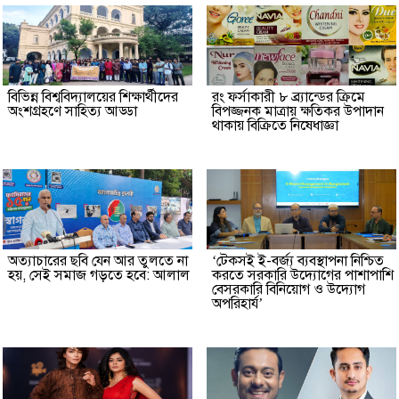
বিভিন্ন বিশ্ববিদ্যালয়ের শিক্ষার্থীদের
রং ফর্সাকারী ৮ ব্র্যান্ডের ক্রিমে
অংশগ্রহণে সাহিত্য আড্ডা
বিপজ্জনক মাত্রায় ক্ষতিকর উপাদান
থাকায় বিক্রিতে নিষেধাজ্ঞা
অত্যাচারের ছবি যেন আর তুলতে না
‘টেকসই ই-বর্জ্য ব্যবস্থাপনা নিশ্চিত
হয়, সেই সমাজ গড়তে হবে: আলাল
করতে সরকারি উদ্যোগের পাশাপাশি
বেসরকারি বিনিয়োগ ও উদ্যোগ
অপরিহার্য’