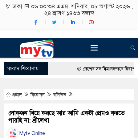
ঢাকা
০৬:০০:৩৫ এএম
, শনিবার, ০৮ অগাস্ট ২০২৬ ,
২৪ শ্রাবণ ১৪৩৩
বঙ্গাব্দ
সংবাদ শিরোনাম :
দেশের সব বিমানবন্দরে নিরাপত্তা জো
রাষ্ট্রপতি নির্বাচন ২০ আগস্ট
প্রচ্ছদ
বিনোদন
বলিউড
শিক্ষার্থীদের সাথে উৎসবমুখর পরিবে
কর্মসূচীর শুভসূচনা।
লোকজন বিয়ে করছে আর আমি একটা প্রেমও করতে
পারছি না: শ্রীলেখা
বিভিন্ন বিশ্ববিদ্যালয়ের শিক্ষার্থীদের
Mytv Online
রং ফর্সাকারী ৮ ব্র্যান্ডের ক্রিমে বি