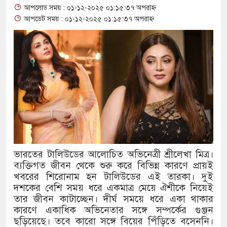
আপলোড সময় : ০১-১২-২০২৫ ০১:১৫:৩৭ অপরাহ্ন
থাকায় বিক্রিতে নিষেধাজ্ঞা
আপডেট সময় : ০১-১২-২০২৫ ০১:১৫:৩৭ অপরাহ্ন
অত্যাচারের ছবি যেন আর তুলতে না 
আলাল
‘গুলশানের চামেলি’তে ভিন্ন রূপে
যৌনকর্মীর দালাল চরিত্রে
সারজিস-পাটোয়ারীসহ ১০ জনের বিরু
গুলশান থেকে সাবেক মন্ত্রী লতিফ সিদ
ভারতের টালিউডের আলোচিত অভিনেত্রী শ্রীলেখা মিত্র।
ব্যক্তিগত জীবন থেকে শুরু করে বিভিন্ন কারণে প্রায়ই
‘স্কুটি নাকি গোল্ড?’ ক্যাম্পেইনের 
খবরের শিরোনাম হন টালিউডের এই তারকা। দুই
এর ফ্রিডম ব্র্যান্ড, বাড়ল ক্যাম্পেইনের ম
দশকের বেশি সময় ধরে একমাত্র মেয়ে ঐশীকে নিয়েই
তার জীবন কাটাচ্ছেন। দীর্ঘ সময়ে ধরে একা থাকার
সংবিধান অনুযায়ী যথাসময়ে রাষ্ট্রপতি 
কারণে একাধিক অভিনেতার সঙ্গে সম্পর্কের গুঞ্জন
ছড়িয়েছে। তবে কারো সঙ্গে বিয়ের পিঁড়িতে বসেননি।