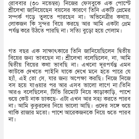
১৫২২ পুলিশ সদস্যকে চাকরিতে পুনর
রোববার (৩০ নভেম্বর) নিজের ফেসবুকে এক পোস্টে
শ্রীলেখা জানিয়েছেন বয়সের কারণে তিনি একটি প্রেমের
খিলক্ষেত থানা বিএনপির যুগ্ম আহ্বা
সম্পর্ক গড়ে তুলতে পারছেন না। অভিনেত্রীর কথায়,
লোকজন কি সুন্দর বিয়ে করছে আর আমি একটা প্রেম
দেশের ৬ অঞ্চলে ঝড়ের আভাস
পর্যন্ত করে উঠতে পারছি না। সত্যি বুড়ো হয়ে গেলাম।
সার্ককে আরও গতিশীল করতে চায় ব
গত বছর এক সাক্ষাৎকারে তিনি জানিয়েছিলেন দ্বিতীয়
প্রেমের সম্পর্ক ছিন্ন না করায় মা-
বিয়ের জন্য ভাবছেন না। শ্রীলেখা বলেছিলেন, না, আমি
দ্বিতীয় বিয়ের কথা ভাবছি না। এখনো দূরপর্যন্ত এমন
প্রধানমন্ত্রীর সঙ্গে নবনিযুক্ত নৌবাহিন
কাউকে দেখতে পাইনি যাকে দেখে মনে হতে পারে যে
হ্যাঁ, এই তো সে, যার জন্য অপেক্ষা করছি। নিজে নিজে
হামের উপসর্গে আরও ৬ প্রাণহানি, স
বস হয়ে যাওয়ার পর আর এসব ভালো লাগে না।তিনি
আরও বলেছিলেন, টিভি রিমোট নিয়ে কাড়াকাড়ি, পাশে
অবশেষে পদত্যাগ করলেন ভারতের শিক্
শুয়ে কেউ নাক ডাকছে- এটা এখন আর সহ্য করতে পারব
না। আমি কুকুরদের নিয়ে ভালো আছি। ওদের সঙ্গে শুয়ে
জামায়াত ফেরেশতাদের দল নয়, ভুল
থাকি রাজার মতো। পাশে আরেকজনকে নিয়ে শুতে পারব
না।