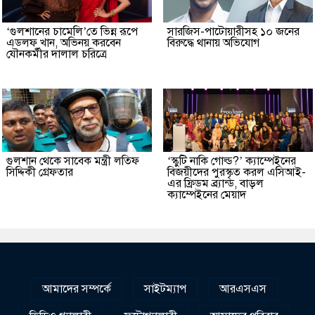
‘গুলশানের চামেলি’তে ভিন্ন রূপে
সারজিস-পাটোয়ারীসহ ১০ জনের
এডলফ খান, অভিনয় করবেন
বিরুদ্ধে থানায় অভিযোগ
যৌনকর্মীর দালাল চরিত্রে
গুলশান থেকে সাবেক মন্ত্রী লতিফ
‘স্কুটি নাকি গোল্ড?’ ক্যাম্পেইনের
সিদ্দিকী গ্রেফতার
বিজয়ীদের পুরস্কৃত করল এসিআই-
এর ফ্রিডম ব্র্যান্ড, বাড়ল
ক্যাম্পেইনের মেয়াদ
আমাদের সম্পর্কে
সাইটম্যাপ
আরএসএস