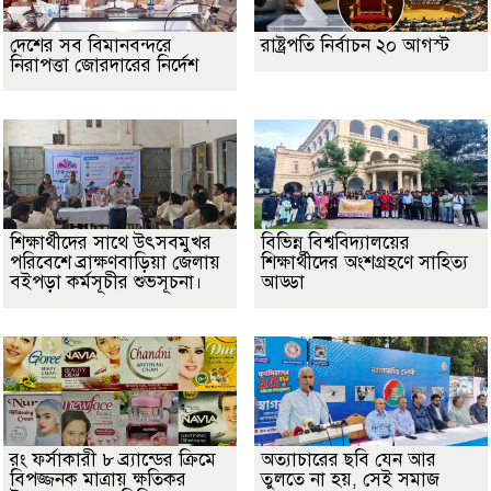
দেশের সব বিমানবন্দরে
রাষ্ট্রপতি নির্বাচন ২০ আগস্ট
নিরাপত্তা জোরদারের নির্দেশ
শিক্ষার্থীদের সাথে উৎসবমুখর
বিভিন্ন বিশ্ববিদ্যালয়ের
পরিবেশে ব্রাক্ষণবাড়িয়া জেলায়
শিক্ষার্থীদের অংশগ্রহণে সাহিত্য
বইপড়া কর্মসূচীর শুভসূচনা।
আড্ডা
রং ফর্সাকারী ৮ ব্র্যান্ডের ক্রিমে
অত্যাচারের ছবি যেন আর
বিপজ্জনক মাত্রায় ক্ষতিকর
তুলতে না হয়, সেই সমাজ